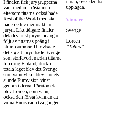
innan, över den här
I finalen fick jurygrupperna
upplagan.
vara med och rösta men
eftersom tittarna också hade
Rest of the World med sig
Vinnare
hade de lite mer makt än
juryn. Likt tidigare finaler
Sverige
delades först juryns poäng ut
Loreen
följt av tittarnas poäng i
”Tattoo”
klumpsummor. Här visade
det sig att juryn hade Sverige
som storfavorit medan tittarna
föredrog Finland, dock i
totala läget blev det Sverige
som vann vilket blev landets
sjunde Eurovision-vinst
genom tiderna. Förutom det
blev Loreen, som vann,
också den första kvinnan att
vinna Eurovision två gånger.