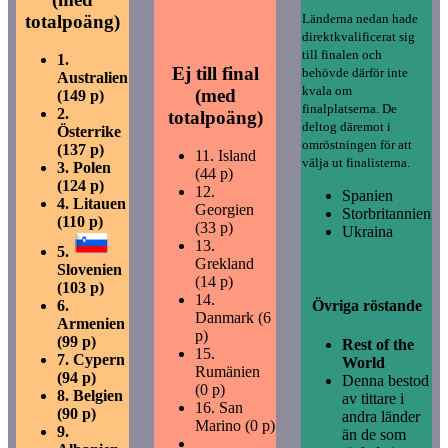
totalpoäng)
Länderna nedan hade
direktkvalificerat sig
till finalen och
1.
Ej till final
behövde därför inte
Australien
kvala om
(med
(149 p)
finalplatserna. De
2.
totalpoäng)
deltog däremot i
Österrike
omröstningen för att
(137 p)
11.
Island
välja ut finalisterna.
3.
Polen
(44 p)
(124 p)
12.
Spanien
4.
Litauen
Georgien
Storbritannien
(110 p)
(33 p)
Ukraina
13.
5.
Grekland
Slovenien
(14 p)
(103 p)
14.
Övriga röstande
6.
Danmark (6
Armenien
p)
(99 p)
Rest of the
15.
7.
Cypern
World
Rumänien
(94 p)
Denna bestod
(0 p)
8.
Belgien
av tittare i
16.
San
(90 p)
andra länder
Marino (0 p)
9.
än de som