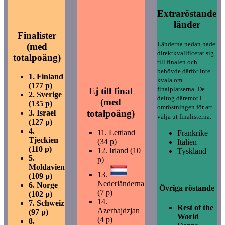
Extraröstande
länder
Finalister
Länderna nedan hade
(med
direktkvalificerat sig
totalpoäng)
till finalen och
behövde därför inte
1.
Finland
kvala om
(177 p)
finalplatserna. De
Ej till final
2.
Sverige
deltog däremot i
(med
(135 p)
omröstningen för att
totalpoäng)
3.
Israel
välja ut finalisterna.
(127 p)
4.
11.
Lettland
Frankrike
Tjeckien
(34 p)
Italien
(110 p)
12.
Irland (10
Tyskland
5.
p)
Moldavien
13.
(109 p)
Nederländerna
6.
Norge
Övriga röstande
(7 p)
(102 p)
14.
7.
Schweiz
Rest of the
Azerbajdzjan
(97 p)
World
(4 p)
8.