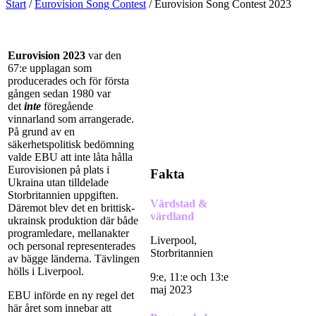
Start
/
Eurovision Song Contest
/
Eurovision Song Contest 2023
Eurovision 2023
var den
67:e upplagan som
producerades och för första
gången sedan 1980 var
det
inte
föregående
vinnarland som arrangerade.
På grund av en
säkerhetspolitisk bedömning
valde EBU att inte låta hålla
Eurovisionen på plats i
Fakta
Ukraina utan tilldelade
Storbritannien uppgiften.
Värdstad &
Däremot blev det en brittisk-
värdland
ukrainsk produktion där både
programledare, mellanakter
Liverpool,
och personal representerades
Storbritannien
av bägge länderna. Tävlingen
hölls i Liverpool.
9:e, 11:e och 13:e
maj 2023
EBU införde en ny regel det
här året som innebar att