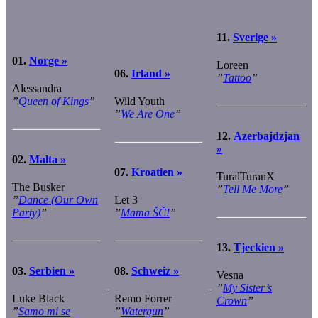
11.
Sverige »
01.
Norge »
Loreen
06.
Irland »
”
Tattoo
”
Alessandra
”
Queen of Kings
”
Wild Youth
”
We Are One
”
12.
Azerbajdzjan
»
02.
Malta »
07.
Kroatien »
TuralTuranX
The Busker
”
Tell Me More
”
”
Dance (Our Own
Let 3
Party)
”
”
Mama ŠČ!
”
13.
Tjeckien »
03.
Serbien »
08.
Schweiz »
Vesna
”
My Sister’s
Luke Black
Remo Forrer
Crown
”
”
Samo mi se
”
Watergun
”