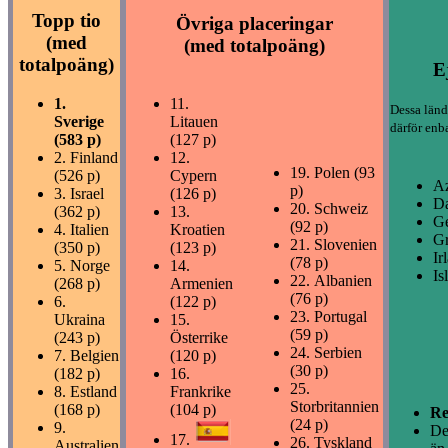
Topp tio
Övriga placeringar
(med
(med totalpoäng)
totalpoäng)
E
1.
11.
Dessa länd
Sverige
Litauen
därför enba
(583 p)
(127 p)
2.
Finland
12.
19.
Polen (93
(526 p)
Cypern
Az
p)
3.
Israel
(126 p)
D
20.
Schweiz
(362 p)
13.
Ge
(92 p)
4.
Italien
Kroatien
Gr
21.
Slovenien
(350 p)
(123 p)
Ir
(78 p)
5.
Norge
14.
Is
22.
Albanien
(268 p)
Armenien
(76 p)
6.
(122 p)
23.
Portugal
Ukraina
15.
(59 p)
(243 p)
Österrike
24.
Serbien
7.
Belgien
(120 p)
(30 p)
(182 p)
16.
25.
8.
Estland
Frankrike
Storbritannien
(168 p)
(104 p)
Re
(24 p)
9.
De
17.
26.
Tyskland
Australien