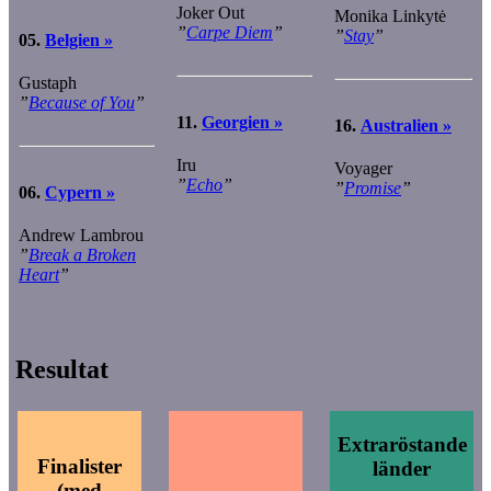
Joker Out
Monika Linkytė
”
Carpe Diem
”
”
Stay
”
05.
Belgien »
Gustaph
”
Because of You
”
11.
Georgien »
16.
Australien »
Iru
Voyager
”
Echo
”
”
Promise
”
06.
Cypern »
Andrew Lambrou
”
Break a Broken
Heart
”
Resultat
Extraröstande
Finalister
länder
(med