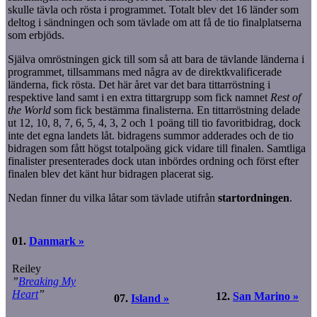
skulle tävla och rösta i programmet. Totalt blev det 16 länder som
deltog i sändningen och som tävlade om att få de tio finalplatserna
som erbjöds.
Själva omröstningen gick till som så att bara de tävlande länderna i
programmet, tillsammans med några av de direktkvalificerade
länderna, fick rösta. Det här året var det bara tittarröstning i
respektive land samt i en extra tittargrupp som fick namnet
Rest of
the World
som fick bestämma finalisterna. En tittarröstning delade
ut 12, 10, 8, 7, 6, 5, 4, 3, 2 och 1 poäng till tio favoritbidrag, dock
inte det egna landets låt. bidragens summor adderades och de tio
bidragen som fått högst totalpoäng gick vidare till finalen. Samtliga
finalister presenterades dock utan inbördes ordning och först efter
finalen blev det känt hur bidragen placerat sig.
Nedan finner du vilka låtar som tävlade utifrån
startordningen
.
01.
Danmark »
Reiley
”
Breaking My
Heart
”
12.
San Marino »
07.
Island »