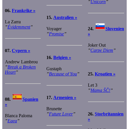
”
Unicorn
”
06.
Frankrike »
15.
Australien »
La Zarra
”
Évidemment
”
24.
Slovenien
Voyager
»
”
Promise
”
Joker Out
”
Carpe Diem
”
07.
Cypern »
16.
Belgien »
Andrew Lambrou
”
Break a Broken
Gustaph
Heart
”
25.
Kroatien »
”
Because of You
”
Let 3
”
Mama ŠČ!
”
17.
Armenien »
08.
Spanien
»
Brunette
26.
Storbritannien
”
Future Lover
”
Blanca Paloma
»
”
Eaea
”