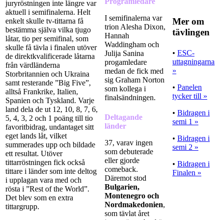
Programledare
juryröstningen inte längre var
aktuell i semifinalerna. Helt
I semifinalerna var
Mer om
enkelt skulle tv-tittarna få
trion Alesha Dixon,
bestämma själva vilka tjugo
tävlingen
Hannah
låtar, tio per semifinal, som
Waddingham och
skulle få tävla i finalen utöver
•
ESC-
Julija Sanina
de direktkvalificerade låtarna
uttagningarna
progamledare
från värdländerna
»
medan de fick med
Storbritannien och Ukraina
sig Graham Norton
samt resterande ”Big Five”,
•
Panelen
som kollega i
alltså Frankrike, Italien,
tycker till »
finalsändningen.
Spanien och Tyskland. Varje
land dela de ut 12, 10, 8, 7, 6,
•
Bidragen i
Deltagande
5, 4, 3, 2 och 1 poäng till tio
semi 1 »
länder
favoritbidrag, undantaget sitt
eget lands låt, vilket
•
Bidragen i
37, varav ingen
summerades upp och bildade
semi 2 »
som debuterade
ett resultat. Utöver
eller gjorde
tittarröstningen fick också
•
Bidragen i
comeback.
tittare i länder som inte deltog
Finalen »
Däremot stod
i upplagan vara med och
Bulgarien,
rösta i ”Rest of the World”.
Montenegro och
Det blev som en extra
Nordmakedonien
,
tittargrupp.
som tävlat året