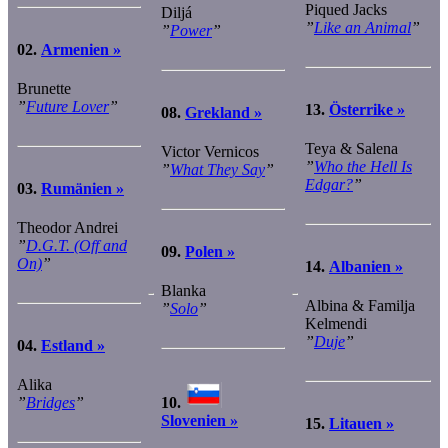
Piqued Jacks
Diljá
”
Like an Animal
”
”
Power
”
02.
Armenien »
Brunette
”
Future Lover
”
13.
Österrike »
08.
Grekland »
Teya & Salena
Victor Vernicos
”
Who the Hell Is
”
What They Say
”
Edgar?
”
03.
Rumänien »
Theodor Andrei
”
D.G.T. (Off and
09.
Polen »
On)
”
14.
Albanien »
Blanka
Albina & Familja
”
Solo
”
Kelmendi
”
Duje
”
04.
Estland »
Alika
10.
”
Bridges
”
Slovenien »
15.
Litauen »