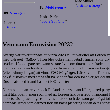
Mae Muller
”
I Wrote a Song
”
18.
Moldavien »
09.
Sverige »
Pasha Parfeni
”
Soarele și luna
”
Loreen
”
Tattoo
”
Vem vann Eurovision 2023?
Sverige var favorittippade att vinna 2023 vilket var efter att Loreen 
med bidraget
”Tattoo”
. Hon blev också framröstad i finalen som jur
stycken 12-poängare och vann senare även om tittarna bara hade henn
hon dels blev den första kvinnliga artisten att vinna Eurovision två g
(efter Johnny Logan) att vinna ESC två gånger. Låtskrivarna Thoma
också historiska med att ha fått två vinnarlåtar och för Sveriges del i
förstaplats med Irland i antalet ESC-vinster.
Närmaste utmanare var dock Finlands representant Käärijä med party
mest tittarpoäng, men i och med att Loreen fick över 200 tittarpoäng 
landets bästa placering sedan vinsten 2006 och den som gett högst tot
hamnade Israel som därmed fick sin bästa placering sedan deras senas