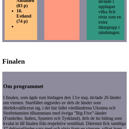
Albanien
tävlade i
(83 p)
upplagan
10.
vilka fick
Estland
rösta som en
(74 p)
extra
tittargrupp i
sändningen.
Finalen
Om programmet
I finalen, som ägde rum lördagen den 13:e maj, tävlade 26 länder
om vinsten. Startfältet utgjordes av dels de länder som
direktkvalificerat sig, i det här fallet värdländerna Ukraina och
Storbritannien tillsammans med övriga ”Big Five”-länder
(Frankrike, Italien, Spanien och Tyskland), dels de tio bidrag som
kvalat in till finalen från respektive semifinal. Däremot fick samtliga
37 deltagarländer vara med och rösta fram en vinnare, vilket även