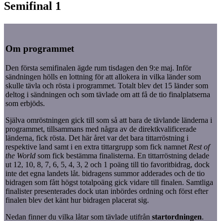
Semifinal 1
Om programmet
Den första semifinalen ägde rum tisdagen den 9:e maj. Inför
sändningen hölls en lottning för att allokera in vilka länder som
skulle tävla och rösta i programmet. Totalt blev det 15 länder som
deltog i sändningen och som tävlade om att få de tio finalplatserna
som erbjöds.
Själva omröstningen gick till som så att bara de tävlande länderna i
programmet, tillsammans med några av de direktkvalificerade
länderna, fick rösta. Det här året var det bara tittarröstning i
respektive land samt i en extra tittargrupp som fick namnet
Rest of
the World
som fick bestämma finalisterna. En tittarröstning delade
ut 12, 10, 8, 7, 6, 5, 4, 3, 2 och 1 poäng till tio favoritbidrag, dock
inte det egna landets låt. bidragens summor adderades och de tio
bidragen som fått högst totalpoäng gick vidare till finalen. Samtliga
finalister presenterades dock utan inbördes ordning och först efter
finalen blev det känt hur bidragen placerat sig.
Nedan finner du vilka låtar som tävlade utifrån
startordningen
.