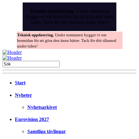
Skip
to
Teknisk uppdatering.
Under sommaren
the
bygger vi om hemsidan för att göra den ännu
content
bättre. Tack för ditt tålamod under tiden!
Teknisk uppdatering.
Under sommaren bygger vi om
hemsidan för att göra den ännu bättre. Tack för ditt tålamod
under tiden!
Start
Nyheter
Nyhetsarkivet
Eurovision 2027
Samtliga tävlingar