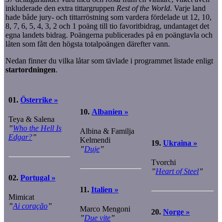
inkluderade den extra tittargruppen
Rest of the World
. Varje land
hade både jury- och tittarröstning som vardera fördelade ut 12, 10,
8, 7, 6, 5, 4, 3, 2 och 1 poäng till tio favoritbidrag, undantaget det
egna landets bidrag. Poängerna publicerades på en poängtavla och
låten som fått den högsta totalpoängen därefter vann.
Nedan finner du vilka låtar som tävlade i programmet listade enligt
startordningen
.
01.
Österrike »
10.
Albanien »
Teya & Salena
”
Who the Hell Is
Albina & Familja
Edgar?
”
Kelmendi
19.
Ukraina »
”
Duje
”
Tvorchi
”
Heart of Steel
”
02.
Portugal »
11.
Italien »
Mimicat
”
Ai coração
”
Marco Mengoni
20.
Norge »
”
Due vite
”