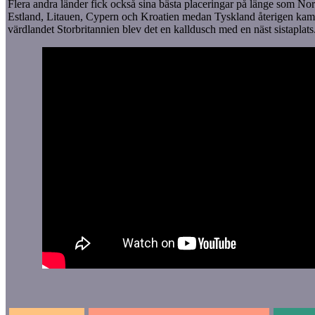
Flera andra länder fick också sina bästa placeringar på länge som Nor
Estland, Litauen, Cypern och Kroatien medan Tyskland återigen kam
värdlandet Storbritannien blev det en kalldusch med en näst sistaplats