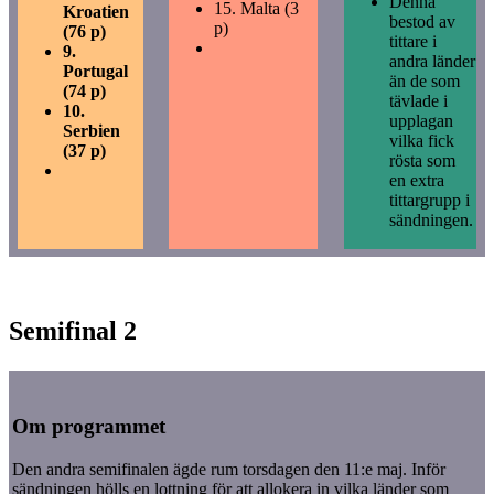
Denna
15.
Malta (3
Kroatien
bestod av
p)
(76 p)
tittare i
9.
andra länder
Portugal
än de som
(74 p)
tävlade i
10.
upplagan
Serbien
vilka fick
(37 p)
rösta som
en extra
tittargrupp i
sändningen.
Semifinal 2
Om programmet
Den andra semifinalen ägde rum torsdagen den 11:e maj. Inför
sändningen hölls en lottning för att allokera in vilka länder som