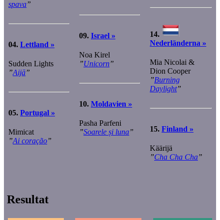
spava
”
14.
09.
Israel »
Nederländerna »
04.
Lettland »
Noa Kirel
Mia Nicolai &
Sudden Lights
”
Unicorn
”
Dion Cooper
”
Aijā
”
”
Burning
Daylight
”
10.
Moldavien »
05.
Portugal »
Pasha Parfeni
15.
Finland »
Mimicat
”
Soarele și luna
”
”
Ai coração
”
Käärijä
”
Cha Cha Cha
”
Resultat