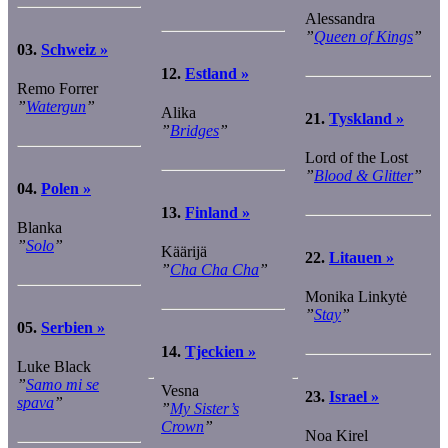
Alessandra
”
Queen of Kings
”
03.
Schweiz »
12.
Estland »
Remo Forrer
”
Watergun
”
Alika
21.
Tyskland »
”
Bridges
”
Lord of the Lost
”
Blood & Glitter
”
04.
Polen »
13.
Finland »
Blanka
”
Solo
”
Käärijä
22.
Litauen »
”
Cha Cha Cha
”
Monika Linkytė
”
Stay
”
05.
Serbien »
14.
Tjeckien »
Luke Black
”
Samo mi se
Vesna
23.
Israel »
spava
”
”
My Sister’s
Crown
”
Noa Kirel