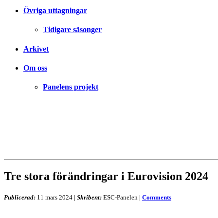
Övriga uttagningar
Tidigare säsonger
Arkivet
Om oss
Panelens projekt
Tre stora förändringar i Eurovision 2024
Publicerad:
11 mars 2024
|
Skribent:
ESC-Panelen
|
Comments