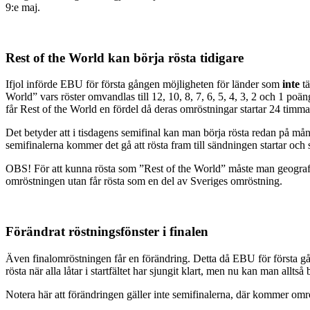
9:e maj.
Rest of the World kan börja rösta tidigare
Ifjol införde EBU för första gången möjligheten för länder som
inte
t
World” vars röster omvandlas till 12, 10, 8, 7, 6, 5, 4, 3, 2 och 1 poä
får Rest of the World en fördel då deras omröstningar startar 24 timma
Det betyder att i tisdagens semifinal kan man börja rösta redan på må
semifinalerna kommer det gå att rösta fram till sändningen startar och 
OBS! För att kunna rösta som ”Rest of the World” måste man geografis
omröstningen utan får rösta som en del av Sveriges omröstning.
Förändrat röstningsfönster i finalen
Även finalomröstningen får en förändring. Detta då EBU för första gång
rösta när alla låtar i startfältet har sjungit klart, men nu kan man alltså
Notera här att förändringen gäller inte semifinalerna, där kommer omrös