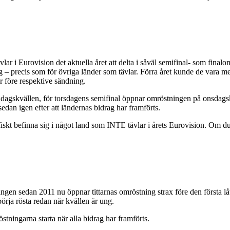
ävlar i Eurovision det aktuella året att delta i såväl semifinal- som final
ng – precis som för övriga länder som tävlar. Förra året kunde de vara m
r före respektive sändning.
ndagskvällen, för torsdagens semifinal öppnar omröstningen på onsdagskv
sedan igen efter att ländernas bidrag har framförts.
kt befinna sig i något land som INTE tävlar i årets Eurovision. Om du 
en sedan 2011 nu öppnar tittarnas omröstning strax före den första låten
 börja rösta redan när kvällen är ung.
tningarna starta när alla bidrag har framförts.