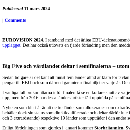
Publicerad
11 mars 2024
|
Comments
EUROVISION 2024.
I samband med det årliga EBU-delegationsmötet
upplägget
. Det har också utlovats en fjärde förändring men den meddelas
Big Five och värdlandet deltar i semifinalerna – utom
Sedan tidigare är det känt att minst fem länder alltid är klara för tävl
pengar till EBU och som därmed garanterar finalbiljetter varje år. De
I vanliga fall brukar tittarna inför finalen få se en kortare snutt av va
upp, men från 2016 har dessa länders artister fått uppträda på semifi
Nyheten som blir i år är att de tre länder som allokerades som extrarös
behåller dock sin status som direktkvalificerade och deltar därför inte 
och 3 extraröstande) respektive 19 länder som uppträder i den andra s
Enligt fördelningen som gjordes i januari kommer
Storbritannien, S