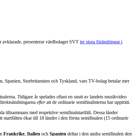
är avklarade, presenterar värdbolaget SVT
tre stora förändringar i
talien, Spanien, Storbritannien och Tyskland, vars TV-bolag betalar mer
ifinalerna. Tidigare år spelades oftast en snutt av landets musikvideo
r direktsändningarna
efter
att de ordinarie semifinalisterna har uppträtt.
äda tillsammans med respektive semifinalstartfält. Dessa länder
 startfälten ökar till 18 länder i den första semifinalen (15 ordinarie
an
Frankrike
,
Italien
och
Spanien
deltar i den andra semifinalen den