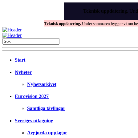
Skip
to
Teknisk uppdatering.
Unde
the
content
Teknisk uppdatering.
Under sommaren bygger vi om hems
Start
Nyheter
Nyhetsarkivet
Eurovision 2027
Samtliga tävlingar
Sveriges uttagning
Avgjorda upplagor