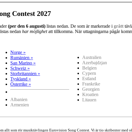
ong Contest 2027
änder
(per den
6 augusti)
listas nedan. De som är markerade i
grått
tävl
listas nedan
har möjlighet
att tillkomma. När uttagningarna pågår kommer
Norge »
Australien
Rumänien »
Azerbajdzjan
San Marino »
Belgien
Schweiz »
Cypern
Storbritannien »
Estland
Tyskland »
Frankrike
Österrike »
Georgien
Kroatien
Albanien
Litauen
Armenien
 om allt som rör musiktävlingen Eurovision Song Contest. Vi är tio skribenter me