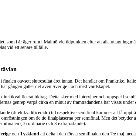
, som i år äger rum i Malmö vid tidpunkten efter att alla uttagningar 
 vid ett senare tillfälle.
 tävlan
an i finalen oavsett slutresultat året innan. Det handlar om Frankrike, I
n här gången gäller det även Sverige i och med värdskapet.
rje direktkvalificerat bidrag. Detta sker med intervjuer och uppspel i sem
nalernas genrep varpå cirka en minut av framträdandena har visats unde
tande (direktkvalificerade) till respektive semifinal kommer att få upptr
i omröstningen om de tio finalplatserna per semifinal. Men det betyder att
emifinalen (16 ordinarie och 3 extraröstande).
verige
och
Tyskland
att delta i den första semifinalen den 7:e maj med