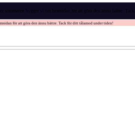
r sommaren bygger vi om hemsidan för att göra den ännu bättre. Tack f
idan för att göra den ännu bättre. Tack för ditt tålamod under tiden!