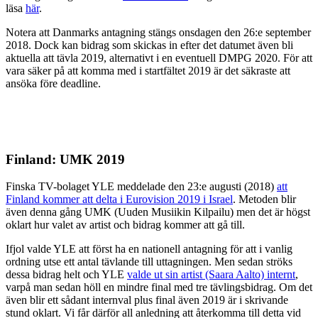
läsa
här
.
Notera att Danmarks antagning stängs onsdagen den 26:e september
2018. Dock kan bidrag som skickas in efter det datumet även bli
aktuella att tävla 2019, alternativt i en eventuell DMPG 2020. För att
vara säker på att komma med i startfältet 2019 är det säkraste att
ansöka före deadline.
Finland: UMK 2019
Finska TV-bolaget YLE meddelade den 23:e augusti (2018)
att
Finland kommer att delta i Eurovision 2019 i Israel
. Metoden blir
även denna gång UMK (Uuden Musiikin Kilpailu) men det är högst
oklart hur valet av artist och bidrag kommer att gå till.
Ifjol valde YLE att först ha en nationell antagning för att i vanlig
ordning utse ett antal tävlande till uttagningen. Men sedan ströks
dessa bidrag helt och YLE
valde ut sin artist (Saara Aalto) internt
,
varpå man sedan höll en mindre final med tre tävlingsbidrag. Om det
även blir ett sådant internval plus final även 2019 är i skrivande
stund oklart. Vi får därför all anledning att återkomma till detta vid