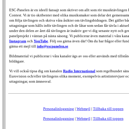
ESC-Panelen är en ideell fansajt som skriver om allt som rör musiktävlingen
Contest. Vi är tio skribenter med olika musiksmaker som delar det gemensamma
om följa tävlingen och skriva våra åsikter om tävlingsbidragen. Det gäller bå
uttagningar som hålls inför tävlingen och de låtar som sedan får tävla i aktu
under den delen av året då tävlingen är inaktiv ger vi dig senaste nytt och g
panelprojekt i väntan på nästa säsong. Vi publicerar även material i våra kan
Instagram
och
YouTube
. Följ oss gärna även där! Om du har frågor eller fun
gärna ett mejl till
info@escpanelen.se
Bildmaterial vi publicerar i våra kanaler ägs av oss eller används med tillstån
bildägare.
Vi vill också tipsa dig om kanalen
Radio International
som regelbundet sän
Eurovision och/eller tävlingens olika moment, exempelvis artistintervjuer oc
uttagningar, som ämnesval.
Personalinloggning
|
Webmejl
|
Tillbaka till toppen
Personalinloggning
|
Webmejl
|
Tillbaka till toppen