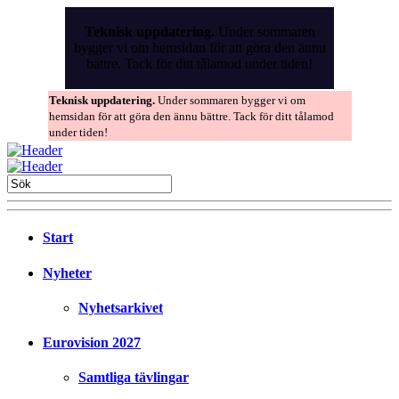
Skip
to
Teknisk uppdatering.
Under sommaren
the
bygger vi om hemsidan för att göra den ännu
content
bättre. Tack för ditt tålamod under tiden!
Teknisk uppdatering.
Under sommaren bygger vi om
hemsidan för att göra den ännu bättre. Tack för ditt tålamod
under tiden!
Start
Nyheter
Nyhetsarkivet
Eurovision 2027
Samtliga tävlingar