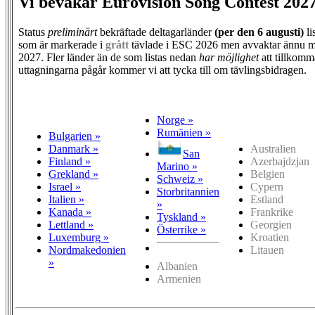
Vi bevakar Eurovision Song Contest 202
Status
preliminärt
bekräftade deltagarländer
(per den
6 augusti)
li
som är markerade i
grått
tävlade i ESC 2026 men avvaktar ännu m
2027. Fler länder än de som listas nedan
har möjlighet
att tillkomm
uttagningarna pågår kommer vi att tycka till om tävlingsbidragen.
Norge »
Rumänien »
Bulgarien »
Danmark »
Australien
San
Finland »
Azerbajdzjan
Marino »
Grekland »
Belgien
Schweiz »
Israel »
Cypern
Storbritannien
Italien »
Estland
»
Kanada »
Frankrike
Tyskland »
Lettland »
Georgien
Österrike »
Luxemburg »
Kroatien
Nordmakedonien
Litauen
»
Albanien
Armenien