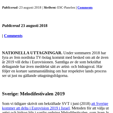
Publicerad:
23 augusti 2018
|
Skribent:
ESC-Panelen
|
Comments
Publicerad
23 augusti 2018
|
Comments
NATIONELLA UTTAGNINGAR.
Under sommaren 2018 har
fyra av fem nordiska TV-bolag kommit med besked om att de även
år 2019 vill delta i Eurovisionen. Samtliga av de som bekräftat
deltagande har även meddelat sätt av artist- och bidragsval. Här
följer en kortare sammanställning om hur respektive lands process
ser ut just nu gällande uttagningsfrågorna.
Sverige: Melodifestivalen 2019
Som vi tidigare skrivit om bekräftade SVT i juni (2018)
att Sverige
kommer att delta i Eurovision 2019 i Israel
. Metoden för att välja ut
artist och bidrag blir i vanlig ordning Melodifestivalen, som även år