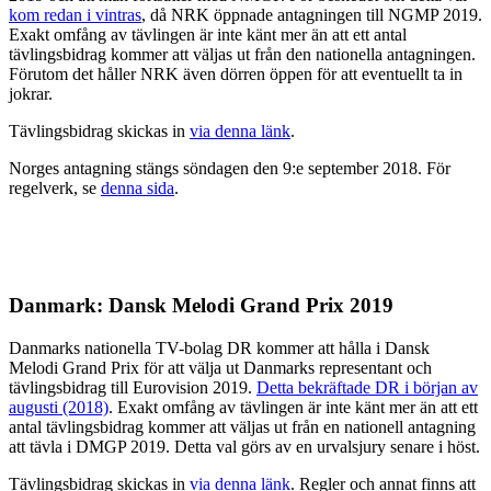
kom redan i vintras
, då NRK öppnade antagningen till NGMP 2019.
Exakt omfång av tävlingen är inte känt mer än att ett antal
tävlingsbidrag kommer att väljas ut från den nationella antagningen.
Förutom det håller NRK även dörren öppen för att eventuellt ta in
jokrar.
Tävlingsbidrag skickas in
via denna länk
.
Norges antagning stängs söndagen den 9:e september 2018. För
regelverk, se
denna sida
.
Danmark: Dansk Melodi Grand Prix 2019
Danmarks nationella TV-bolag DR kommer att hålla i Dansk
Melodi Grand Prix för att välja ut Danmarks representant och
tävlingsbidrag till Eurovision 2019.
Detta bekräftade DR i början av
augusti (2018)
. Exakt omfång av tävlingen är inte känt mer än att ett
antal tävlingsbidrag kommer att väljas ut från en nationell antagning
att tävla i DMGP 2019. Detta val görs av en urvalsjury senare i höst.
Tävlingsbidrag skickas in
via denna länk
. Regler och annat finns att