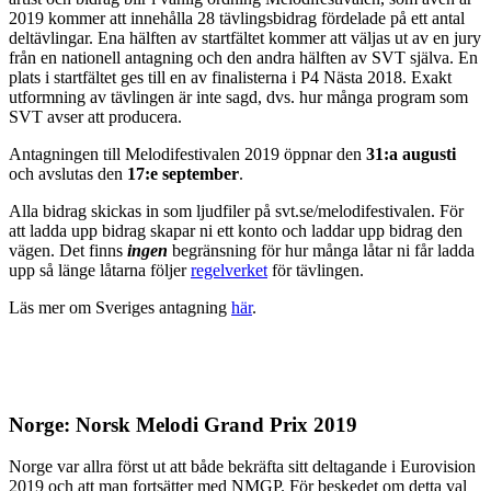
2019 kommer att innehålla 28 tävlingsbidrag fördelade på ett antal
deltävlingar. Ena hälften av startfältet kommer att väljas ut av en jury
från en nationell antagning och den andra hälften av SVT själva. En
plats i startfältet ges till en av finalisterna i P4 Nästa 2018. Exakt
utformning av tävlingen är inte sagd, dvs. hur många program som
SVT avser att producera.
Antagningen till Melodifestivalen 2019 öppnar den
31:a augusti
och avslutas den
17:e september
.
Alla bidrag skickas in som ljudfiler på svt.se/melodifestivalen. För
att ladda upp bidrag skapar ni ett konto och laddar upp bidrag den
vägen. Det finns
ingen
begränsning för hur många låtar ni får ladda
upp så länge låtarna följer
regelverket
för tävlingen.
Läs mer om Sveriges antagning
här
.
Norge: Norsk Melodi Grand Prix 2019
Norge var allra först ut att både bekräfta sitt deltagande i Eurovision
2019 och att man fortsätter med NMGP. För beskedet om detta val