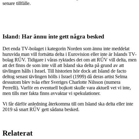
senare tillfälle.
Island: Har ännu inte gett några besked
Det enda TV-bolaget i kategorin Norden som ännu inte meddelat
huruvida man vill fortsätta delta i Eurovision eller inte är Islands TV-
bolag RÚV. Tidigare i våras ryktades det om att RÚV vill delta, men
att det finns de som inte vill att Island ska delta på grund av att
tävlingen hålls i Israel. Till historien hör dock att Island de facto
deltog senast tävlingen hölls i Israel (1999) då deras artist Selma
dessutom blev tvåa efter Sveriges Charlotte Nilsson (numera
Perrelli). Varför en eventuell bojkott skulle vara aktuell vet vi inte,
men tills mer fakta finns avvaktar vi spekulationer.
Vi får därför anledning återkomma till om Island ska delta eller inte
2019 så snart RÚV gett sådana besked.
Relaterat