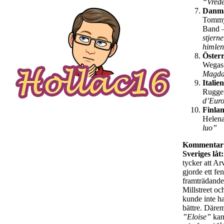
“Vred
Danm
Tommy
Band 
stjern
himle
Österr
Wegas
Magda
Italien
Rugge
d’Eur
Finla
Helen
luo”
Kommentar
Sveriges låt:
tycker att Ar
gjorde ett fe
framträdande
Millstreet oc
kunde inte ha
bättre. Därem
”Eloise”
kan