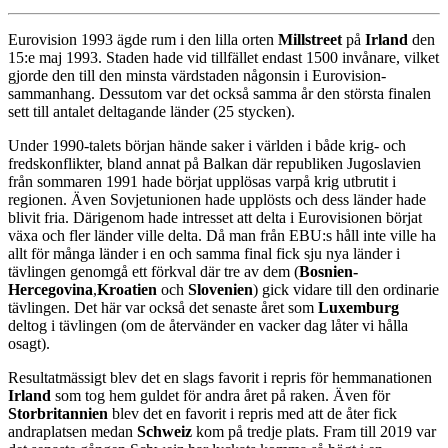
Eurovision 1993 ägde rum i den lilla orten
Millstreet
på
Irland
den
15:e maj 1993. Staden hade vid tillfället endast 1500 invånare, vilket
gjorde den till den minsta värdstaden någonsin i Eurovision-
sammanhang. Dessutom var det också samma år den största finalen
sett till antalet deltagande länder (25 stycken).
Under 1990-talets början hände saker i världen i både krig- och
fredskonflikter, bland annat på Balkan där republiken Jugoslavien
från sommaren 1991 hade börjat upplösas varpå krig utbrutit i
regionen. Även Sovjetunionen hade upplösts och dess länder hade
blivit fria. Därigenom hade intresset att delta i Eurovisionen börjat
växa och fler länder ville delta. Då man från EBU:s håll inte ville ha
allt för många länder i en och samma final fick sju nya länder i
tävlingen genomgå ett förkval där tre av dem (
Bosnien-
Hercegovina
,
Kroatien
och
Slovenien
) gick vidare till den ordinarie
tävlingen. Det här var också det senaste året som
Luxemburg
deltog i tävlingen (om de återvänder en vacker dag låter vi hålla
osagt).
Resultatmässigt blev det en slags favorit i repris för hemmanationen
Irland
som tog hem guldet för andra året på raken. Även för
Storbritannien
blev det en favorit i repris med att de åter fick
andraplatsen medan
Schweiz
kom på tredje plats. Fram till 2019 var