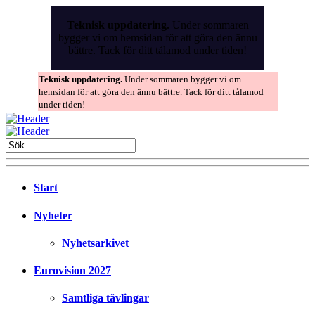
Skip
to
Teknisk uppdatering.
Under sommaren
the
bygger vi om hemsidan för att göra den ännu
content
bättre. Tack för ditt tålamod under tiden!
Teknisk uppdatering.
Under sommaren bygger vi om
hemsidan för att göra den ännu bättre. Tack för ditt tålamod
under tiden!
Start
Nyheter
Nyhetsarkivet
Eurovision 2027
Samtliga tävlingar