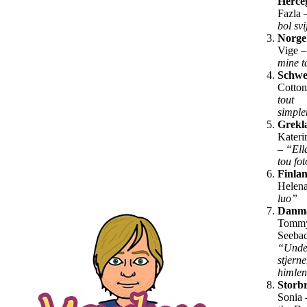
Herce
Fazla 
bol sv
Norge
Vige 
mine 
Schwe
Cotto
tout
simpl
Grekl
Kateri
–
“Ell
tou fo
Finla
Helen
luo”
Danm
Tomm
Seeba
“Unde
stjern
himle
Storbr
Sonia