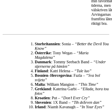
min favoritl
tiderna, men 
välskriven l
Arvingarnas s
framföra låte
riktigt bra.
Storbritannien
: Sonia –
“Better the Devil You
Know”
Österrike
: Tony Wegas –
“Maria
Magdalena”
Danmark
: Tommy Seebach Band –
“Under
stjernerne på himlen”
Finland
: Katri Helena –
“Tule luo”
Bosnien
–
Hercegovina
: Fazla –
“Sva bol
svijeta”
Malta
: William Mangion –
“This Time”
Grekland
: Katerina Garbi –
“Ellada, hora tou
fotos”
Kroatien
: Put –
“Don’t Ever Cry”
Slovenien
: 1X Band –
“Tih deževen dan”
Irland
: Niamh Kavanagh –
“In Your Eyes”