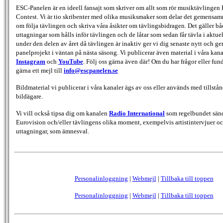
ESC-Panelen är en ideell fansajt som skriver om allt som rör musiktävlingen
Contest. Vi är tio skribenter med olika musiksmaker som delar det gemensamma
om följa tävlingen och skriva våra åsikter om tävlingsbidragen. Det gäller bå
uttagningar som hålls inför tävlingen och de låtar som sedan får tävla i aktu
under den delen av året då tävlingen är inaktiv ger vi dig senaste nytt och g
panelprojekt i väntan på nästa säsong. Vi publicerar även material i våra kan
Instagram
och
YouTube
. Följ oss gärna även där! Om du har frågor eller fun
gärna ett mejl till
info@escpanelen.se
Bildmaterial vi publicerar i våra kanaler ägs av oss eller används med tillstån
bildägare.
Vi vill också tipsa dig om kanalen
Radio International
som regelbundet sän
Eurovision och/eller tävlingens olika moment, exempelvis artistintervjuer oc
uttagningar, som ämnesval.
Personalinloggning
|
Webmejl
|
Tillbaka till toppen
Personalinloggning
|
Webmejl
|
Tillbaka till toppen