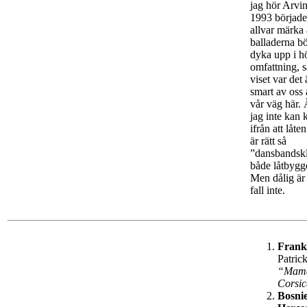
jag hör Arvin
1993 börjad
allvar märka 
balladerna b
dyka upp i h
omfattning, s
viset var det 
smart av oss 
vår väg här.
jag inte kan
ifrån att låte
är rätt så
”dansbandskl
både låtbygge
Men dålig är 
fall inte.
Frank
Patrick
“Mam
Corsi
Bosni