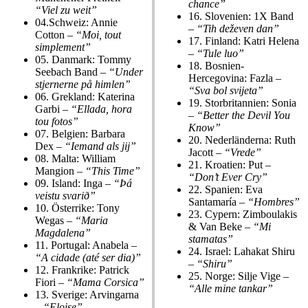
chance”
“Viel zu weit”
16.
Slovenien: 1X Band
04.
Schweiz: Annie
–
“Tih deževen dan”
Cotton –
“Moi, tout
17.
Finland: Katri Helena
simplement”
–
“Tule luo”
05.
Danmark: Tommy
18.
Bosnien-
Seebach Band –
“Under
Hercegovina: Fazla –
stjernerne på himlen”
“Sva bol svijeta”
06.
Grekland: Katerina
19.
Storbritannien: Sonia
Garbi –
“Ellada, hora
–
“Better the Devil You
tou fotos”
Know”
07.
Belgien: Barbara
20.
Nederländerna: Ruth
Dex –
“Iemand als jij”
Jacott –
“Vrede”
08.
Malta: William
21.
Kroatien: Put –
Mangion –
“This Time”
“Don’t Ever Cry”
09.
Island: Inga –
“Þá
22.
Spanien: Eva
veistu svarið”
Santamaría –
“Hombres”
10.
Österrike: Tony
23.
Cypern: Zimboulakis
Wegas –
“Maria
& Van Beke –
“Mi
Magdalena”
stamatas”
11.
Portugal: Anabela –
24.
Israel: Lahakat Shiru
“A cidade (até ser dia)”
–
“Shiru”
12.
Frankrike: Patrick
25.
Norge: Silje Vige –
Fiori –
“Mama Corsica”
“Alle mine tankar”
13.
Sverige: Arvingarna
–
“Eloise”