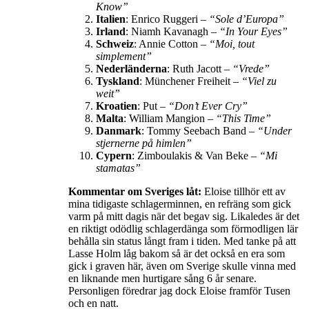
Know”
Italien
: Enrico Ruggeri –
“Sole d’Europa”
Irland
: Niamh Kavanagh –
“In Your Eyes”
Schweiz
: Annie Cotton –
“Moi, tout
simplement”
Nederländerna
: Ruth Jacott –
“Vrede”
Tyskland
: Münchener Freiheit –
“Viel zu
weit”
Kroatien
: Put –
“Don’t Ever Cry”
Malta
: William Mangion –
“This Time”
Danmark
: Tommy Seebach Band –
“Under
stjernerne på himlen”
Cypern
: Zimboulakis & Van Beke –
“Mi
stamatas”
Kommentar om Sveriges låt:
Eloise tillhör ett av
mina tidigaste schlagerminnen, en refräng som gick
varm på mitt dagis när det begav sig. Likaledes är det
en riktigt odödlig schlagerdänga som förmodligen lär
behålla sin status långt fram i tiden. Med tanke på att
Lasse Holm låg bakom så är det också en era som
gick i graven här, även om Sverige skulle vinna med
en liknande men hurtigare sång 6 år senare.
Personligen föredrar jag dock Eloise framför Tusen
och en natt.