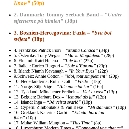
Know”
(50p)
2.
Danmark: Tommy Seebach Band –
“Under
stjernerne på himlen”
(38p)
3.
Bosnien-Hercegovina: Fazla –
“Sva bol
svijeta”
(38p)
4.
Frankrike: Patrick Fiori –
“Mama Corsica”
(34p)
5.
Österrike: Tony Wegas –
“Maria Magdalena”
(28p)
6.
Finland: Katri Helena –
“Tule luo”
(25p)
7.
Italien: Enrico Ruggeri –
“Sole d’Europa”
(23p)
8.
Irland: Niamh Kavanagh –
“In Your Eyes”
(22p)
9.
Schweiz: Annie Cotton –
“Moi, tout simplement”
(20p)
10.
Nederländerna: Ruth Jacott –
“Vrede”
(18p)
11.
Norge: Silje Vige –
“Alle mine tankar”
(16p)
12.
Tyskland: Münchener Freiheit –
“Viel zu weit”
(13p)
13.
Belgien: Barbara Dex –
“Iemand als jij”
(12p)
14.
Island: Inga –
“Þá veistu svarið”
(10p)
15.
Cypern: Zimboulakis & Van Beke –
“Mi stamatas”
(10p)
16.
Grekland: Katerina Garbi –
“Ellada, hora tou
fotos”
(10p)
17.
Malta: William Mangion –
“This Time”
(8p)
18.
Luxemburg: Modern Times –
“Donne-moi une chance”