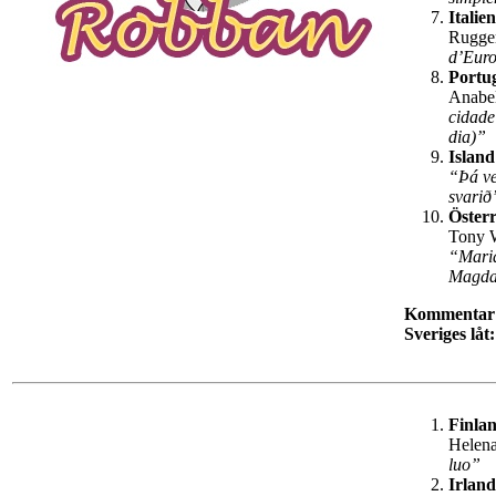
Italien
Rugge
d’Eur
Portu
Anabe
cidade
dia)”
Island
“Þá ve
svari
Österr
Tony 
“Mari
Magda
Kommentar
Sveriges låt:
Finla
Helen
luo”
Irland