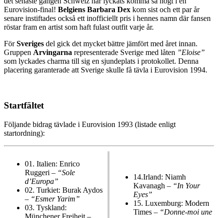
det senaste gången Schweiz har lyckats komma så högt i en
Eurovision-final!
Belgiens Barbara Dex
kom sist och ett par år
senare instiftades också ett inofficiellt pris i hennes namn där fansen
röstar fram en artist som haft fulast outfit varje år.
För
Sveriges
del gick det mycket bättre jämfört med året innan.
Gruppen
Arvingarna
representerade Sverige med låten
”Eloise”
som lyckades charma till sig en sjundeplats i protokollet. Denna
placering garanterade att Sverige skulle få tävla i Eurovision 1994.
Startfältet
Följande bidrag tävlade i Eurovision 1993 (listade enligt
startordning):
01.
Italien: Enrico
Ruggeri –
“Sole
14.
Irland: Niamh
d’Europa”
Kavanagh –
“In Your
02.
Turkiet: Burak Aydos
Eyes”
–
“Esmer Yarim”
15.
Luxemburg: Modern
03.
Tyskland:
Times –
“Donne-moi une
Münchener Freiheit –