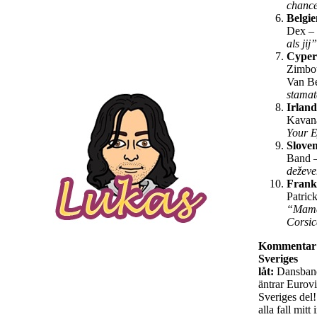
chanc
Belgie
Dex –
als jij
Cype
Zimbo
Van B
stama
Irland
Kavan
Your 
Slove
Band 
dežev
Frank
Patrick
“Mam
Corsi
Kommentar
Sveriges
låt:
Dansban
äntrar Eurovi
Sveriges del!
alla fall mitt