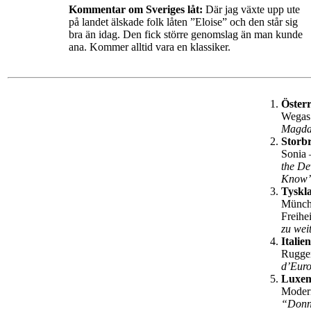
Kommentar om Sveriges låt:
Där jag växte upp ute
på landet älskade folk låten ”Eloise” och den står sig
bra än idag. Den fick större genomslag än man kunde
ana. Kommer alltid vara en klassiker.
Österr
Wegas
Magda
Storbr
Sonia
the De
Know
Tyskl
Münch
Freihe
zu wei
Italien
Rugge
d’Eur
Luxe
Moder
“Donn