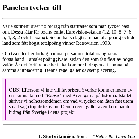
Panelen tycker till
Varje skribent utser tio bidrag från startfältet som man tycker bäst
om. Dessa låtar får poäng enligt Eurovision-skalan (12, 10, 8, 7, 6,
5, 4, 3, 2 och 1 poäng). Sedan har vi lagt samman alla poäng och det
land som fått högst totalpoäng vinner Retrovision 1993.
Om två eller fler bidrag hamnar på samma totalpoäng räknas – i
första hand – antalet poänggivare, sedan den som fått flest av högst
valör. Är det fortfarande helt lika kommer bidragen att hamna på
samma slutplacering. Denna regel gäller oavsett placering.
OBS! Eftersom vi inte vill favorisera Sverige kommer ingen av
oss kunna ta med
“Eloise”
med Arvingarna på listorna. Istället
skriver vi helhetsomdömen om vad vi tycker om låten fast utom
så att säga topplistetävlan. Denna regel gäller även kommande
bidrag från Sverige i detta projekt.
Storbritannien
: Sonia –
“Better the Devil You