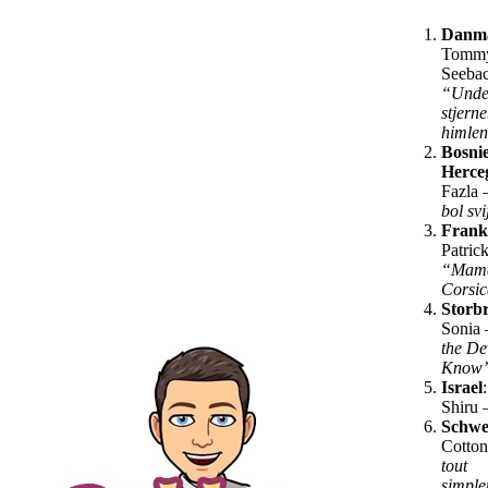
Danm
Tomm
Seeba
“Unde
stjern
himle
Bosni
Herce
Fazla 
bol sv
Frank
Patrick
“Mam
Corsi
Storbr
Sonia
the De
Know
Israel
Shiru 
Schwe
Cotto
tout
simpl