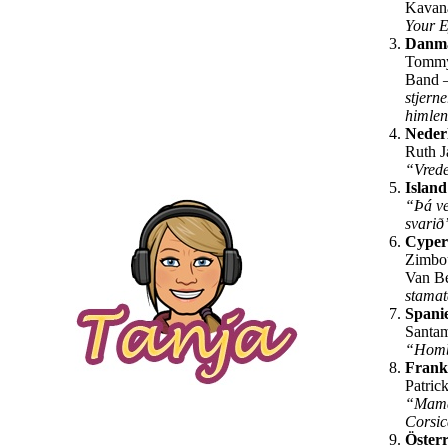
Kavan
Your 
Danm
Tommy
Band 
stjern
himle
Neder
Ruth J
“Vred
Island
“Þá ve
svari
Cype
Zimbo
Van B
stama
Spani
Santam
“Homb
Frank
Patrick
“Mam
Corsi
Österr