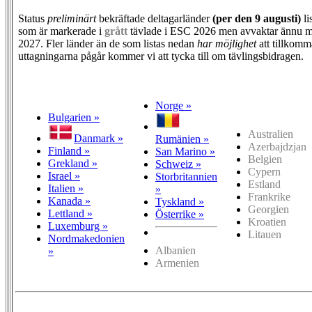
Status
preliminärt
bekräftade deltagarländer
(per den
9 augusti)
li
som är markerade i
grått
tävlade i ESC 2026 men avvaktar ännu m
2027. Fler länder än de som listas nedan
har möjlighet
att tillkomm
uttagningarna pågår kommer vi att tycka till om tävlingsbidragen.
Norge »
Bulgarien »
Australien
Danmark »
Rumänien »
Azerbajdzjan
Finland »
San Marino »
Belgien
Grekland »
Schweiz »
Cypern
Israel »
Storbritannien
Estland
Italien »
»
Frankrike
Kanada »
Tyskland »
Georgien
Lettland »
Österrike »
Kroatien
Luxemburg »
Litauen
Nordmakedonien
Albanien
»
Armenien