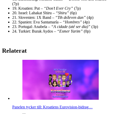
(7p)
19.
Kroatien: Put –
“Don’t Ever Cry”
(7p)
20.
Israel: Lahakat Shiru –
“Shiru”
(6p)
21.
Slovenien: 1X Band –
“Tih deževen dan”
(4p)
22.
Spanien: Eva Santamaría –
“Hombres”
(4p)
23.
Portugal: Anabela –
“A cidade (até ser dia)”
(3p)
24.
Turkiet: Burak Aydos –
“Esmer Yarim”
(0p)
Relaterat
Panelen tycker till: Kroatiens Eurovision-bidrag…