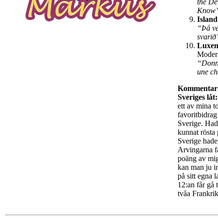
the De
Know
Island
“Þá ve
svari
Luxe
Moder
“Donn
une c
Kommentar
Sveriges låt:
ett av mina t
favoritbidrag
Sverige. Had
kunnat rösta
Sverige hade
Arvingarna f
poäng av mi
kan man ju in
på sitt egna 
12:an får gå t
tvåa Frankrik