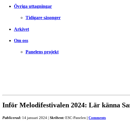
Övriga uttagningar
Tidigare säsonger
Arkivet
Om oss
Panelens projekt
Inför Melodifestivalen 2024: Lär känna S
Publicerad:
14 januari 2024
|
Skribent:
ESC-Panelen
|
Comments