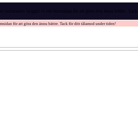
r sommaren bygger vi om hemsidan för att göra den ännu bättre. Tack f
idan för att göra den ännu bättre. Tack för ditt tålamod under tiden!