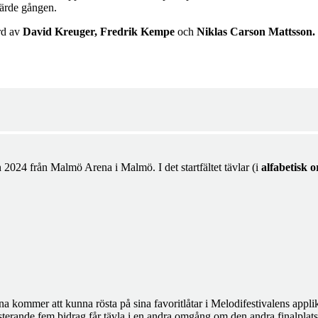
järde gången.
rd av
David Kreuger, Fredrik Kempe
och
Niklas Carson Mattsson.
n 2024 från Malmö Arena i Malmö. I det startfältet tävlar (i
alfabetisk 
a kommer att kunna rösta på sina favoritlåtar i Melodifestivalens appli
n resterande fem bidrag får tävla i en andra omgång om den andra finalpla