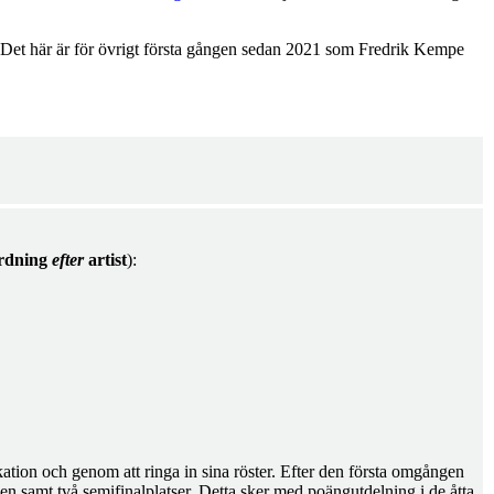
Det här är för övrigt första gången sedan 2021 som Fredrik Kempe
ordning
efter
artist
):
kation och genom att ringa in sina röster. Efter den första omgången
tsen samt två semifinalplatser. Detta sker med poängutdelning i de åtta