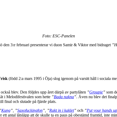
Foto: ESC-Panelen
mö den 3:e februari presenterar vi duon Samir & Viktor med bidraget
”H
Frisk
(född 2:a mars 1995 i Öja) slog igenom på varsitt håll i sociala 
 också blev. Den följdes upp året därpå av partylåten
”
Groupie
”
som de
låt i Melodifestivalen som hette
”
Bada nakna
”
. Även nu blev det finalp
ll final och slutade på fjärde plats.
”
Kung
”, ”
Saxofuckingfon
”, ”
Rakt in i kaklet
”
och
”
Put your hands up
 antal låtsläpp att de skulle ta en paus på obestämd framtid, inte mi