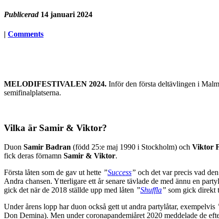
Publicerad
14 januari 2024
|
Comments
MELODIFESTIVALEN 2024.
Inför den första deltävlingen i Mal
semifinalplatserna.
Vilka är Samir & Viktor?
Duon
Samir Badran
(född 25:e maj 1990 i Stockholm) och
Viktor 
fick deras förnamn
Samir & Viktor
.
Första låten som de gav ut hette
”
Success
”
och det var precis vad den
Andra chansen. Ytterligare ett år senare tävlade de med ännu en party
gick det när de 2018 ställde upp med låten
”
Shuffla
”
som gick direkt ti
Under årens lopp har duon också gett ut andra partylåtar, exempelvis
Don Demina). Men under coronapandemiåret 2020 meddelade de efter ett