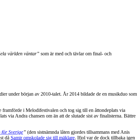
ela världen väntar”
som är med och tävlar om final- och
medier under början av 2010-talet. År 2014 bildade de en musikduo som
 framförde i Melodifestivalen och tog sig till en åttondeplats via
lats via Andra chansen om än att de slutade sist av finalisterna. Bättre
 för Sverige
”
(den sistnämnda låten gjordes tillsammans med Anis
nst då
Samir omskolade sig till mäklare
. Ifjol var de dock tillbaka igen