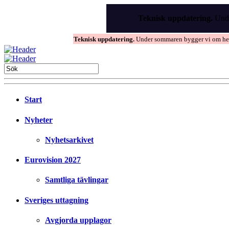
Skip
to
Teknisk uppdatering.
Unde
the
content
Teknisk uppdatering.
Under sommaren bygger vi om hems
Start
Nyheter
Nyhetsarkivet
Eurovision 2027
Samtliga tävlingar
Sveriges uttagning
Avgjorda upplagor