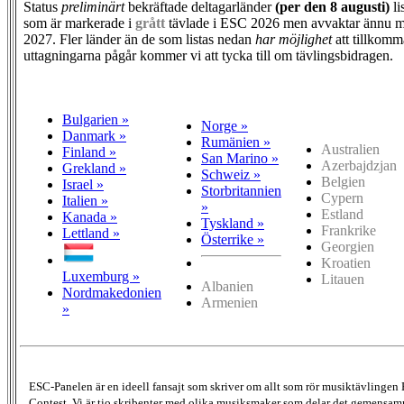
Status
preliminärt
bekräftade deltagarländer
(per den
8 augusti)
li
som är markerade i
grått
tävlade i ESC 2026 men avvaktar ännu m
2027. Fler länder än de som listas nedan
har möjlighet
att tillkomm
uttagningarna pågår kommer vi att tycka till om tävlingsbidragen.
Bulgarien »
Norge »
Danmark »
Rumänien »
Australien
Finland »
San Marino »
Azerbajdzjan
Grekland »
Schweiz »
Belgien
Israel »
Storbritannien
Cypern
Italien »
»
Estland
Kanada »
Tyskland »
Frankrike
Lettland »
Österrike »
Georgien
Kroatien
Luxemburg »
Litauen
Albanien
Nordmakedonien
Armenien
»
ESC-Panelen är en ideell fansajt som skriver om allt som rör musiktävlingen
Contest. Vi är tio skribenter med olika musiksmaker som delar det gemensamma