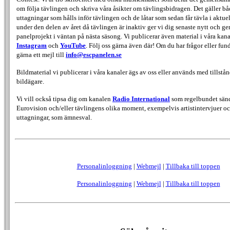
om följa tävlingen och skriva våra åsikter om tävlingsbidragen. Det gäller bå
uttagningar som hålls inför tävlingen och de låtar som sedan får tävla i aktu
under den delen av året då tävlingen är inaktiv ger vi dig senaste nytt och g
panelprojekt i väntan på nästa säsong. Vi publicerar även material i våra kan
Instagram
och
YouTube
. Följ oss gärna även där! Om du har frågor eller fun
gärna ett mejl till
info@escpanelen.se
Bildmaterial vi publicerar i våra kanaler ägs av oss eller används med tillstån
bildägare.
Vi vill också tipsa dig om kanalen
Radio International
som regelbundet sän
Eurovision och/eller tävlingens olika moment, exempelvis artistintervjuer oc
uttagningar, som ämnesval.
Personalinloggning
|
Webmejl
|
Tillbaka till toppen
Personalinloggning
|
Webmejl
|
Tillbaka till toppen