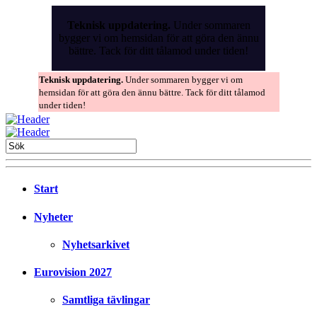
Skip
to
Teknisk uppdatering.
Under sommaren
the
bygger vi om hemsidan för att göra den ännu
content
bättre. Tack för ditt tålamod under tiden!
Teknisk uppdatering.
Under sommaren bygger vi om
hemsidan för att göra den ännu bättre. Tack för ditt tålamod
under tiden!
Start
Nyheter
Nyhetsarkivet
Eurovision 2027
Samtliga tävlingar