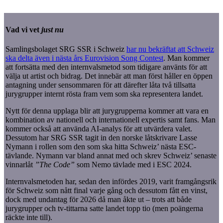
Vad vi vet
just nu
Samlingsbolaget SRG SSR i Schweiz
har nu bekräftat att Schweiz
ska delta även i nästa års Eurovision Song Contest
. Man kommer
att fortsätta med den internvalsmetod som tidigare använts för att
välja ut artist och bidrag. Det innebär att man först håller en öppen
antagning under sensommaren för att därefter låta två tillsatta
jurygrupper internt rösta fram vem som ska representera landet.
Nytt för denna upplaga blir att jurygrupperna kommer att vara en
kombination av nationell och internationell expertis samt fans. Man
kommer också att använda AI-analys för att utvärdera valet.
Dessutom har SRG SSR tagit in den norske låtskrivare Lasse
Nymann i rollen som den som ska hitta Schweiz’ nästa ESC-
tävlande. Nymann var bland annat med och skrev Schweiz’ senaste
vinnarlåt
”The Code”
som Nemo tävlade med i ESC 2024.
Internvalsmetoden har, sedan den infördes 2019, varit framgångsrik
för Schweiz som nått final varje gång och dessutom fått en vinst,
dock med undantag för 2026 då man åkte ut – trots att både
jurygrupper och tv-tittarna satte landet topp tio (men poängerna
räckte inte till).