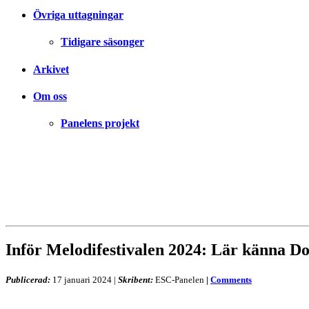
Övriga uttagningar
Tidigare säsonger
Arkivet
Om oss
Panelens projekt
Inför Melodifestivalen 2024: Lär känna Do
Publicerad:
17 januari 2024
|
Skribent:
ESC-Panelen
|
Comments