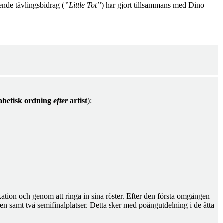
nde tävlingsbidrag (
”Little Tot”
) har gjort tillsammans med Dino
fabetisk ordning
efter
artist
):
kation och genom att ringa in sina röster. Efter den första omgången
tsen samt två semifinalplatser. Detta sker med poängutdelning i de åtta