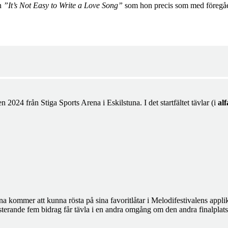
en
”It’s Not Easy to Write a Love Song”
som hon precis som med föregåe
 2024 från Stiga Sports Arena i Eskilstuna. I det startfältet tävlar (i
al
a kommer att kunna rösta på sina favoritlåtar i Melodifestivalens appli
n resterande fem bidrag får tävla i en andra omgång om den andra finalpla