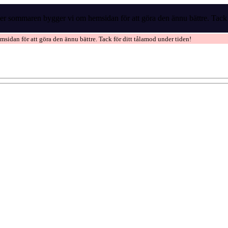
r sommaren bygger vi om hemsidan för att göra den ännu bättre. Tack f
idan för att göra den ännu bättre. Tack för ditt tålamod under tiden!