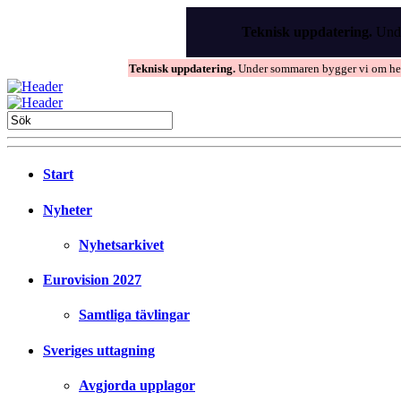
Skip
to
Teknisk uppdatering.
Unde
the
content
Teknisk uppdatering.
Under sommaren bygger vi om hems
Start
Nyheter
Nyhetsarkivet
Eurovision 2027
Samtliga tävlingar
Sveriges uttagning
Avgjorda upplagor