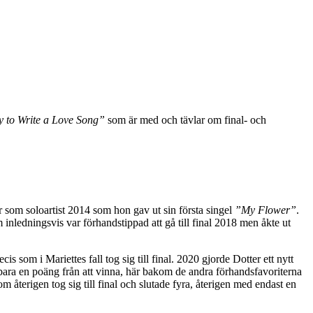
sy to Write a Love Song”
som är med och tävlar om final- och
som soloartist 2014 som hon gav ut sin första singel
”My Flower”
.
inledningsvis var förhandstippad att gå till final 2018 men åkte ut
is som i Mariettes fall tog sig till final. 2020 gjorde Dotter ett nytt
d bara en poäng från att vinna, här bakom de andra förhandsfavoriterna
m återigen tog sig till final och slutade fyra, återigen med endast en