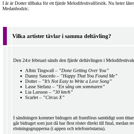
I år är Dotter tillbaka för ett fjärde Melodifestivalförsök. Nu heter låt
Medanhodzic.
Vilka artister tävlar i samma deltävling?
Den 24:e februari sänds den fjärde deltävlingen i Melodifestivalen
Albin Tingwall –
”Done Getting Over You”
Danny Saucedo –
”Happy That You Found Me”
Dotter –
”It’s Not Easy to Write a Love Song”
Lasse Stefanz –
”En sång om sommaren”
Lia Larsson –
”30 km/h”
Scarlet –
”Circus X”
I sändningen kommer bidragen att framföras samtidigt som tittarn
går bidraget som just då har flest röster direkt till final, meda
röstningsgrupperna (i appen och telefonröstarna).