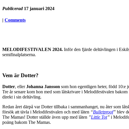
Publicerad
17 januari 2024
|
Comments
MELODIFESTIVALEN 2024.
Inför den fjärde deltävlingen i Eski
semifinalplatserna.
Vem är Dotter?
Dotter
, eller
Johanna Jansson
som hon egentligen heter, född 10:e 
Tre år senare kom hon med som låtskrivare i Melodifestivalen bakom
direkt i sin deltävling.
Redan året därpå var Dotter tillbaka i sammanhanget, nu åter som l
försök att tävla i Melodifestivalen och med låten
“
Bulletproof
”
blev de
The Mamas! Dotter ställde även upp med låten
”
Little Tot
”
i Melodif
poäng bakom The Mamas.