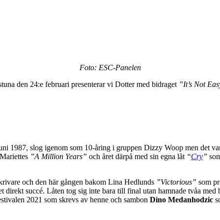
Foto: ESC-Panelen
lstuna den 24:e februari presenterar vi Dotter med bidraget
”It’s Not Ea
juni 1987, slog igenom som 10-åring i gruppen Dizzy Woop men det var 
 Mariettes
”A Million Years”
och året därpå med sin egna låt
“
Cry
”
som 
åtskrivare och den här gången bakom Lina Hedlunds
”Victorious”
som prec
t direkt succé. Låten tog sig inte bara till final utan hamnade tvåa me
estivalen 2021 som skrevs av henne och sambon
Dino Medanhodzic
so