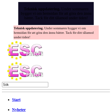
Skip
to
Teknisk uppdatering.
Under sommaren
the
bygger vi om hemsidan för att göra den ännu
content
bättre. Tack för ditt tålamod under tiden!
Teknisk uppdatering.
Under sommaren bygger vi om
hemsidan för att göra den ännu bättre. Tack för ditt tålamod
under tiden!
Start
Nyheter