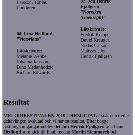
07. Jon Henrik
Larsson, Tobias
Fjällgren
Lundgren
”Norrsken
(Goeksegh)”
Låtskrivare:
04. Lina Hedlund
Fredrik Kempe,
”Victorious”
David Kreuger,
Niklas Carson
Låtskrivare:
Mattsson, Jon
Melanie Wehbe,
Henrik Fjällgren
Johanna Jansson,
Dino Medanhodzic,
Richard Edwards
Resultat
MELODIFESTIVALEN 2019 – RESULTAT.
Då är den tredje
deltävlingen avslutad och vi har ett resultat. Efter bägge
röstningsomgångarna blev det
Jon Henrik Fjällgren
och
Lina
Hedlund
som gick till final, medan
Martin Stenmarck
och