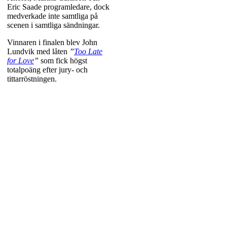
alla resultat tillsammans
Eric Saade programledare, dock
med telefonröstningen.
medverkade inte samtliga på
scenen i samtliga sändningar.
Den tidigare app som
hade använts till
Vinnaren i finalen blev John
hjärtröstning fanns kvar
Lundvik med låten
”
Too Late
for Love
”
som fick högst
med skillnaden att man
totalpoäng efter jury- och
nu skulle ange sin ålder
tittarröstningen.
när man loggade in.
Därefter fick man rösta
som del av den
åldersgrupp man själv
tillhörde i någon av
åldrarna 3-9, 10-15, 16-
29, 30-44, 45-59, 60-74
och 75+ år.
En ytterligare nyhet var
att antalet röstande
länder i finalen (som