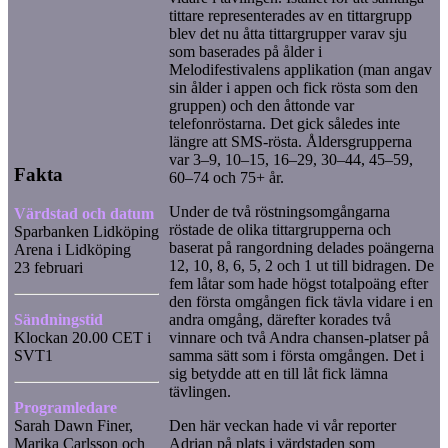
tittare representerades av en tittargrupp
blev det nu åtta tittargrupper varav sju
som baserades på ålder i
Melodifestivalens applikation (man angav
sin ålder i appen och fick rösta som den
gruppen) och den åttonde var
telefonröstarna. Det gick således inte
längre att SMS-rösta. Åldersgrupperna
var 3–9, 10–15, 16–29, 30–44, 45–59,
Fakta
60–74 och 75+ år.
Under de två röstningsomgångarna
Värdstad och datum
röstade de olika tittargrupperna och
Sparbanken Lidköping
baserat på rangordning delades poängerna
Arena i Lidköping
12, 10, 8, 6, 5, 2 och 1 ut till bidragen. De
23 februari
fem låtar som hade högst totalpoäng efter
den första omgången fick tävla vidare i en
Sändningstid
andra omgång, därefter korades två
Klockan 20.00 CET i
vinnare och två Andra chansen-platser på
SVT1
samma sätt som i första omgången. Det i
sig betydde att en till låt fick lämna
tävlingen.
Programledare
Sarah Dawn Finer,
Den här veckan hade vi vår reporter
Marika Carlsson och
Adrian på plats i värdstaden som