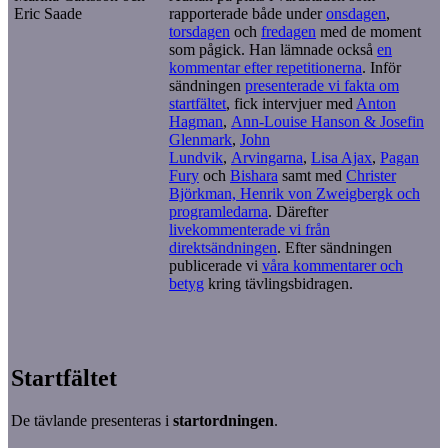
Eric Saade
rapporterade både under
onsdagen
,
torsdagen
och
fredagen
med de moment
som pågick. Han lämnade också
en
kommentar efter repetitionerna
. Inför
sändningen
presenterade vi fakta om
startfältet
, fick intervjuer med
Anton
Hagman
,
Ann-Louise Hanson & Josefin
Glenmark
,
John
Lundvik
,
Arvingarna
,
Lisa Ajax
,
Pagan
Fury
och
Bishara
samt med
Christer
Björkman, Henrik von Zweigbergk och
programledarna
. Därefter
livekommenterade vi från
direktsändningen
. Efter sändningen
publicerade vi
våra kommentarer och
betyg
kring tävlingsbidragen.
Startfältet
De tävlande presenteras i
startordningen
.