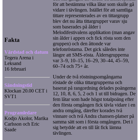
för att bestämma vilka låtar som skulle gå
vidare i tävlingen. Istället för att samtliga
tittare representerades av en tittargrupp
blev det nu åtta tittargrupper varav sju
som baserades på ålder i
Melodifestivalens applikation (man angav
sin ålder i appen och fick rösta som den
Fakta
gruppen) och den åttonde var
telefonröstarna. Det gick således inte
Värdstad och datum
längre att SMS-rösta. Åldersgrupperna
Tegera Arena i
var 3–9, 10–15, 16–29, 30–44, 45–59,
Leksand
60–74 och 75+ år.
16 februari
Under de två röstningsomgångarna
röstade de olika tittargrupperna och
Sändningstid
baserat på rangordning delades poängerna
Klockan 20.00 CET i
12, 10, 8, 6, 5, 2 och 1 ut till bidragen. De
SVT1
fem låtar som hade högst totalpoäng efter
den första omgången fick tävla vidare i en
andra omgång, därefter korades två
Programledare
vinnare och två Andra chansen-platser på
Kodjo Akolor, Marika
samma sätt som i första omgången. Det i
Carlsson och Eric
sig betydde att en till låt fick lämna
Saade
tävlingen.