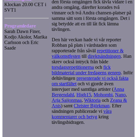
den första omgången fick tävla vidare i en
Klockan 20.00 CET i
andra omgång, därefter korades två
SVT1
vinnare och två Andra chansen-platser på
samma sätt som i första omgången. Det i
sig betydde att en till låt fick lämna
Programledare
tävlingen.
Sarah Dawn Finer,
Kodjo Akolor, Marika
Den här veckan hade vi vår reporter
Carlsson och Eric
Robban på plats i värdstaden som
Saade
rapporterade från såväl
repetitioner &
välkomstfesten
till
direktsändningen
. Han
skrev också intryck från både
torsdagsrepetitionerna
och
fick
bildmaterial under fredagens genrep
. Inför
deltävlingen
presenterade vi också fakta
om startfältet
och vi gjorde även
intervjuer med samtliga artister (
Anna
Bergendahl
,
High15
,
Mohombi
,
Nano
,
Arja Saijonmaa
,
Wiktoria
och
Zeana &
Anis
) samt
Christer Björkman
. Efter
sändningen publicerade vi
våra
kommentarer och betyg
kring
tävlingsbidragen.