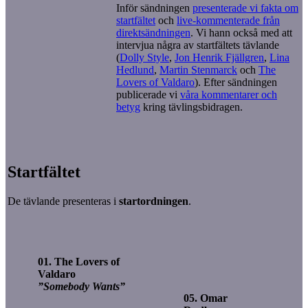
Inför sändningen
presenterade vi fakta om
startfältet
och
live-kommenterade från
direktsändningen
. Vi hann också med att
intervjua några av startfältets tävlande
(
Dolly Style
,
Jon Henrik Fjällgren
,
Lina
Hedlund
,
Martin Stenmarck
och
The
Lovers of Valdaro
). Efter sändningen
publicerade vi
våra kommentarer och
betyg
kring tävlingsbidragen.
Startfältet
De tävlande presenteras i
startordningen
.
01. The Lovers of
Valdaro
”Somebody Wants”
05. Omar