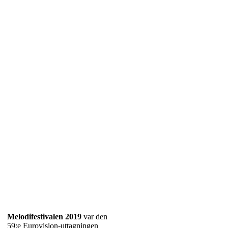
Därefter tillsatte SVT
ytterligare 14 låtar som
kunde komma från såväl
juryns ratade hög som
specialinbjudningar.
Flera nyheter
presenterades
En hel del nyheter
introducerades det här
året. Ett första sådant
dök upp redan i samband
med antagningen under
sensommaren 2018 då
SVT inte längre hade
Melodifestivalen 2019
var den
någon separat antagning
59:e Eurovision-uttagningen