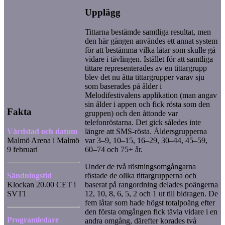
Upplägg
Tittarna bestämde samtliga resultat, men
den här gången användes ett annat system
för att bestämma vilka låtar som skulle gå
vidare i tävlingen. Istället för att samtliga
tittare representerades av en tittargrupp
blev det nu åtta tittargrupper varav sju
som baserades på ålder i
Melodifestivalens applikation (man angav
sin ålder i appen och fick rösta som den
Fakta
gruppen) och den åttonde var
telefonröstarna. Det gick således inte
Värdstad och datum
längre att SMS-rösta. Åldersgrupperna
Malmö Arena i Malmö
var 3–9, 10–15, 16–29, 30–44, 45–59,
9 februari
60–74 och 75+ år.
Under de två röstningsomgångarna
Sändningstid
röstade de olika tittargrupperna och
Klockan 20.00 CET i
baserat på rangordning delades poängerna
SVT1
12, 10, 8, 6, 5, 2 och 1 ut till bidragen. De
fem låtar som hade högst totalpoäng efter
den första omgången fick tävla vidare i en
Programledare
andra omgång, därefter korades två