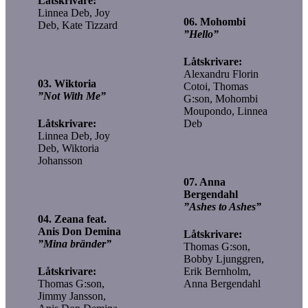
Låtskrivare:
Linnea Deb, Joy
06. Mohombi
Deb, Kate Tizzard
”Hello”
Låtskrivare:
Alexandru Florin
03. Wiktoria
Cotoi, Thomas
”Not With Me”
G:son, Mohombi
Moupondo, Linnea
Låtskrivare:
Deb
Linnea Deb, Joy
Deb, Wiktoria
Johansson
07. Anna
Bergendahl
”Ashes to Ashes”
04. Zeana feat.
Anis Don Demina
Låtskrivare:
”Mina bränder”
Thomas G:son,
Bobby Ljunggren,
Låtskrivare:
Erik Bernholm,
Thomas G:son,
Anna Bergendahl
Jimmy Jansson,