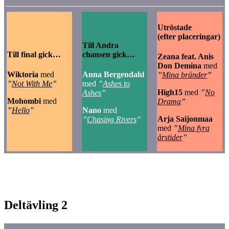
Utröstade
(efter placeringar)
Till Andra
Till final gick…
chansen gick…
Zeana feat. Anis
Don Demina
med
Wiktoria
med
Anna Bergendahl
”
Mina bränder
”
”
Not With Me
”
med
”
Ashes to
High15
med
”
No
Ashes
”
Mohombi
med
Drama
”
”
Hello
”
Nano
med
Arja Saijonmaa
”
Chasing Rivers
”
med
”
Mina fyra
årstider
”
Deltävling 2