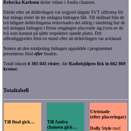
Rebecka Karlsson
tävlar vidare i Andra chansen.
Direkt efter att deltävlingen var avgjord släppte SVT siffrorna för
hur många röster de tre utslagna bidragen fått. Till skillnad från de
två tidigare deltävlingarna redovisades det aldrig i sändning hur de
två utslagna bidragen i första omgången placerade sig (vem av de
två som hamnat på sjätte respektive sjunde plats). Det
offentliggjordes först en stund efter att deltävlingen var avklarad.
Notera att den totalpoäng bidragen uppnådde i programmet
presenteras först
efter
finalen.
Totalt inkom
6 305 045 röster
, där
Radiohjälpen fick in 662 869
kronor
.
Totaltabell
Utröstade
(efter placeringar)
Till final gick…
Till Andra
chansen gick…
Dolly Style
med