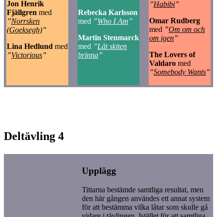
Jon Henrik
”
Habibi
”
Fjällgren
med
Rebecka Karlsson
Omar Rudberg
”
Norrsken
med
”
Who I Am
”
med
”
Om om och
(Goeksegh)
”
Martin Stenmarck
om igen
”
Lina Hedlund
med
med
”
Låt skiten
The Lovers of
”
Victorious
”
brinna
”
Valdaro
med
”
Somebody Wants
”
Deltävling 4
Upplägg
Tittarna bestämde samtliga resultat, men
den här gången användes ett annat system
för att bestämma vilka låtar som skulle gå
vidare i tävlingen. Istället för att samtliga