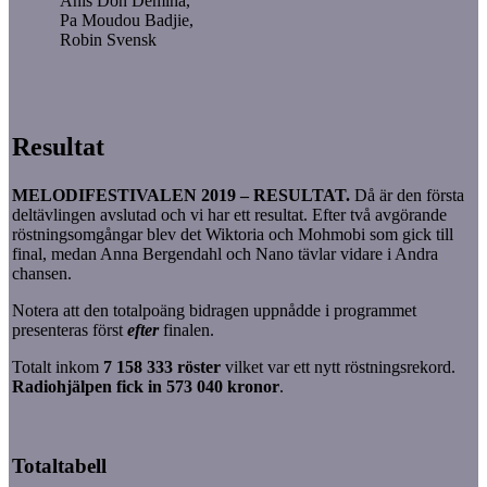
Anis Don Demina,
Pa Moudou Badjie,
Robin Svensk
Resultat
MELODIFESTIVALEN 2019 – RESULTAT.
Då är den första
deltävlingen avslutad och vi har ett resultat. Efter två avgörande
röstningsomgångar blev det Wiktoria och Mohmobi som gick till
final, medan Anna Bergendahl och Nano tävlar vidare i Andra
chansen.
Notera att den totalpoäng bidragen uppnådde i programmet
presenteras först
efter
finalen.
Totalt inkom
7 158 333 röster
vilket var ett nytt röstningsrekord.
Radiohjälpen fick in 573 040 kronor
.
Totaltabell