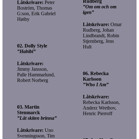
Rudberg
Låtskrivare:
Peter
”Om om och om
Boström, Thomas
igen”
G:son, Erik Gabriel
Høiby
Låtskrivare:
Omar
Rudberg, Johan
Lindbrandt, Robin
Stjernberg, Jens
02. Dolly Style
Hult
”Habibi”
Låtskrivare:
Jimmy Jansson,
06. Rebecka
Palle Hammarlund,
Karlsson
Robert Norberg
”Who I Am”
Låtskrivare:
Rebecka Karlsson,
03. Martin
Anderz Wrethov,
Stenmarck
Henric Pierroff
”Låt skiten brinna”
Låtskrivare:
Uno
Svenningsson, Tim