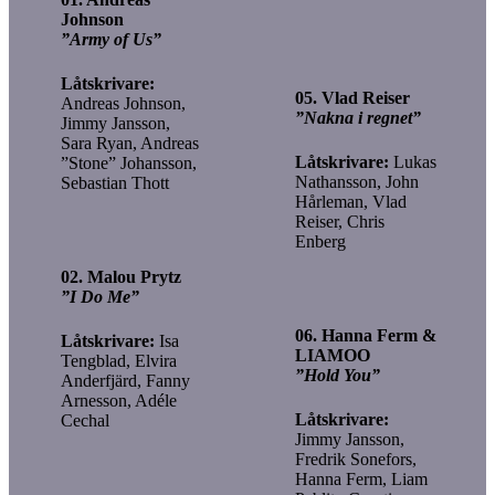
Johnson
”Army of Us”
Låtskrivare:
05. Vlad Reiser
Andreas Johnson,
”Nakna i regnet”
Jimmy Jansson,
Sara Ryan, Andreas
Låtskrivare:
Lukas
”Stone” Johansson,
Nathansson, John
Sebastian Thott
Hårleman, Vlad
Reiser, Chris
Enberg
02. Malou Prytz
”I Do Me”
06. Hanna Ferm &
Låtskrivare:
Isa
LIAMOO
Tengblad, Elvira
”Hold You”
Anderfjärd, Fanny
Arnesson, Adéle
Låtskrivare:
Cechal
Jimmy Jansson,
Fredrik Sonefors,
Hanna Ferm, Liam