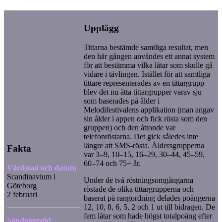
Upplägg
Tittarna bestämde samtliga resultat, men
den här gången användes ett annat system
för att bestämma vilka låtar som skulle gå
vidare i tävlingen. Istället för att samtliga
tittare representerades av en tittargrupp
blev det nu åtta tittargrupper varav sju
som baserades på ålder i
Melodifestivalens applikation (man angav
sin ålder i appen och fick rösta som den
gruppen) och den åttonde var
telefonröstarna. Det gick således inte
längre att SMS-rösta. Åldersgrupperna
Fakta
var 3–9, 10–15, 16–29, 30–44, 45–59,
60–74 och 75+ år.
Värdstad och datum
Scandinavium i
Under de två röstningsomgångarna
Göteborg
röstade de olika tittargrupperna och
2 februari
baserat på rangordning delades poängerna
12, 10, 8, 6, 5, 2 och 1 ut till bidragen. De
fem låtar som hade högst totalpoäng efter
Sändningstid