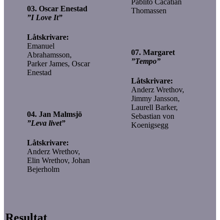
Pablito Cacatian
03. Oscar Enestad
Thomassen
”I Love It”
Låtskrivare:
Emanuel
07. Margaret
Abrahamsson,
”Tempo”
Parker James, Oscar
Enestad
Låtskrivare:
Anderz Wrethov,
Jimmy Jansson,
Laurell Barker,
04. Jan Malmsjö
Sebastian von
”Leva livet”
Koenigsegg
Låtskrivare:
Anderz Wrethov,
Elin Wrethov, Johan
Bejerholm
Resultat