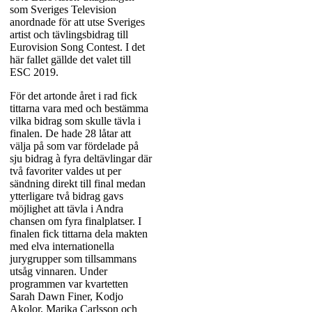
för icke-kommersiella
som Sveriges Television
låtskrivare. Istället skulle
anordnade för att utse Sveriges
artist och tävlingsbidrag till
nu alla som ville skicka
Eurovision Song Contest. I det
in bidrag göra det till
här fallet gällde det valet till
samma antagning, vilket
ESC 2019.
därmed satte punkt för
För det artonde året i rad fick
den så kallade
tittarna vara med och bestämma
Allmänhetens tävling
vilka bidrag som skulle tävla i
finalen. De hade 28 låtar att
som varit aktuell under
välja på som var fördelade på
hela decenniet.
sju bidrag à fyra deltävlingar där
två favoriter valdes ut per
Nästa nyhet gällde
sändning direkt till final medan
ytterligare två bidrag gavs
omröstningarna i varje
möjlighet att tävla i Andra
sändning som tidigare
chansen om fyra finalplatser. I
bara byggt på antalet
finalen fick tittarna dela makten
med elva internationella
röster bidragen fått. Det
jurygrupper som tillsammans
här året införde SVT
utsåg vinnaren. Under
åldersgrupper i Mello-
programmen var kvartetten
Sarah Dawn Finer, Kodjo
appen som fick avgöra
Akolor, Marika Carlsson och