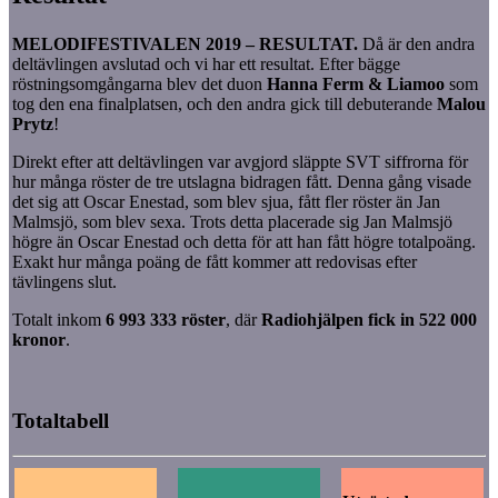
MELODIFESTIVALEN 2019 – RESULTAT.
Då är den andra
deltävlingen avslutad och vi har ett resultat. Efter bägge
röstningsomgångarna blev det duon
Hanna Ferm & Liamoo
som
tog den ena finalplatsen, och den andra gick till debuterande
Malou
Prytz
!
Direkt efter att deltävlingen var avgjord släppte SVT siffrorna för
hur många röster de tre utslagna bidragen fått. Denna gång visade
det sig att Oscar Enestad, som blev sjua, fått fler röster än Jan
Malmsjö, som blev sexa. Trots detta placerade sig Jan Malmsjö
högre än Oscar Enestad och detta för att han fått högre totalpoäng.
Exakt hur många poäng de fått kommer att redovisas efter
tävlingens slut.
Totalt inkom
6 993 333 röster
, där
Radiohjälpen fick in 522 000
kronor
.
Totaltabell