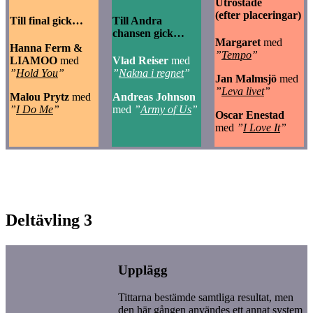
Utröstade
(efter placeringar)
Till final gick…
Till Andra
chansen gick…
Margaret
med
Hanna Ferm &
”
Tempo
”
LIAMOO
med
Vlad Reiser
med
”
Hold You
”
”
Nakna i regnet
”
Jan Malmsjö
med
”
Leva livet
”
Malou Prytz
med
Andreas Johnson
”
I Do Me
”
med
”
Army of Us
”
Oscar Enestad
med
”
I Love It
”
Deltävling 3
Upplägg
Tittarna bestämde samtliga resultat, men
den här gången användes ett annat system