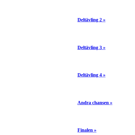
Göteborg, 2 februari
Deltävling 2 »
Malmö, 9 februari
Deltävling 3 »
Leksand, 16 februari
Deltävling 4 »
Lidköping, 23 februari
Andra chansen »
Nyköping, 2 mars
Finalen »