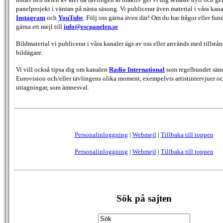
panelprojekt i väntan på nästa säsong. Vi publicerar även material i våra kan
Instagram
och
YouTube
. Följ oss gärna även där! Om du har frågor eller fun
gärna ett mejl till
info@escpanelen.se
Bildmaterial vi publicerar i våra kanaler ägs av oss eller används med tillstån
bildägare.
Vi vill också tipsa dig om kanalen
Radio International
som regelbundet sän
Eurovision och/eller tävlingens olika moment, exempelvis artistintervjuer oc
uttagningar, som ämnesval.
Personalinloggning
|
Webmejl
|
Tillbaka till toppen
Personalinloggning
|
Webmejl
|
Tillbaka till toppen
Sök på sajten