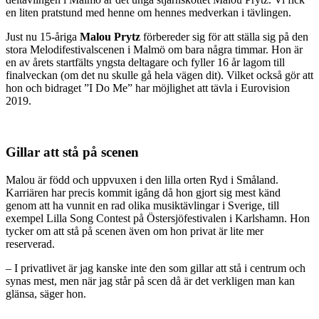
en liten pratstund med henne om hennes medverkan i tävlingen.
Just nu 15-åriga
Malou Prytz
förbereder sig för att ställa sig på den
stora Melodifestivalscenen i Malmö om bara några timmar. Hon är
en av årets startfälts yngsta deltagare och fyller 16 år lagom till
finalveckan (om det nu skulle gå hela vägen dit). Vilket också gör att
hon och bidraget ”I Do Me” har möjlighet att tävla i Eurovision
2019.
Gillar att stå på scenen
Malou är född och uppvuxen i den lilla orten Ryd i Småland.
Karriären har precis kommit igång då hon gjort sig mest känd
genom att ha vunnit en rad olika musiktävlingar i Sverige, till
exempel Lilla Song Contest på Östersjöfestivalen i Karlshamn. Hon
tycker om att stå på scenen även om hon privat är lite mer
reserverad.
– I privatlivet är jag kanske inte den som gillar att stå i centrum och
synas mest, men när jag står på scen då är det verkligen man kan
glänsa, säger hon.