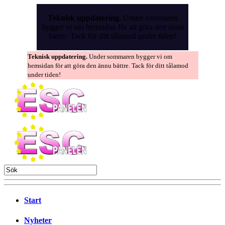
Skip
to
Teknisk uppdatering.
Under sommaren
the
bygger vi om hemsidan för att göra den ännu
content
bättre. Tack för ditt tålamod under tiden!
Teknisk uppdatering.
Under sommaren bygger vi om
hemsidan för att göra den ännu bättre. Tack för ditt tålamod
under tiden!
Start
Nyheter