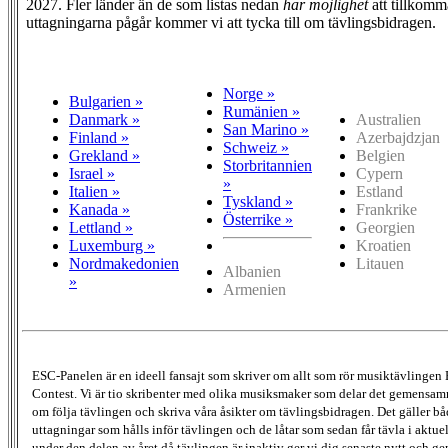
2027. Fler länder än de som listas nedan
har möjlighet
att tillkomm
uttagningarna pågår kommer vi att tycka till om tävlingsbidragen.
Norge »
Bulgarien »
Rumänien »
Danmark »
Australien
San Marino »
Finland »
Azerbajdzjan
Schweiz »
Grekland »
Belgien
Storbritannien
Israel »
Cypern
»
Italien »
Estland
Tyskland »
Kanada »
Frankrike
Österrike »
Lettland »
Georgien
Luxemburg »
Kroatien
Nordmakedonien
Litauen
Albanien
»
Armenien
ESC-Panelen är en ideell fansajt som skriver om allt som rör musiktävlingen
Contest. Vi är tio skribenter med olika musiksmaker som delar det gemensamma
om följa tävlingen och skriva våra åsikter om tävlingsbidragen. Det gäller bå
uttagningar som hålls inför tävlingen och de låtar som sedan får tävla i aktu
under den delen av året då tävlingen är inaktiv ger vi dig senaste nytt och g