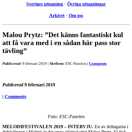
Sveriges uttagning
•
Övriga uttagningar
Arkivet
•
Om oss
Malou Prytz: ”Det känns fantastiskt kul
att få vara med i en sådan här pass stor
tävling”
Publicerad:
9 februari 2019
|
Skribent:
ESC-Panelen
|
Comments
Publicerad
9 februari 2019
|
Comments
Foto: ESC-Panelen
MELODIFESTIVALEN 2019 – INTERVJU.
En av deltagarna i
deltävlingen i Malmö är det unga stjärnskottet Malou Prytz. Vi fick