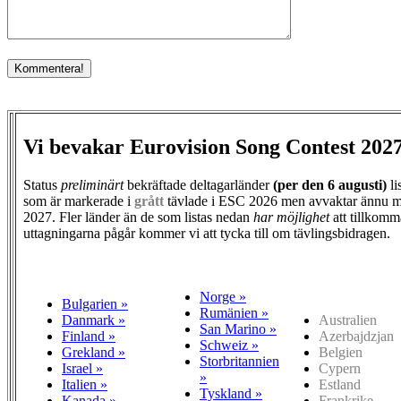
Vi bevakar Eurovision Song Contest 202
Status
preliminärt
bekräftade deltagarländer
(per den
6 augusti)
li
som är markerade i
grått
tävlade i ESC 2026 men avvaktar ännu m
2027. Fler länder än de som listas nedan
har möjlighet
att tillkomm
uttagningarna pågår kommer vi att tycka till om tävlingsbidragen.
Norge »
Bulgarien »
Rumänien »
Danmark »
Australien
San Marino »
Finland »
Azerbajdzjan
Schweiz »
Grekland »
Belgien
Storbritannien
Israel »
Cypern
»
Italien »
Estland
Tyskland »
Kanada »
Frankrike