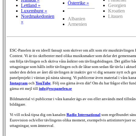
Österrike »
Lettland »
Georgien
Luxemburg »
Kroatien
Nordmakedonien
Litauen
Albanien
»
Armenien
ESC-Panelen är en ideell fansajt som skriver om allt som rör musiktävlingen
Contest. Vi är tio skribenter med olika musiksmaker som delar det gemensamma
om följa tävlingen och skriva våra åsikter om tävlingsbidragen. Det gäller bå
uttagningar som hålls inför tävlingen och de låtar som sedan får tävla i aktu
under den delen av året då tävlingen är inaktiv ger vi dig senaste nytt och g
panelprojekt i väntan på nästa säsong. Vi publicerar även material i våra kan
Instagram
och
YouTube
. Följ oss gärna även där! Om du har frågor eller fun
gärna ett mejl till
info@escpanelen.se
Bildmaterial vi publicerar i våra kanaler ägs av oss eller används med tillstån
bildägare.
Vi vill också tipsa dig om kanalen
Radio International
som regelbundet sän
Eurovision och/eller tävlingens olika moment, exempelvis artistintervjuer oc
uttagningar, som ämnesval.