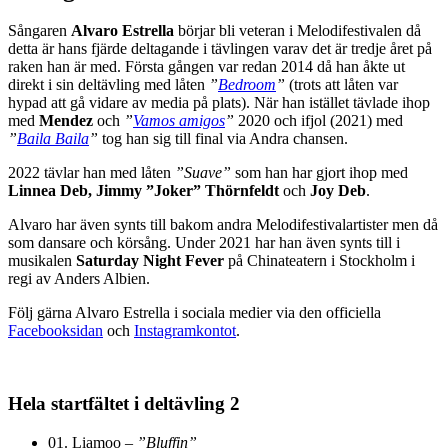
Sångaren
Alvaro Estrella
börjar bli veteran i Melodifestivalen då
detta är hans fjärde deltagande i tävlingen varav det är tredje året på
raken han är med. Första gången var redan 2014 då han åkte ut
direkt i sin deltävling med låten
”
Bedroom
”
(trots att låten var
hypad att gå vidare av media på plats). När han istället tävlade ihop
med
Mendez
och
”
Vamos amigos
”
2020 och ifjol (2021) med
”
Baila Baila
”
tog han sig till final via Andra chansen.
2022 tävlar han med låten
”Suave”
som han har gjort ihop med
Linnea Deb, Jimmy ”Joker” Thörnfeldt
och
Joy Deb
.
Alvaro har även synts till bakom andra Melodifestivalartister men då
som dansare och körsång. Under 2021 har han även synts till i
musikalen
Saturday Night Fever
på Chinateatern i Stockholm i
regi av Anders Albien.
Följ gärna Alvaro Estrella i sociala medier via den officiella
Facebooksidan
och
Instagramkontot
.
Hela startfältet i deltävling 2
01. Liamoo –
”Bluffin”