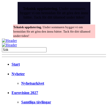
Skip
to
Teknisk uppdatering.
Under sommaren
the
bygger vi om hemsidan för att göra den ännu
content
bättre. Tack för ditt tålamod under tiden!
Teknisk uppdatering.
Under sommaren bygger vi om
hemsidan för att göra den ännu bättre. Tack för ditt tålamod
under tiden!
Start
Nyheter
Nyhetsarkivet
Eurovision 2027
Samtliga tävlingar