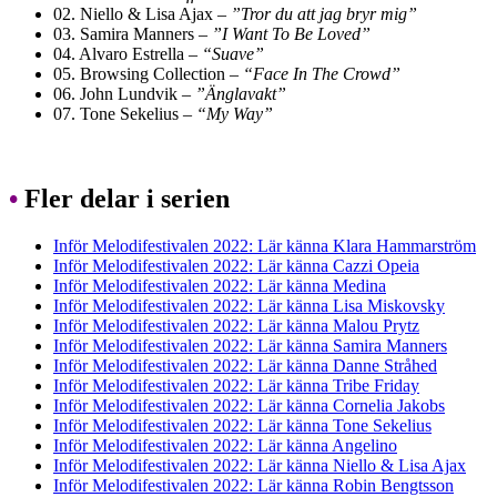
02. Niello & Lisa Ajax –
”Tror du att jag bryr mig”
03. Samira Manners –
”I Want To Be Loved”
04. Alvaro Estrella –
“Suave”
05. Browsing Collection –
“Face In The Crowd”
06. John Lundvik –
”Änglavakt”
07. Tone Sekelius –
“My Way”
•
Fler delar i serien
Inför Melodifestivalen 2022: Lär känna Klara Hammarström
Inför Melodifestivalen 2022: Lär känna Cazzi Opeia
Inför Melodifestivalen 2022: Lär känna Medina
Inför Melodifestivalen 2022: Lär känna Lisa Miskovsky
Inför Melodifestivalen 2022: Lär känna Malou Prytz
Inför Melodifestivalen 2022: Lär känna Samira Manners
Inför Melodifestivalen 2022: Lär känna Danne Stråhed
Inför Melodifestivalen 2022: Lär känna Tribe Friday
Inför Melodifestivalen 2022: Lär känna Cornelia Jakobs
Inför Melodifestivalen 2022: Lär känna Tone Sekelius
Inför Melodifestivalen 2022: Lär känna Angelino
Inför Melodifestivalen 2022: Lär känna Niello & Lisa Ajax
Inför Melodifestivalen 2022: Lär känna Robin Bengtsson