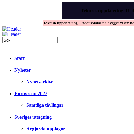
Skip
to
Teknisk uppdatering.
Unde
the
content
Teknisk uppdatering.
Under sommaren bygger vi om hems
Start
Nyheter
Nyhetsarkivet
Eurovision 2027
Samtliga tävlingar
Sveriges uttagning
Avgjorda upplagor