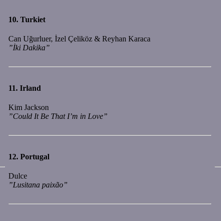
10.
Turkiet
Can Uğurluer, İzel Çeliköz & Reyhan Karaca
”İki Dakika”
11.
Irland
Kim Jackson
”Could It Be That I’m in Love”
12.
Portugal
Dulce
”Lusitana paixão”