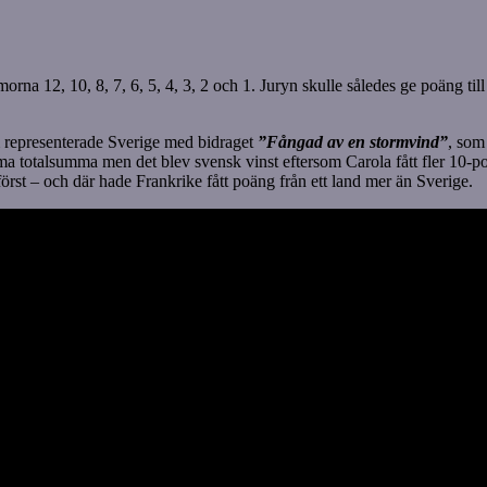
na 12, 10, 8, 7, 6, 5, 4, 3, 2 och 1. Juryn skulle således ge poäng till t
 representerade Sverige med bidraget
”Fångad av en stormvind”
, som
a totalsumma men det blev svensk vinst eftersom Carola fått fler 10-po
rst – och där hade Frankrike fått poäng från ett land mer än Sverige.