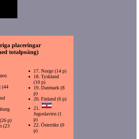
riga placeringar
med totalpoäng)
17.
Norge (14 p)
nien
18.
Tyskland
(10 p)
t (44
19.
Danmark (8
p)
and
20.
Finland (6 p)
21.
burg
Jugoslavien (1
p)
 (26 p)
22.
Österrike (0
n (23
p)