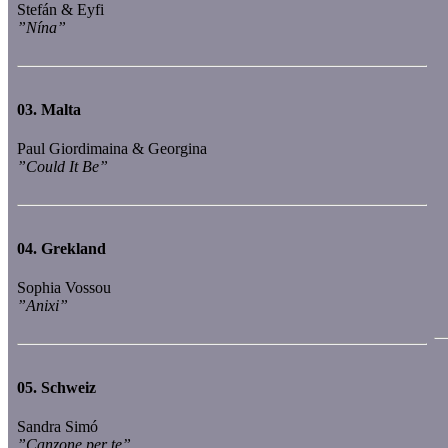
Stefán & Eyfi
”Nína”
03.
Malta
Paul Giordimaina & Georgina
”Could It Be”
04.
Grekland
Sophia Vossou
”Anixi”
05.
Schweiz
Sandra Simó
”Canzone per te”