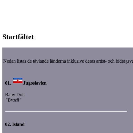
Startfältet
Nedan listas de tävlande länderna inklusive deras artist- och bidrags
01.
Jugoslavien
Baby Doll
”Brazil”
02.
Island