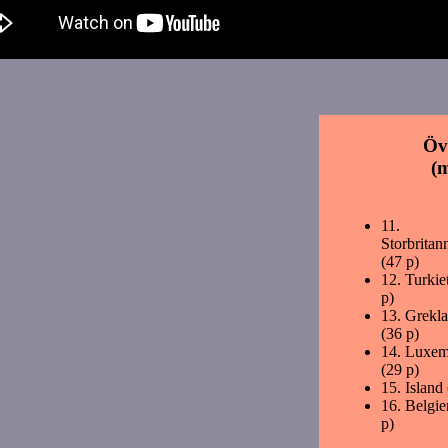
Öv
(
11.
Storbritan
(47 p)
12.
Turkie
p)
13.
Grekl
(36 p)
14.
Luxem
(29 p)
15.
Island
16.
Belgie
p)