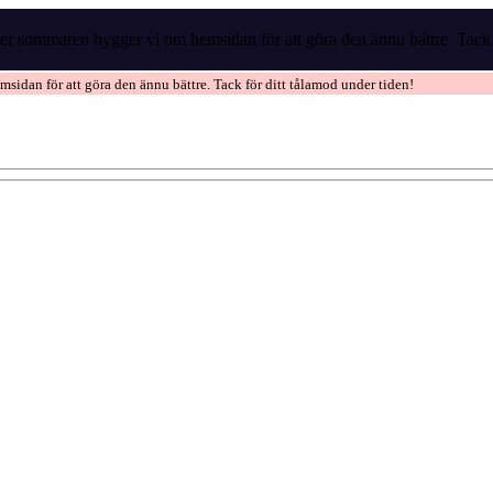
r sommaren bygger vi om hemsidan för att göra den ännu bättre. Tack f
idan för att göra den ännu bättre. Tack för ditt tålamod under tiden!