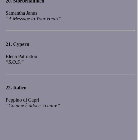
20.
Storbritannien
Samantha Janus
”A Message to Your Heart”
21.
Cypern
Elena Patroklou
”S.O.S.”
22.
Italien
Peppino di Capri
”Comme è ddoce ’o mare”