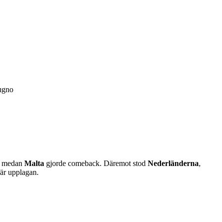
tugno
e medan
Malta
gjorde comeback. Däremot stod
Nederländerna
,
här upplagan.