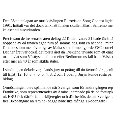
Den 36:e upplagan av musiktävlingen Eurovision Song Contest ägde r
1991. Initialt var det dock tänkt att finalen skulle hållas i Sanremo m
kalaset till huvudstaden.
Precis som de tre senaste åren deltog 22 länder, varav 21 hade tävlat
hoppade av då finalen ägde rum på samma dag som en nationell minnesd
lämnades tom men övertogs av Malta som därmed gjorde ESC-comebac
Det här året var också det första året då Tyskland tävlade som ett enat
man tävlat som Västtyskland men efter Berlinmurens fall hade Väst- oc
efter mer än 40 år som skilda stater.
I sändningen delade varje lands jury ut poäng till tio favoritbidrag en
till lägst) 12, 10, 8, 7, 6, 5, 4, 3, 2 och 1 poäng. Juryn kunde rösta på 
bidrag.
Omröstningen blev spännande när Sverige, som för andra gången rep
Frankrike, som representerades av Amina, hamnade på delad förstaplat
ut. EBU fick därför ta till skiljeregler och där beslöts det att Sverige
fler 10-poängare än Amina (bägge hade lika många 12-poängare).