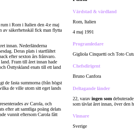
Värdstad & värdland
Rom, Italien
um i Rom i Italien den 4:e maj
en av säkerhetsskäl fick man flytta
4 maj 1991
Programledare
 året innan. Nederländerna
ag. Deras plats i startfältet
Gigliola Cinquetti och Toto Cu
k efter sexton års frånvaro.
 land. Fram till året innan hade
Chefsdirigent
h Östtyskland enats till ett land
Bruno Canfora
ligt de fasta summorna (från högst
vilka de ville utom sitt eget lands
Deltagande länder
22, varav
ingen som
debuterad
resenterades av Carola, och
som tävlat året innan, över den 
s efter att samtliga poäng delats
 hade vunnit eftersom Carola fått
Vinnare
Sverige