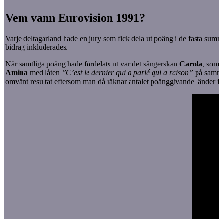
Vem vann Eurovision 1991?
Varje deltagarland hade en jury som fick dela ut poäng i de fasta summor
bidrag inkluderades.
När samtliga poäng hade fördelats ut var det sångerskan
Carola
, som
Amina
med låten
”C’est le dernier qui a parlé qui a raison”
på samm
omvänt resultat eftersom man då räknar antalet poänggivande länder fö