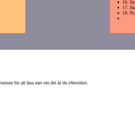
16.
Sp
17.
Ju
18.
No
nium för att läsa mer om det år du eftersöker.