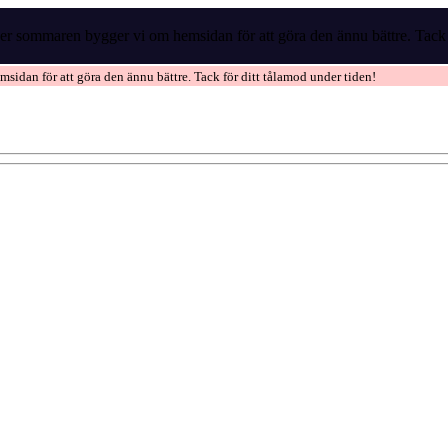
r sommaren bygger vi om hemsidan för att göra den ännu bättre. Tack f
idan för att göra den ännu bättre. Tack för ditt tålamod under tiden!