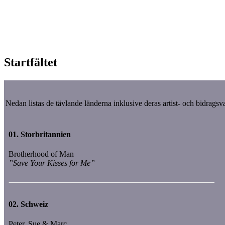
Startfältet
Nedan listas de tävlande länderna inklusive deras artist- och bidrags
01.
Storbritannien
Brotherhood of Man
”Save Your Kisses for Me”
02.
Schweiz
Peter, Sue & Marc