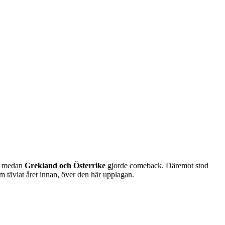
e medan
Grekland och Österrike
gjorde comeback. Däremot stod
om tävlat året innan, över den här upplagan.