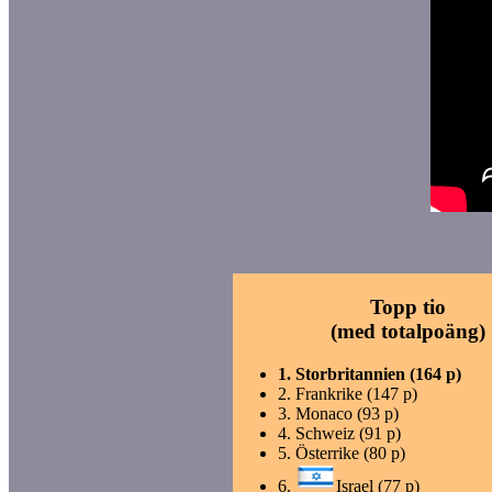
Topp tio
(med totalpoäng)
1.
Storbritannien (164 p)
2.
Frankrike (147 p)
3.
Monaco (93 p)
4.
Schweiz (91 p)
5.
Österrike (80 p)
6.
Israel (77 p)