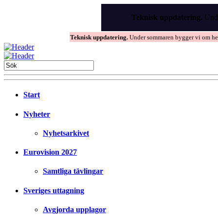
Skip
to
Teknisk uppdatering.
Unde
the
content
Teknisk uppdatering.
Under sommaren bygger vi om hems
Start
Nyheter
Nyhetsarkivet
Eurovision 2027
Samtliga tävlingar
Sveriges uttagning
Avgjorda upplagor