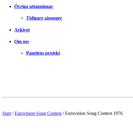
Övriga uttagningar
Tidigare säsonger
Arkivet
Om oss
Panelens projekt
Start
/
Eurovision Song Contest
/
Eurovision Song Contest 1976