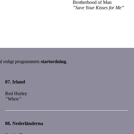
Brotherhood of Man
”Save Your Kisses for Me”
val enligt programmets
startordning
.
07.
Irland
Red Hurley
”When”
08.
Nederländerna