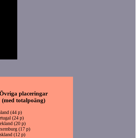
Övriga placeringar
(med totalpoäng)
land (44 p)
rtugal (24 p)
ekland (20 p)
xemburg (17 p)
skland (12 p)