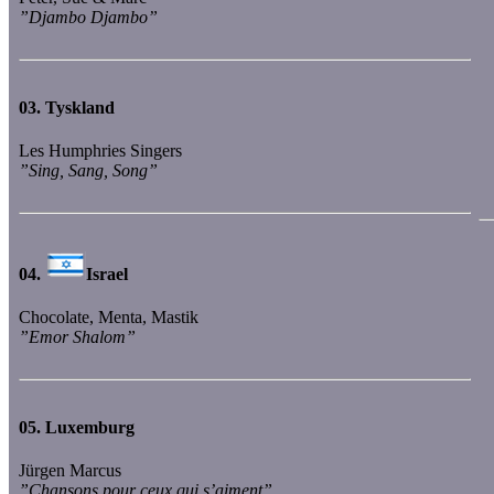
”Djambo Djambo”
03.
Tyskland
Les Humphries Singers
”Sing, Sang, Song”
04.
Israel
Chocolate, Menta, Mastik
”Emor Shalom”
05.
Luxemburg
Jürgen Marcus
”Chansons pour ceux qui s’aiment”