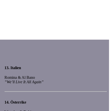
13.
Italien
Romina & Al Bano
”We’ll Live It All Again”
14.
Österrike