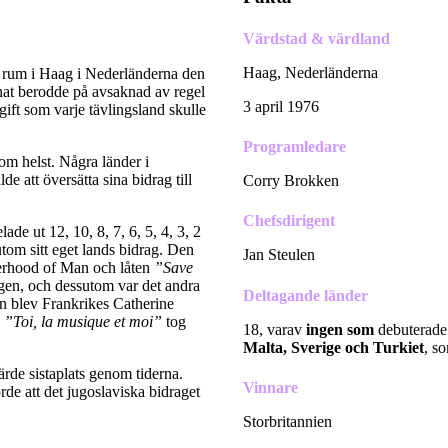
Värdstad & värdland
Haag, Nederländerna
 rum i Haag i Nederländerna den
nnat berodde på avsaknad av regel
3 april 1976
ift som varje tävlingsland skulle
Programledare
som helst. Några länder i
e att översätta sina bidrag till
Corry Brokken
Chefsdirigent
de ut 12, 10, 8, 7, 6, 5, 4, 3, 2
utom sitt eget lands bidrag. Den
Jan Steulen
herhood of Man och låten
”Save
ngen, och dessutom var det andra
Deltagande länder
en blev Frankrikes Catherine
”Toi, la musique et moi”
tog
18, varav
ingen som
debuterad
Malta, Sverige och Turkiet
, s
järde sistaplats genom tiderna.
Vinnare
rde att det jugoslaviska bidraget
Storbritannien