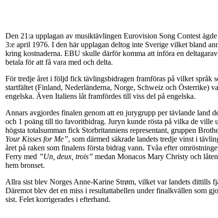
Den 21:a upplagan av musiktävlingen Eurovision Song Contest ägde
3:e april 1976. I den här upplagan deltog inte Sverige vilket bland a
kring kostnaderna. EBU skulle därför komma att införa en deltagaravg
betala för att få vara med och delta.
För tredje året i följd fick tävlingsbidragen framföras på vilket språk 
startfältet (Finland, Nederländerna, Norge, Schweiz och Österrike) vald
engelska. Även Italiens låt framfördes till viss del på engelska.
Annars avgjordes finalen genom att en jurygrupp per tävlande land dela
och 1 poäng till tio favoritbidrag. Juryn kunde rösta på vilka de ville 
högsta totalsumman fick Storbritanniens representant, gruppen Brot
Your Kisses for Me”
, som därmed säkrade landets tredje vinst i tävli
året på raken som finalens första bidrag vann. Tvåa efter omröstning
Ferry med
”Un, deux, trois”
medan Monacos Mary Christy och låten
hem bronset.
Allra sist blev Norges Anne-Karine Strøm, vilket var landets dittills f
Däremot blev det en miss i resultattabellen under finalkvällen som gjo
sist. Felet korrigerades i efterhand.