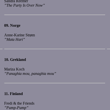
Sandra Reemer
”The Party Is Over Now”
09.
Norge
Anne-Karine Strøm
”Mata Hari”
10.
Grekland
Mariza Koch
”Panaghia mou, panaghia mou”
11.
Finland
Fredi & the Friends
”Pump-Pump”