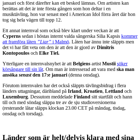
januari och först därefter kan ett besked lämnas. Om artisten kan
berättas att det är inte första gången som hon deltar i en
musiktävling, hon var senast med i American Idol förra året där hon
tog sig hela vägen till topp 12.
Ett annat internval som också blev klart under veckan är att
Cyperns
sedan i höstas internt valda sångerska Silia Kapsis
kommer
att framföra låten
”Liar”
i Malmö
. Låten har ännu inte släppts men
det vi har fått veta om den är att den är gjord av
Dimitris
Kontopoulos
och
Elke Tiel.
Ytterligare en internvalsnyhet är att
Belgiens
artist
Mustii
söker
körsångare till sin låt
. Om man är intresserad att vara med
ska man
ansöka
senast
den 17:e januari
(denna onsdag).
Förutom internvalen har det också släppts tävlingsbidrag i flera
länders uttagningar, däribland på
Irland
,
Kroatien
,
Lettland
och
Luxemburg
. Dessutom meddelade
Finland
sitt startfält och hann
till och med söndag släppa tre av de sju studioversionerna
(resterande låtar släpps klockan 23.00 CET på måndag, tisdag,
onsdag och torsdag).
Länder som är helt/delvis klara med sina