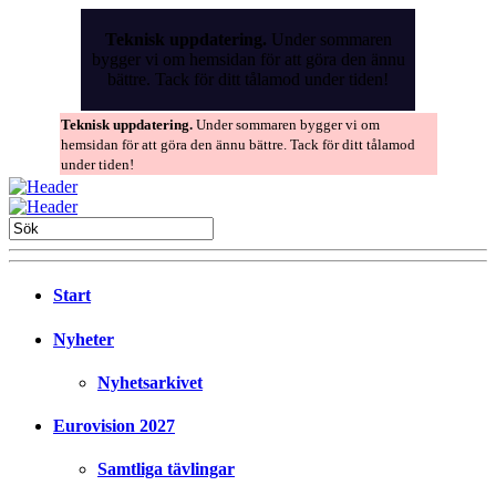
Skip
to
Teknisk uppdatering.
Under sommaren
the
bygger vi om hemsidan för att göra den ännu
content
bättre. Tack för ditt tålamod under tiden!
Teknisk uppdatering.
Under sommaren bygger vi om
hemsidan för att göra den ännu bättre. Tack för ditt tålamod
under tiden!
Start
Nyheter
Nyhetsarkivet
Eurovision 2027
Samtliga tävlingar