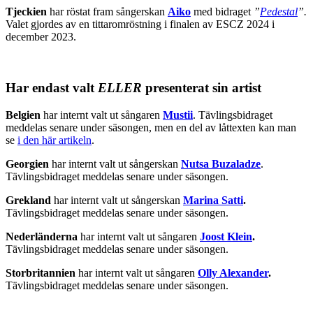
Tjeckien
har röstat fram sångerskan
Aiko
med bidraget
”
Pedestal
”.
Valet gjordes av en tittaromröstning i finalen av ESCZ 2024 i
december 2023.
Har endast valt
ELLER
presenterat sin artist
Belgien
har internt valt ut sångaren
Mustii
. Tävlingsbidraget
meddelas senare under säsongen, men en del av låttexten kan man
se
i den här artikeln
.
Georgien
har internt valt ut sångerskan
Nutsa Buzaladze
.
Tävlingsbidraget meddelas senare under säsongen.
Grekland
har internt valt ut sångerskan
Marina Satti
.
Tävlingsbidraget meddelas senare under säsongen.
Nederländerna
har internt valt ut sångaren
Joost Klein
.
Tävlingsbidraget meddelas senare under säsongen.
Storbritannien
har internt valt ut sångaren
Olly Alexander
.
Tävlingsbidraget meddelas senare under säsongen.