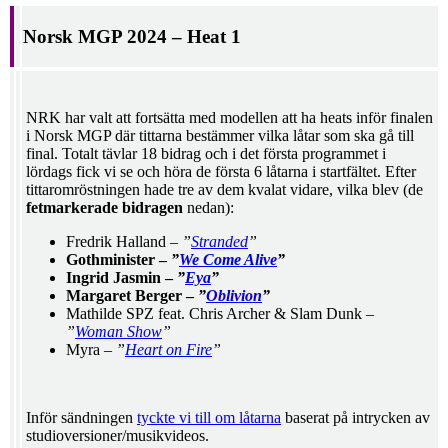
Norsk MGP 2024 – Heat 1
NRK har valt att fortsätta med modellen att ha heats inför finalen
i Norsk MGP där tittarna bestämmer vilka låtar som ska gå till
final. Totalt tävlar 18 bidrag och i det första programmet i
lördags fick vi se och höra de första 6 låtarna i startfältet. Efter
tittaromröstningen hade tre av dem kvalat vidare, vilka blev (de
fetmarkerade bidragen
nedan):
Fredrik Halland –
”
Stranded
”
Gothminister –
”
We Come Alive
”
Ingrid Jasmin –
”
Eya
”
Margaret Berger –
”
Oblivion
”
Mathilde SPZ feat. Chris Archer & Slam Dunk –
”
Woman Show
”
Myra –
”
Heart on Fire
”
Inför sändningen
tyckte vi till om låtarna
baserat på intrycken av
studioversioner/musikvideos.