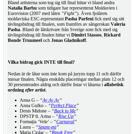
Bland artisterna som tog sig till final hittar vi bland andra
Natalia Barbu
som tidigare har representerat Moldavien i
Eurovision (2007 med låten
”Fight”
). Även fjolårets
moldaviska ESC-representant
Pasha Parfeni
fick med sig sitt
tävlingsbidrag till finalen, som framförs av sångerskan
Valeria
Pasha
. Bland de låtskrivare från Sverige som fick med sig
tävlingsbidrag till finalen hittar vi
Dimitri Stassos
,
Rickard
Bonde Truumeel
och
Jonas Gladnikoff
.
Vilka bidrag gick INTE till final?
Nedan är de låtar som inte kom på juryns topp 11 och därför
missar finalen. Några enskilda placeringar mellan plats 12 och
30 presenterades aldrig och därför listar vi låtarna i
alfabetisk
ordning
efter
artist
.
Anna G –
“
Ay Ay Ay
”
Anna Gulko –
“
Perfect Place
”
Denis Midone –
“
Back to Me
”
DPSTP ft. Arina –
“
Rise Up
”
Formația ‘Vele’ –
“
Carnaval
”
Laura –
“
Spune-mi
”
Maria Ciolac –
“
Break Free
”