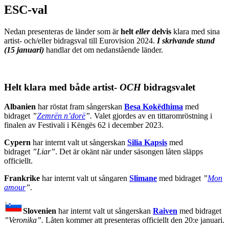
ESC-val
Nedan presenteras de länder som är
helt
eller
delvis
klara med sina
artist- och/eller bidragsval till Eurovision 2024.
I skrivande stund
(15 januari)
handlar det om nedanstående länder.
Helt klara med både artist-
OCH
bidragsvalet
Albanien
har röstat fram sångerskan
Besa Kokëdhima
med
bidraget
”
Zemrën n’dorë
”.
Valet gjordes av en tittaromröstning i
finalen av Festivali i Këngës 62 i december 2023.
Cypern
har internt valt ut sångerskan
Silia
Kapsis
med
bidraget
”Liar”
. Det är okänt när under säsongen låten släpps
officiellt.
Frankrike
har internt valt ut sångaren
Slimane
med bidraget
”
Mon
amour
”.
Slovenien
har internt valt ut sångerskan
Raiven
med bidraget
”Veronika”.
Låten kommer att presenteras officiellt den 20:e januari.