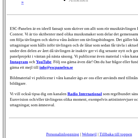
»
ESC-Panelen är en ideell fansajt som skriver om allt som rör musiktävlingen
Contest. Vi är tio skribenter med olika musiksmaker som delar det gemensamma
om följa tävlingen och skriva våra åsikter om tävlingsbidragen. Det gäller bå
uttagningar som hålls inför tävlingen och de låtar som sedan får tävla i aktu
under den delen av året då tävlingen är inaktiv ger vi dig senaste nytt och g
panelprojekt i väntan på nästa säsong. Vi publicerar även material i våra kan
Instagram
och
YouTube
. Följ oss gärna även där! Om du har frågor eller fun
gärna ett mejl till
info@escpanelen.se
Bildmaterial vi publicerar i våra kanaler ägs av oss eller används med tillstån
bildägare.
Vi vill också tipsa dig om kanalen
Radio International
som regelbundet sän
Eurovision och/eller tävlingens olika moment, exempelvis artistintervjuer oc
uttagningar, som ämnesval.
Personalinloggning
|
Webmejl
|
Tillbaka till toppen