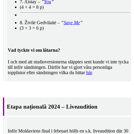
7. Aistay –
”
You
”
(4 + 4 = 8 p)
8. Živilė Gedvilaitė –
”
Save Me
”
(3 + 3 = 6 p)
Vad tyckte vi om låtarna?
I och med att studioversionerna släpptes sent kunde vi inte tycka
till inför sändningen. Därför har vi gjort våra personliga
topplistor efter sändningen vilka du hittar
här
.
Etapa națională 2024 – Liveaudition
Inför Moldaviens final i februari hölls en s.k. liveaudition där 30