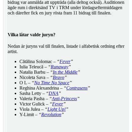
bidrag var anmälda att uppträda (alla deltog också). Auditionen
ägde rum i direktsänd TV i TRM under lördagseftermiddagen
och därefter fick en jury rösta fram 11 bidrag till finalen.
Vilka låtar valde juryn?
Nedan är juryns val till finalen, listade i alfabetisk ordning efter
artist.
Cătălina Solomac –
“
Fever
”
Iulia Teleucă –
“
Runaway
”
Natalia Barbu –
“
In the Middle
”
Nicoleta Sava –
“
Bravo
”
O L –
“
No Time No Space
”
Reghina Alexandrina –
“
Contrasens
”
Sasha Letty –
“
DNA
”
Valeria Pasha –
“
Anti-Princess
”
Victor Gulick –
“
Fever
”
Viola Julea –
“
Light Up!
”
Y-Limit –
“
Revolution
”