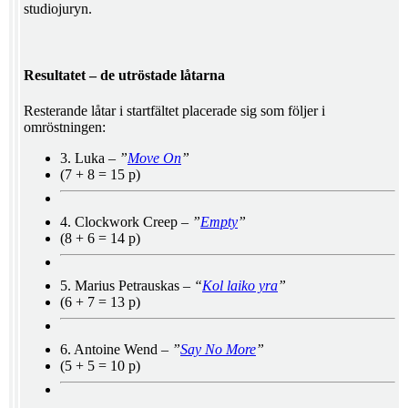
studiojuryn.
Resultatet – de utröstade låtarna
Resterande låtar i startfältet placerade sig som följer i
omröstningen:
3. Luka –
”
Move On
”
(7 + 8 = 15 p)
4. Clockwork Creep –
”
Empty
”
(8 + 6 = 14 p)
5. Marius Petrauskas –
“
Kol laiko yra
”
(6 + 7 = 13 p)
6. Antoine Wend –
”
Say No More
”
(5 + 5 = 10 p)