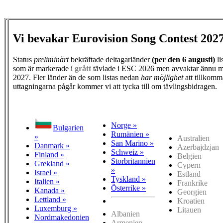
Vi bevakar Eurovision Song Contest 202
Status
preliminärt
bekräftade deltagarländer
(per den
6 augusti)
li
som är markerade i
grått
tävlade i ESC 2026 men avvaktar ännu m
2027. Fler länder än de som listas nedan
har möjlighet
att tillkomm
uttagningarna pågår kommer vi att tycka till om tävlingsbidragen.
Norge »
Bulgarien
Rumänien »
»
Australien
San Marino »
Danmark »
Azerbajdzjan
Schweiz »
Finland »
Belgien
Storbritannien
Grekland »
Cypern
»
Israel »
Estland
Tyskland »
Italien »
Frankrike
Österrike »
Kanada »
Georgien
Lettland »
Kroatien
Luxemburg »
Litauen
Albanien
Nordmakedonien
Armenien