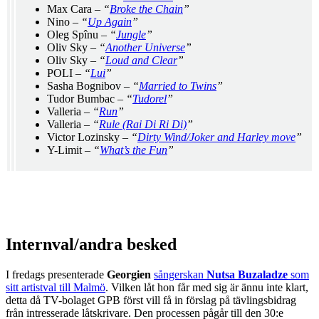
Max Cara –
“
Broke the Chain
”
Nino –
“
Up Again
”
Oleg Spînu –
“
Jungle
”
Oliv Sky –
“
Another Universe
”
Oliv Sky –
“
Loud and Clear
”
POLI –
“
Lui
”
Sasha Bognibov –
“
Married to Twins
”
Tudor Bumbac –
“
Tudorel
”
Valleria –
“
Run
”
Valleria –
“
Rule (Rai Di Ri Di)
”
Victor Lozinsky –
“
Dirty Wind/Joker and Harley move
”
Y-Limit –
“
What’s the Fun
”
Internval/andra besked
I fredags presenterade
Georgien
sångerskan
Nutsa Buzaladze
som
sitt artistval till Malmö
. Vilken låt hon får med sig är ännu inte klart,
detta då TV-bolaget GPB först vill få in förslag på tävlingsbidrag
från intresserade låtskrivare. Den processen pågår till den 30:e