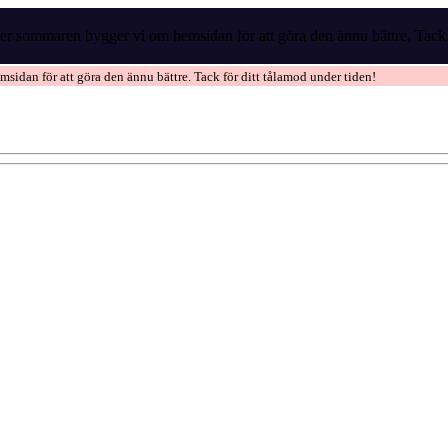
r sommaren bygger vi om hemsidan för att göra den ännu bättre. Tack f
idan för att göra den ännu bättre. Tack för ditt tålamod under tiden!