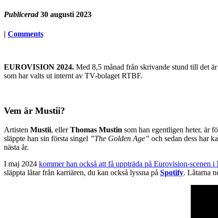
Publicerad
30 augusti 2023
|
Comments
EUROVISION 2024.
Med 8,5 månad från skrivande stund till det är
som har valts ut internt av TV-bolaget RTBF.
Vem är
Mustii?
Artisten
Mustii
, eller
Thomas
Mustin
som han egentligen heter, är fö
släppte han sin första singel
”The Golden Age”
och sedan dess har kar
nästa år.
I maj 2024
kommer han också att få uppträda på Eurovision-scenen 
släppta låtar från karriären, du kan också lyssna på
Spotify
. Låtarna n