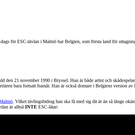
 dags för ESC-tävlan i Malmö har Belgien, som första land för uttagning
dd den 21 november 1990 i Bryssel. Han är både artist och skådespelare
riären bara fortsatt framåt. Han är också domare i Belgiens version av
i Malmö
. Vilket tävlingsbidrag han ska få med sig dit är än så länge okänt
edan är alltså
INTE
ESC-låtar: