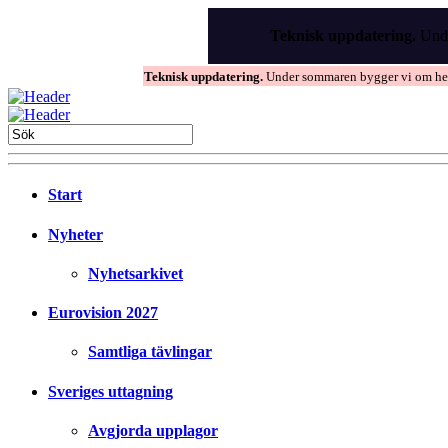
Skip
to
Teknisk uppdatering.
Unde
the
content
Teknisk uppdatering.
Under sommaren bygger vi om hems
Start
Nyheter
Nyhetsarkivet
Eurovision 2027
Samtliga tävlingar
Sveriges uttagning
Avgjorda upplagor