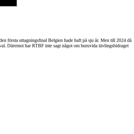
en första uttagningsfinal Belgien hade haft på sju år. Men till 2024 då
rtistval. Däremot har RTBF inte sagt något om huruvida tävlingsbidraget