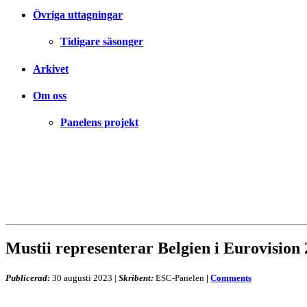
Övriga uttagningar
Tidigare säsonger
Arkivet
Om oss
Panelens projekt
Mustii representerar Belgien i Eurovision
Publicerad:
30 augusti 2023
|
Skribent:
ESC-Panelen
|
Comments