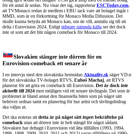
för ett antal år sedan. Nu visar det sig, rapporterar
ESCToday.com
,
att TVMonaco redan är medlem i EBU tack vare att bolaget ingår i
MMD, som är en förkortning för Monaco Media Difussion. Det
skulle kunna betyda att Monaco kan, om de vill, anmäla sig till att
delta i Eurovision 2024. Enligt
tidigare nämnda källa
ser det dock
inte ut som att det blir någon comeback för Monaco till 2024.
Slovakien stänger inte dörren för en
Eurovision-comeback ett senare år
I en intervju med den slovakiska hemsidan
Aktuality.sk
säger VD:n
för det slovakiska TV-bolaget RTVS,
Ľuboš Machaj
, att RTVS
planerar för att göra en comeback till Eurovision.
Det är dock
inte
aktuellt till 2024
men möjligen vid ett senare tävlingsår. Det som är
problemet är bland annat den finansiella biten som på något sätt
behöver ordnas samt en planering för hur artist och tävlingsbidrag
ska väljas ut.
Det ska noteras att
detta är på något sätt
ingen
bekräftelse på
comeback
utan att dörren inte är helt stängd för något sådant.
Slovakien har deltagit i Eurovision vid åtta tillfällen (1993, 1994,
1996, 1998, 2009, 2010, 2011 och 2012) varav tillfällena på 1990-