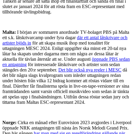
Tanken är senare att sätta ihop ett finalstartfält och sända en final i
slutet av januari 2024 för att rösta fram en ESC-representant med
tillhörande tävlingsbidrag.
Malta:
I början av sommaren anordnade TV-bolaget PBS på Malta
ett s.k. låtskrivarcamp under fyra dagar
där ett antal låtskrivare och
artister bjöds in
för att skapa musik ihop med tonalitet för
uttagningen MESC 2024. Enligt uppgifter ska minst ett 20-tal nya
låtar ha skapats under dagarna men om några av dessa låtar är
aktuella för tävlan återstår att se. Under augusti
öppnade PBS sedan
en antagning
för intresserade låtskrivare och artister som sedan
stängdes den 20:e september.
Det blir också nya regler i MESC
då
det blir några slags kvalprogram som inleder uttagningen redan
under hösten från vilka 12 bidrag kommer att röstas vidare till en
final. Därefter får finalisterna spela in live-on-tape-versioner av sina
framträdanden samt varsin officiell musikvideo som sedan är tänkta
att spelas upp i finalsändningen. Utifrån dessa röstar sedan jury och
tittarna fram Maltas ESC-representant 2024.
Norge:
Cirka en månad efter Eurovision 2023 avgjordes i Liverpool
öppnade NRK antagningen till nästa års Norsk Melodi Grand Prix.
Den här gången
har man med sig en regelförändring gällande när