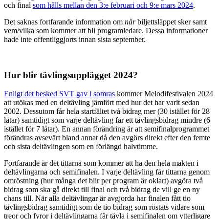
och final
som hålls mellan den 3:e februari och 9:e mars 2024
.
Det saknas fortfarande information om
när
biljettsläppet sker samt
vem/vilka som kommer att bli programledare. Dessa informationer
hade inte offentliggjorts innan sista september.
Hur blir tävlingsupplägget 2024?
Enligt det besked SVT gav i somras
kommer Melodifestivalen 2024
att utökas med en deltävling jämfört med hur det har varit sedan
2002. Dessutom får hela startfältet två bidrag mer (30 istället för 28
låtar) samtidigt som varje deltävling får ett tävlingsbidrag mindre (6
istället för 7 låtar). En annan förändring är att semifinalprogrammet
förändras avsevärt bland annat då den avgörs direkt efter den femte
och sista deltävlingen som en förlängd halvtimme.
Fortfarande är det tittarna som kommer att ha den hela makten i
deltävlingarna och semifinalen. I varje deltävling får tittarna genom
omröstning (hur många det blir per program är oklart) avgöra två
bidrag som ska gå direkt till final och två bidrag de vill ge en ny
chans till. När alla deltävlingar är avgjorda har finalen fått tio
tävlingsbidrag samtidigt som de tio bidrag som röstats vidare som
treor och fyror i deltävlingarna får tävla i semifinalen om ytterligare