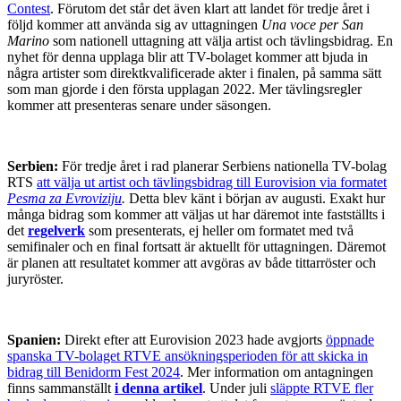
Contest
. Förutom det står det även klart att landet för tredje året i
följd kommer att använda sig av uttagningen
Una voce per San
Marino
som nationell uttagning att välja artist och tävlingsbidrag. En
nyhet för denna upplaga blir att TV-bolaget kommer att bjuda in
några artister som direktkvalificerade akter i finalen, på samma sätt
som man gjorde i den första upplagan 2022. Mer tävlingsregler
kommer att presenteras senare under säsongen.
Serbien:
För tredje året i rad planerar Serbiens nationella TV-bolag
RTS
att välja ut artist och tävlingsbidrag till Eurovision via formatet
Pesma za Evroviziju
.
Detta blev känt i början av augusti. Exakt hur
många bidrag som kommer att väljas ut har däremot inte fastställts i
det
regelverk
som presenterats, ej heller om formatet med två
semifinaler och en final fortsatt är aktuellt för uttagningen. Däremot
är planen att resultatet kommer att avgöras av både tittarröster och
juryröster.
Spanien:
Direkt efter att Eurovision 2023 hade avgjorts
öppnade
spanska TV-bolaget RTVE ansökningsperioden för att skicka in
bidrag till Benidorm Fest 2024
. Mer information om antagningen
finns sammanställt
i denna artikel
. Under juli
släppte RTVE fler