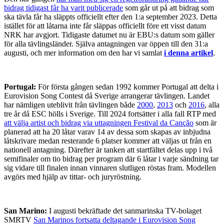
bidrag tidigast får ha varit publicerade
som går ut på att bidrag som
ska tävla får ha släppts officiellt efter den 1:a september 2023. Detta
istället för att låtarna inte får släppas officiellt före ett visst datum
NRK har avgjort. Tidigaste datumet nu är EBU:s datum som gäller
för alla tävlingsländer. Själva antagningen var öppen till den 31:a
augusti, och mer information om den har vi samlat
i denna artikel
.
Portugal:
För första gången sedan 1992 kommer Portugal att delta i
Eurovision Song Contest då Sverige arrangerar tävlingen. Landet
har nämligen uteblivit från tävlingen både
2000
,
2013
och
2016
, alla
tre år då ESC hölls i Sverige. Till 2024 fortsätter i alla fall RTP med
att välja artist och bidrag via uttagningen Festival da Canção
som är
planerad att ha 20 låtar varav 14 av dessa som skapas av inbjudna
låtskrivare medan resterande 6 platser kommer att väljas ut från en
nationell antagning. Därefter är tanken att startfältet delas upp i två
semifinaler om tio bidrag per program där 6 låtar i varje sändning tar
sig vidare till finalen innan vinnaren slutligen röstas fram. Modellen
avgörs med hjälp av tittar- och juryröstning.
San Marino:
I augusti bekräftade det sanmarinska TV-bolaget
SMRTV
San Marinos fortsatta deltagande i Eurovision Song