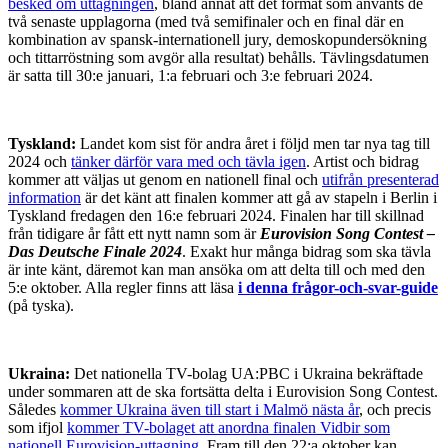
besked om uttagningen
, bland annat att det format som använts de
två senaste upplagorna (med två semifinaler och en final där en
kombination av spansk-internationell jury, demoskopundersökning
och tittarröstning som avgör alla resultat) behålls. Tävlingsdatumen
är satta till 30:e januari, 1:a februari och 3:e februari 2024.
Tyskland:
Landet kom sist för andra året i följd men tar nya tag till
2024 och
tänker därför vara med och tävla igen
. Artist och bidrag
kommer att väljas ut genom en nationell final och
utifrån presenterad
information
är det känt att finalen kommer att gå av stapeln i Berlin i
Tyskland fredagen den 16:e februari 2024. Finalen har till skillnad
från tidigare år fått ett nytt namn som är
Eurovision Song Contest –
Das Deutsche Finale 2024
. Exakt hur många bidrag som ska tävla
är inte känt, däremot kan man ansöka om att delta till och med den
5:e oktober. Alla regler finns att läsa
i denna frågor-och-svar-guide
(på tyska).
Ukraina:
Det nationella TV-bolag UA:PBC i Ukraina bekräftade
under sommaren att de ska fortsätta delta i Eurovision Song Contest.
Således
kommer Ukraina även till start i Malmö nästa år
, och precis
som ifjol
kommer TV-bolaget att anordna finalen Vidbir som
nationell Eurovision-uttagning
. Fram till den 22:a oktober kan