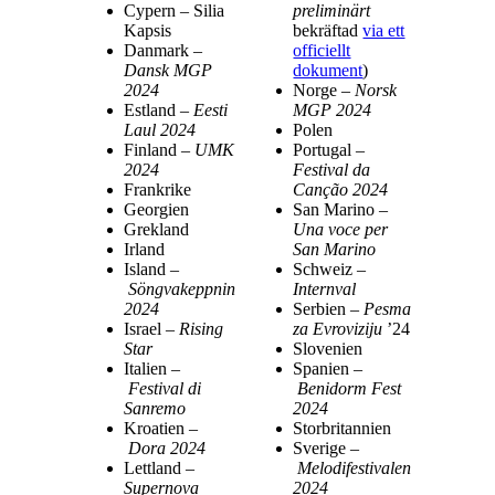
Cypern – Silia
preliminärt
Kapsis
bekräftad
via ett
Danmark –
officiellt
Dansk MGP
dokument
)
2024
Norge –
Norsk
Estland –
Eesti
MGP 2024
Laul 2024
Polen
Finland –
UMK
Portugal –
2024
Festival da
Frankrike
Canção 2024
Georgien
San Marino –
Grekland
Una voce per
Irland
San Marino
Island –
Schweiz –
Söngvakeppnin
Internval
2024
Serbien –
Pesma
Israel –
Rising
za Evroviziju
’24
Star
Slovenien
Italien –
Spanien –
Festival di
Benidorm Fest
Sanremo
2024
Kroatien –
Storbritannien
Dora 2024
Sverige –
Lettland –
Melodifestivalen
Supernova
2024