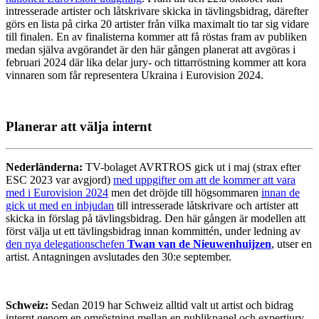
intresserade artister och låtskrivare skicka in tävlingsbidrag, därefter
görs en lista på cirka 20 artister från vilka maximalt tio tar sig vidare
till finalen. En av finalisterna kommer att få röstas fram av publiken
medan själva avgörandet är den här gången planerat att avgöras i
februari 2024 där lika delar jury- och tittarröstning kommer att kora
vinnaren som får representera Ukraina i Eurovision 2024.
Planerar att välja internt
Nederländerna:
TV-bolaget AVRTROS gick ut i maj (strax efter
ESC 2023 var avgjord)
med uppgifter om att de kommer att vara
med i Eurovision 2024
men det dröjde till högsommaren
innan de
gick ut med en inbjudan
till intresserade låtskrivare och artister att
skicka in förslag på tävlingsbidrag. Den här gången är modellen att
först välja ut ett tävlingsbidrag innan kommittén, under ledning av
den nya delegationschefen
Twan van de Nieuwenhuijzen
, utser en
artist. Antagningen avslutades den 30:e september.
Schweiz:
Sedan 2019 har Schweiz alltid valt ut artist och bidrag
internt genom en omröstning mellan en publikpanel och expertjury