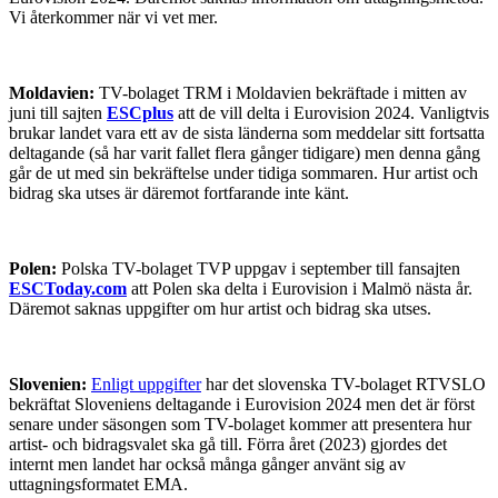
Vi återkommer när vi vet mer.
Moldavien:
TV-bolaget TRM i Moldavien bekräftade i mitten av
juni till sajten
ESCplus
att de vill delta i Eurovision 2024. Vanligtvis
brukar landet vara ett av de sista länderna som meddelar sitt fortsatta
deltagande (så har varit fallet flera gånger tidigare) men denna gång
går de ut med sin bekräftelse under tidiga sommaren. Hur artist och
bidrag ska utses är däremot fortfarande inte känt.
Polen:
Polska TV-bolaget TVP uppgav i september till fansajten
ESCToday.com
att Polen ska delta i Eurovision i Malmö nästa år.
Däremot saknas uppgifter om hur artist och bidrag ska utses.
Slovenien:
Enligt uppgifter
har det slovenska TV-bolaget RTVSLO
bekräftat Sloveniens deltagande i Eurovision 2024 men det är först
senare under säsongen som TV-bolaget kommer att presentera hur
artist- och bidragsvalet ska gå till. Förra året (2023) gjordes det
internt men landet har också många gånger använt sig av
uttagningsformatet EMA.