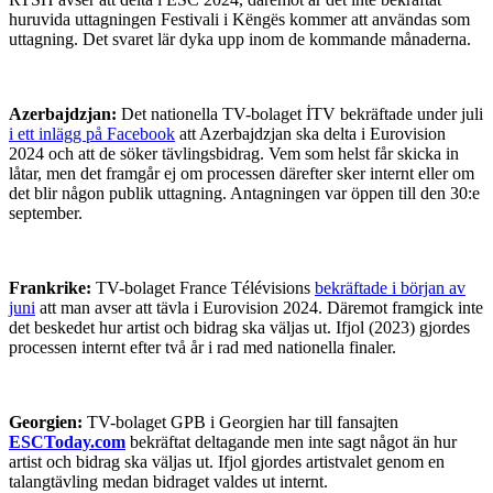
huruvida uttagningen Festivali i Këngës kommer att användas som
uttagning. Det svaret lär dyka upp inom de kommande månaderna.
Azerbajdzjan:
Det nationella TV-bolaget İTV bekräftade under juli
i ett inlägg på Facebook
att Azerbajdzjan ska delta i Eurovision
2024 och att de söker tävlingsbidrag. Vem som helst får skicka in
låtar, men det framgår ej om processen därefter sker internt eller om
det blir någon publik uttagning. Antagningen var öppen till den 30:e
september.
Frankrike:
TV-bolaget France Télévisions
bekräftade i början av
juni
att man avser att tävla i Eurovision 2024. Däremot framgick inte
det beskedet hur artist och bidrag ska väljas ut. Ifjol (2023) gjordes
processen internt efter två år i rad med nationella finaler.
Georgien:
TV-bolaget GPB i Georgien har till fansajten
ESCToday.com
bekräftat deltagande men inte sagt något än hur
artist och bidrag ska väljas ut. Ifjol gjordes artistvalet genom en
talangtävling medan bidraget valdes ut internt.