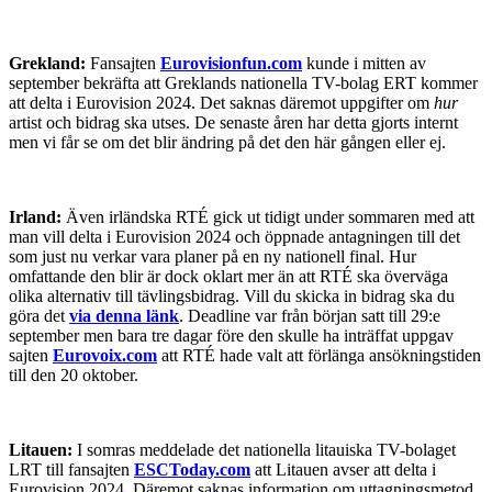
Grekland:
Fansajten
Eurovisionfun.com
kunde i mitten av
september bekräfta att Greklands nationella TV-bolag ERT kommer
att delta i Eurovision 2024. Det saknas däremot uppgifter om
hur
artist och bidrag ska utses. De senaste åren har detta gjorts internt
men vi får se om det blir ändring på det den här gången eller ej.
Irland:
Även irländska RTÉ gick ut tidigt under sommaren med att
man vill delta i Eurovision 2024 och öppnade antagningen till det
som just nu verkar vara planer på en ny nationell final. Hur
omfattande den blir är dock oklart mer än att RTÉ ska överväga
olika alternativ till tävlingsbidrag. Vill du skicka in bidrag ska du
göra det
via denna länk
. Deadline var från början satt till 29:e
september men bara tre dagar före den skulle ha inträffat uppgav
sajten
Eurovoix.com
att RTÉ hade valt att förlänga ansökningstiden
till den 20 oktober.
Litauen:
I somras meddelade det nationella litauiska TV-bolaget
LRT till fansajten
ESCToday.com
att Litauen avser att delta i
Eurovision 2024. Däremot saknas information om uttagningsmetod.