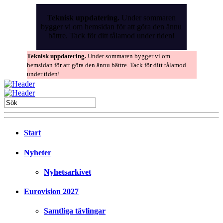
Skip
to
Teknisk uppdatering.
Under sommaren
the
bygger vi om hemsidan för att göra den ännu
content
bättre. Tack för ditt tålamod under tiden!
Teknisk uppdatering.
Under sommaren bygger vi om
hemsidan för att göra den ännu bättre. Tack för ditt tålamod
under tiden!
Start
Nyheter
Nyhetsarkivet
Eurovision 2027
Samtliga tävlingar