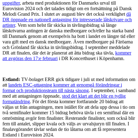
uppgifter
, arbeta med produktionen för Danmarks urval till
Eurovision 2024 och det talades tidigt om en fortsättning på Dansk
Melodi Grand Prix. I slutet av augusti blev det också verklighet
då
DR öppnade en nationell antagning för intresserade låtskrivare och
artister
. Vem som helst får skicka in tävlingsbidrag så länge
låtskrivarna antingen är danska medborgare och/eller ha starka band
till Danmark genom att exempelvis ha bott i landet en längre tid eller
vara gift med en dansk medborgare. Även medborgare på Färöarna
och Grönland får skicka in tävlingsbidrag. I september meddelade
DR att finalen, där det är planerat att åtta bidrag ska tävla,
kommer
att avgöras den 17:e februari
i DR Koncerthuset i Köpenhamn.
Estland:
TV-bolaget ERR gick tidigare i juli ut med information om
att
landets ESC-uttagning kommer att genomgå förändringar i
format och produktionsteam till nästa säsong
. I september, i samband
med att antagningen öppnade,
stod det klart att det blir en tydlig
formatändring
. För det första kommer fortfarande 20 bidrag att
väljas ut från antagningen, men istället för att dela upp dessa i tio om
två semifinaler kommer 15 bidrag behöva tävla i en semifinal där en
omröstning avgör fem finalister. Resterande finalister, som också blir
fem till antalet, slipper kvala och väljs av urvalsjuryn till finalen. I
finalavgörandet tävlar sedan de tio låtarna om att få representera
Estland i Eurovision 2024.