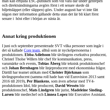
man kan erbjuda ESC-publiken som vill vara där under genrepen
och direktsändningarna avgörs först i ett senare skede då
biljettsläppet (eller släppen) görs. Under augusti har vi inte fått
någon mer information gällande detta utan det lär bli klart först
senare i höst eller i början av nästa år.
Annat kring produktionen
I juni och september presenterade SVT vilka personer som ingår i
det så kallade
Core team
, alltså som är nyckelpersonerna i
produktionen.
Ebba Adielsson
blir tävlingens exekutiva producent,
Christel Tholse Willers blir chef för kommunikation, press,
varumärke och events,
Tobias Åberg
blir teknisk produktionschef
och
Johan Bernhagen
blir linjeproducent med ekonomiska frågor.
Därtill har teamet utökats med
Christer Björkman
som
tävlingsproducent (samma roll hade han vid Eurovision 2013 samt
2016 till 2019),
Per Blankens
, som även arbetar med TV4-
produktionen Idol, blir producent,
David Wessén
blir
produktionschef,
Mats Lindgren
blir jurist,
Madeleine Sinding-
Larsen
blir mediechef och
Linnea Lopez
blir Executive Assistant.