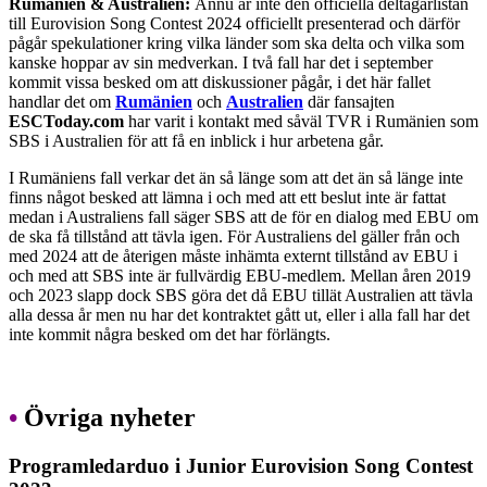
Rumänien & Australien:
Ännu är inte den officiella deltagarlistan
till Eurovision Song Contest 2024 officiellt presenterad och därför
pågår spekulationer kring vilka länder som ska delta och vilka som
kanske hoppar av sin medverkan. I två fall har det i september
kommit vissa besked om att diskussioner pågår, i det här fallet
handlar det om
Rumänien
och
Australien
där fansajten
ESCToday.com
har varit i kontakt med såväl TVR i Rumänien som
SBS i Australien för att få en inblick i hur arbetena går.
I Rumäniens fall verkar det än så länge som att det än så länge inte
finns något besked att lämna i och med att ett beslut inte är fattat
medan i Australiens fall säger SBS att de för en dialog med EBU om
de ska få tillstånd att tävla igen. För Australiens del gäller från och
med 2024 att de återigen måste inhämta externt tillstånd av EBU i
och med att SBS inte är fullvärdig EBU-medlem. Mellan åren 2019
och 2023 slapp dock SBS göra det då EBU tillät Australien att tävla
alla dessa år men nu har det kontraktet gått ut, eller i alla fall har det
inte kommit några besked om det har förlängts.
•
Övriga nyheter
Programledarduo i Junior Eurovision Song Contest