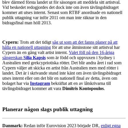
blev därmed första landet ut för säsongen att meddela sitt artistval.
Vid beskedet redogjordes det dock inte om även tävlingsbidraget
kommer att utses internt. Senast som RTBF anordnade en nationell
publik uttagning var inför 2011 om man inte räknar in den
bidragsfinal man höll 2013.
Cypern:
Trots att det tidigt
såg ut som att det fanns planer på att
hålla en nationell uttagning
för att utse åtminstone sitt artistval har
Cypern än en gång valt artist internt.
Valet föll på den 16-åriga
sångerskan
Silia Kapsis
som är född och uppvuxen i Sydney i
Australien med grekcypriotiska rötter. Det blir andra året i rad som
Cypern väljer att skicka en artist från Australien men med rötter i
landet. Det är i skrivande stund inte känt om även tävlingsbidraget
utses internt eller om det blir en nationell final av detta, även om
bolaget har via
Instagram
bekräftat att en av låtskrivarna till
tävlingsbidraget kommer att vara
Dimitris Kontopoulos
.
Planerar någon slags publik uttagning
Danmark:
Redan inför Eurovision 2023 började DR,
enligt egna