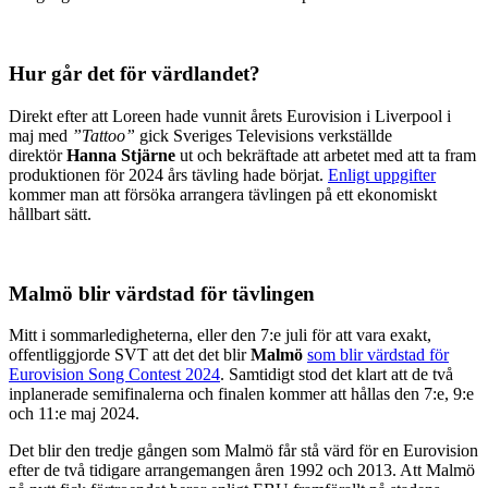
Hur går det för värdlandet?
Direkt efter att Loreen hade vunnit årets Eurovision i Liverpool i
maj med
”Tattoo”
gick Sveriges Televisions verkställde
direktör
Hanna Stjärne
ut och bekräftade att arbetet med att ta fram
produktionen för 2024 års tävling hade börjat.
Enligt uppgifter
kommer man att försöka arrangera tävlingen på ett ekonomiskt
hållbart sätt.
Malmö blir värdstad för tävlingen
Mitt i sommarledigheterna, eller den 7:e juli för att vara exakt,
offentliggjorde SVT att det det blir
Malmö
som blir värdstad för
Eurovision Song Contest 2024
. Samtidigt stod det klart att de två
inplanerade semifinalerna och finalen kommer att hållas den 7:e, 9:e
och 11:e maj 2024.
Det blir den tredje gången som Malmö får stå värd för en Eurovision
efter de två tidigare arrangemangen åren 1992 och 2013. Att Malmö