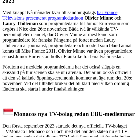
2023
Med knappt två månader kvar till sändningsdags
har France
Télévisions presenterat programledarduon
Olivier Minne
och
Laury Thilleman
som programledarna till Junior Eurovision som
avgörs i Nice den 26:e november. Båda två är välkända TV-
personligheter i landet, där Olivier Minne är mest känd som
programledare för franska Fångarna på fortet medan Laury
Thilleman är journalist, programledare och modell som bland annat
korats till Miss France 2011. Olivier Minne var även programledare
senast Junior Eurovision hölls i Frankrike för bara två år sedan.
Förutom att meddela programledarna har det också släppts en
skissbild på hur scenen ska se ut i arenan. Det är nu också officiellt
att den så kallade öppningsceremonin kommer att äga rum den 20:e
november. Vid det tillfället brukar det bli klart med vilken ordning
länderna ska starta i under finalsändningen.
Monacos nya TV-bolag redan EBU-medlemmar
Den första september 2023 startade det nya officiella TV-bolaget
TVMonaco i Monaco och i och med det har den staten nu ett TV-
bolag igen sedan det tidigare TCM gick ihop med ett franskt bolag