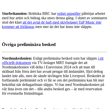
Storbritannien:
Brittiska BBC har
enligt uppgifter
påbörjat arbetet
med hur artist och bidrag ska utses denna gång. I slutet av sommaren
stod det klart
att det avtal de haft med skivbolaget TaP Music
inte
kommer att förlängas
men mer än det har ännu inte släppts.
Övriga preliminära besked
Nordmakedonien:
Enligt preliminära besked som har släppts
i ett
officiellt dokument
via TV-bolaget MRT framgår det att
Nordmakedonien vill delta i Eurovision 2024 och att man till
skillnad från förra året har avsatt pengar till ändamålet. Ifjol deltog
landet inte alls, men de sände tävlingen från Liverpool. Beskedet är
fortfarande preliminärt och vi får se om det preliminära kan bli mer
bekräftat när deltagarlistan släpps. Vi har med Nordmakedonien på
vår lista även om det – tills andra besked ges – är med reservation
för eventuella förändringar.