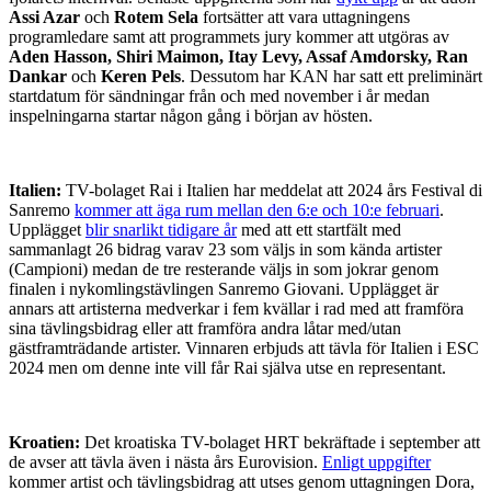
Assi Azar
och
Rotem Sela
fortsätter att vara uttagningens
programledare samt att programmets jury kommer att utgöras av
Aden Hasson, Shiri Maimon, Itay Levy, Assaf Amdorsky, Ran
Dankar
och
Keren Pels
. Dessutom har KAN har satt ett preliminärt
startdatum för sändningar från och med november i år medan
inspelningarna startar någon gång i början av hösten.
Italien:
TV-bolaget Rai i Italien har meddelat att 2024 års Festival di
Sanremo
kommer att äga rum mellan den 6:e och 10:e februari
.
Upplägget
blir snarlikt tidigare år
med att ett startfält med
sammanlagt 26 bidrag varav 23 som väljs in som kända artister
(Campioni) medan de tre resterande väljs in som jokrar genom
finalen i nykomlingstävlingen Sanremo Giovani. Upplägget är
annars att artisterna medverkar i fem kvällar i rad med att framföra
sina tävlingsbidrag eller att framföra andra låtar med/utan
gästframträdande artister. Vinnaren erbjuds att tävla för Italien i ESC
2024 men om denne inte vill får Rai själva utse en representant.
Kroatien:
Det kroatiska TV-bolaget HRT bekräftade i september att
de avser att tävla även i nästa års Eurovision.
Enligt uppgifter
kommer artist och tävlingsbidrag att utses genom uttagningen Dora,