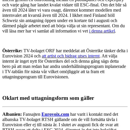
och varje gång har landet kvalat vidare till ESC-final. Om det blir så
även till 2024 låter vi vara osagt, däremot kommer modellen med
internvalet att kvarstå även till 2024. I likhet med Finland höll
Schweiz sin antagning öppen under en kortare tid i augusti och
därmed pågår arbetet med att börja välja ut sin representant. Om du
vill läsa mer har vi samlat all information vi vet
i denna artikel
.
Österrike:
TV-bolaget ORF har meddelat att Österrike tänker delta i
Eurovision 2024 och
att artist och bidrag utses internt
. Att välja
internt är inget nytt för Österrikes del och denna gång sägs detta
bero på att man redan har andra underhållningsprogram inplanerade
i TV-tablån för nästa vår vilket omöjliggör att ta fram ett
uttagningsprogram till Eurovisionen.
Oklart med uttagningsform som gäller
Albanien:
Fansajten
Eurovoix.com
har varit i kontakt med det
albanska TV-bolaget RTSH gällande om de vill fortsätta tävla i
Eurovision eller ej till nästa år. I slutet av augusti fick de svar att
RTSH avser att delta i ESC 2024, däremot är det inte bekräftat