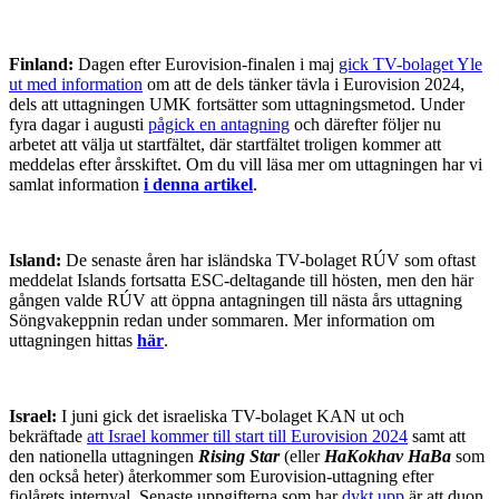
Finland:
Dagen efter Eurovision-finalen i maj
gick TV-bolaget Yle
ut med information
om att de dels tänker tävla i Eurovision 2024,
dels att uttagningen UMK fortsätter som uttagningsmetod. Under
fyra dagar i augusti
pågick en antagning
och därefter följer nu
arbetet att välja ut startfältet, där startfältet troligen kommer att
meddelas efter årsskiftet. Om du vill läsa mer om uttagningen har vi
samlat information
i denna artikel
.
Island:
De senaste åren har isländska TV-bolaget RÚV som oftast
meddelat Islands fortsatta ESC-deltagande till hösten, men den här
gången valde RÚV att öppna antagningen till nästa års uttagning
Söngvakeppnin redan under sommaren. Mer information om
uttagningen hittas
här
.
Israel:
I juni gick det israeliska TV-bolaget KAN ut och
bekräftade
att Israel kommer till start till Eurovision 2024
samt att
den nationella uttagningen
Rising Star
(eller
HaKokhav HaBa
som
den också heter) återkommer som Eurovision-uttagning efter
fjolårets internval. Senaste uppgifterna som har
dykt upp
är att duon