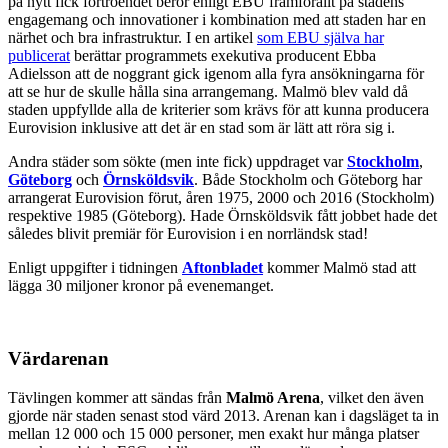
på nytt fick förtroendet beror enligt EBU framförallt på stadens
engagemang och innovationer i kombination med att staden har en
närhet och bra infrastruktur. I en artikel
som EBU själva har
publicerat
berättar programmets exekutiva producent Ebba
Adielsson att de noggrant gick igenom alla fyra ansökningarna för
att se hur de skulle hålla sina arrangemang. Malmö blev vald då
staden uppfyllde alla de kriterier som krävs för att kunna producera
Eurovision inklusive att det är en stad som är lätt att röra sig i.
Andra städer som sökte (men inte fick) uppdraget var
Stockholm
,
Göteborg
och
Örnsköldsvik
. Både Stockholm och Göteborg har
arrangerat Eurovision förut, åren 1975, 2000 och 2016 (Stockholm)
respektive 1985 (Göteborg). Hade Örnsköldsvik fått jobbet hade det
således blivit premiär för Eurovision i en norrländsk stad!
Enligt uppgifter i tidningen
Aftonbladet
kommer Malmö stad att
lägga 30 miljoner kronor på evenemanget.
Värdarenan
Tävlingen kommer att sändas från
Malmö Arena
, vilket den även
gjorde när staden senast stod värd 2013. Arenan kan i dagsläget ta in
mellan 12 000 och 15 000 personer, men exakt hur många platser