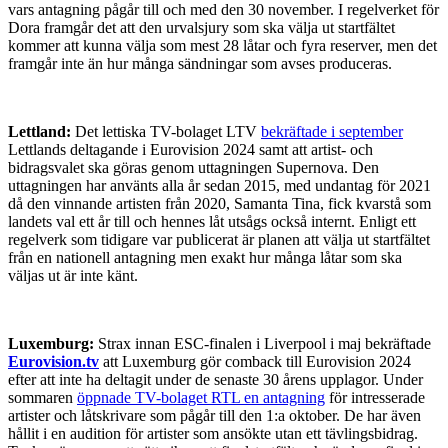
vars antagning pågår till och med den 30 november. I regelverket för
Dora framgår det att den urvalsjury som ska välja ut startfältet
kommer att kunna välja som mest 28 låtar och fyra reserver, men det
framgår inte än hur många sändningar som avses produceras.
Lettland:
Det lettiska TV-bolaget LTV
bekräftade i september
Lettlands deltagande i Eurovision 2024 samt att artist- och
bidragsvalet ska göras genom uttagningen Supernova. Den
uttagningen har använts alla år sedan 2015, med undantag för 2021
då den vinnande artisten från 2020, Samanta Tina, fick kvarstå som
landets val ett år till och hennes låt utsågs också internt. Enligt ett
regelverk som tidigare var publicerat är planen att välja ut startfältet
från en nationell antagning men exakt hur många låtar som ska
väljas ut är inte känt.
Luxemburg:
Strax innan ESC-finalen i Liverpool i maj bekräftade
Eurovision.tv
att Luxemburg gör comback till Eurovision 2024
efter att inte ha deltagit under de senaste 30 årens upplagor. Under
sommaren
öppnade TV-bolaget RTL en antagning
för intresserade
artister och låtskrivare som pågår till den 1:a oktober. De har även
hållit i en audition för artister som ansökte utan ett tävlingsbidrag.