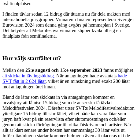
två finalplatser.
I finalen tävlar sedan 12 bidrag där tittarna nu får dela makten med
internationella jurygrupper. Vinnaren i finalen representerar Sverige i
Eurovision 2024 som denna gång avgörs på hemmaplan i Sverige.
Det betyder att Melodifestivalvinnaren slipper kvala till sig en
finalplats från semifinalerna.
Hur väljs startfältet ut?
Mellan den
25:e augusti och 15:e september 2023
fanns möjlighet
att skicka in tävlingsbidrag
. När antagningen hade avslutats
hade
SVT fått in 2 624 låtar
, vilket är en minskning med exakt 200 låtar
mot antagningen året innan.
Bland de låtar som skickats in via antagningen kommer en
urvalsjury att få utse 15 bidrag som de anser ska få tävla i
Melodifestivalen 2024. Därefter utser SVT:s Melodifestivalredaktion
ytterligare 15 bidrag till startfältet, vilket både kan vara låtar som
juryn haft kvar på sin reservlista efter slutomröstningen och/eller
genom att skicka förfrågningar till olika låtskrivare och artister. När
allt är klart senare under hösten har sammanlagt 30 låtar valts ut.
Inför uttagningen startar kommer bidragen även att placeras ut i de