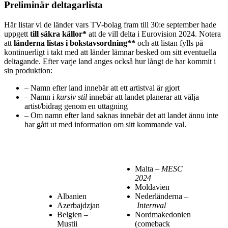
Preliminär deltagarlista
Här listar vi de länder vars TV-bolag fram till 30:e september hade
uppgett
till säkra källor*
att de vill delta i Eurovision 2024. Notera
att
länderna listas i bokstavsordning**
och att listan fylls på
kontinuerligt i takt med att länder lämnar besked om sitt eventuella
deltagande. Efter varje land anges också hur långt de har kommit i
sin produktion:
– Namn efter land innebär att ett artistval är gjort
– Namn i
kursiv stil
innebär att landet planerar att välja
artist/bidrag genom en uttagning
– Om namn efter land saknas innebär det att landet ännu inte
har gått ut med information om sitt kommande val.
Malta –
MESC
2024
Moldavien
Albanien
Nederländerna –
Azerbajdzjan
Internval
Belgien –
Nordmakedonien
Mustii
(comeback