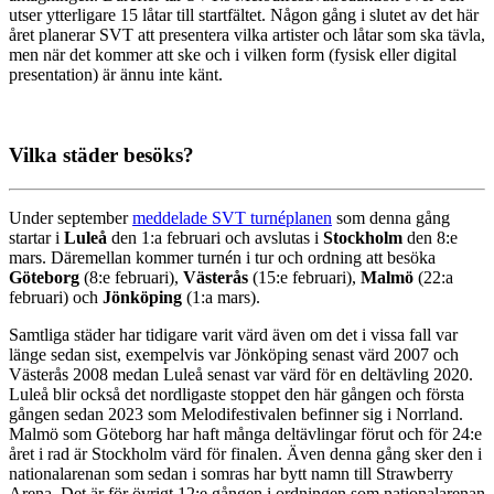
utser ytterligare 15 låtar till startfältet. Någon gång i slutet av det här
året planerar SVT att presentera vilka artister och låtar som ska tävla,
men när det kommer att ske och i vilken form (fysisk eller digital
presentation) är ännu inte känt.
Vilka städer besöks?
Under september
meddelade SVT turnéplanen
som denna gång
startar i
Luleå
den 1:a februari och avslutas i
Stockholm
den 8:e
mars. Däremellan kommer turnén i tur och ordning att besöka
Göteborg
(8:e februari),
Västerås
(15:e februari),
Malmö
(22:a
februari) och
Jönköping
(1:a mars).
Samtliga städer har tidigare varit värd även om det i vissa fall var
länge sedan sist, exempelvis var Jönköping senast värd 2007 och
Västerås 2008 medan Luleå senast var värd för en deltävling 2020.
Luleå blir också det nordligaste stoppet den här gången och första
gången sedan 2023 som Melodifestivalen befinner sig i Norrland.
Malmö som Göteborg har haft många deltävlingar förut och för 24:e
året i rad är Stockholm värd för finalen. Även denna gång sker den i
nationalarenan som sedan i somras har bytt namn till Strawberry
Arena. Det är för övrigt 12:e gången i ordningen som nationalarenan