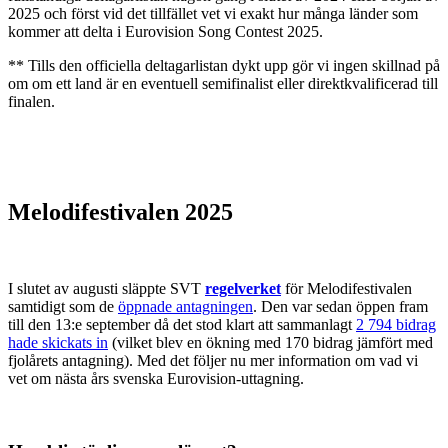
2025 och först vid det tillfället vet vi exakt hur många länder som
kommer att delta i Eurovision Song Contest 2025.
** Tills den officiella deltagarlistan dykt upp gör vi ingen skillnad på
om om ett land är en eventuell semifinalist eller direktkvalificerad till
finalen.
Melodifestivalen 2025
I slutet av augusti släppte SVT
regelverket
för Melodifestivalen
samtidigt som de
öppnade antagningen
. Den var sedan öppen fram
till den 13:e september då det stod klart att sammanlagt
2 794 bidrag
hade skickats in
(vilket blev en ökning med 170 bidrag jämfört med
fjolårets antagning). Med det följer nu mer information om vad vi
vet om nästa års svenska Eurovision-uttagning.