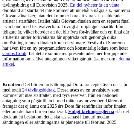
tävlingsbidrag till Eurovision 2025.
En del nyheter är att vänta
,
däribland att startfältet inte kommer att innehålla några s.k. Sanremo
Giovani-finalister, utan det kommer bara att vara s.k. etablerade
artister i startfältet. Istället hålls Giovani-finalen som en separat final
i samband med festivalveckan. I övrigt är upplägget snarlikt från
tidigare år, vilket betyder att det blir fyra för-kvällar och en final där
artisterna under förkvällarna får uppträda och genomgå olika
omröstningar innan finalen korar en vinnare. Festival di Sanremo
har även fått en ny programledare och konstnärlig ledare som heter
Carlos Conti
. I slutet av sommaren presenterades mer fördjupande
information om själva uttagningen vilket går att läsa mer om
i denna
artikel
.
Kroatien:
Det blir en fortsättning på Dora-konceptet även nästa år
med totalt
24 tävlingsbidrag
. Dessa utses av en urvalsjury som
kommer att utse startfältet, med fyra reserver, från en nationell
antagning som pågår till och med mitten av november. Däremot
framgår det ej ännu om 2025 års Dora får semifinaler inför finalen
eller om det bara blir en finalkväll.
Enligt tävlingsreglerna
står det
dock att ett beslut om detta ska tas senast i januari medan
sändningen eller sändningarna är planerade till februari 2025.