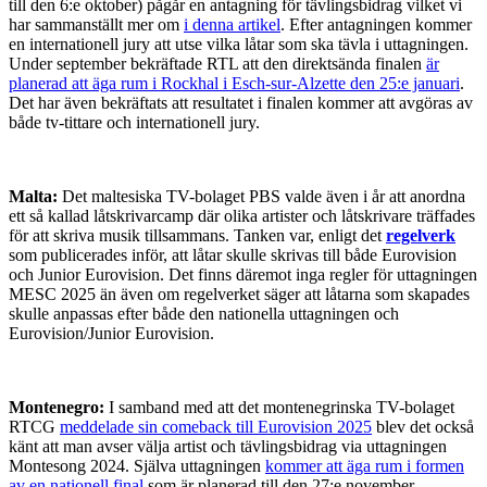
till den 6:e oktober) pågår en antagning för tävlingsbidrag vilket vi
har sammanställt mer om
i denna artikel
. Efter antagningen kommer
en internationell jury att utse vilka låtar som ska tävla i uttagningen.
Under september bekräftade RTL att den direktsända finalen
är
planerad att äga rum i Rockhal i Esch-sur-Alzette den 25:e januari
.
Det har även bekräftats att resultatet i finalen kommer att avgöras av
både tv-tittare och internationell jury.
Malta:
Det maltesiska TV-bolaget PBS valde även i år att anordna
ett så kallad låtskrivarcamp där olika artister och låtskrivare träffades
för att skriva musik tillsammans. Tanken var, enligt det
regelverk
som publicerades inför, att låtar skulle skrivas till både Eurovision
och Junior Eurovision. Det finns däremot inga regler för uttagningen
MESC 2025 än även om regelverket säger att låtarna som skapades
skulle anpassas efter både den nationella uttagningen och
Eurovision/Junior Eurovision.
Montenegro:
I samband med att det montenegrinska TV-bolaget
RTCG
meddelade sin comeback till Eurovision 2025
blev det också
känt att man avser välja artist och tävlingsbidrag via uttagningen
Montesong 2024. Själva uttagningen
kommer att äga rum i formen
av en nationell final
som är planerad till den 27:e november.