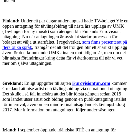
finalen.
Finland:
Under ett par dagar under augusti hade TV-bolaget Yle en
öppen antagning för tävlingsbidrag till nästa års upplaga av UMK
(Tävlingen för ny musik) som återigen blir Finlands Eurovision-
uttagning. Nu när antagningen är avslutat startar processen för
bolaget att välja ut startfältet. I regelverket,
som finns presenterat på
flera olika språk
, framgår det att det troligen blir ett snarlikt upplägg
även för den kommande UMK-finalen mot tidigare år, men om det
blir några förändringar kring detta får vi återkomma till när vi vet
mer om själva uttagningen.
Grekland:
Enligt uppgifter till sajten
Eurovisionfun.com
kommer
Grekland att utse artist och tävlingsbidrag via en nationell uttagning.
Det skulle i så fall innebära att det blir första gången sedan 2015
som landet utser artist och bidrag genom en publikuttagning istället
för internval, även om en mindre final utsåg landets tävlingsbidrag
2017. Mer information om uttagningen följer under säsongen.
Irland:
I september öppnade irländska RTÉ en antagning för