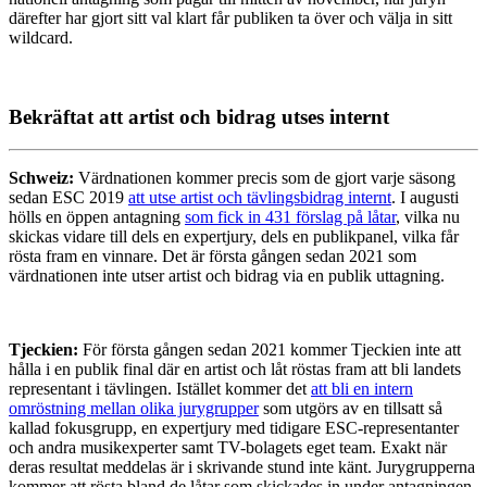
därefter har gjort sitt val klart får publiken ta över och välja in sitt
wildcard.
Bekräftat att artist och bidrag utses internt
Schweiz:
Värdnationen kommer precis som de gjort varje säsong
sedan ESC 2019
att utse artist och tävlingsbidrag internt
. I augusti
hölls en öppen antagning
som fick in 431 förslag på låtar
, vilka nu
skickas vidare till dels en expertjury, dels en publikpanel, vilka får
rösta fram en vinnare. Det är första gången sedan 2021 som
värdnationen inte utser artist och bidrag via en publik uttagning.
Tjeckien:
För första gången sedan 2021 kommer Tjeckien inte att
hålla i en publik final där en artist och låt röstas fram att bli landets
representant i tävlingen. Istället kommer det
att bli en intern
omröstning mellan olika jurygrupper
som utgörs av en tillsatt så
kallad fokusgrupp, en expertjury med tidigare ESC-representanter
och andra musikexperter samt TV-bolagets eget team. Exakt när
deras resultat meddelas är i skrivande stund inte känt. Jurygrupperna
kommer att rösta bland de låtar som skickades in under antagningen