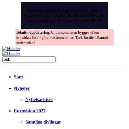
Skip
to
Teknisk uppdatering.
Under sommaren
the
bygger vi om hemsidan för att göra den ännu
content
bättre. Tack för ditt tålamod under tiden!
Teknisk uppdatering.
Under sommaren bygger vi om
hemsidan för att göra den ännu bättre. Tack för ditt tålamod
under tiden!
Start
Nyheter
Nyhetsarkivet
Eurovision 2027
Samtliga tävlingar