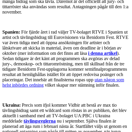
många bidrag som ska tävla. Däremot är det officiellt att jury- och
tittarröster ska användas som resultat. Antagningen pågår till den 1:a
november.
Spanien:
För fjärde året i rad väljer TV-bolaget RTVE i Spanien ut
artist och tävlingsbidrag till Eurovisionen via Benidorm Fest. RTVE
var även tidiga med att öppna ansökningen för artister och
låtskrivare att skicka in material, även om deadline är i början av
oktober (mer information om det finns att läsa
i denna artikel
).
Sedan tidigare är det känt att programmen ska avgöras av delad
jury-, demoskop- och tittaromröstning, men till skillnad från de tre
tidigare Benidorm Fest-upplagorna kommer semifinalprogrammens
resultat att hemlighållas istället för att öppet redovisa poänger och
placeringar. Det innebär att finalisterna ropas upp
utan någon som
helst inbördes ordning
vilket skapar mer stämning inför finalen.
Ukraina:
Precis som ifjol kommer Vidbir att bestå av max tio
tävlingsbidrag samt ett wildcard som röstas in av publiken, det blev
aktuellt i samband med att TV-bolaget UA:PBC i Ukraina
meddelade
tävlingsreglerna
nu i september. Själva finalen är
planerad att äga rum i februari nästa år. Startfältet väljs ut genom en
nationell antagning som pågår till mitten av november, när juryn