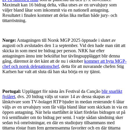
Maximalt kan 16 bidrag delta, vilka utses av en urvalsjury som
väljer bland låtar som inkommit via en nationell antagning.
Resultatet i finalen kommer att delas lika mellan både jury- och
tittarröstning.
Norge:
Antagningen till Norsk MGP 2025 öppnade i slutet av
augusti och avslutades den 1:a september. Vid den hade man rätt att
skicka in som mest tre bidrag per person. NRK har efter
antagningen ännu inte bekräftat hur tävlingsupplägget blir denna
gång, däremot är det känt att de nu i oktober
kommer att byta MGP-
chef och norsk delegationschef
, detta för att nuvarande chefen Stig
Karlsen har valt att sluta då han ska börja en ny tjänst.
Portugal:
Upplägget för nästa års Festival da Canção
blir snarlikt
fjolåret
, dvs. 20 bidrag väljs ut varav 14 av dessa skapas av
låtskrivare som TV-bolaget RTP bjuder in medan resterande 6 låtar
väljs av en urvalsjury som får välja bland låtar som skickats in via en
öppen antagning. När hela startfältet är klart fördelas bidragen ut på
två semifinaler om tio bidrag per semi. I varje sådan sändning sker
sedan två omröstningar, en där en studiojury tillsammans med
tittarna röstar fram fem gemensamma favoriter och en där tittarna