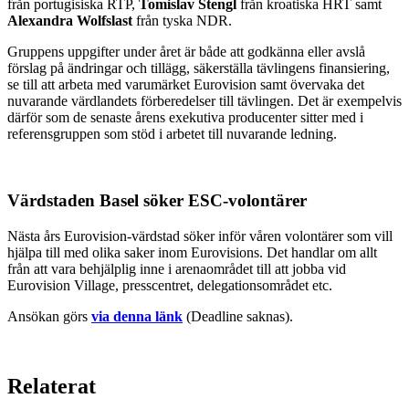
från portugisiska RTP,
Tomislav Stengl
från kroatiska HRT samt
Alexandra Wolfslast
från tyska NDR.
Gruppens uppgifter under året är både att godkänna eller avslå
förslag på ändringar och tillägg, säkerställa tävlingens finansiering,
se till att arbeta med varumärket Eurovision samt övervaka det
nuvarande värdlandets förberedelser till tävlingen. Det är exempelvis
därför som de senaste årens exekutiva producenter sitter med i
referensgruppen som stöd i arbetet till nuvarande ledning.
Värdstaden Basel söker ESC-volontärer
Nästa års Eurovision-värdstad söker inför våren volontärer som vill
hjälpa till med olika saker inom Eurovisions. Det handlar om allt
från att vara behjälplig inne i arenaområdet till att jobba vid
Eurovision Village, presscentret, delegationsområdet etc.
Ansökan görs
via denna länk
(Deadline saknas).
Relaterat