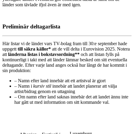
länder som tävlade ifjol även är med igen.
Preliminär deltagarlista
Här listar vi de länder vars TV-bolag fram till 30:e september hade
uppgett
till säkra källor*
att de vill delta i Eurovision 2025. Notera
att
länderna listas i bokstavsordning**
och att listan fylls på
kontinuerligt i takt med att länder lämnar besked om sitt eventuella
deltagande. Efter varje land anges också hur långt de har kommit i
sin produktion:
– Namn efter land innebär att ett artistval är gjort
– Namn i
kursiv stil
innebär att landet planerar att välja
artist/bidrag genom en uttagning
– Om namn efter land saknas innebär det att landet ännu inte
har gått ut med information om sitt kommande val.
Luxemburg –