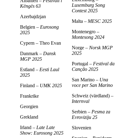
Albanien –
Festivali i
Luxemburg Song
Këngës 63
Contest 2025
Azerbajdzjan
Malta –
MESC 2025
Belgien –
Eurosong
Montenegro –
2025
Montesong 2024
Cypern – Theo Evan
Norge –
Norsk MGP
2025
Danmark –
Dansk
MGP 2025
Portugal –
Festival da
Canção 2025
Estland –
Eesti Laul
2025
San Marino –
Una
voce per San Marino
Finland –
UMK 2025
Schweiz (värdland) –
Frankrike
Internval
Georgien
Serbien –
Pesma za
Grekland
Evroviziju 25
Irland –
Late Late
Slovenien
Show: Eurosong 2025