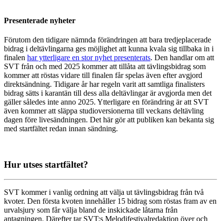
Presenterade nyheter
Förutom den tidigare nämnda förändringen att bara tredjeplacerade
bidrag i deltävlingarna ges möjlighet att kunna kvala sig tillbaka in i
finalen
har ytterligare en stor nyhet presenterats
. Den handlar om att
SVT från och med 2025 kommer att tillåta att tävlingsbidrag som
kommer att röstas vidare till finalen får spelas även efter avgjord
direktsändning. Tidigare år har regeln varit att samtliga finalisters
bidrag sätts i karantän till dess alla deltävlingar är avgjorda men det
gäller således inte anno 2025. Ytterligare en förändring är att SVT
även kommer att släppa studioversionerna till veckans deltävling
dagen före livesändningen. Det här gör att publiken kan bekanta sig
med startfältet redan innan sändning.
Hur utses startfältet?
SVT kommer i vanlig ordning att välja ut tävlingsbidrag från två
kvoter. Den första kvoten innehåller 15 bidrag som röstas fram av en
urvalsjury som får välja bland de inskickade låtarna från
antagningen. Därefter tar SVT:s Melodifestivalredaktion över och