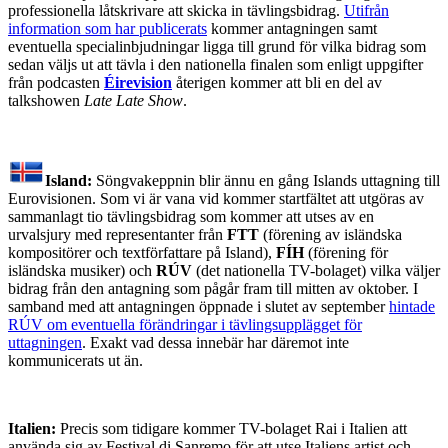
professionella låtskrivare att skicka in tävlingsbidrag.
Utifrån
information som har publicerats
kommer antagningen samt
eventuella specialinbjudningar ligga till grund för vilka bidrag som
sedan väljs ut att tävla i den nationella finalen som enligt uppgifter
från podcasten
Éirevision
återigen kommer att bli en del av
talkshowen
Late Late Show
.
Island:
Söngvakeppnin blir ännu en gång Islands uttagning till
Eurovisionen. Som vi är vana vid kommer startfältet att utgöras av
sammanlagt tio tävlingsbidrag som kommer att utses av en
urvalsjury med representanter från
FTT
(förening av isländska
kompositörer och textförfattare på Island),
FÍH
(förening för
isländska musiker) och
RÚV
(det nationella TV-bolaget) vilka väljer
bidrag från den antagning som pågår fram till mitten av oktober. I
samband med att antagningen öppnade i slutet av september
hintade
RÚV om eventuella förändringar i tävlingsupplägget för
uttagningen
. Exakt vad dessa innebär har däremot inte
kommunicerats ut än.
Italien:
Precis som tidigare kommer TV-bolaget Rai i Italien att
använda sig av Festival di Sanremo för att utse Italiens artist och