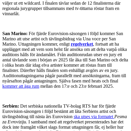
väljer ut ett wildcard. I finalen tävlar sedan de 12 finalisterna där
regionala jurygrupper tillsammans med tv-tittarna röstar fram en
vinnarlåt.
San Marino:
För fjärde Eurovision-säsongen i följd kommer San
Marino att utse artist och tävlingsbidrag via Una voce per San
Marino. Uttagningen kommer, enligt
regelverket
, fortsatt att ha
upplägget med att vem som helst får ansöka om att delta varpå olika
auditions hålls för ändamålet. Från auditionrudan utser en jury ett
antal tävlande som i början av 2025 får åka till San Marino och delta
i olika heats där idag elva artister kommer att röstas fram till
finalister. Därefter hålls finalen som enhälligt avgörs av en jury.
Auditionuttagningarna pågår parallellt med ansökningarna, fram till
nyårsafton pågår antagningen. Själva fasen med heats och final
kommer att äga rum
mellan den 17:e och 23:e februari 2025.
Serbien:
Det serbiska nationella TV-bolag RTS har för fjärde
Eurovision-säsongen i följd bestämt att låta Serbiens artist och
tävlingsbidrag till nästa års Eurovision
ska utses via formatet
Pesma
za Evroviziju.
I samband med att regelverket presenterades har det
dock inte framgått vilket slags format uttagningen får, ej heller hur