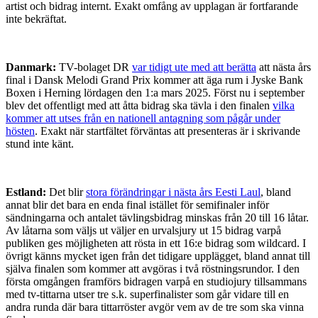
artist och bidrag internt. Exakt omfång av upplagan är fortfarande
inte bekräftat.
Danmark:
TV-bolaget DR
var tidigt ute med att berätta
att nästa års
final i Dansk Melodi Grand Prix kommer att äga rum i Jyske Bank
Boxen i Herning lördagen den 1:a mars 2025. Först nu i september
blev det offentligt med att åtta bidrag ska tävla i den finalen
vilka
kommer att utses från en nationell antagning som pågår under
hösten
. Exakt när startfältet förväntas att presenteras är i skrivande
stund inte känt.
Estland:
Det blir
stora förändringar i nästa års Eesti Laul
, bland
annat blir det bara en enda final istället för semifinaler inför
sändningarna och antalet tävlingsbidrag minskas från 20 till 16 låtar.
Av låtarna som väljs ut väljer en urvalsjury ut 15 bidrag varpå
publiken ges möjligheten att rösta in ett 16:e bidrag som wildcard. I
övrigt känns mycket igen från det tidigare upplägget, bland annat till
själva finalen som kommer att avgöras i två röstningsrundor. I den
första omgången framförs bidragen varpå en studiojury tillsammans
med tv-tittarna utser tre s.k. superfinalister som går vidare till en
andra runda där bara tittarröster avgör vem av de tre som ska vinna