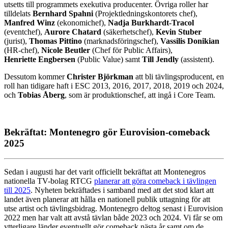
utsetts till programmets exekutiva producenter. Övriga roller har
tilldelats
Bernhard Spahni
(Projektledningskontorets chef),
Manfred Winz
(ekonomichef),
Nadja Burkhardt-Tracol
(eventchef),
Aurore Chatard
(säkerhetschef),
Kevin Stuber
(jurist),
Thomas Pittino
(marknadsföringschef),
Vassilis Donikian
(HR-chef),
Nicole Beutler
(Chef för Public Affairs),
Henriette Engbersen
(Public Value) samt
Till Jendly
(assistent).
Dessutom kommer
Christer Björkman
att bli tävlingsproducent, en
roll han tidigare haft i ESC 2013, 2016, 2017, 2018, 2019 och 2024,
och
Tobias Åberg
, som är produktionschef, att ingå i Core Team.
Bekräftat: Montenegro gör Eurovision-comeback
2025
Sedan i augusti har det varit officiellt bekräftat att Montenegros
nationella TV-bolag RTCG
planerar att göra comeback i tävlingen
till 2025
. Nyheten bekräftades i samband med att det stod klart att
landet även planerar att hålla en nationell publik uttagning för att
utse artist och tävlingsbidrag. Montenegro deltog senast i Eurovision
2022 men har valt att avstå tävlan både 2023 och 2024. Vi får se om
ytterligare länder eventuellt gör comeback nästa år samt om de