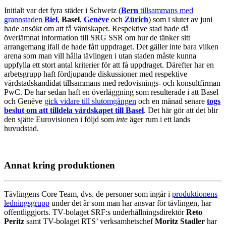
Initialt var det fyra städer i Schweiz (
Bern
tillsammans med
grannstaden
Biel
,
Basel
,
Genève
och
Zürich
) som i slutet av juni
hade ansökt om att få värdskapet. Respektive stad hade då
överlämnat information till SRG SSR om hur de tänker sitt
arrangemang ifall de hade fått uppdraget. Det gäller inte bara vilken
arena som man vill hålla tävlingen i utan staden måste kunna
uppfylla ett stort antal kriterier för att få uppdraget. Därefter har en
arbetsgrupp haft fördjupande diskussioner med respektive
värdstadskandidat tillsammans med redovisnings- och konsultfirman
PwC. De har sedan haft en överläggning som resulterade i att Basel
och Genève
gick vidare till slutomgången
och en månad senare
togs
beslut om att tilldela värdskapet till Basel
. Det här gör att det blir
den sjätte Eurovisionen i följd som
inte
äger rum i ett lands
huvudstad.
Annat kring produktionen
Tävlingens Core Team, dvs. de personer som ingår i
produktionens
ledningsgrupp
under det år som man har ansvar för tävlingen, har
offentliggjorts. TV-bolaget SRF:s underhållningsdirektör
Reto
Peritz
samt TV-bolaget RTS’ verksamhetschef
Moritz Stadler
har