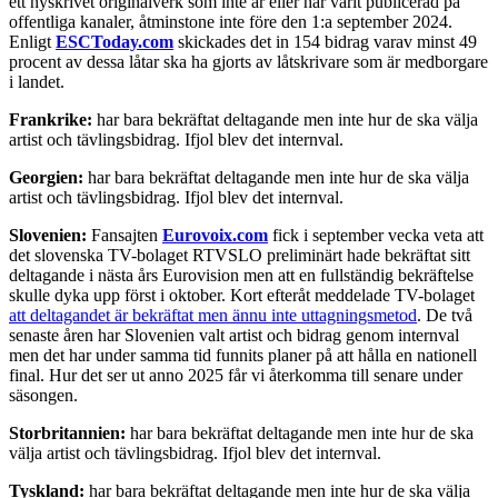
ett nyskrivet originalverk som inte är eller har varit publicerad på
offentliga kanaler, åtminstone inte före den 1:a september 2024.
Enligt
ESCToday.com
skickades det in 154 bidrag varav minst 49
procent av dessa låtar ska ha gjorts av låtskrivare som är medborgare
i landet.
Frankrike:
har bara bekräftat deltagande men inte hur de ska välja
artist och tävlingsbidrag. Ifjol blev det internval.
Georgien:
har bara bekräftat deltagande men inte hur de ska välja
artist och tävlingsbidrag. Ifjol blev det internval.
Slovenien:
Fansajten
Eurovoix.com
fick i september vecka veta att
det slovenska TV-bolaget RTVSLO preliminärt hade bekräftat sitt
deltagande i nästa års Eurovision men att en fullständig bekräftelse
skulle dyka upp först i oktober. Kort efteråt meddelade TV-bolaget
att deltagandet är bekräftat men ännu inte uttagningsmetod
. De två
senaste åren har Slovenien valt artist och bidrag genom internval
men det har under samma tid funnits planer på att hålla en nationell
final. Hur det ser ut anno 2025 får vi återkomma till senare under
säsongen.
Storbritannien:
har bara bekräftat deltagande men inte hur de ska
välja artist och tävlingsbidrag. Ifjol blev det internval.
Tyskland:
har bara bekräftat deltagande men inte hur de ska välja