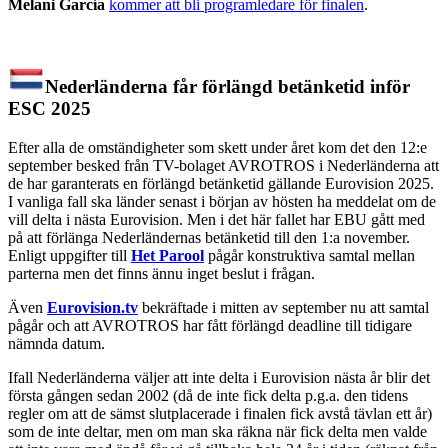
Melani García
kommer att bli programledare för finalen
.
Nederländerna får förlängd betänketid inför
ESC 2025
Efter alla de omständigheter som skett under året kom det den 12:e
september besked från TV-bolaget AVROTROS i Nederländerna att
de har garanterats en förlängd betänketid gällande Eurovision 2025.
I vanliga fall ska länder senast i början av hösten ha meddelat om de
vill delta i nästa Eurovision. Men i det här fallet har EBU gått med
på att förlänga Nederländernas betänketid till den 1:a november.
Enligt uppgifter till
Het Parool
pågår konstruktiva samtal mellan
parterna men det finns ännu inget beslut i frågan.
Även
Eurovision.tv
bekräftade i mitten av september nu att samtal
pågår och att AVROTROS har fått förlängd deadline till tidigare
nämnda datum.
Ifall Nederländerna väljer att inte delta i Eurovision nästa år blir det
första gången sedan 2002 (då de inte fick delta p.g.a. den tidens
regler om att de sämst slutplacerade i finalen fick avstå tävlan ett år)
som de inte deltar, men om man ska räkna när fick delta men valde