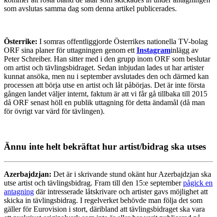
som avslutas samma dag som denna artikel publicerades.
Österrike:
I somras offentliggjorde Österrikes nationella TV-bolag
ORF sina planer för uttagningen genom ett
Instagram
inlägg av
Peter Schreiber. Han sitter med i den grupp inom ORF som beslutar
om artist och tävlingsbidraget. Sedan inbjudan lades ut har artister
kunnat ansöka, men nu i september avslutades den och därmed kan
processen att börja utse en artist och låt påbörjas. Det är inte första
gången landet väljer internt, faktum är att vi får gå tillbaka till 2015
då ORF senast höll en publik uttagning för detta ändamål (då man
för övrigt var värd för tävlingen).
Ännu inte helt bekräftat hur artist/bidrag ska utses
Azerbajdzjan:
Det är i skrivande stund okänt hur Azerbajdzjan ska
utse artist och tävlingsbidrag. Fram till den 15:e september
pågick en
antagning
där intresserade låtskrivare och artister gavs möjlighet att
skicka in tävlingsbidrag. I regelverket behövde man följa det som
gäller för Eurovision i stort, däribland att tävlingsbidraget ska vara