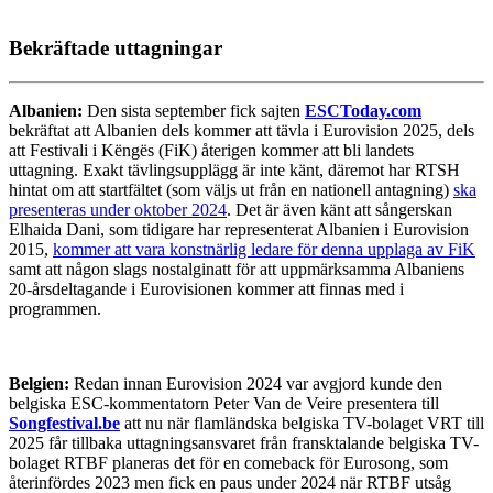
Bekräftade uttagningar
Albanien:
Den sista september fick sajten
ESCToday.com
bekräftat att Albanien dels kommer att tävla i Eurovision 2025, dels
att Festivali i Këngës (FiK) återigen kommer att bli landets
uttagning. Exakt tävlingsupplägg är inte känt, däremot har RTSH
hintat om att startfältet (som väljs ut från en nationell antagning)
ska
presenteras under oktober 2024
. Det är även känt att sångerskan
Elhaida Dani, som tidigare har representerat Albanien i Eurovision
2015,
kommer att vara konstnärlig ledare för denna upplaga av FiK
samt att någon slags nostalginatt för att uppmärksamma Albaniens
20-årsdeltagande i Eurovisionen kommer att finnas med i
programmen.
Belgien:
Redan innan Eurovision 2024 var avgjord kunde den
belgiska ESC-kommentatorn Peter Van de Veire presentera till
Songfestival.be
att nu när flamländska belgiska TV-bolaget VRT till
2025 får tillbaka uttagningsansvaret från fransktalande belgiska TV-
bolaget RTBF planeras det för en comeback för Eurosong, som
återinfördes 2023 men fick en paus under 2024 när RTBF utsåg