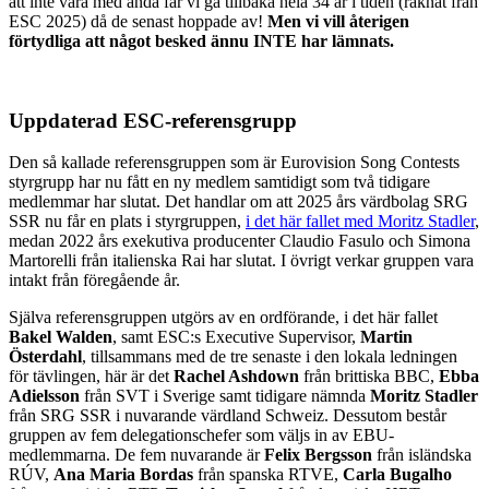
att inte vara med ändå får vi gå tillbaka hela 34 år i tiden (räknat från
ESC 2025) då de senast hoppade av!
Men vi vill återigen
förtydliga att något besked ännu INTE har lämnats.
Uppdaterad ESC-referensgrupp
Den så kallade referensgruppen som är Eurovision Song Contests
styrgrupp har nu fått en ny medlem samtidigt som två tidigare
medlemmar har slutat. Det handlar om att 2025 års värdbolag SRG
SSR nu får en plats i styrgruppen,
i det här fallet med Moritz Stadler
,
medan 2022 års exekutiva producenter Claudio Fasulo och Simona
Martorelli från italienska Rai har slutat. I övrigt verkar gruppen vara
intakt från föregående år.
Själva referensgruppen utgörs av en ordförande, i det här fallet
Bakel Walden
, samt ESC:s Executive Supervisor,
Martin
Österdahl
, tillsammans med de tre senaste i den lokala ledningen
för tävlingen, här är det
Rachel Ashdown
från brittiska BBC,
Ebba
Adielsson
från SVT i Sverige samt tidigare nämnda
Moritz Stadler
från SRG SSR i nuvarande värdland Schweiz. Dessutom består
gruppen av fem delegationschefer som väljs in av EBU-
medlemmarna. De fem nuvarande är
Felix Bergsson
från isländska
RÚV,
Ana Maria Bordas
från spanska RTVE,
Carla Bugalho