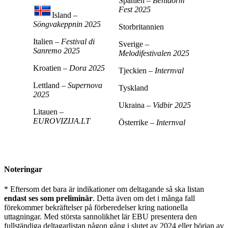
Spanien –
Benidorm
Fest 2025
Island –
Söngvakeppnin 2025
Storbritannien
Italien –
Festival di
Sverige –
Sanremo 2025
Melodifestivalen 2025
Kroatien –
Dora 2025
Tjeckien –
Internval
Lettland –
Supernova
Tyskland
2025
Ukraina –
Vidbir 2025
Litauen –
EUROVIZIJA.LT
Österrike –
Internval
Noteringar
* Eftersom det bara är indikationer om deltagande så ska listan
endast ses som preliminär
. Detta även om det i många fall
förekommer bekräftelser på förberedelser kring nationella
uttagningar. Med största sannolikhet lär EBU presentera den
fullständiga deltagarlistan någon gång i slutet av 2024 eller början av