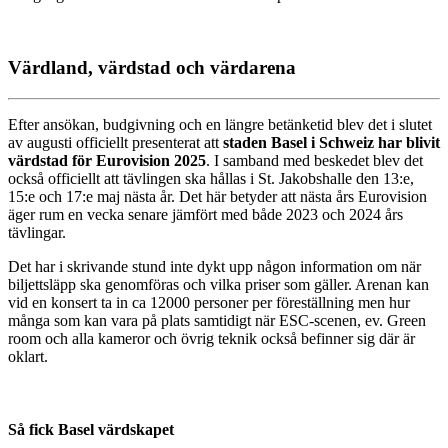
Värdland, värdstad och värdarena
Efter ansökan, budgivning och en längre betänketid blev det i slutet
av augusti officiellt presenterat att
staden Basel i Schweiz har blivit
värdstad för Eurovision 2025
. I samband med beskedet blev det
också officiellt att tävlingen ska hållas i St. Jakobshalle den 13:e,
15:e och 17:e maj nästa år. Det här betyder att nästa års Eurovision
äger rum en vecka senare jämfört med både 2023 och 2024 års
tävlingar.
Det har i skrivande stund inte dykt upp någon information om när
biljettsläpp ska genomföras och vilka priser som gäller. Arenan kan
vid en konsert ta in ca 12000 personer per föreställning men hur
många som kan vara på plats samtidigt när ESC-scenen, ev. Green
room och alla kameror och övrig teknik också befinner sig där är
oklart.
Så fick Basel värdskapet