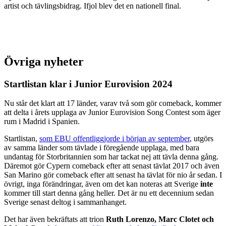
artist och tävlingsbidrag. Ifjol blev det en nationell final.
Övriga nyheter
Startlistan klar i Junior Eurovision 2024
Nu står det klart att 17 länder, varav två som gör comeback, kommer
att delta i årets upplaga av Junior Eurovision Song Contest som äger
rum i Madrid i Spanien.
Startlistan,
som EBU offentliggjorde i början av september
, utgörs
av samma länder som tävlade i föregående upplaga, med bara
undantag för Storbritannien som har tackat nej att tävla denna gång.
Däremot gör Cypern comeback efter att senast tävlat 2017 och även
San Marino gör comeback efter att senast ha tävlat för nio år sedan. I
övrigt, inga förändringar, även om det kan noteras att Sverige
inte
kommer till start denna gång heller. Det är nu ett decennium sedan
Sverige senast deltog i sammanhanget.
Det har även bekräftats att trion
Ruth Lorenzo, Marc Clotet och