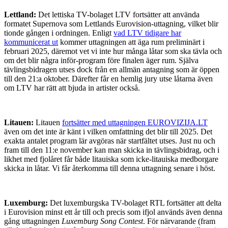
Lettland:
Det lettiska TV-bolaget LTV fortsätter att använda
formatet Supernova som Lettlands Eurovision-uttagning, vilket blir
tionde gången i ordningen. Enligt
vad LTV tidigare har
kommunicerat ut
kommer uttagningen att äga rum preliminärt i
februari 2025, däremot vet vi inte hur många låtar som ska tävla och
om det blir några inför-program före finalen äger rum. Själva
tävlingsbidragen utses dock från en allmän antagning som är öppen
till den 21:a oktober. Därefter får en hemlig jury utse låtarna även
om LTV har rätt att bjuda in artister också.
Litauen:
Litauen
fortsätter med uttagningen EUROVIZIJA.LT
även om det inte är känt i vilken omfattning det blir till 2025. Det
exakta antalet program lär avgöras när startfältet utses. Just nu och
fram till den 11:e november kan man skicka in tävlingsbidrag, och i
likhet med fjolåret får både litauiska som icke-litauiska medborgare
skicka in låtar. Vi får återkomma till denna uttagning senare i höst.
Luxemburg:
Det luxemburgska TV-bolaget RTL fortsätter att delta
i Eurovision minst ett år till och precis som ifjol används även denna
gång uttagningen
Luxemburg Song Contest
. För närvarande (fram