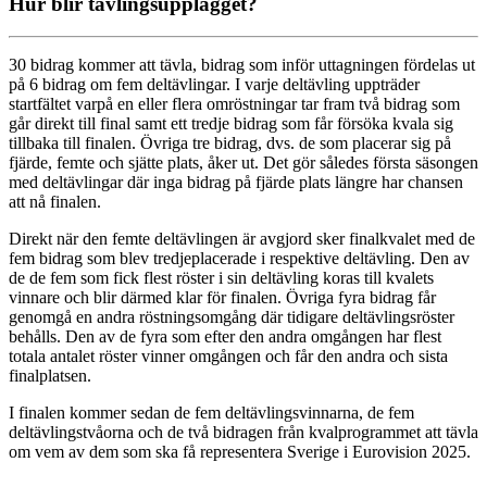
Hur blir tävlingsupplägget?
30 bidrag kommer att tävla, bidrag som inför uttagningen fördelas ut
på 6 bidrag om fem deltävlingar. I varje deltävling uppträder
startfältet varpå en eller flera omröstningar tar fram två bidrag som
går direkt till final samt ett tredje bidrag som får försöka kvala sig
tillbaka till finalen. Övriga tre bidrag, dvs. de som placerar sig på
fjärde, femte och sjätte plats, åker ut. Det gör således första säsongen
med deltävlingar där inga bidrag på fjärde plats längre har chansen
att nå finalen.
Direkt när den femte deltävlingen är avgjord sker finalkvalet med de
fem bidrag som blev tredjeplacerade i respektive deltävling. Den av
de de fem som fick flest röster i sin deltävling koras till kvalets
vinnare och blir därmed klar för finalen. Övriga fyra bidrag får
genomgå en andra röstningsomgång där tidigare deltävlingsröster
behålls. Den av de fyra som efter den andra omgången har flest
totala antalet röster vinner omgången och får den andra och sista
finalplatsen.
I finalen kommer sedan de fem deltävlingsvinnarna, de fem
deltävlingstvåorna och de två bidragen från kvalprogrammet att tävla
om vem av dem som ska få representera Sverige i Eurovision 2025.