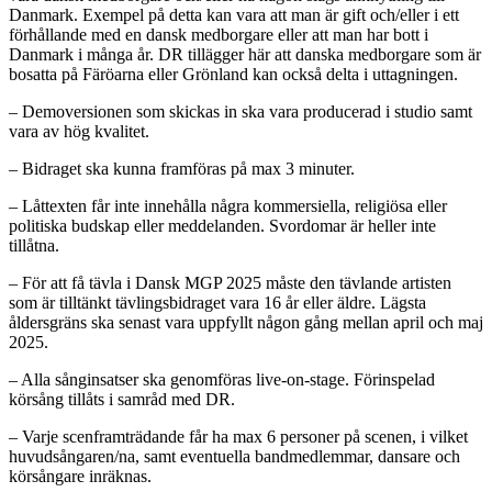
Danmark. Exempel på detta kan vara att man är gift och/eller i ett
förhållande med en dansk medborgare eller att man har bott i
Danmark i många år. DR tillägger här att danska medborgare som är
bosatta på Färöarna eller Grönland kan också delta i uttagningen.
– Demoversionen som skickas in ska vara producerad i studio samt
vara av hög kvalitet.
– Bidraget ska kunna framföras på max 3 minuter.
– Låttexten får inte innehålla några kommersiella, religiösa eller
politiska budskap eller meddelanden. Svordomar är heller inte
tillåtna.
– För att få tävla i Dansk MGP 2025 måste den tävlande artisten
som är tilltänkt tävlingsbidraget vara 16 år eller äldre. Lägsta
åldersgräns ska senast vara uppfyllt någon gång mellan april och maj
2025.
– Alla sånginsatser ska genomföras live-on-stage. Förinspelad
körsång tillåts i samråd med DR.
– Varje scenframträdande får ha max 6 personer på scenen, i vilket
huvudsångaren/na, samt eventuella bandmedlemmar, dansare och
körsångare inräknas.