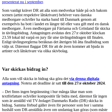
presenterat nu i september
.
Som vanligt kräver DR att alla som medverkar både på och bakom
scenen (artist respektive låtskrivare) behöver vara danska
medborgare och/eller ha starka band till Danmark genom att
exempelvis ha bott i landet en längre tid eller vara gift med en dansk
medborgare. Även medborgare på Färöarna och Grönland får skicka
in tävlingsbidrag. Antagningen avslutas den 27:e oktober klockan
23.59 lokal tid varpå en jury får utse tävlingsbidragen till finalen.
Enligt tävlingsreglerna beräknas det återigen bli åtta finalbidrag som
väljs ut. Däremot flaggar DR för att de även kommer att bjuda in
artister och låtskrivare via olika skivbolag.
Var skickas bidrag in?
Alla som vill skicka in bidrag ska göra det
via denna digitala
antagning
. Notera att deadline är satt
till den 27:e oktober 2024
.
– Det finns ingen begränsning i hur många låtar man som
textförfattare och/eller kompositör får bidra med, däremot får ingen
som är anställd vid TV-bolaget Danmarks Radio (DR) skicka in
bidrag. Samma förbud gäller även för personer som bor i samma
hushåll som DR-anställda även om undantag kan göras (som måste