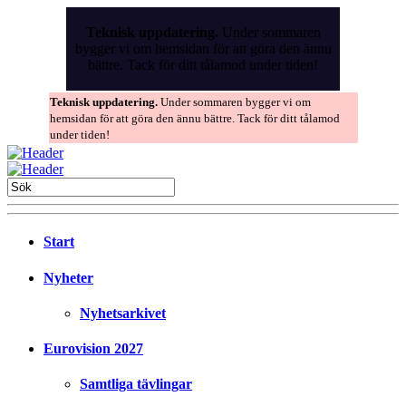
Skip
to
Teknisk uppdatering.
Under sommaren
the
bygger vi om hemsidan för att göra den ännu
content
bättre. Tack för ditt tålamod under tiden!
Teknisk uppdatering.
Under sommaren bygger vi om
hemsidan för att göra den ännu bättre. Tack för ditt tålamod
under tiden!
Start
Nyheter
Nyhetsarkivet
Eurovision 2027
Samtliga tävlingar