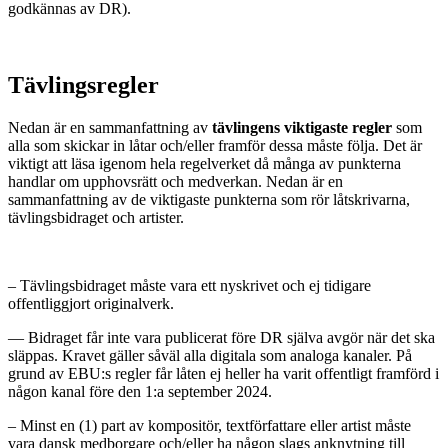
godkännas av DR).
Tävlingsregler
Nedan är en sammanfattning av
tävlingens viktigaste regler
som
alla som skickar in låtar och/eller framför dessa måste följa. Det är
viktigt att läsa igenom hela regelverket då många av punkterna
handlar om upphovsrätt och medverkan. Nedan är en
sammanfattning av de viktigaste punkterna som rör låtskrivarna,
tävlingsbidraget och artister.
– Tävlingsbidraget måste vara ett nyskrivet och ej tidigare
offentliggjort originalverk.
— Bidraget får inte vara publicerat före DR själva avgör när det ska
släppas. Kravet gäller såväl alla digitala som analoga kanaler. På
grund av EBU:s regler får låten ej heller ha varit offentligt framförd i
någon kanal före den 1:a september 2024.
– Minst en (1) part av kompositör, textförfattare eller artist måste
vara dansk medborgare och/eller ha någon slags anknytning till