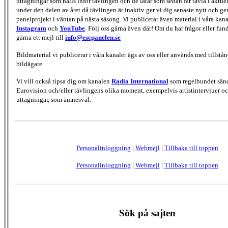
uttagningar som hålls inför tävlingen och de låtar som sedan får tävla i aktu
under den delen av året då tävlingen är inaktiv ger vi dig senaste nytt och g
panelprojekt i väntan på nästa säsong. Vi publicerar även material i våra kan
Instagram
och
YouTube
. Följ oss gärna även där! Om du har frågor eller fun
gärna ett mejl till
info@escpanelen.se
Bildmaterial vi publicerar i våra kanaler ägs av oss eller används med tillstån
bildägare.
Vi vill också tipsa dig om kanalen
Radio International
som regelbundet sän
Eurovision och/eller tävlingens olika moment, exempelvis artistintervjuer oc
uttagningar, som ämnesval.
Personalinloggning
|
Webmejl
|
Tillbaka till toppen
Personalinloggning
|
Webmejl
|
Tillbaka till toppen
Sök på sajten