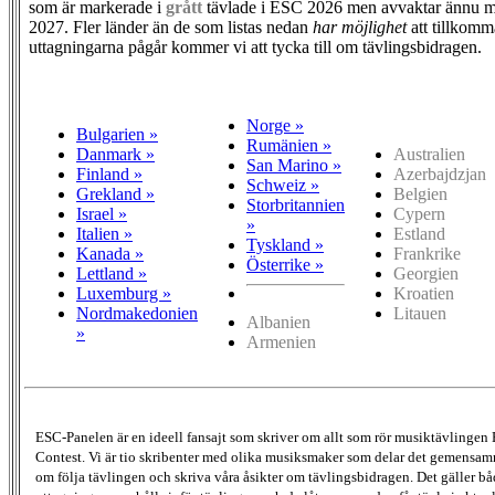
som är markerade i
grått
tävlade i ESC 2026 men avvaktar ännu m
2027. Fler länder än de som listas nedan
har möjlighet
att tillkomm
uttagningarna pågår kommer vi att tycka till om tävlingsbidragen.
Norge »
Bulgarien »
Rumänien »
Danmark »
Australien
San Marino »
Finland »
Azerbajdzjan
Schweiz »
Grekland »
Belgien
Storbritannien
Israel »
Cypern
»
Italien »
Estland
Tyskland »
Kanada »
Frankrike
Österrike »
Lettland »
Georgien
Luxemburg »
Kroatien
Nordmakedonien
Litauen
Albanien
»
Armenien
ESC-Panelen är en ideell fansajt som skriver om allt som rör musiktävlingen
Contest. Vi är tio skribenter med olika musiksmaker som delar det gemensamma
om följa tävlingen och skriva våra åsikter om tävlingsbidragen. Det gäller bå