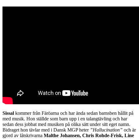
Sissal
kommer från Färöarna och har ända sedan barnsben hållit på
med musik. Hon ställde som barn upp i en talangtävling och har
sedan dess jobbat med musiken på olika sätt under sitt eget namn.
Bidraget hon tävlar med i Dansk MGP heter
”Hallucination”
och är
gjord av låtskrivarna
Malthe Johansen, Chris Rohde-Frisk, Line