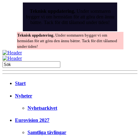
Skip
to
Teknisk uppdatering.
Under sommaren
the
bygger vi om hemsidan för att göra den ännu
content
bättre. Tack för ditt tålamod under tiden!
Teknisk uppdatering.
Under sommaren bygger vi om
hemsidan för att göra den ännu bättre. Tack för ditt tålamod
under tiden!
Start
Nyheter
Nyhetsarkivet
Eurovision 2027
Samtliga tävlingar