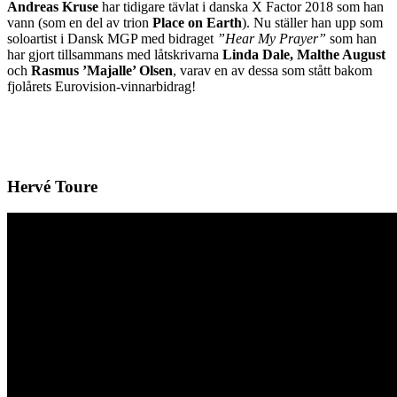
Andreas Kruse
har tidigare tävlat i danska X Factor 2018 som han
vann (som en del av trion
Place on Earth
). Nu ställer han upp som
soloartist i Dansk MGP med bidraget
”Hear My Prayer”
som han
har gjort tillsammans med låtskrivarna
Linda Dale, Malthe August
och
Rasmus ’Majalle’ Olsen
, varav en av dessa som stått bakom
fjolårets Eurovision-vinnarbidrag!
Hervé Toure