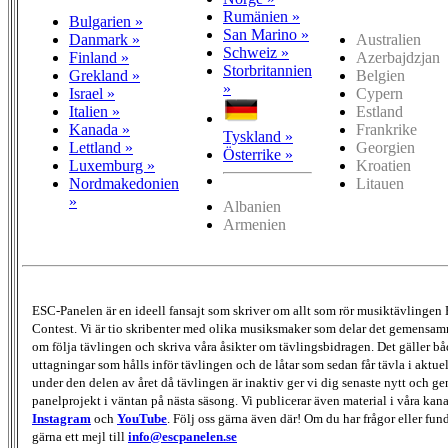
Rumänien »
Bulgarien »
San Marino »
Danmark »
Australien
Schweiz »
Finland »
Azerbajdzjan
Storbritannien
Grekland »
Belgien
»
Israel »
Cypern
Italien »
Estland
Kanada »
Frankrike
Tyskland »
Lettland »
Georgien
Österrike »
Luxemburg »
Kroatien
Nordmakedonien
Litauen
»
Albanien
Armenien
ESC-Panelen är en ideell fansajt som skriver om allt som rör musiktävlingen
Contest. Vi är tio skribenter med olika musiksmaker som delar det gemensamma
om följa tävlingen och skriva våra åsikter om tävlingsbidragen. Det gäller bå
uttagningar som hålls inför tävlingen och de låtar som sedan får tävla i aktu
under den delen av året då tävlingen är inaktiv ger vi dig senaste nytt och g
panelprojekt i väntan på nästa säsong. Vi publicerar även material i våra kan
Instagram
och
YouTube
. Följ oss gärna även där! Om du har frågor eller fun
gärna ett mejl till
info@escpanelen.se