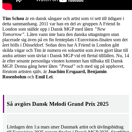
Tim Schou
är en dansk sångare och artist som vi sett till tidigare i
detta sammanhang. 2011 var han en del av gruppen A Friend In
London som ställde upp i Dansk MGP med låten
”New
Tomorrow”
. Låten vann inte bara den danska uttagningen utan
placerade sig även på en fin femteplats i Eurovision-finalen som det
året hölls i Düsseldorf. Sedan dess har A Friend in London gått
skilda vägar och Tim är numera en soloartist som även gjort låtar till
andra artister som tävlat i Dansk MGP vid ett flertal tillfällen. Nu, 14
år efter senaste personliga vinsten kommer han tillbaka till Dansk
MGP. Denna gång heter låten
”Proud”
och med sig på upphovet,
förutom artisten själv, är
Joachim Ersgaard, Benjamin
Rosenbohm
och
Emil Lei
.
Så avgörs Dansk Melodi Grand Prix 2025
Lördagen den 1:a mars utser Danmark artist och tävlingsbidrag