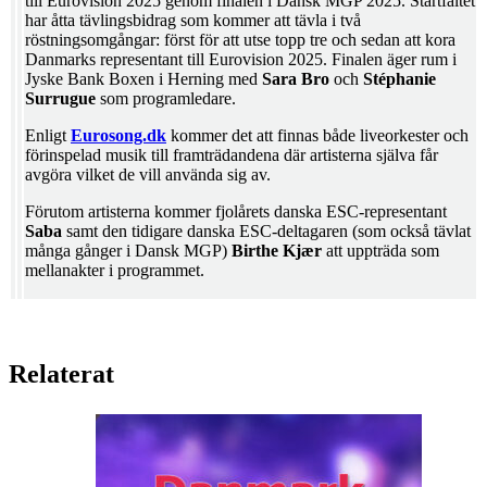
till Eurovision 2025 genom finalen i Dansk MGP 2025. Startfältet
har åtta tävlingsbidrag som kommer att tävla i två
röstningsomgångar: först för att utse topp tre och sedan att kora
Danmarks representant till Eurovision 2025. Finalen äger rum i
Jyske Bank Boxen i Herning med
Sara
Bro
och
Stéphanie
Surrugue
som programledare.
Enligt
Eurosong.dk
kommer det att finnas både liveorkester och
förinspelad musik till framträdandena där artisterna själva får
avgöra vilket de vill använda sig av.
Förutom artisterna kommer fjolårets danska ESC-representant
Saba
samt den tidigare danska ESC-deltagaren (som också tävlat
många gånger i Dansk MGP)
Birthe Kjær
att uppträda som
mellanakter i programmet.
Relaterat