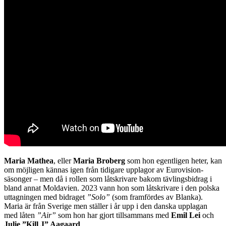
Maria Mathea
, eller
Maria Broberg
som hon egentligen heter, kan
om möjligen kännas igen från tidigare upplagor av Eurovision-
säsonger – men då i rollen som låtskrivare bakom tävlingsbidrag i
bland annat Moldavien. 2023 vann hon som låtskrivare i den polska
uttagningen med bidraget
”Solo”
(som framfördes av Blanka).
Maria är från Sverige men ställer i år upp i den danska upplagan
med låten
”Air”
som hon har gjort tillsammans med
Emil Lei
och
Julie ”Kill J” Aagaard
.