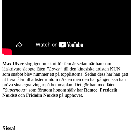
Max Ulver
slog igenom stort för fem år sedan när han som
låtskrivare släppte låten
”Lover”
till den kinesiska artisten KUN
som snabbt blev nummer ett på topplistorna. Sedan dess har han gett
ut flera låtar till artister runtom i Asien men den här gången ska han
pröva sina egna vingar på hemmaplan. Det gör han med låten
”Supernova”
som förutom honom själv har
Remee
,
Frederik
Nordsø
och
Fridolin Nordsø
på upphovet.
Sissal