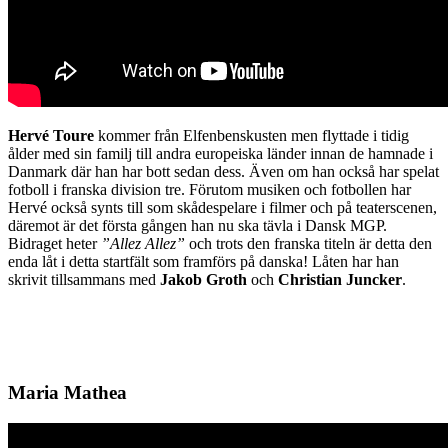
Hervé Toure
kommer från Elfenbenskusten men flyttade i tidig
ålder med sin familj till andra europeiska länder innan de hamnade i
Danmark där han har bott sedan dess. Även om han också har spelat
fotboll i franska division tre. Förutom musiken och fotbollen har
Hervé också synts till som skådespelare i filmer och på teaterscenen,
däremot är det första gången han nu ska tävla i Dansk MGP.
Bidraget heter
”Allez Allez”
och trots den franska titeln är detta den
enda låt i detta startfält som framförs på danska! Låten har han
skrivit tillsammans med
Jakob Groth
och
Christian
Juncker
.
Maria Mathea