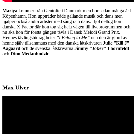
Mariya
kommer från Gentofte i Danmark men bor sedan många år i
Köpenhamn. Hon uppträder både gällande musik och dans men
hjälper också andra artister med sång och dans. Ifjol deltog hon i
danska X Factor där hon tog sig hela vägen till liveprogrammen och
nu ska hon för första gången tävla i Dansk Melodi Grand Prix.
Hennes tävlingsbidrag heter
”I Belong to Me”
och den är gjord av
henne själv tillsammans med den danska låtskrivaren
Julie ”Kill J”
Aagaard
och de svenska låtskrivarna
Jimmy ”Joker” Thörnfeldt
och
Dino Medanhodzic
.
Max Ulver