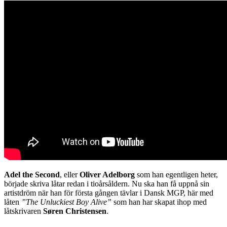
Adel the Second
, eller
Oliver Adelborg
som han egentligen heter,
började skriva låtar redan i tioårsåldern. Nu ska han få uppnå sin
artistdröm när han för första gången tävlar i Dansk MGP, här med
låten
”The Unluckiest Boy Alive”
som han har skapat ihop med
låtskrivaren
Søren Christensen
.