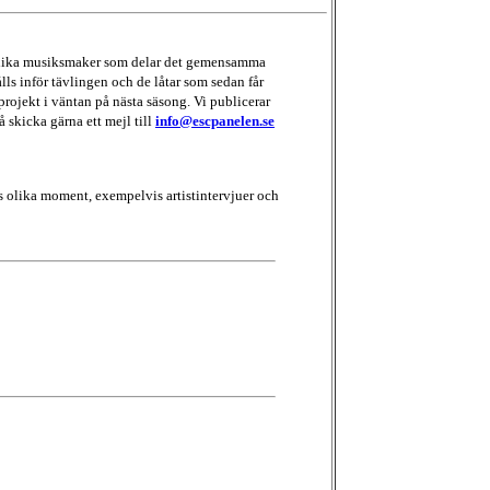
d olika musiksmaker som delar det gemensamma
lls inför tävlingen och de låtar som sedan får
projekt i väntan på nästa säsong. Vi publicerar
å skicka gärna ett mejl till
info@escpanelen.se
 olika moment, exempelvis artistintervjuer och