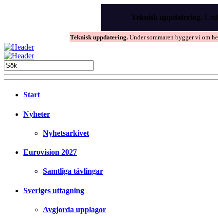
Skip
to
Teknisk uppdatering.
Unde
the
content
Teknisk uppdatering.
Under sommaren bygger vi om hems
Start
Nyheter
Nyhetsarkivet
Eurovision 2027
Samtliga tävlingar
Sveriges uttagning
Avgjorda upplagor