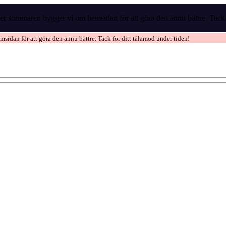
r sommaren bygger vi om hemsidan för att göra den ännu bättre. Tack f
idan för att göra den ännu bättre. Tack för ditt tålamod under tiden!