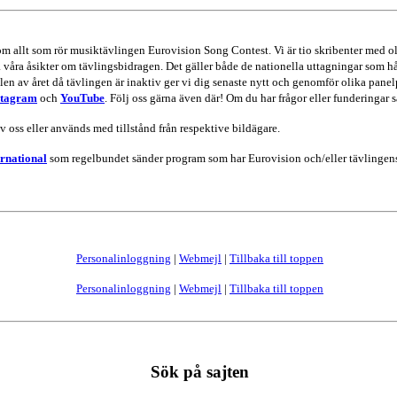
 om allt som rör musiktävlingen Eurovision Song Contest. Vi är tio skribenter me
va våra åsikter om tävlingsbidragen. Det gäller både de nationella uttagningar som hå
en av året då tävlingen är inaktiv ger vi dig senaste nytt och genomför olika panel
stagram
och
YouTube
. Följ oss gärna även där! Om du har frågor eller funderingar s
av oss eller används med tillstånd från respektive bildägare.
rnational
som regelbundet sänder program som har Eurovision och/eller tävlingens
Personalinloggning
|
Webmejl
|
Tillbaka till toppen
Personalinloggning
|
Webmejl
|
Tillbaka till toppen
Sök på sajten