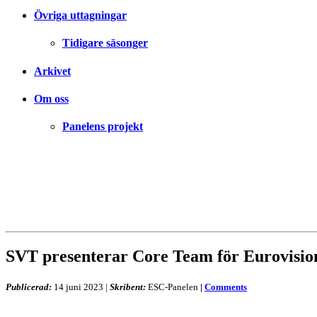
Övriga uttagningar
Tidigare säsonger
Arkivet
Om oss
Panelens projekt
SVT presenterar Core Team för Eurovisio
Publicerad:
14 juni 2023
|
Skribent:
ESC-Panelen
|
Comments