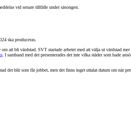
ddelas vid senare tillfälle under säsongen.
2024 ska produceras.
se om att bli värdstad. SVT startade arbetet med att välja ut värdstad m
ts
. I samband med det presenterades det inte vilka städer som hade ansö
det blir som får jobbet, men det finns inget uttalat datum om när pres