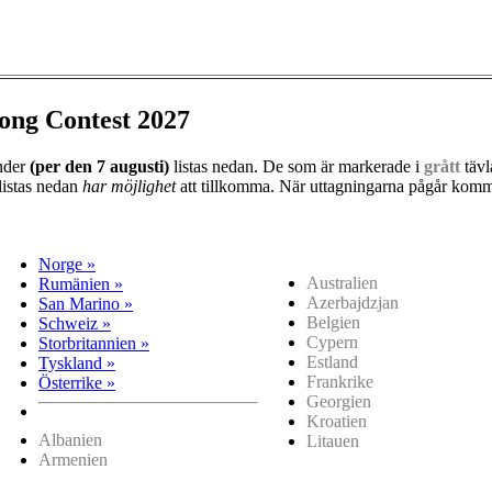
ong Contest 2027
änder
(per den
7 augusti)
listas nedan. De som är markerade i
grått
tävl
listas nedan
har möjlighet
att tillkomma. När uttagningarna pågår kommer
Norge »
Australien
Rumänien »
Azerbajdzjan
San Marino »
Belgien
Schweiz »
Cypern
Storbritannien »
Estland
Tyskland »
Frankrike
Österrike »
Georgien
Kroatien
Albanien
Litauen
Armenien