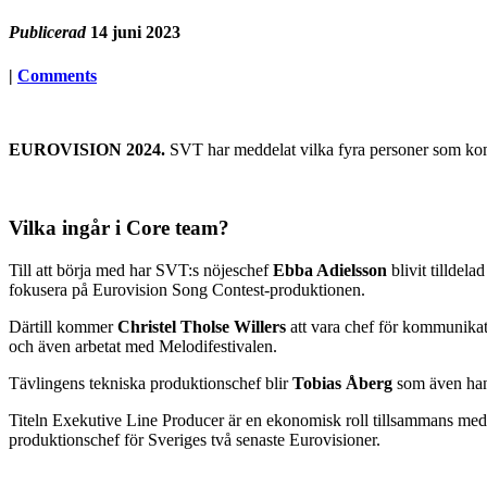
Publicerad
14 juni 2023
|
Comments
EUROVISION 2024.
SVT har meddelat vilka fyra personer som ko
Vilka ingår i Core team?
Till att börja med har SVT:s nöjeschef
Ebba Adielsson
blivit tilldel
fokusera på Eurovision Song Contest-produktionen.
Därtill kommer
Christel Tholse Willers
att vara chef för kommunikat
och även arbetat med Melodifestivalen.
Tävlingens tekniska produktionschef blir
Tobias Åberg
som även han
Titeln Exekutive Line Producer är en ekonomisk roll tillsammans med ö
produktionschef för Sveriges två senaste Eurovisioner.