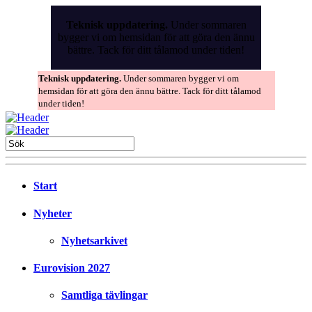
Skip
to
Teknisk uppdatering.
Under sommaren
the
bygger vi om hemsidan för att göra den ännu
content
bättre. Tack för ditt tålamod under tiden!
Teknisk uppdatering.
Under sommaren bygger vi om
hemsidan för att göra den ännu bättre. Tack för ditt tålamod
under tiden!
Start
Nyheter
Nyhetsarkivet
Eurovision 2027
Samtliga tävlingar