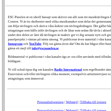
ESC-Panelen är en ideell fansajt som skriver om allt som rör musiktävlingen
Contest. Vi är tio skribenter med olika musiksmaker som delar det gemensamma
om följa tävlingen och skriva våra åsikter om tävlingsbidragen. Det gäller bå
uttagningar som hålls inför tävlingen och de låtar som sedan får tävla i aktu
under den delen av året då tävlingen är inaktiv ger vi dig senaste nytt och g
panelprojekt i väntan på nästa säsong. Vi publicerar även material i våra kan
Instagram
och
YouTube
. Följ oss gärna även där! Om du har frågor eller fun
gärna ett mejl till
info@escpanelen.se
Bildmaterial vi publicerar i våra kanaler ägs av oss eller används med tillstån
bildägare.
Vi vill också tipsa dig om kanalen
Radio International
som regelbundet sän
Eurovision och/eller tävlingens olika moment, exempelvis artistintervjuer oc
uttagningar, som ämnesval.
Personalinloggning
|
Webmejl
|
Tillbaka till toppen
Personalinloggning
|
Webmejl
|
Tillbaka till toppen