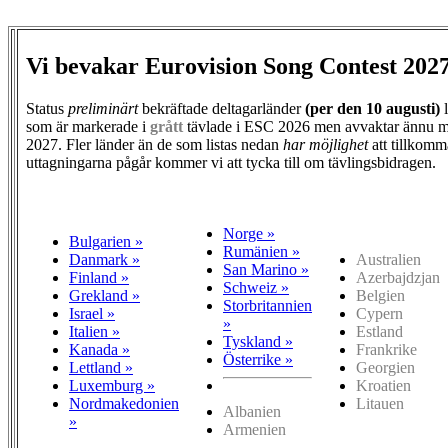
Vi bevakar Eurovision Song Contest 202
Status
preliminärt
bekräftade deltagarländer
(per den
10 augusti)
l
som är markerade i
grått
tävlade i ESC 2026 men avvaktar ännu m
2027. Fler länder än de som listas nedan
har möjlighet
att tillkomm
uttagningarna pågår kommer vi att tycka till om tävlingsbidragen.
Norge »
Bulgarien »
Rumänien »
Danmark »
Australien
San Marino »
Finland »
Azerbajdzjan
Schweiz »
Grekland »
Belgien
Storbritannien
Israel »
Cypern
»
Italien »
Estland
Tyskland »
Kanada »
Frankrike
Österrike »
Lettland »
Georgien
Luxemburg »
Kroatien
Nordmakedonien
Litauen
Albanien
»
Armenien