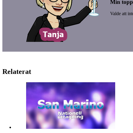
Min toppl
Valde att in
Relaterat