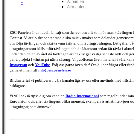
Albanien
»
Armenien
ESC-Panelen är en ideell fansajt som skriver om allt som rör musiktävlingen
Contest. Vi är tio skribenter med olika musiksmaker som delar det gemensamma
om följa tävlingen och skriva våra åsikter om tävlingsbidragen. Det gäller bå
uttagningar som hålls inför tävlingen och de låtar som sedan får tävla i aktu
under den delen av året då tävlingen är inaktiv ger vi dig senaste nytt och g
panelprojekt i väntan på nästa säsong. Vi publicerar även material i våra kan
Instagram
och
YouTube
. Följ oss gärna även där! Om du har frågor eller fun
gärna ett mejl till
info@escpanelen.se
Bildmaterial vi publicerar i våra kanaler ägs av oss eller används med tillstån
bildägare.
Vi vill också tipsa dig om kanalen
Radio International
som regelbundet sän
Eurovision och/eller tävlingens olika moment, exempelvis artistintervjuer oc
uttagningar, som ämnesval.