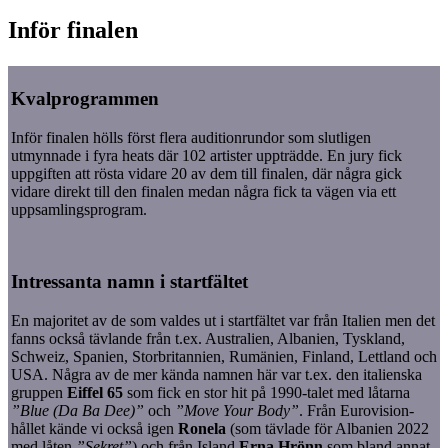
Inför finalen
Kvalprogrammen
Inför finalen hölls först flera auditionrundor som slutligen
utmynnade i fyra heats där 102 artister uppträdde. En jury fick
uppgiften att rösta vidare 20 av dem till finalen, där några gick
vidare direkt till den finalen medan några fick ta vägen via ett
uppsamlingsprogram.
Intressanta namn i startfältet
En majoritet av de som valdes ut i startfältet var från Italien men det
fanns också tävlande från t.ex. Australien, Albanien, Tyskland,
Schweiz, Spanien, Storbritannien, Rumänien, Finland, Lettland och
USA. Några av de mer kända namnen här var t.ex. den italienska
gruppen
Eiffel 65
som fick en stor hit på 1990-talet med låtarna
”Blue (Da Ba Dee)”
och
”Move Your Body”
. Från Eurovision-
hållet kände vi också igen
Ronela
(som tävlade för Albanien 2022
med låten
”Sekret”
) och från Island
Erna Hrönn
som bland annat