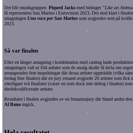
Det blir musikgruppen
Piqued Jacks
med bidraget
”Like an Anim
få representera San Marino i Eurovision 2023. Det stod klart i finalen
uttagningen
Una voce per San Marino
som avgjordes sent på kvälle
2023.
Så var finalen
Efter en längre antagning i kombination med casting hade produkti
uttagningen valt ut 104 artister som de ansåg skulle få tävla om seger
arrangerades fem inspelningar där dessa artister uppträdde (vilka sän
fredag före finalen) där en jury ensamt avgjorde 20 artister som fick tä
ytterligare två finalister (varav en som dock inte deltog i finalen) so
direktkvalificerade artister.
Resultatet i finalen avgjordes av en femannajury där bland andra d
Al Bano
ingick.
Hela resultatet