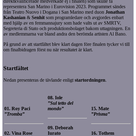
direktkvalificerade medverkade ej i finalen) som skulle få
representera San Marino i Eurovision 2023. Programmet sändes
från Teatro Nuovo i Dogana i San Marino med duon
Jonathan
Kashanian
&
Senhit
som programledare och avgjordes enbart
med hjälp av en femmannajury som hade valts ut av SMRTV,
Segreteria di Stato och produktionsbolaget bakom uttagningen. En
av medlemmarna var bland andra den berömda artisten Al Bano.
På grund av att startfältet blev klart dagen före finalen tycker vi till
om finalbidragen först nu när resultatet är klart.
Startfältet
Nedan presenteras de tävlande enligt
startordningen
.
08. Iole
”Sul tetto del
01. Roy Paci
mondo”
15. Mate
”Tromba”
”Prisma”
09. Deborah
02. Vina Rose
Iurato
16. Tothem