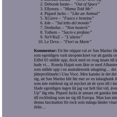
Deborah Iurato –
”Out of Space”
Ellynora –
”Mama Told Me”
Piqued Jacks –
”Like an Animal”
XGiove –
”Fuoco e benzina”
Iole –
”Sul tetto del mondo”
Deshedus –
”Non basterà”
Tothem –
”Sacro e profano”
NeVRuZ –
”L’alieno”
Le Deva –
”Fiori su Marte”
Kommentar:
Ett lite otippat val av San Marino f
som egentligen varit utropstecknet var att gamla 
Eiffel 65 ställde upp, dock med en svag insats till
hade vi… Ronela Hajati som åkte ur med Albanien i
som ställde upp i en australiensisk uttagning… det h
jätteprofilstarkt i Una Voce. Men kanske är det det
sig, att San Marino blir lite mer av en talangbank fö
som inte etablerat sig så mycket att de syns till i i
Hade egentligen ingen låt jag var helt fäst vid, ä
Up” låg etta. Piqued Jacks är annars ett ganska intre
till rockbidrag som tar sig till Europa. Man kan nä
denna fascination för rock som många länder vis
ifrån…