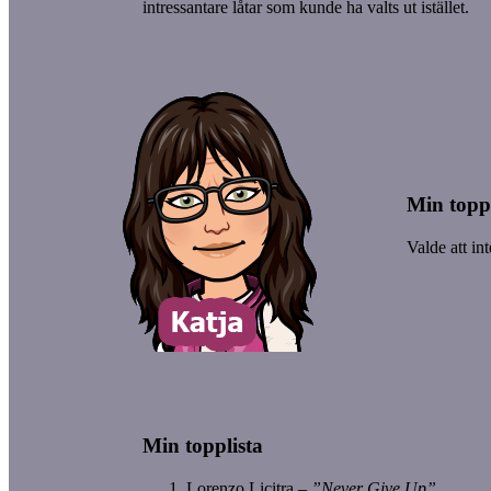
intressantare låtar som kunde ha valts ut istället.
Min toppl
Valde att in
Min topplista
Lorenzo Licitra –
”Never Give Up”