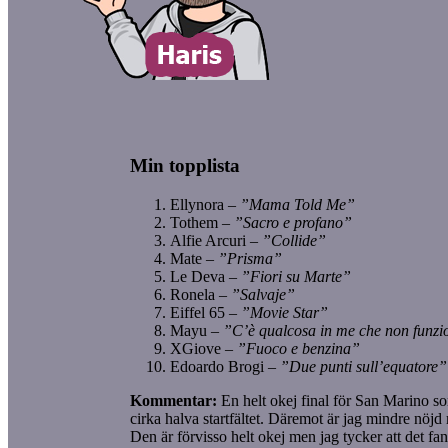
Min topplista
Ellynora –
”Mama Told Me”
Tothem –
”Sacro e profano”
Alfie Arcuri –
”Collide”
Mate –
”Prisma”
Le Deva –
”Fiori su Marte”
Ronela –
”Salvaje”
Eiffel 65 –
”Movie Star”
Mayu –
”C’è qualcosa in me che non funz
XGiove –
”Fuoco e benzina”
Edoardo Brogi –
”Due punti sull’equatore
Kommentar:
En helt okej final för San Marino so
cirka halva startfältet. Däremot är jag mindre nöjd
Den är förvisso helt okej men jag tycker att det fa