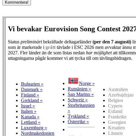
Vi bevakar Eurovision Song Contest 202
Status
preliminärt
bekräftade deltagarländer
(per den
7 augusti)
li
som är markerade i
grått
tävlade i ESC 2026 men avvaktar ännu m
2027. Fler länder än de som listas nedan
har möjlighet
att tillkomm
uttagningarna pågår kommer vi att tycka till om tävlingsbidragen.
Norge »
Bulgarien »
Rumänien »
Danmark »
Australien
San Marino »
Finland »
Azerbajdzjan
Schweiz »
Grekland »
Belgien
Storbritannien
Israel »
Cypern
»
Italien »
Estland
Tyskland »
Kanada »
Frankrike
Österrike »
Lettland »
Georgien
Luxemburg »
Kroatien
Nordmakedonien
Litauen