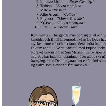
Lorenzo Licitra –
”Never Give Up”
Tothem –
”Sacro e profano”
Mate –
”Prisma”
Alfie Arcuri –
”Collide”
Ellynora –
”Mama Told Me”
XGiove –
”Fuoco e benzina”
Eiffel 65 –
”Movie Star”
Kommentar:
Här gjorde man bort sig rejält och va
kandidat och låt till Liverpool. Tvåan Le Deva hade
mycket bättre val och det fanns flera andra bra bid
Faktum är att
”Like an Aninal”
med Piqued Jacks 
bidraget någonsin från San Marino i Eurovision So
mig. Jag har inga förhoppningar över att de ska nå
framgångar i år. Det blir garanterat en finalmiss hä
sig själva som gjorde ett sånt kasst val.