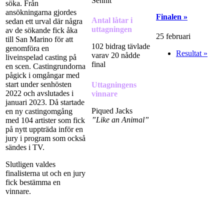
Senhit
söka. Från
ansökningarna gjordes
Finalen »
Antal låtar i
sedan ett urval där några
uttagningen
av de sökande fick åka
25 februari
till San Marino för att
102 bidrag tävlade
genomföra en
Resultat »
varav 20 nådde
liveinspelad casting på
final
en scen. Castingrundorna
pågick i omgångar med
start under senhösten
Uttagningens
2022 och avslutades i
vinnare
januari 2023. Då startade
Piqued Jacks
en ny castingomgång
”Like an Animal”
med 104 artister som fick
på nytt uppträda inför en
jury i program som också
sändes i TV.
Slutligen valdes
finalisterna ut och en jury
fick bestämma en
vinnare.