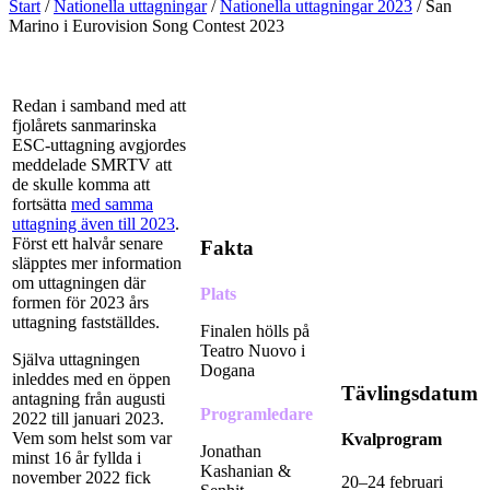
Start
/
Nationella uttagningar
/
Nationella uttagningar 2023
/
San
Marino i Eurovision Song Contest 2023
Redan i samband med att
fjolårets sanmarinska
ESC-uttagning avgjordes
meddelade SMRTV att
de skulle komma att
fortsätta
med samma
uttagning även till 2023
.
Först ett halvår senare
Fakta
släpptes mer information
om uttagningen där
Plats
formen för 2023 års
uttagning fastställdes.
Finalen hölls på
Teatro Nuovo i
Själva uttagningen
Dogana
inleddes med en öppen
Tävlingsdatum
antagning från augusti
Programledare
2022 till januari 2023.
Vem som helst som var
Kvalprogram
Jonathan
minst 16 år fyllda i
Kashanian &
november 2022 fick
20–24 februari