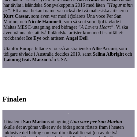
har tävlat i isländska Söngvakeppnin 2016 med låten
”Hugur minn
er”
. Ett annat bekant namn var också de två maltesiska artisterna
Kurt Cassar,
som även var med i fjolårets Una voce Per San
Marino, och
Nicole
Hammett
, som så sent som ifjol tävlade i
Maltas MESC-uttagning med bidraget
”A Lovers Heart”
. Vi ska
även nämna det att två finländska artister kom med i startfältet:
rockbandet
Ice Eye
och artisten
Angel Dell
.
Utanför Europa hittade vi också australienska
Alfie Arcuri
, som
tidigare tävlade i Australia decides 2019, samt
Selina Albright
och
Laioung feat. Marzio
från USA.
Finalen
I finalen i
San Marinos
uttagning
Una voce per San Marino
skulle det avgöras vilket av de bidrag som röstats fram i heaten
inklusive det bidrag som var direktkvalificerat (en av de två