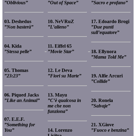
”Oblivious”
”Out of Space”
”Sacro e profano”
03. Deshedus
10. NeVRuZ
17. Edoardo Brogi
”Non basterà”
”L’alieno”
”Due punti
sull’equatore”
04. Kida
11. Eiffel 65
”
Stessa pelle”
”Movie Star”
18. Ellynora
”Mama Told Me”
05. Thomas
12. Le Deva
”23:23”
”Fiori su Marte”
19. Alfie Arcuri
”Collide”
06. Piqued Jacks
13. Mayu
”Like an Animal”
”C’è qualcosa in
20. Ronela
me che non
”Salvaje”
funziona”
07. E.E.F.
”Something for
21. XGiove
You”
14. Lorenzo
”Fuoco e benzina”
Licitra