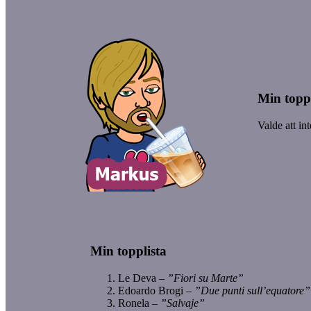
Min toppl
Valde att in
Min topplista
Le Deva –
”Fiori su Marte”
Edoardo Brogi –
”Due punti sull’equatore
Ronela –
”Salvaje”