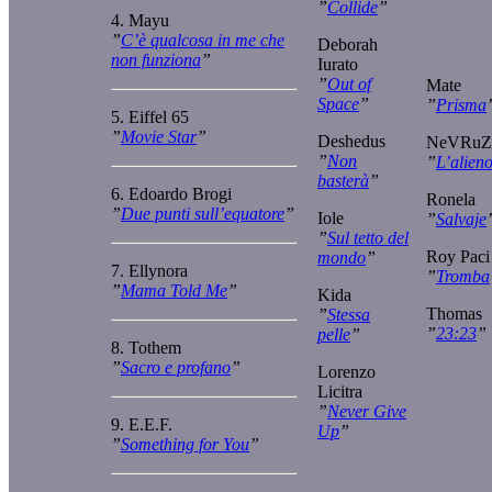
”
Collide
”
4. Mayu
”
C’è qualcosa in me che
Deborah
non funziona
”
Iurato
”
Out of
Mate
Space
”
”
Prisma
5. Eiffel 65
”
Movie Star
”
Deshedus
NeVRuZ
”
Non
”
L’alien
basterà
”
6. Edoardo Brogi
Ronela
”
Due punti sull’equatore
”
Iole
”
Salvaje
”
Sul tetto del
Roy Paci
mondo
”
7. Ellynora
”
Tromba
”
Mama Told Me
”
Kida
Thomas
”
Stessa
”
23:23
”
pelle
”
8. Tothem
”
Sacro e profano
”
Lorenzo
Licitra
”
Never Give
9. E.E.F.
Up
”
”
Something for You
”