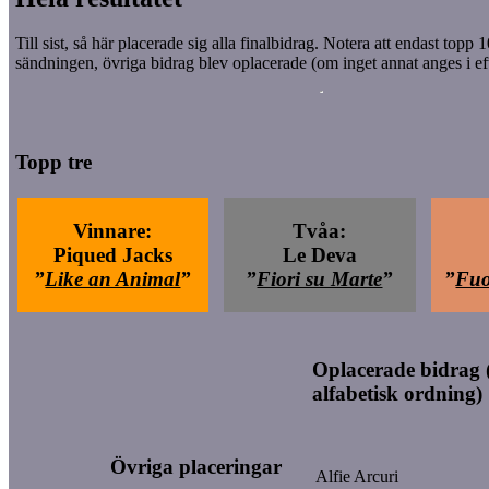
Till sist, så här placerade sig alla finalbidrag. Notera att endast topp 
sändningen, övriga bidrag blev oplacerade (om inget annat anges i ef
Topp tre
Vinnare:
Tvåa:
Piqued Jacks
Le Deva
”
Like an Animal
”
”
Fiori su Marte
”
”
Fuo
Oplacerade bidrag (
alfabetisk ordning)
Övriga placeringar
Alfie Arcuri