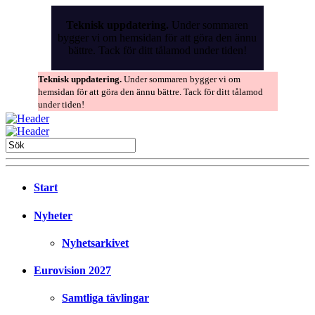
Skip
to
Teknisk uppdatering.
Under sommaren
the
bygger vi om hemsidan för att göra den ännu
content
bättre. Tack för ditt tålamod under tiden!
Teknisk uppdatering.
Under sommaren bygger vi om
hemsidan för att göra den ännu bättre. Tack för ditt tålamod
under tiden!
Start
Nyheter
Nyhetsarkivet
Eurovision 2027
Samtliga tävlingar