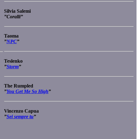
Silvia Salemi
”Coralli”
Taoma
”
NPC
”
Teslenko
”
Storm
”
The Rumpled
”
You Get Me So High
”
Vincenzo Capua
”
Sei sempre tu
”