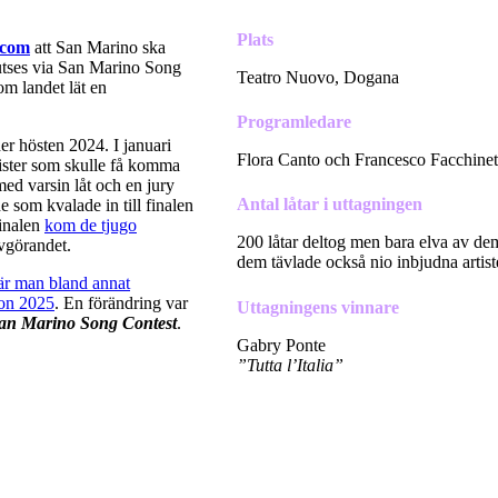
Plats
.com
att San Marino ska
e utses via San Marino Song
Teatro Nuovo, Dogana
om landet lät en
Programledare
r hösten 2024. I januari
Flora Canto och Francesco Facchinet
tister som skulle få komma
 med varsin låt och en jury
Antal låtar i uttagningen
e som kvalade in till finalen
finalen
kom de tjugo
200 låtar deltog men bara elva av dem 
vgörandet.
dem tävlade också nio inbjudna artiste
är man bland annat
ion 2025
. En förändring var
Uttagningens vinnare
an Marino Song Contest
.
Gabry Ponte
”Tutta l’Italia”