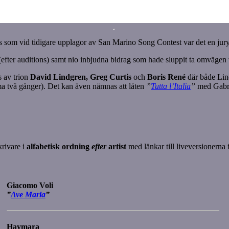
om vid tidigare upplagor av San Marino Song Contest var det en jury s
 (efter auditions) samt nio inbjudna bidrag som hade sluppit ta omvägen 
 av trion
David Lindgren, Greg Curtis
och
Boris René
där både Lind
a två gånger). Det kan även nämnas att låten
”
Tutta l’Italia
”
med Gabry
krivare i
alfabetisk ordning
efter
artist
med länkar till liveversionerna 
Giacomo Voli
”
Ave Maria
”
Haymara