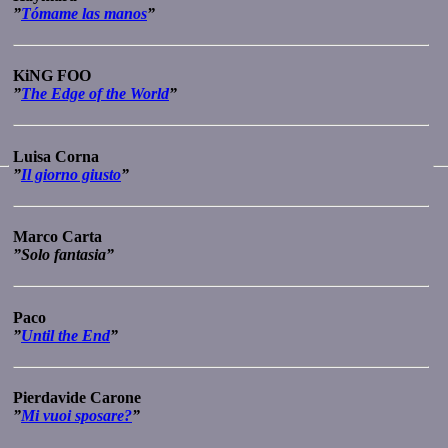
”
Tómame las manos
”
KiNG FOO
”
The Edge of the World
”
Luisa Corna
”
Il giorno giusto
”
Marco Carta
”Solo fantasia”
Paco
”
Until the End
”
Pierdavide Carone
”
Mi vuoi sposare?
”