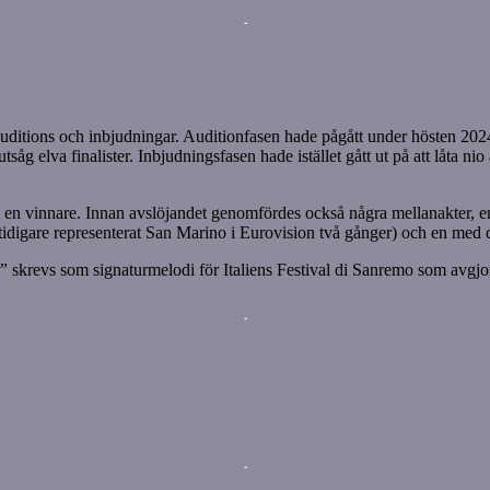
auditions och inbjudningar. Auditionfasen hade pågått under hösten 2024
utsåg elva finalister. Inbjudningsfasen hade istället gått ut på att låta ni
am en vinnare. Innan avslöjandet genomfördes också några mellanakter, 
idigare representerat San Marino i Eurovision två gånger) och en med
a”
skrevs som signaturmelodi för Italiens Festival di Sanremo som avgjo