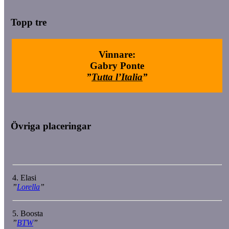
Topp tre
Vinnare:
Gabry Ponte
”
Tutta l’Italia
”
Övriga placeringar
4. Elasi
”
Lorella
”
5. Boosta
”
BTW
”