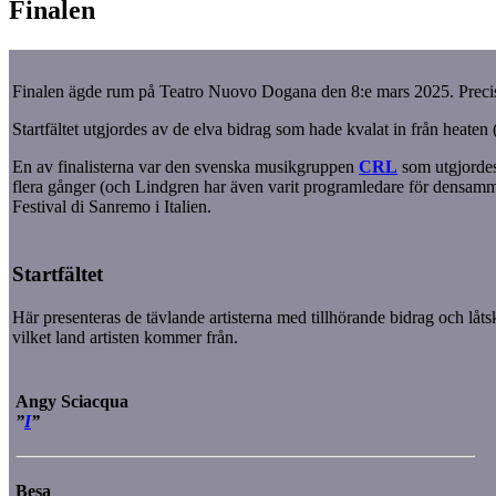
Finalen
Finalen ägde rum på Teatro Nuovo Dogana den 8:e mars 2025. Precis s
Startfältet utgjordes av de elva bidrag som hade kvalat in från heaten
En av finalisterna var den svenska musikgruppen
CRL
som utgjordes
flera gånger (och Lindgren har även varit programledare för densamm
Festival di Sanremo i Italien.
Startfältet
Här presenteras de tävlande artisterna med tillhörande bidrag och låts
vilket land artisten kommer från.
Angy Sciacqua
”
I
”
Besa