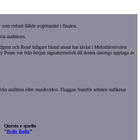
om enbart fällde avgörandet i finalen.
via auditions.
gren och René tidigare bland annat har tävlat i Melodifestivalen
 Ponte var från början signaturmelodi till denna säsongs upplaga av
från audition eller musikvideo. Flaggan framför artisten indikerar
Questo e quello
”
Bella Balla
”