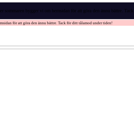
r sommaren bygger vi om hemsidan för att göra den ännu bättre. Tack f
idan för att göra den ännu bättre. Tack för ditt tålamod under tiden!