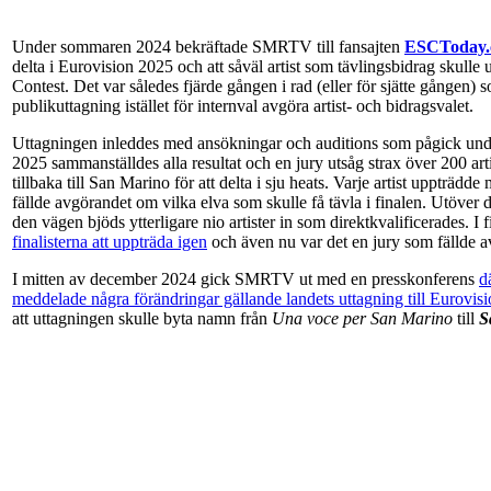
Under sommaren 2024 bekräftade SMRTV till fansajten
ESCToday
delta i Eurovision 2025 och att såväl artist som tävlingsbidrag skull
Contest. Det var således fjärde gången i rad (eller för sjätte gången) s
publikuttagning istället för internval avgöra artist- och bidragsvalet.
Uttagningen inleddes med ansökningar och auditions som pågick unde
2025 sammanställdes alla resultat och en jury utsåg strax över 200 ar
tillbaka till San Marino för att delta i sju heats. Varje artist uppträdde
fällde avgörandet om vilka elva som skulle få tävla i finalen. Utöver d
den vägen bjöds ytterligare nio artister in som direktkvalificerades. I 
finalisterna att uppträda igen
och även nu var det en jury som fällde a
I mitten av december 2024 gick SMRTV ut med en presskonferens
d
meddelade några förändringar gällande landets uttagning till Eurovis
att uttagningen skulle byta namn från
Una voce per San Marino
till
S