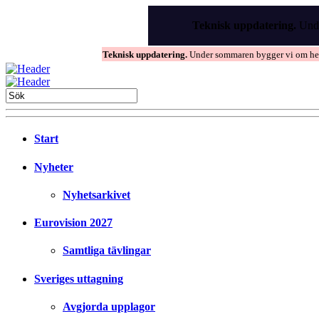
Skip
to
Teknisk uppdatering.
Unde
the
content
Teknisk uppdatering.
Under sommaren bygger vi om hems
Start
Nyheter
Nyhetsarkivet
Eurovision 2027
Samtliga tävlingar
Sveriges uttagning
Avgjorda upplagor