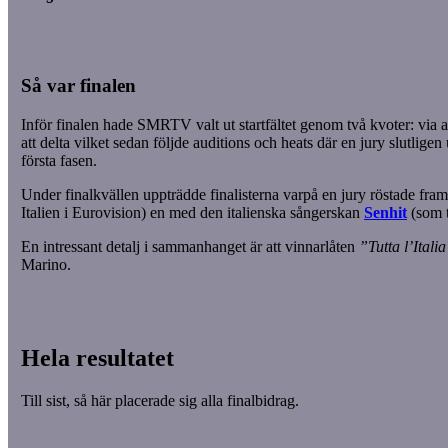
Så var finalen
Inför finalen hade SMRTV valt ut startfältet genom två kvoter: via 
att delta vilket sedan följde auditions och heats där en jury slutligen 
första fasen.
Under finalkvällen uppträdde finalisterna varpå en jury röstade fr
Italien i Eurovision) en med den italienska sångerskan
Senhit
(som t
En intressant detalj i sammanhanget är att vinnarlåten
”Tutta l’Itali
Marino.
Hela resultatet
Till sist, så här placerade sig alla finalbidrag.