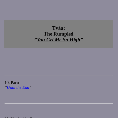
Tvåa:
The Rumpled
”
You Get Me So High
”
10. Paco
”
Until the End
”