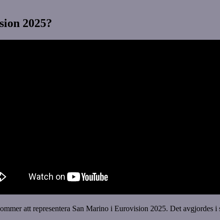
sion 2025?
ommer att representera San Marino i Eurovision 2025. Det avgjordes i 