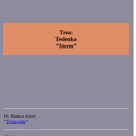
Trea:
Teslenko
”
Storm
”
16. Bianca Atzei
”
Testacoda
”