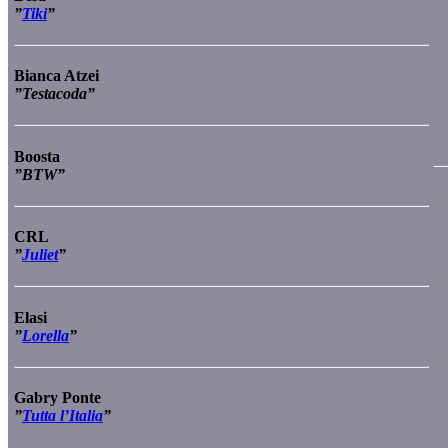
”
Tiki
”
Bianca Atzei
”Testacoda”
Boosta
”BTW”
CRL
”
Juliet
”
Elasi
”
Lorella
”
Gabry Ponte
”
Tutta l’Italia
”