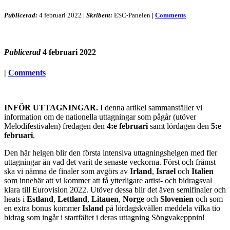
Publicerad:
4 februari 2022
|
Skribent:
ESC-Panelen
|
Comments
Publicerad
4 februari 2022
|
Comments
INFÖR UTTAGNINGAR.
I denna artikel sammanställer vi
information om de nationella uttagningar som pågår (utöver
Melodifestivalen) fredagen den
4:e februari
samt lördagen den
5:e
februari
.
Den här helgen blir den första intensiva uttagningshelgen med fler
uttagningar än vad det varit de senaste veckorna. Först och främst
ska vi nämna de finaler som avgörs av
Irland
,
Israel
och
Italien
som innebär att vi kommer att få ytterligare artist- och bidragsval
klara till Eurovision 2022. Utöver dessa blir det även semifinaler och
heats i
Estland
,
Lettland
,
Litauen
,
Norge
och
Slovenien
och som
en extra bonus kommer
Island
på lördagskvällen meddela vilka tio
bidrag som ingår i startfältet i deras uttagning Söngvakeppnin!