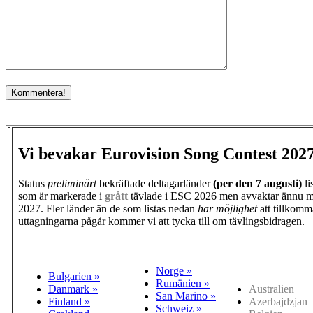
Vi bevakar Eurovision Song Contest 202
Status
preliminärt
bekräftade deltagarländer
(per den
7 augusti)
li
som är markerade i
grått
tävlade i ESC 2026 men avvaktar ännu m
2027. Fler länder än de som listas nedan
har möjlighet
att tillkomm
uttagningarna pågår kommer vi att tycka till om tävlingsbidragen.
Norge »
Bulgarien »
Rumänien »
Danmark »
Australien
San Marino »
Finland »
Azerbajdzjan
Schweiz »