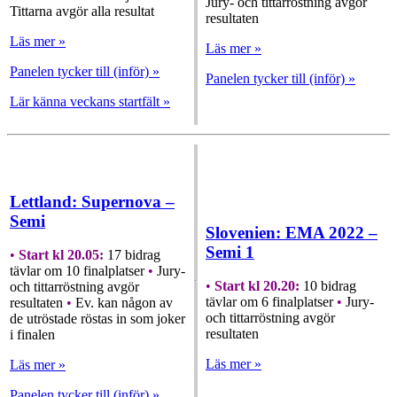
Jury- och tittarröstning avgör
Tittarna avgör alla resultat
resultaten
Läs mer »
Läs mer »
Panelen tycker till (inför) »
Panelen tycker till (inför) »
Lär känna veckans startfält »
Lettland: Supernova –
Semi
Slovenien: EMA 2022 –
Semi 1
•
Start kl 20.05:
17 bidrag
tävlar om 10 finalplatser
•
Jury-
•
Start kl 20.20:
10 bidrag
och tittarröstning avgör
tävlar om 6 finalplatser
•
Jury-
resultaten
•
Ev. kan någon av
och tittarröstning avgör
de utröstade röstas in som joker
resultaten
i finalen
Läs mer »
Läs mer »
Panelen tycker till (inför) »