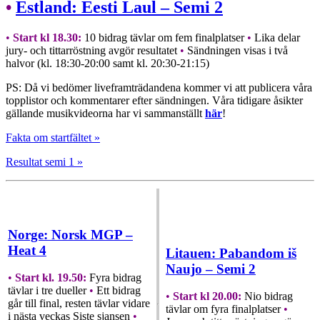
•
Estland: Eesti Laul – Semi 2
•
Start kl 18.30:
10 bidrag tävlar om fem finalplatser
•
Lika delar
jury- och tittarröstning avgör resultatet
•
Sändningen visas i två
halvor (kl. 18:30-20:00 samt kl. 20:30-21:15)
PS: Då vi bedömer liveframträdandena kommer vi att publicera våra
topplistor och kommentarer efter sändningen. Våra tidigare åsikter
gällande musikvideorna har vi sammanställt
här
!
Fakta om startfältet »
Resultat semi 1 »
Norge: Norsk MGP –
Heat 4
Litauen: Pabandom iš
Naujo – Semi 2
•
Start kl. 19.50:
Fyra bidrag
tävlar i tre dueller
•
Ett bidrag
•
Start kl 20.00:
Nio bidrag
går till final, resten tävlar vidare
tävlar om fyra finalplatser
•
i nästa veckas Siste sjansen
•