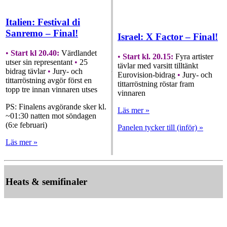
Italien: Festival di
Sanremo – Final!
Israel: X Factor – Final!
•
Start kl 20.40:
Värdlandet
•
Start kl. 20.15:
Fyra artister
utser sin representant
•
25
tävlar med varsitt tilltänkt
bidrag tävlar
•
Jury- och
Eurovision-bidrag
•
Jury- och
tittarröstning avgör först en
tittarröstning röstar fram
topp tre innan vinnaren utses
vinnaren
PS: Finalens avgörande sker kl.
Läs mer »
~01:30 natten mot söndagen
(6:e februari)
Panelen tycker till (inför) »
Läs mer »
Heats & semifinaler