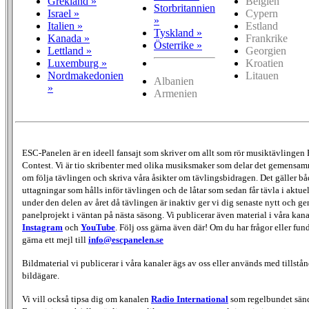
Grekland »
Belgien
Storbritannien
Israel »
Cypern
»
Italien »
Estland
Tyskland »
Kanada »
Frankrike
Österrike »
Lettland »
Georgien
Luxemburg »
Kroatien
Nordmakedonien
Litauen
Albanien
»
Armenien
ESC-Panelen är en ideell fansajt som skriver om allt som rör musiktävlingen
Contest. Vi är tio skribenter med olika musiksmaker som delar det gemensamma
om följa tävlingen och skriva våra åsikter om tävlingsbidragen. Det gäller bå
uttagningar som hålls inför tävlingen och de låtar som sedan får tävla i aktu
under den delen av året då tävlingen är inaktiv ger vi dig senaste nytt och g
panelprojekt i väntan på nästa säsong. Vi publicerar även material i våra kan
Instagram
och
YouTube
. Följ oss gärna även där! Om du har frågor eller fun
gärna ett mejl till
info@escpanelen.se
Bildmaterial vi publicerar i våra kanaler ägs av oss eller används med tillstån
bildägare.
Vi vill också tipsa dig om kanalen
Radio International
som regelbundet sän