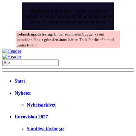
Skip
to
Teknisk uppdatering.
Under sommaren
the
bygger vi om hemsidan för att göra den ännu
content
bättre. Tack för ditt tålamod under tiden!
Teknisk uppdatering.
Under sommaren bygger vi om
hemsidan för att göra den ännu bättre. Tack för ditt tålamod
under tiden!
Start
Nyheter
Nyhetsarkivet
Eurovision 2027
Samtliga tävlingar