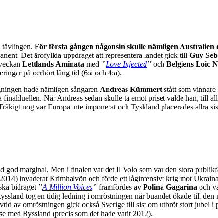
i tävlingen.
För första gången någonsin skulle nämligen Australien d
rmanent. Det ärofyllda uppdraget att representera landet gick till
Guy Seb
onveckan
Lettlands
Aminata
med
”
Love Injected
”
och
Belgiens Loic N
eringar på oerhört lång tid (6:a och 4:a).
agningen hade nämligen sångaren
Andreas Kümmert
stått som vinnare
 finalduellen. När Andreas sedan skulle ta emot priset valde han, till al
råkigt nog var Europa inte imponerat och Tyskland placerades allra si
od marginal. Men i finalen var det Il Volo som var den stora publikfav
r 2014) invaderat Krimhalvön och förde ett lågintensivt krig mot Ukrai
yska bidraget
”
A Million Voices
”
framfördes av
Polina Gagarina
och va
yssland tog en tidig ledning i omröstningen när buandet ökade till den 
tid av omröstningen gick också Sverige till sist om utbröt stort jubel 
lse med Ryssland (precis som det hade varit 2012).