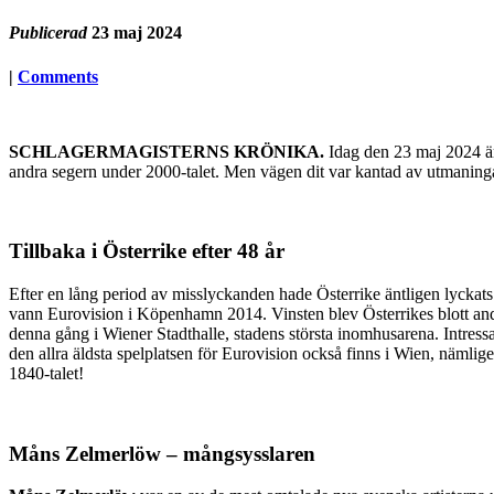
Publicerad
23 maj 2024
|
Comments
SCHLAGERMAGISTERNS KRÖNIKA.
Idag den 23 maj 2024 är
andra segern under 2000-talet. Men vägen dit var kantad av utmaning
Tillbaka i Österrike efter 48 år
Efter en lång period av misslyckanden hade Österrike äntligen lycka
vann Eurovision i Köpenhamn 2014. Vinsten blev Österrikes blott an
denna gång i Wiener Stadthalle, stadens största inomhusarena. Intressan
den allra äldsta spelplatsen för Eurovision också finns i Wien, nämlig
1840-talet!
Måns Zelmerlöw – mångsysslaren