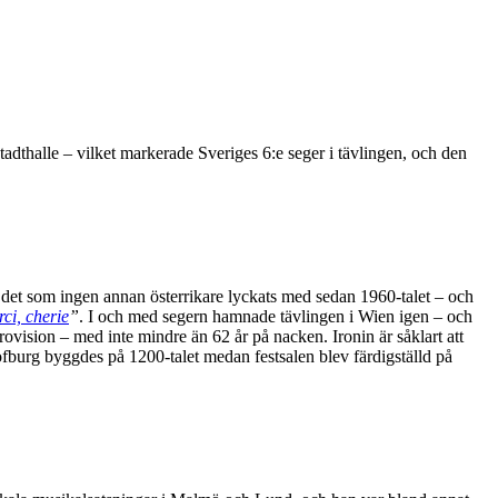
dthalle – vilket markerade Sveriges 6:e seger i tävlingen, och den
det som ingen annan österrikare lyckats med sedan 1960-talet – och
ci, cherie
”
. I och med segern hamnade tävlingen i Wien igen – och
urovision – med inte mindre än 62 år på nacken. Ironin är såklart att
Hofburg byggdes på 1200-talet medan festsalen blev färdigställd på