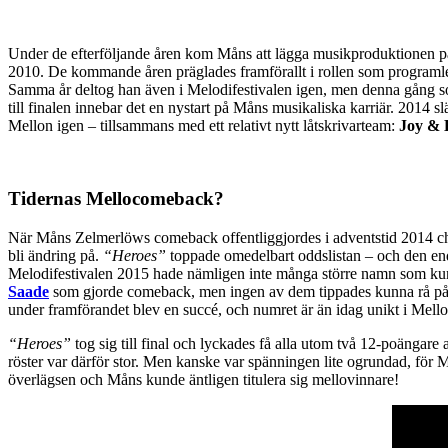
Under de efterföljande åren kom Måns att lägga musikproduktionen på 
2010. De kommande åren präglades framförallt i rollen som programl
Samma år deltog han även i Melodifestivalen igen, men denna gång s
till finalen innebar det en nystart på Måns musikaliska karriär. 2014 s
Mellon igen – tillsammans med ett relativt nytt låtskrivarteam:
Joy & 
Tidernas Mellocomeback?
När Måns Zelmerlöws comeback offentliggjordes i adventstid 2014 cho
bli ändring på.
“Heroes”
toppade omedelbart oddslistan – och den en
Melodifestivalen 2015 hade nämligen inte många större namn som kund
Saade
som gjorde comeback, men ingen av dem tippades kunna rå på
under framförandet blev en succé, och numret är än idag unikt i Mel
“Heroes”
tog sig till final och lyckades få alla utom två 12-poängare
röster var därför stor. Men kanske var spänningen lite ogrundad, för
överlägsen och Måns kunde äntligen titulera sig mellovinnare!