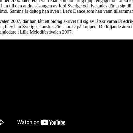
under 2000-talet. Han var redan som tonåring djupt engagerad i olika 
an till den andra säsongen av Idol Sverige och lyckades där ta sig till
lmö. Samma år deltog han även i Let’s Dance som han vann tillsamman
en 2007, där han fått ett bidrag skrivet till sig av låtskrivarna
Fredr
nalen, blev han Sveriges kanske största artist på kuppen. De följande år
ramledare i Lilla Melodifestivalen 2007.