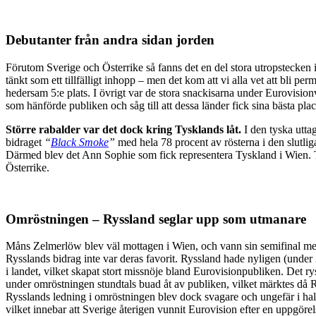
Debutanter från andra sidan jorden
Förutom Sverige och Österrike så fanns det en del stora utropstecken 
tänkt som ett tillfälligt inhopp – men det kom att vi alla vet att bli pe
hedersam 5:e plats. I övrigt var de stora snackisarna under Eurovisi
som hänförde publiken och såg till att dessa länder fick sina bästa plac
Större rabalder var det dock kring Tysklands låt.
I den tyska utt
bidraget
“
Black Smoke
”
med hela 78 procent av rösterna i den slutliga
Därmed blev det Ann Sophie som fick representera Tyskland i Wien. T
Österrike.
Omröstningen – Ryssland seglar upp som utmanare
Måns Zelmerlöw blev väl mottagen i Wien, och vann sin semifinal med g
Rysslands bidrag inte var deras favorit. Ryssland hade nyligen (unde
i landet, vilket skapat stort missnöje bland Eurovisionpubliken. Det r
under omröstningen stundtals buad åt av publiken, vilket märktes då R
Rysslands ledning i omröstningen blev dock svagare och ungefär i halv
vilket innebar att Sverige återigen vunnit Eurovision efter en uppgöre