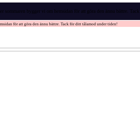
r sommaren bygger vi om hemsidan för att göra den ännu bättre. Tack f
idan för att göra den ännu bättre. Tack för ditt tålamod under tiden!