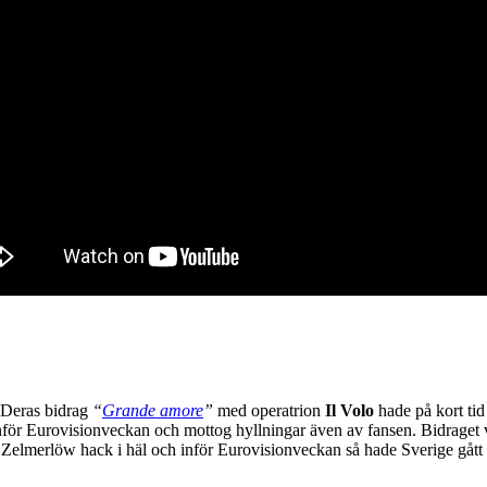
n. Deras bidrag
“
Grande amore
”
med operatrion
Il Volo
hade på kort tid
r inför Eurovisionveckan och mottog hyllningar även av fansen. Bidraget
s Zelmerlöw hack i häl och inför Eurovisionveckan så hade Sverige gått 