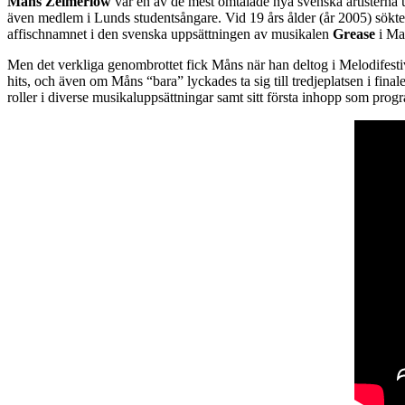
Måns Zelmerlöw
var en av de mest omtalade nya svenska artisterna 
även medlem i Lunds studentsångare. Vid 19 års ålder (år 2005) sökte h
affischnamnet i den svenska uppsättningen av musikalen
Grease
i Ma
Men det verkliga genombrottet fick Måns när han deltog i Melodifestival
hits, och även om Måns “bara” lyckades ta sig till tredjeplatsen i fi
roller i diverse musikaluppsättningar samt sitt första inhopp som prog