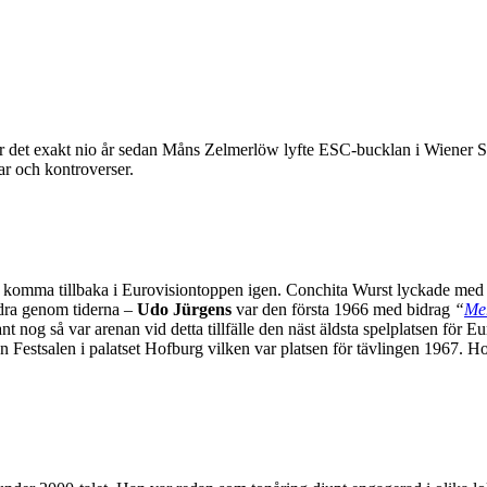
 det exakt nio år sedan Måns Zelmerlöw lyfte ESC-bucklan i Wiener Sta
ar och kontroverser.
ts komma tillbaka i Eurovisiontoppen igen. Conchita Wurst lyckade med 
dra genom tiderna –
Udo Jürgens
var den första 1966 med bidrag
“
Mer
t nog så var arenan vid detta tillfälle den näst äldsta spelplatsen för E
en Festsalen i palatset Hofburg vilken var platsen för tävlingen 1967. 