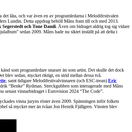
 det låta, och var även en av programledarna i Melodifestivalen
ders Lundin. Detta uppdrag behöll Måns fram till och med 2013.
k Segerstedt och Tone Damli
. Även om bidraget aldrig tog sig vidare
-julalbum” sedan 2009. Måns hade nu siktet inställt på att delta i
känd som programledare snarare än som artist. Det skulle det dock
Det blev sedan, mycket riktigt, en strid mellan dessa två.
tte
, samt tidigare Melodifestivalvinnaren (och ESC-trean)
Eric
redrik “Benke” Rydman. Streckgubben som interagerade med Måns
 nu senast vinnarbidraget i Eurovision 2024 “The Code”.
 lyckades vinna juryns röster även 2009. Spänningen inför folkets
ubbel så mycket mer än tvåan Jon Henrik Fjällgren. Vinsten blev