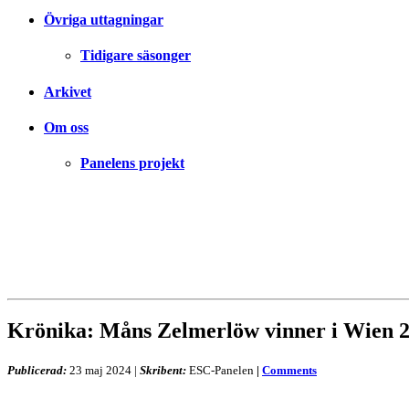
Övriga uttagningar
Tidigare säsonger
Arkivet
Om oss
Panelens projekt
Krönika: Måns Zelmerlöw vinner i Wien 
Publicerad:
23 maj 2024
|
Skribent:
ESC-Panelen
|
Comments