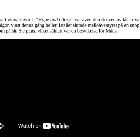
art vinnarfavorit.
“Hope and Glory”
var även den skriven av låtskr
någon vinst denna gång heller. Istället slutade melloäventyret på en snöp
på sin 5:e plats, vilket såklart var en besvikelse för Måns.