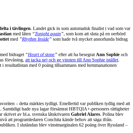
elta i tävlingen
. Landet gick in som automatisk finalist i vad som var
astian
med låten
“
Tonight again
”
, som kom att sluta på en oerhörd
ottet
med
”
Rhythm Inside
”
som hade två mycket annorlunda bidrag
 med bidraget
“
Heart of stone
”
efter att ha besegrat
Ann Sophie
och
las förvåning,
att tacka nej och ge vinsten till Ann Sophie istället
.
st i resultatlistan med 0 poäng tillsammans med hemmanationen
oriten – detta märktes tydligt. Emellertid var publiken tydlig med att
na. Samtidigt hade nya lagar försämrat HBTQIA+-personers rättigheter
r skrivet av bl.a. svenska låtskrivaren
Gabriel Alares
. Polina blev
nivå att programledaren Conchita kände behov att säga ifrån.
i publiken. I slutändan blev vinstmarginalen 62 poäng över Ryssland –