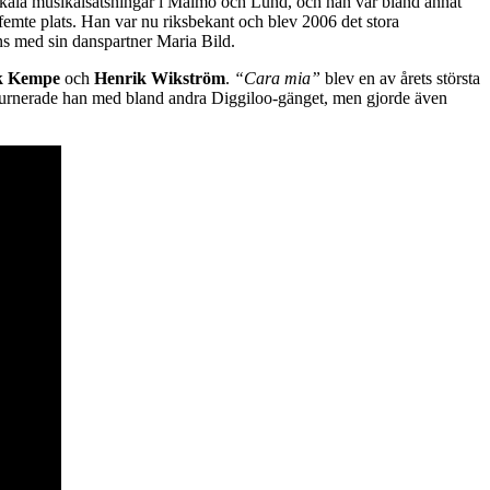
lokala musikalsatsningar i Malmö och Lund, och han var bland annat
 femte plats. Han var nu riksbekant och blev 2006 det stora
s med sin danspartner Maria Bild.
ik Kempe
och
Henrik Wikström
.
“Cara mia”
blev en av årets största
en turnerade han med bland andra Diggiloo-gänget, men gjorde även