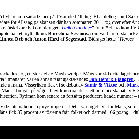
hyllan, och satsade mer på TV-underhållning. Bl.a. deltog han i Så ska
edare för Allsång på skansen där han sommaren 2011 tog över efter An
om låtskrivare bakom bidraget “
Hello Goodbye
” framförd av duon
Eri
läppte han ett nytt album,
Barcelona Sessions
, som var han första “icke
Linnea Deb och Anton Hård af Segerstad
. Bidraget hette
“Heroes”
.
ckades nog en stor del av Musiksverige. Måns var vid detta laget mer 
da utmanaren var en annan talangjaktskändis:
Jon Henrik Fjällgren
. 
e utmana. Visserligen fick vi se debut av
Samir & Viktor
och
Marie
 Måns. Tungan på vågen blev framförandet – ett nummer skapat av F
lohistorien. Rydman kom senare att fortsätta producera kända nummer –
 av de internationella jurygrupperna. Detta var inget nytt för Måns, som
 Måns fick 35 procent av rösterna från folket och därmed 166 poäng – d