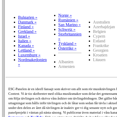
Norge »
Bulgarien »
Rumänien »
Danmark »
Australien
San Marino »
Finland »
Azerbajdzjan
Schweiz »
Grekland »
Belgien
Storbritannien
Israel »
Cypern
»
Italien »
Estland
Tyskland »
Kanada »
Frankrike
Österrike »
Lettland »
Georgien
Luxemburg »
Kroatien
Nordmakedonien
Litauen
Albanien
»
Armenien
ESC-Panelen är en ideell fansajt som skriver om allt som rör musiktävlingen
Contest. Vi är tio skribenter med olika musiksmaker som delar det gemensamma
om följa tävlingen och skriva våra åsikter om tävlingsbidragen. Det gäller bå
uttagningar som hålls inför tävlingen och de låtar som sedan får tävla i aktu
under den delen av året då tävlingen är inaktiv ger vi dig senaste nytt och g
panelprojekt i väntan på nästa säsong. Vi publicerar även material i våra kan