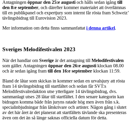
Antagningen
öppnar den 25:e augusti
och hålls sedan igång
till
den 8:e september
, och därefter kommer materialet att överlämnas
till en publikpanel och expertjury som internt får rösta fram Schweiz’
tävlingsbidrag till Eurovision 2023.
Mer information om detta finns sammanfattat
i denna artikel
.
Sveriges Melodifestivalen 2023
När det handlar om
Sverige
är det antagning till
Melodifestivalen
som gäller. Antagningen
öppnar den 26:e augusti
klockan 08.00
och är sedan igång fram
till den 16:e september
klockan 11:59.
Bland de låtar som skickas in kommer sedan en urvalsjury att rösta
fram 14 tävlingsbidrag till startfältet och sedan får SVT:s
Melodifestivalredaktion utse ytterligare 14 tävlingsbidrag, dvs.
sammanlagt utses 28 låtar till startfältet. I den senare kategorin kan
bidragen komma både från juryns ratade hög men även från s.k.
specialinbjudningar från låtskrivare och artister. Någon gång i slutet
av det här året är det planerat att startfältets tävlande ska presenteras
även om det än så länge saknas officiella datum för detta.