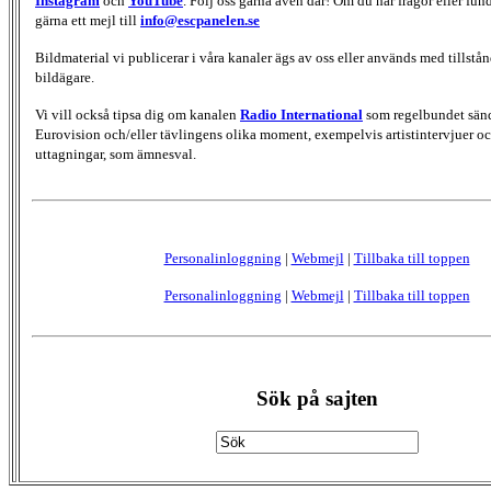
Instagram
och
YouTube
. Följ oss gärna även där! Om du har frågor eller fun
gärna ett mejl till
info@escpanelen.se
Bildmaterial vi publicerar i våra kanaler ägs av oss eller används med tillstån
bildägare.
Vi vill också tipsa dig om kanalen
Radio International
som regelbundet sän
Eurovision och/eller tävlingens olika moment, exempelvis artistintervjuer oc
uttagningar, som ämnesval.
Personalinloggning
|
Webmejl
|
Tillbaka till toppen
Personalinloggning
|
Webmejl
|
Tillbaka till toppen
Sök på sajten