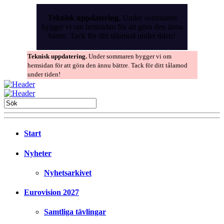
Skip
to
Teknisk uppdatering.
Under sommaren
the
bygger vi om hemsidan för att göra den ännu
content
bättre. Tack för ditt tålamod under tiden!
Teknisk uppdatering.
Under sommaren bygger vi om
hemsidan för att göra den ännu bättre. Tack för ditt tålamod
under tiden!
Start
Nyheter
Nyhetsarkivet
Eurovision 2027
Samtliga tävlingar