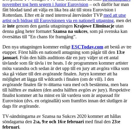
november tog hem segern i Junior Eurovision
– och därför har man
fått blodad tand att välja en lika bra akt till stora Eurovision i
Rotterdam. Efter ett år med internval återvänder TVP
med att utse
artist och bidrag till Eurovisionen via en nationell uttagning
, men det
är
inte
genom den gamla uttagningen
Krajowe Eliminacje
utan
denna gång heter formatet
Szansa na sukces
, som på svenska kan
översättas till ”En chans för framgång”.
Den nya uttagningen kommer enligt
ESCToday.com
att bestå av tre
etapper. Först hålls en nationell antagning som pågår till den
13:e
januari
. Från den hålls auditions där en jury väljer ut ett antal
tävlande som får tävla i tre heats. I de programmen kommer artister
möta varandra och sedan är det upp till en jury att avgöra vilka som
ska gå vidare till den avgörande finalen. Juryn kommer att ha
möjlighet att lägga till wildcards i finalen (om de vill). I den
avgörande finalen får tv-tittarna vara med och bestämma, men bara
till hälften av makten (den andra hälften avgörs av jury). Respektive
finalist kommer att ha minst en låt vardera som är anpassad för
Eurovision (dvs. en originallåt) som framförs innan det slutligen är
dags för avgörande.
TV-sändningarna av Szansa na Sukces 2020 kommer att hållas
söndagarna den
2:a, 9:e och 16:e februari
med final den
23:e
februari
.