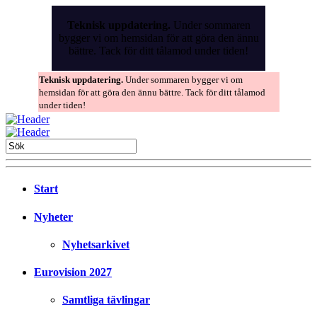
Skip
to
Teknisk uppdatering.
Under sommaren
the
bygger vi om hemsidan för att göra den ännu
content
bättre. Tack för ditt tålamod under tiden!
Teknisk uppdatering.
Under sommaren bygger vi om
hemsidan för att göra den ännu bättre. Tack för ditt tålamod
under tiden!
Start
Nyheter
Nyhetsarkivet
Eurovision 2027
Samtliga tävlingar