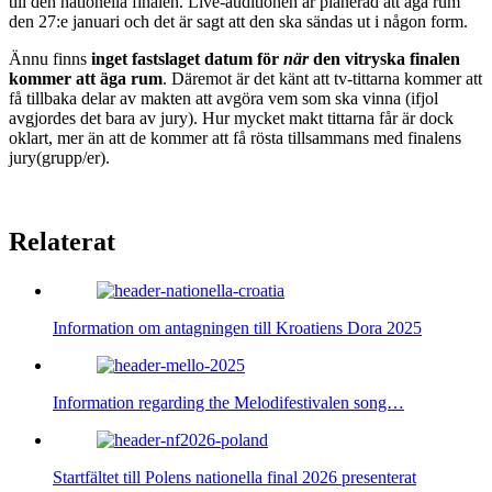
till den nationella finalen. Live-auditionen är planerad att äga rum
den 27:e januari och det är sagt att den ska sändas ut i någon form.
Ännu finns
inget fastslaget datum för
när
den vitryska finalen
kommer att äga rum
. Däremot är det känt att tv-tittarna kommer att
få tillbaka delar av makten att avgöra vem som ska vinna (ifjol
avgjordes det bara av jury). Hur mycket makt tittarna får är dock
oklart, mer än att de kommer att få rösta tillsammans med finalens
jury(grupp/er).
Relaterat
Information om antagningen till Kroatiens Dora 2025
Information regarding the Melodifestivalen song…
Startfältet till Polens nationella final 2026 presenterat