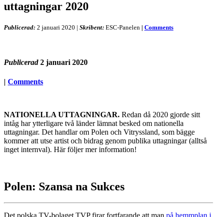
uttagningar 2020
Publicerad:
2 januari 2020
|
Skribent:
ESC-Panelen
|
Comments
Publicerad
2 januari 2020
|
Comments
NATIONELLA UTTAGNINGAR.
Redan då 2020 gjorde sitt
intåg har ytterligare två länder lämnat besked om nationella
uttagningar. Det handlar om Polen och Vitryssland, som bägge
kommer att utse artist och bidrag genom publika uttagningar (alltså
inget internval). Här följer mer information!
Polen: Szansa na Sukces
Det polska TV-bolaget TVP firar fortfarande att man
på hemmplan i