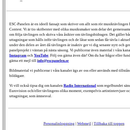
ESC-Panelen är en ideell fansajt som skriver om allt som rör musiktävlingen
Contest. Vi är tio skribenter med olika musiksmaker som delar det gemensamma
om följa tävlingen och skriva våra åsikter om tävlingsbidragen. Det gäller bå
uttagningar som hålls inför tävlingen och de låtar som sedan får tävla i aktu
under den delen av året då tävlingen är inaktiv ger vi dig senaste nytt och g
panelprojekt i väntan på nästa säsong. Vi publicerar även material i våra kan
Instagram
och
YouTube
. Följ oss gärna även där! Om du har frågor eller fun
gärna ett mejl till
info@escpanelen.se
Bildmaterial vi publicerar i våra kanaler ägs av oss eller används med tillstån
bildägare.
Vi vill också tipsa dig om kanalen
Radio International
som regelbundet sän
Eurovision och/eller tävlingens olika moment, exempelvis artistintervjuer oc
uttagningar, som ämnesval.
Personalinloggning
|
Webmejl
|
Tillbaka till toppen