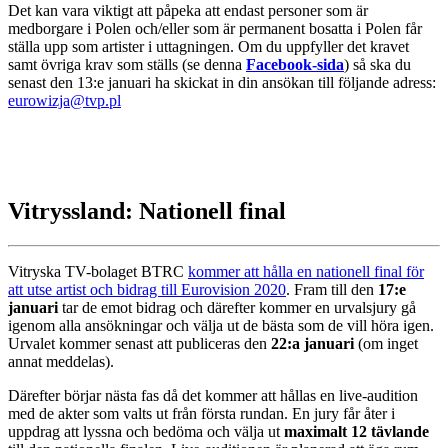
Det kan vara viktigt att påpeka att endast personer som är
medborgare i Polen och/eller som är permanent bosatta i Polen får
ställa upp som artister i uttagningen. Om du uppfyller det kravet
samt övriga krav som ställs (se denna
Facebook-sida
) så ska du
senast den 13:e januari ha skickat in din ansökan till följande adress:
eurowizja@tvp.pl
Vitryssland: Nationell final
Vitryska TV-bolaget BTRC
kommer att hålla en nationell final för
att utse artist och bidrag till Eurovision 2020
. Fram till den
17:e
januari
tar de emot bidrag och därefter kommer en urvalsjury gå
igenom alla ansökningar och välja ut de bästa som de vill höra igen.
Urvalet kommer senast att publiceras den
22:a januari
(om inget
annat meddelas).
Därefter börjar nästa fas då det kommer att hållas en live-audition
med de akter som valts ut från första rundan. En jury får åter i
uppdrag att lyssna och bedöma och välja ut
maximalt 12 tävlande