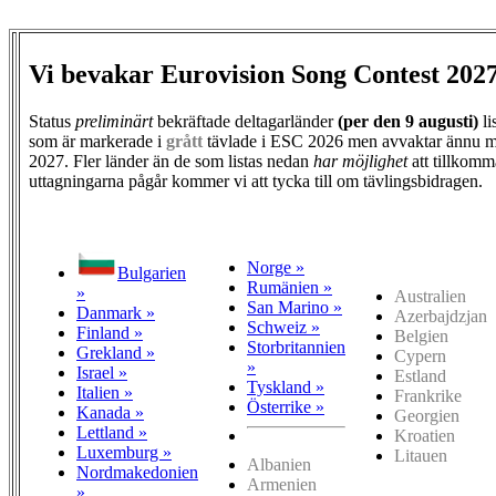
Vi bevakar Eurovision Song Contest 202
Status
preliminärt
bekräftade deltagarländer
(per den
9 augusti)
li
som är markerade i
grått
tävlade i ESC 2026 men avvaktar ännu m
2027. Fler länder än de som listas nedan
har möjlighet
att tillkomm
uttagningarna pågår kommer vi att tycka till om tävlingsbidragen.
Norge »
Bulgarien
Rumänien »
»
Australien
San Marino »
Danmark »
Azerbajdzjan
Schweiz »
Finland »
Belgien
Storbritannien
Grekland »
Cypern
»
Israel »
Estland
Tyskland »
Italien »
Frankrike
Österrike »
Kanada »
Georgien
Lettland »
Kroatien
Luxemburg »
Litauen
Albanien
Nordmakedonien
Armenien
»