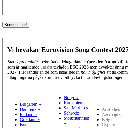
Vi bevakar Eurovision Song Contest 202
Status
preliminärt
bekräftade deltagarländer
(per den
9 augusti)
li
som är markerade i
grått
tävlade i ESC 2026 men avvaktar ännu m
2027. Fler länder än de som listas nedan
har möjlighet
att tillkomm
uttagningarna pågår kommer vi att tycka till om tävlingsbidragen.
Norge »
Rumänien »
Bulgarien »
San Marino »
Danmark »
Australien
Schweiz »
Finland »
Azerbajdzjan
Storbritannien
Grekland »
Belgien
»
Israel »
Cypern