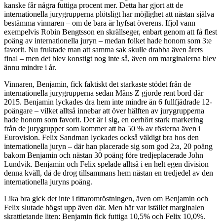
kanske får några futtiga procent mer. Detta har gjort att de
internationella jurygrupperna plötsligt har möjlighet att nästan själva
bestämma vinnaren – om de bara är hyfsat överens. Ifjol vann
exempelvis Robin Bengtsson en skrällseger, enbart genom att få flest
poäng av internationella juryn – medan folket hade honom som 3:e
favorit. Nu fruktade man att samma sak skulle drabba även årets
final – men det blev konstigt nog inte så, även om marginalerna blev
ännu mindre i år.
Vinnaren, Benjamin, fick faktiskt det starkaste stödet från de
internationella jurygrupperna sedan Måns Z gjorde rent bord där
2015. Benjamin lyckades dra hem inte mindre än 6 fullfjädrade 12-
poängare – vilket alltså innebar att över hälften av jurygrupperna
hade honom som favorit. Det är i sig, en oerhört stark markering
från de jurygrupper som kommer att ha 50 % av rösterna även i
Eurovision. Felix Sandman lyckades också väldigt bra hos den
internationella juryn – där han placerade sig som god 2:a, 20 poäng
bakom Benjamin och nästan 30 poäng före tredjeplacerade John
Lundvik. Benjamin och Felix spelade alltså i en helt egen division
denna kväll, då de drog tillsammans hem nästan en tredjedel av den
internationella juryns poäng.
Lika bra gick det inte i tittaromröstningen, även om Benjamin och
Felix slutade högst upp även där. Men här var istället marginalen
skrattletande liten: Benjamin fick futtiga 10,5% och Felix 10,0%.