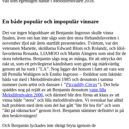
vad som egentligen hände i Melodifestivalen 2018.
En både populär och impopulär vinnare
Det var ingen högoddsare att Benjamin Ingrosso skulle vinna
finalen, även om han inte sågs som den stora förhandsfavoriten i
november ifjol när årets startfält presenterades. Tvärtom, var det
veteranen Mariette, skrällarna Edward Blom och Rolandz, och Idol-
favoriterna Renaida, LIAMOO och Martin Almgren som stod för de
stora rubrikerna. Benjamin sågs nog av många, för att uttrycka det
rakt ut, som ett privilegierat kändisbarn som gjort sig märkvärdig
genom att ha varit i ”LA”. Nog ligger det honom i fatet att vara son
till Pernilla Wahlgren och Emilio Ingrosso – föräldrar som faktiskt
båda var med i Melodifestivalen 1985 och dessutom i samma
nummer (som artist och dansare i
”
Piccadilly Circus
”
). Det hela
späddes nog på rejält av att Benjamin dessutom
vann lilla
Melodifestivalen 2006
, och därmed blir den första att klara av att
vinna både ”stora” och lilla melodifestivalen. Vi svenskar har alltid
haft problem med dem som det har gått ”lite för bra för” och som
”åkt på räkmackor” genom livet. Benjamin stämmer definitivt in på
den beskrivningen!
Och Benjamin lyckades inte riktigt bryta igenom de