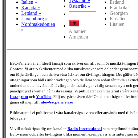
Tyskland »
Italien »
Estland
Österrike »
Kanada »
Frankrike
Lettland »
Georgien
Luxemburg »
Kroatien
Nordmakedonien
Litauen
»
Albanien
Armenien
ESC-Panelen är en ideell fansajt som skriver om allt som rör musiktävlingen
Contest. Vi är tio skribenter med olika musiksmaker som delar det gemensamma
om följa tävlingen och skriva våra åsikter om tävlingsbidragen. Det gäller bå
uttagningar som hålls inför tävlingen och de låtar som sedan får tävla i aktu
under den delen av året då tävlingen är inaktiv ger vi dig senaste nytt och g
panelprojekt i väntan på nästa säsong. Vi publicerar även material i våra kan
Instagram
och
YouTube
. Följ oss gärna även där! Om du har frågor eller fun
gärna ett mejl till
info@escpanelen.se
Bildmaterial vi publicerar i våra kanaler ägs av oss eller används med tillstån
bildägare.
Vi vill också tipsa dig om kanalen
Radio International
som regelbundet sän
Eurovision och/eller tävlingens olika moment, exempelvis artistintervjuer oc