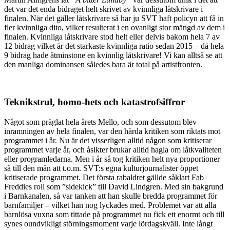
det var det enda bidraget helt skrivet av kvinnliga låtskrivare i
finalen. När det gäller låtskrivare så har ju SVT haft policyn att få in
fler kvinnliga dito, vilket resulterat i en ovanligt stor mängd av dem i
finalen. Kvinnliga låtskrivare stod helt eller delvis bakom hela 7 av
12 bidrag vilket är det starkaste kvinnliga ratio sedan 2015 – då hela
9 bidrag hade åtminstone en kvinnlig låtskrivare! Vi kan alltså se att
den manliga dominansen således bara är total på artistfronten.
Teknikstrul, homo-hets och katastrofsiffror
Något som präglat hela årets Mello, och som dessutom blev
inramningen av hela finalen, var den hårda kritiken som riktats mot
programmet i år. Nu är det visserligen alltid någon som kritiserar
programmet varje år, och åsikter brukar alltid hagla om låtkvaliteten
eller programledarna. Men i år så tog kritiken helt nya proportioner
så till den mån att t.o.m. SVT:s egna kulturjournalister öppet
kritiserade programmet. Det första rabaldret gällde såklart Fab
Freddies roll som ”sidekick” till David Lindgren. Med sin bakgrund
i Barnkanalen, så var tanken att han skulle bredda programmet för
barnfamiljer – vilket han nog lyckades med. Problemet var att alla
barnlösa vuxna som tittade på programmet nu fick ett enormt och till
synes oundvikligt störningsmoment varje lördagskväll. Inte långt