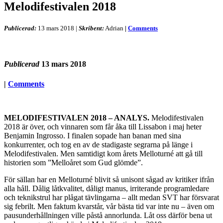
Melodifestivalen 2018
Publicerad:
13 mars 2018
|
Skribent:
Adrian
|
Comments
Publicerad
13 mars 2018
|
Comments
MELODIFESTIVALEN 2018 – ANALYS.
Melodifestivalen
2018 är över, och vinnaren som får åka till Lissabon i maj heter
Benjamin Ingrosso. I finalen sopade han banan med sina
konkurrenter, och tog en av de stadigaste segrarna på länge i
Melodifestivalen. Men samtidigt kom årets Melloturné att gå till
historien som ”Melloåret som Gud glömde”.
För sällan har en Melloturné blivit så unisont sågad av kritiker ifrån
alla håll. Dålig låtkvalitet, dåligt manus, irriterande programledare
och teknikstrul har plågat tävlingarna – allt medan SVT har försvarat
sig febrilt. Men faktum kvarstår, vår bästa tid var inte nu – även om
pausunderhållningen ville påstå annorlunda. Låt oss därför bena ut