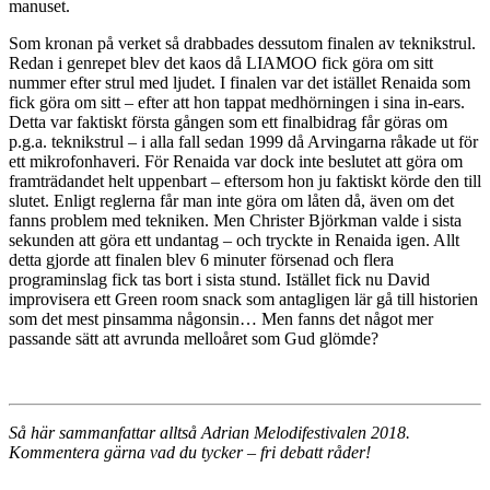
manuset.
Som kronan på verket så drabbades dessutom finalen av teknikstrul.
Redan i genrepet blev det kaos då LIAMOO fick göra om sitt
nummer efter strul med ljudet. I finalen var det istället Renaida som
fick göra om sitt – efter att hon tappat medhörningen i sina in-ears.
Detta var faktiskt första gången som ett finalbidrag får göras om
p.g.a. teknikstrul – i alla fall sedan 1999 då Arvingarna råkade ut för
ett mikrofonhaveri. För Renaida var dock inte beslutet att göra om
framträdandet helt uppenbart – eftersom hon ju faktiskt körde den till
slutet. Enligt reglerna får man inte göra om låten då, även om det
fanns problem med tekniken. Men Christer Björkman valde i sista
sekunden att göra ett undantag – och tryckte in Renaida igen. Allt
detta gjorde att finalen blev 6 minuter försenad och flera
programinslag fick tas bort i sista stund. Istället fick nu David
improvisera ett Green room snack som antagligen lär gå till historien
som det mest pinsamma någonsin… Men fanns det något mer
passande sätt att avrunda melloåret som Gud glömde?
Så här sammanfattar alltså Adrian Melodifestivalen 2018.
Kommentera gärna vad du tycker – fri debatt råder!