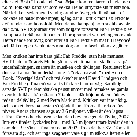
efter det första ”Hoodeladit” så började kommentarerna hagla, och
t.o.m. folkkära kändisar som Pekka Heino uttryckte sin frustration.
När kritiken sedermera i vanlig ordning övergick till näthat – då
kickade en hätsk motkampanj igång där all kritik mot Fab Freddie
avfärdades som homofobi. Men denna kampanj kom snabbt av sig,
då t.o.m. SVT:s journalister som tidigare försvarat Fab Freddie blev
tvungna att erkänna att hans roll i programmet var helt ogenomtänkt.
Detta hände för övrig kort efter att Fab Freddie mimat till Beyoncé
och fått en egen 5-minuters monolog om sin fascination av glitter.
Men kritiken har inte bara gällt Fab Freddie, utan hela manuset.
SVT hade inför årets Mello gått ut sagt att man nu skulle satsa på
underhållningen, snarare än musiken och tävlingen. Resultatet blev
dock allt annat än underhållande: 5 ”reklamavsnitt” med Anna
Book, ”Sverigelådan” och två sketcher med David Lindgren och
Fab Freddie (i finalen) var allt vi fick se i humorväg. Samtidigt
satsade SVT på feministiska pausnummer med remakes av gamla
svenska hitlåtar från 60- och 70-talen – där höjdpunkten nåddes
redan i deltävling 2 med Petra Marklund. Kritiken var inte nådig,
och som ett brev på posten så sjönk tittarsiffrorna till rekordlåga
nivåer. Andra chansen sågs av 2,6 miljoner, vilket är den lägsta
siffran för Andra chansen sedan den blev en egen deltävling 2007.
Inte ens finalen lyckades bra – med 3,5 miljoner tittare kvalar den in
som den 3:e sämsta finalen sedan 2002. Trots det har SVT fortsatt
försvara sig, och ser inga svagheter vare sig i musikkvaliteten eller