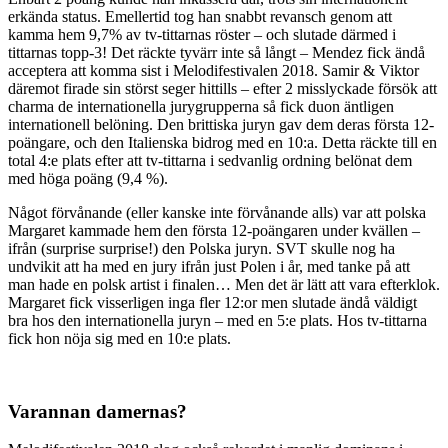
erkända status. Emellertid tog han snabbt revansch genom att
kamma hem 9,7% av tv-tittarnas röster – och slutade därmed i
tittarnas topp-3! Det räckte tyvärr inte så långt – Mendez fick ändå
acceptera att komma sist i Melodifestivalen 2018. Samir & Viktor
däremot firade sin störst seger hittills – efter 2 misslyckade försök att
charma de internationella jurygrupperna så fick duon äntligen
internationell belöning. Den brittiska juryn gav dem deras första 12-
poängare, och den Italienska bidrog med en 10:a. Detta räckte till en
total 4:e plats efter att tv-tittarna i sedvanlig ordning belönat dem
med höga poäng (9,4 %).
Något förvånande (eller kanske inte förvånande alls) var att polska
Margaret kammade hem den första 12-poängaren under kvällen –
ifrån (surprise surprise!) den Polska juryn. SVT skulle nog ha
undvikit att ha med en jury ifrån just Polen i år, med tanke på att
man hade en polsk artist i finalen… Men det är lätt att vara efterklok.
Margaret fick visserligen inga fler 12:or men slutade ändå väldigt
bra hos den internationella juryn – med en 5:e plats. Hos tv-tittarna
fick hon nöja sig med en 10:e plats.
Varannan damernas?