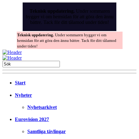
Skip
to
Teknisk uppdatering.
Under sommaren
the
bygger vi om hemsidan för att göra den ännu
content
bättre. Tack för ditt tålamod under tiden!
Teknisk uppdatering.
Under sommaren bygger vi om
hemsidan för att göra den ännu bättre. Tack för ditt tålamod
under tiden!
Start
Nyheter
Nyhetsarkivet
Eurovision 2027
Samtliga tävlingar