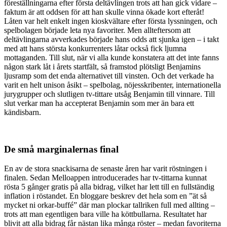
föreställningarna efter första deltävlingen trots att han gick vidare –
faktum är att oddsen för att han skulle vinna ökade kort efteråt!
Låten var helt enkelt ingen kioskvältare efter första lyssningen, och
spelbolagen började leta nya favoriter. Men allteftersom att
deltävlingarna avverkades började hans odds att sjunka igen – i takt
med att hans största konkurrenters låtar också fick ljumna
mottaganden. Till slut, när vi alla kunde konstatera att det inte fanns
någon stark låt i årets startfält, så framstod plötsligt Benjamins
ljusramp som det enda alternativet till vinsten. Och det verkade ha
varit en helt unison åsikt – spelbolag, nöjesskribenter, internationella
jurygrupper och slutligen tv-tittare utsåg Benjamin till vinnare. Till
slut verkar man ha accepterat Benjamin som mer än bara ett
kändisbarn.
De små marginalernas final
En av de stora snackisarna de senaste åren har varit röstningen i
finalen. Sedan Melloappen introducerades har tv-tittarna kunnat
rösta 5 gånger gratis på alla bidrag, vilket har lett till en fullständig
inflation i röstandet. En bloggare beskrev det hela som en ”ät så
mycket ni orkar-buffé” där man plockar tallriken full med allting –
trots att man egentligen bara ville ha köttbullarna. Resultatet har
blivit att alla bidrag får nästan lika många röster – medan favoriterna