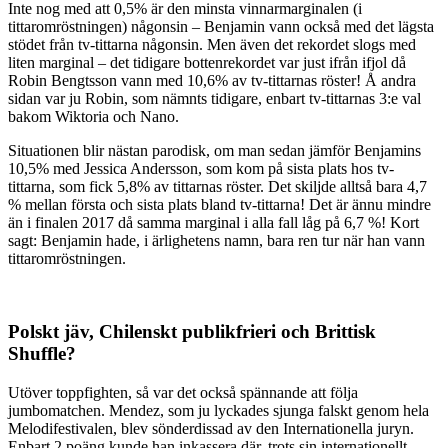
Inte nog med att 0,5% är den minsta vinnarmarginalen (i
tittaromröstningen) någonsin – Benjamin vann också med det lägsta
stödet från tv-tittarna någonsin. Men även det rekordet slogs med
liten marginal – det tidigare bottenrekordet var just ifrån ifjol då
Robin Bengtsson vann med 10,6% av tv-tittarnas röster! Å andra
sidan var ju Robin, som nämnts tidigare, enbart tv-tittarnas 3:e val
bakom Wiktoria och Nano.
Situationen blir nästan parodisk, om man sedan jämför Benjamins
10,5% med Jessica Andersson, som kom på sista plats hos tv-
tittarna, som fick 5,8% av tittarnas röster. Det skiljde alltså bara 4,7
% mellan första och sista plats bland tv-tittarna! Det är ännu mindre
än i finalen 2017 då samma marginal i alla fall låg på 6,7 %! Kort
sagt: Benjamin hade, i ärlighetens namn, bara ren tur när han vann
tittaromröstningen.
Polskt jäv, Chilenskt publikfrieri och Brittisk
Shuffle?
Utöver toppfighten, så var det också spännande att följa
jumbomatchen. Mendez, som ju lyckades sjunga falskt genom hela
Melodifestivalen, blev sönderdissad av den Internationella juryn.
Enbart 2 poäng kunde han inkassera där, trots sin internationellt