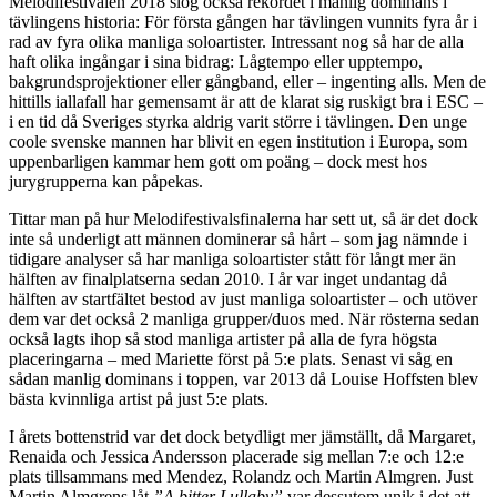
Melodifestivalen 2018 slog också rekordet i manlig dominans i
tävlingens historia: För första gången har tävlingen vunnits fyra år i
rad av fyra olika manliga soloartister. Intressant nog så har de alla
haft olika ingångar i sina bidrag: Lågtempo eller upptempo,
bakgrundsprojektioner eller gångband, eller – ingenting alls. Men de
hittills iallafall har gemensamt är att de klarat sig ruskigt bra i ESC –
i en tid då Sveriges styrka aldrig varit större i tävlingen. Den unge
coole svenske mannen har blivit en egen institution i Europa, som
uppenbarligen kammar hem gott om poäng – dock mest hos
jurygrupperna kan påpekas.
Tittar man på hur Melodifestivalsfinalerna har sett ut, så är det dock
inte så underligt att männen dominerar så hårt – som jag nämnde i
tidigare analyser så har manliga soloartister stått för långt mer än
hälften av finalplatserna sedan 2010. I år var inget undantag då
hälften av startfältet bestod av just manliga soloartister – och utöver
dem var det också 2 manliga grupper/duos med. När rösterna sedan
också lagts ihop så stod manliga artister på alla de fyra högsta
placeringarna – med Mariette först på 5:e plats. Senast vi såg en
sådan manlig dominans i toppen, var 2013 då Louise Hoffsten blev
bästa kvinnliga artist på just 5:e plats.
I årets bottenstrid var det dock betydligt mer jämställt, då Margaret,
Renaida och Jessica Andersson placerade sig mellan 7:e och 12:e
plats tillsammans med Mendez, Rolandz och Martin Almgren. Just
Martin Almgrens låt
”A bitter Lullaby”
var dessutom unik i det att