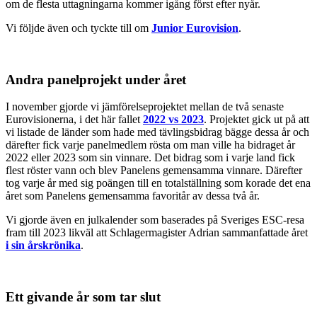
om de flesta uttagningarna kommer igång först efter nyår.
Vi följde även och tyckte till om
Junior Eurovision
.
Andra panelprojekt under året
I november gjorde vi jämförelseprojektet mellan de två senaste
Eurovisionerna, i det här fallet
2022 vs 2023
. Projektet gick ut på att
vi listade de länder som hade med tävlingsbidrag bägge dessa år och
därefter fick varje panelmedlem rösta om man ville ha bidraget år
2022 eller 2023 som sin vinnare. Det bidrag som i varje land fick
flest röster vann och blev Panelens gemensamma vinnare. Därefter
tog varje år med sig poängen till en totalställning som korade det ena
året som Panelens gemensamma favoritår av dessa två år.
Vi gjorde även en julkalender som baserades på Sveriges ESC-resa
fram till 2023 likväl att Schlagermagister Adrian sammanfattade året
i sin årskrönika
.
Ett givande år som tar slut