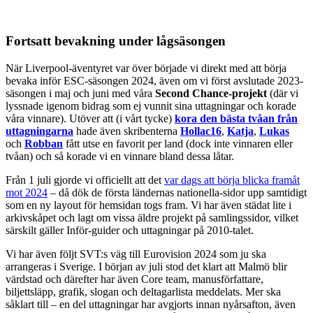
Fortsatt bevakning under lågsäsongen
När Liverpool-äventyret var över började vi direkt med att börja
bevaka inför ESC-säsongen 2024, även om vi först avslutade 2023-
säsongen i maj och juni med våra
Second Chance-projekt
(där vi
lyssnade igenom bidrag som ej vunnit sina uttagningar och korade
våra vinnare). Utöver att (i vårt tycke)
kora den bästa tvåan från
uttagningarna
hade även skribenterna
Hollac16
,
Katja
,
Lukas
och
Robban
fått utse en favorit per land (dock inte vinnaren eller
tvåan) och så korade vi en vinnare bland dessa låtar.
Från 1 juli gjorde vi officiellt att det
var dags att börja blicka framåt
mot 2024
– då dök de första ländernas nationella-sidor upp samtidigt
som en ny layout för hemsidan togs fram. Vi har även städat lite i
arkivskåpet och lagt om vissa äldre projekt på samlingssidor, vilket
särskilt gäller Inför-guider och uttagningar på 2010-talet.
Vi har även följt SVT:s väg till Eurovision 2024 som ju ska
arrangeras i Sverige. I början av juli stod det klart att Malmö blir
värdstad och därefter har även Core team, manusförfattare,
biljettsläpp, grafik, slogan och deltagarlista meddelats. Mer ska
såklart till – en del uttagningar har avgjorts innan nyårsafton, även