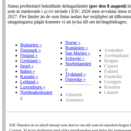
Status
preliminärt
bekräftade deltagarländer
(per den
8 augusti)
li
som är markerade i
grått
tävlade i ESC 2026 men avvaktar ännu m
2027. Fler länder än de som listas nedan
har möjlighet
att tillkomm
uttagningarna pågår kommer vi att tycka till om tävlingsbidragen.
Norge »
Bulgarien »
Rumänien »
Danmark »
Australien
San Marino »
Finland »
Azerbajdzjan
Schweiz »
Grekland »
Belgien
Storbritannien
Israel »
Cypern
»
Italien »
Estland
Tyskland »
Kanada »
Frankrike
Österrike »
Lettland »
Georgien
Luxemburg »
Kroatien
Nordmakedonien
Litauen
Albanien
»
Armenien
ESC-Panelen är en ideell fansajt som skriver om allt som rör musiktävlingen
Contest. Vi är tio skribenter med olika musiksmaker som delar det gemensamma