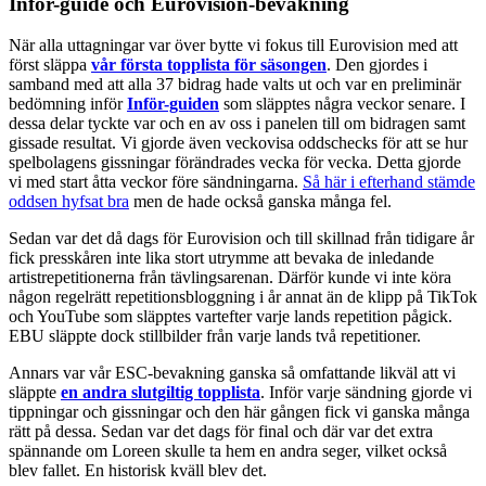
Inför-guide och Eurovision-bevakning
När alla uttagningar var över bytte vi fokus till Eurovision med att
först släppa
vår första topplista för säsongen
. Den gjordes i
samband med att alla 37 bidrag hade valts ut och var en preliminär
bedömning inför
Inför-guiden
som släpptes några veckor senare. I
dessa delar tyckte var och en av oss i panelen till om bidragen samt
gissade resultat. Vi gjorde även veckovisa oddschecks för att se hur
spelbolagens gissningar förändrades vecka för vecka. Detta gjorde
vi med start åtta veckor före sändningarna.
Så här i efterhand stämde
oddsen hyfsat bra
men de hade också ganska många fel.
Sedan var det då dags för Eurovision och till skillnad från tidigare år
fick presskåren inte lika stort utrymme att bevaka de inledande
artistrepetitionerna från tävlingsarenan. Därför kunde vi inte köra
någon regelrätt repetitionsbloggning i år annat än de klipp på TikTok
och YouTube som släpptes vartefter varje lands repetition pågick.
EBU släppte dock stillbilder från varje lands två repetitioner.
Annars var vår ESC-bevakning ganska så omfattande likväl att vi
släppte
en andra slutgiltig topplista
. Inför varje sändning gjorde vi
tippningar och gissningar och den här gången fick vi ganska många
rätt på dessa. Sedan var det dags för final och där var det extra
spännande om Loreen skulle ta hem en andra seger, vilket också
blev fallet. En historisk kväll blev det.