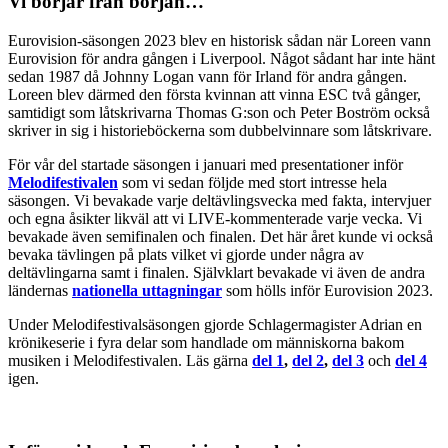
Vi börjar från början…
Eurovision-säsongen 2023 blev en historisk sådan när Loreen vann
Eurovision för andra gången i Liverpool. Något sådant har inte hänt
sedan 1987 då Johnny Logan vann för Irland för andra gången.
Loreen blev därmed den första kvinnan att vinna ESC två gånger,
samtidigt som låtskrivarna Thomas G:son och Peter Boström också
skriver in sig i historieböckerna som dubbelvinnare som låtskrivare.
För vår del startade säsongen i januari med presentationer inför
Melodifestivalen
som vi sedan följde med stort intresse hela
säsongen. Vi bevakade varje deltävlingsvecka med fakta, intervjuer
och egna åsikter likväl att vi LIVE-kommenterade varje vecka. Vi
bevakade även semifinalen och finalen. Det här året kunde vi också
bevaka tävlingen på plats vilket vi gjorde under några av
deltävlingarna samt i finalen. Självklart bevakade vi även de andra
ländernas
nationella uttagningar
som hölls inför Eurovision 2023.
Under Melodifestivalsäsongen gjorde Schlagermagister Adrian en
krönikeserie i fyra delar som handlade om människorna bakom
musiken i Melodifestivalen. Läs gärna
del 1
,
del 2
,
del 3
och
del 4
igen.