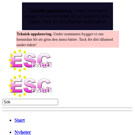
Skip
to
Teknisk uppdatering.
Under sommaren
the
bygger vi om hemsidan för att göra den ännu
content
bättre. Tack för ditt tålamod under tiden!
Teknisk uppdatering.
Under sommaren bygger vi om
hemsidan för att göra den ännu bättre. Tack för ditt tålamod
under tiden!
Start
Nyheter