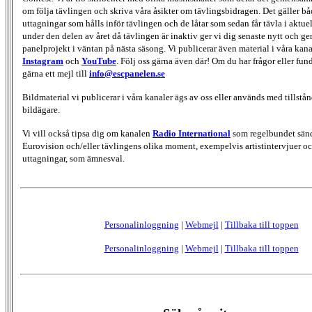
om följa tävlingen och skriva våra åsikter om tävlingsbidragen. Det gäller bå
uttagningar som hålls inför tävlingen och de låtar som sedan får tävla i aktu
under den delen av året då tävlingen är inaktiv ger vi dig senaste nytt och g
panelprojekt i väntan på nästa säsong. Vi publicerar även material i våra kan
Instagram
och
YouTube
. Följ oss gärna även där! Om du har frågor eller fun
gärna ett mejl till
info@escpanelen.se
Bildmaterial vi publicerar i våra kanaler ägs av oss eller används med tillstån
bildägare.
Vi vill också tipsa dig om kanalen
Radio International
som regelbundet sän
Eurovision och/eller tävlingens olika moment, exempelvis artistintervjuer oc
uttagningar, som ämnesval.
Personalinloggning
|
Webmejl
|
Tillbaka till toppen
Personalinloggning
|
Webmejl
|
Tillbaka till toppen