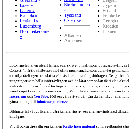
Grekland »
Belgien
Storbritannien
Israel »
Cypern
»
Italien »
Estland
Tyskland »
Kanada »
Frankrike
Österrike »
Lettland »
Georgien
Luxemburg »
Kroatien
Nordmakedonien
Litauen
Albanien
»
Armenien
ESC-Panelen är en ideell fansajt som skriver om allt som rör musiktävlingen
Contest. Vi är tio skribenter med olika musiksmaker som delar det gemensamma
om följa tävlingen och skriva våra åsikter om tävlingsbidragen. Det gäller bå
uttagningar som hålls inför tävlingen och de låtar som sedan får tävla i aktu
under den delen av året då tävlingen är inaktiv ger vi dig senaste nytt och g
panelprojekt i väntan på nästa säsong. Vi publicerar även material i våra kan
Instagram
och
YouTube
. Följ oss gärna även där! Om du har frågor eller fun
gärna ett mejl till
info@escpanelen.se
Bildmaterial vi publicerar i våra kanaler ägs av oss eller används med tillstån
bildägare.
Vi vill också tipsa dig om kanalen
Radio International
som regelbundet sän