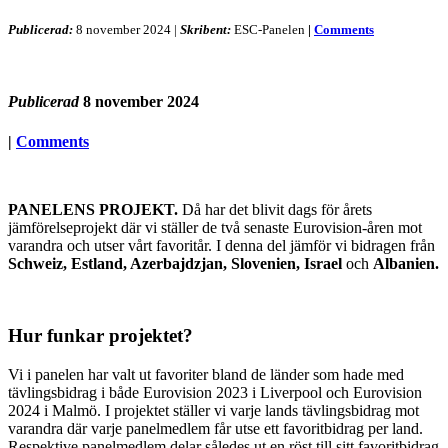
Publicerad:
8 november 2024
|
Skribent:
ESC-Panelen
|
Comments
Publicerad
8 november 2024
|
Comments
PANELENS PROJEKT.
Då har det blivit dags för årets
jämförelseprojekt där vi ställer de två senaste Eurovision-åren mot
varandra och utser vårt favoritår. I denna del jämför vi bidragen från
Schweiz, Estland, Azerbajdzjan, Slovenien, Israel
och
Albanien.
Hur funkar projektet?
Vi i panelen har valt ut favoriter bland de länder som hade med
tävlingsbidrag i både Eurovision 2023 i Liverpool och Eurovision
2024 i Malmö. I projektet ställer vi varje lands tävlingsbidrag mot
varandra där varje panelmedlem får utse ett favoritbidrag per land.
Respektive panelmedlem delar således ut en röst till sitt favoritbidrag