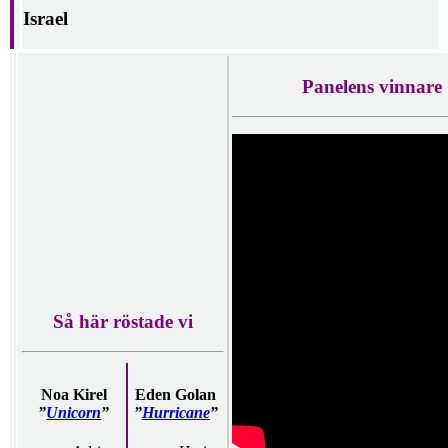
Israel
Panelens vinnare
Så här röstade vi
Noa Kirel
Eden Golan
”
Unicorn
”
”
Hurricane
”