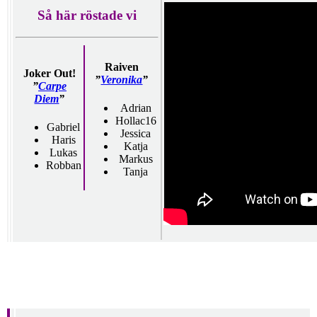
Så här röstade vi
Raiven
Joker Out!
”
Veronika
”
”
Carpe
Diem
”
Adrian
Hollac16
Gabriel
Jessica
Haris
Katja
Lukas
Markus
Robban
Tanja