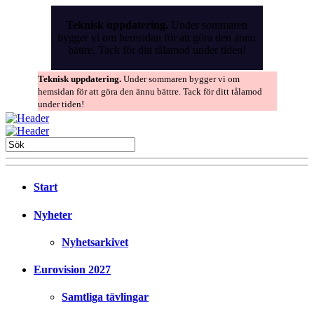
Skip
to
Teknisk uppdatering.
Under sommaren
the
bygger vi om hemsidan för att göra den ännu
content
bättre. Tack för ditt tålamod under tiden!
Teknisk uppdatering.
Under sommaren bygger vi om
hemsidan för att göra den ännu bättre. Tack för ditt tålamod
under tiden!
Start
Nyheter
Nyhetsarkivet
Eurovision 2027
Samtliga tävlingar