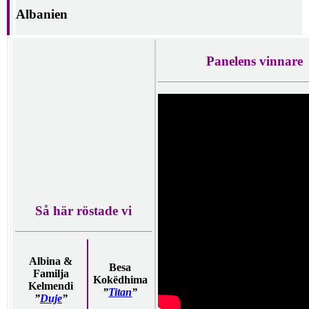
Albanien
Panelens vinnare
Så här röstade vi
Albina &
Besa
Familja
Kokëdhima
Kelmendi
”
Titan
”
”
Duje
”