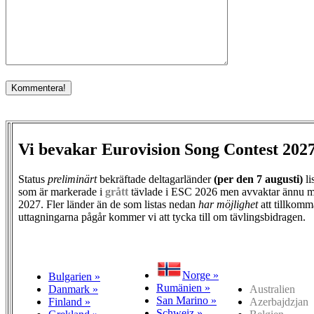
Vi bevakar Eurovision Song Contest 202
Status
preliminärt
bekräftade deltagarländer
(per den
7 augusti)
li
som är markerade i
grått
tävlade i ESC 2026 men avvaktar ännu m
2027. Fler länder än de som listas nedan
har möjlighet
att tillkomm
uttagningarna pågår kommer vi att tycka till om tävlingsbidragen.
Norge »
Bulgarien »
Rumänien »
Danmark »
Australien
San Marino »
Finland »
Azerbajdzjan
Schweiz »