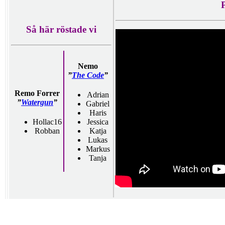
Så här röstade vi
Nemo
”
The Code
”
Remo Forrer
Adrian
”
Watergun
”
Gabriel
Haris
Hollac16
Jessica
Robban
Katja
Lukas
Markus
Tanja