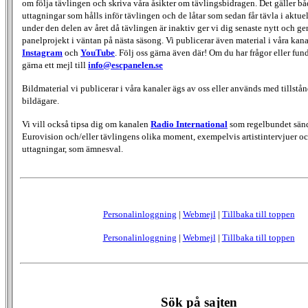
om följa tävlingen och skriva våra åsikter om tävlingsbidragen. Det gäller bå
uttagningar som hålls inför tävlingen och de låtar som sedan får tävla i aktu
under den delen av året då tävlingen är inaktiv ger vi dig senaste nytt och g
panelprojekt i väntan på nästa säsong. Vi publicerar även material i våra kan
Instagram
och
YouTube
. Följ oss gärna även där! Om du har frågor eller fun
gärna ett mejl till
info@escpanelen.se
Bildmaterial vi publicerar i våra kanaler ägs av oss eller används med tillstån
bildägare.
Vi vill också tipsa dig om kanalen
Radio International
som regelbundet sän
Eurovision och/eller tävlingens olika moment, exempelvis artistintervjuer oc
uttagningar, som ämnesval.
Personalinloggning
|
Webmejl
|
Tillbaka till toppen
Personalinloggning
|
Webmejl
|
Tillbaka till toppen
Sök på sajten