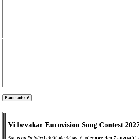
Vi bevakar Eurovision Song Contest 202
Status
preliminärt
bekräftade deltagarländer
(per den
7 augusti)
li