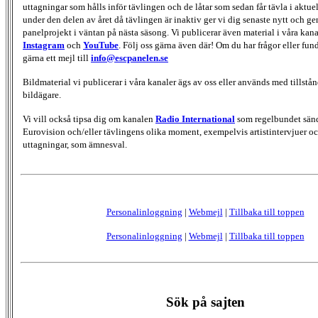
uttagningar som hålls inför tävlingen och de låtar som sedan får tävla i aktu
under den delen av året då tävlingen är inaktiv ger vi dig senaste nytt och g
panelprojekt i väntan på nästa säsong. Vi publicerar även material i våra kan
Instagram
och
YouTube
. Följ oss gärna även där! Om du har frågor eller fun
gärna ett mejl till
info@escpanelen.se
Bildmaterial vi publicerar i våra kanaler ägs av oss eller används med tillstån
bildägare.
Vi vill också tipsa dig om kanalen
Radio International
som regelbundet sän
Eurovision och/eller tävlingens olika moment, exempelvis artistintervjuer oc
uttagningar, som ämnesval.
Personalinloggning
|
Webmejl
|
Tillbaka till toppen
Personalinloggning
|
Webmejl
|
Tillbaka till toppen
Sök på sajten