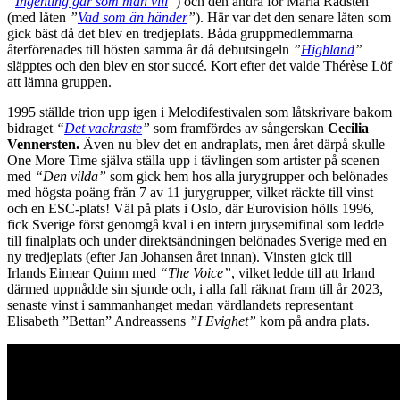
”
Ingenting går som man vill
”
) och den andra för Maria Rådsten
(med låten
”
Vad som än händer
”
). Här var det den senare låten som
gick bäst då det blev en tredjeplats. Båda gruppmedlemmarna
återförenades till hösten samma år då debutsingeln
”
Highland
”
släpptes och den blev en stor succé. Kort efter det valde Thérèse Löf
att lämna gruppen.
1995 ställde trion upp igen i Melodifestivalen som låtskrivare bakom
bidraget
“
Det vackraste
”
som framfördes av sångerskan
Cecilia
Vennersten.
Även nu blev det en andraplats, men året därpå skulle
One More Time själva ställa upp i tävlingen som artister på scenen
med
“Den vilda”
som gick hem hos alla jurygrupper och belönades
med högsta poäng från 7 av 11 jurygrupper, vilket räckte till vinst
och en ESC-plats! Väl på plats i Oslo, där Eurovision hölls 1996,
fick Sverige först genomgå kval i en intern jurysemifinal som ledde
till finalplats och under direktsändningen belönades Sverige med en
ny tredjeplats (efter Jan Johansen året innan). Vinsten gick till
Irlands Eimear Quinn med
“The Voice”
, vilket ledde till att Irland
därmed uppnådde sin sjunde och, i alla fall räknat fram till år 2023,
senaste vinst i sammanhanget medan värdlandets representant
Elisabeth ”Bettan” Andreassens
”I Evighet”
kom på andra plats.