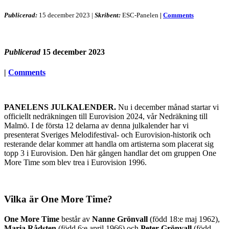
Publicerad:
15 december 2023
|
Skribent:
ESC-Panelen
|
Comments
Publicerad
15 december 2023
|
Comments
PANELENS JULKALENDER.
Nu i december månad startar vi
officiellt nedräkningen till Eurovision 2024, vår Nedräkning till
Malmö. I de första 12 delarna av denna julkalender har vi
presenterat Sveriges Melodifestival- och Eurovision-historik och
resterande delar kommer att handla om artisterna som placerat sig
topp 3 i Eurovision. Den här gången handlar det om gruppen One
More Time som blev trea i Eurovision 1996.
Vilka är One More Time?
One More Time
består av
Nanne Grönvall
(född 18:e maj 1962),
Maria Rådsten
(född 6:e april 1966) och
Peter Grönvall
(född