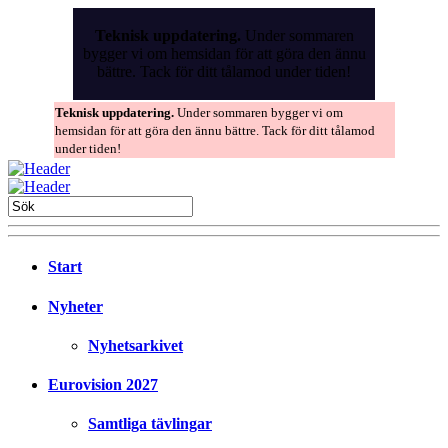
Skip
to
Teknisk uppdatering.
Under sommaren
the
bygger vi om hemsidan för att göra den ännu
content
bättre. Tack för ditt tålamod under tiden!
Teknisk uppdatering.
Under sommaren bygger vi om
hemsidan för att göra den ännu bättre. Tack för ditt tålamod
under tiden!
Start
Nyheter
Nyhetsarkivet
Eurovision 2027
Samtliga tävlingar