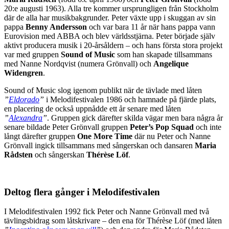
20:e augusti 1963). Alla tre kommer ursprungligen från Stockholm
där de alla har musikbakgrunder. Peter växte upp i skuggan av sin
pappa
Benny Andersson
och var bara 11 år när hans pappa vann
Eurovision med ABBA och blev världsstjärna. Peter började själv
aktivt producera musik i 20-årsåldern – och hans första stora projekt
var med gruppen
Sound of Music
som han skapade tillsammans
med Nanne Nordqvist (numera Grönvall) och
Angelique
Widengren
.
Sound of Music slog igenom publikt när de tävlade med låten
”
Eldorado
”
i Melodifestivalen 1986 och hamnade på fjärde plats,
en placering de också uppnådde ett år senare med låten
”
Alexandra
”
. Gruppen gick därefter skilda vägar men bara några år
senare bildade Peter Grönvall gruppen
Peter’s Pop Squad
och inte
långt därefter gruppen
One More Time
där nu Peter och Nanne
Grönvall ingick tillsammans med sångerskan och dansaren
Maria
Rådsten
och sångerskan
Thérèse Löf
.
Deltog flera gånger i Melodifestivalen
I Melodifestivalen 1992 fick Peter och Nanne Grönvall med två
tävlingsbidrag som låtskrivare – den ena för Thérèse Löf (med låten