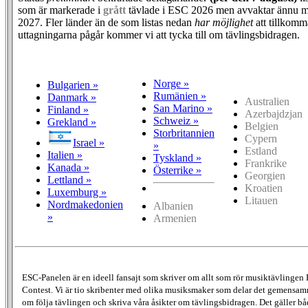
som är markerade i
grått
tävlade i ESC 2026 men avvaktar ännu m
2027. Fler länder än de som listas nedan
har möjlighet
att tillkomm
uttagningarna pågår kommer vi att tycka till om tävlingsbidragen.
Norge »
Bulgarien »
Rumänien »
Danmark »
Australien
San Marino »
Finland »
Azerbajdzjan
Schweiz »
Grekland »
Belgien
Storbritannien
Cypern
Israel »
»
Estland
Italien »
Tyskland »
Frankrike
Kanada »
Österrike »
Georgien
Lettland »
Kroatien
Luxemburg »
Litauen
Nordmakedonien
Albanien
»
Armenien
ESC-Panelen är en ideell fansajt som skriver om allt som rör musiktävlingen
Contest. Vi är tio skribenter med olika musiksmaker som delar det gemensamma
om följa tävlingen och skriva våra åsikter om tävlingsbidragen. Det gäller bå