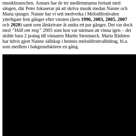
musikbranschen. Annars har de tre medlemmarna fortsatt med
sången, där Peter fokuserar på att skriva musik medan Nanne och
Maria sjunger. Nanne har vi sett medverka i Melodifestivalen
ytterligare fem gånger efter vinsten (åren
1996, 2003, 2005, 2007
och
2020
) samt som låtskrivare åt andra ett par gånger. Det var dock
med
”Håll om mig”
2005 som hon var närmast att vinna igen – det
skilde bara 2 poäng till vinnaren Martin Stenmarck. Maria Rådsten
har tidvis gjort Nanne sällskap i hennes melodifestivalbidrag, bl.a.
som medlem i bakgrundskören en gång.