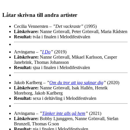
Låtar skrivna till andra artister
Cecilia Vennersten –
”Det vackraste”
(1995)
Låtskrivare:
Nanne Grönvall, Peter Grönvall, Maria Rådsten
Resultat:
tvåa i finalen i Melodifestivalen
Arvingarna –
”
I Do
”
(2019)
Låtskrivare:
Nanne Grönvall, Mikael Karlsson, Casper
Janebrink, Thomas Johansson
Resultat:
sjua i finalen i Melodifestivalen
Jakob Karlberg –
”
Om du tror att jag saknar dig
”
(2020)
Låtskrivare:
Nanne Grönvall, Isak Hallén, Henrik
Moreborg, Jakob Karlberg
Resultat:
sexa i deltävling i Melodifestivalen
Arvingarna –
”
Tänker inte alls gå hem
”
(2021)
Låtskrivare:
Bobby Ljunggren, Nanne Grönvall, Stefan
Brunzell, Thomas G:son
Resultat:
nia i finalen i Melodifestivalen