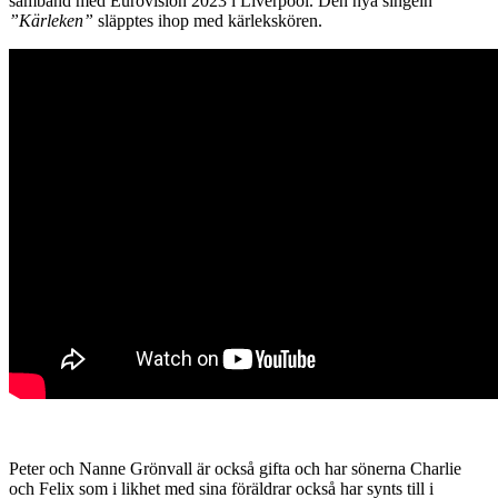
samband med Eurovision 2023 i Liverpool. Den nya singeln
”Kärleken”
släpptes ihop med kärlekskören.
Peter och Nanne Grönvall är också gifta och har sönerna Charlie
och Felix som i likhet med sina föräldrar också har synts till i