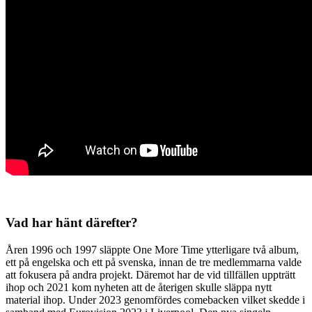
Vad har hänt därefter?
Åren 1996 och 1997 släppte One More Time ytterligare två album,
ett på engelska och ett på svenska, innan de tre medlemmarna valde
att fokusera på andra projekt. Däremot har de vid tillfällen uppträtt
ihop och 2021 kom nyheten att de återigen skulle släppa nytt
material ihop. Under 2023 genomfördes comebacken vilket skedde i