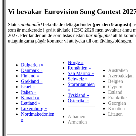
Vi bevakar Eurovision Song Contest 202
Status
preliminärt
bekräftade deltagarländer
(per den
9 augusti)
li
som är markerade i
grått
tävlade i ESC 2026 men avvaktar ännu m
2027. Fler länder än de som listas nedan
har möjlighet
att tillkomm
uttagningarna pågår kommer vi att tycka till om tävlingsbidragen.
Norge »
Bulgarien »
Rumänien »
Danmark »
Australien
San Marino »
Finland »
Azerbajdzjan
Schweiz »
Grekland »
Belgien
Storbritannien
Israel »
Cypern
»
Italien »
Estland
Tyskland »
Kanada »
Frankrike
Österrike »
Lettland »
Georgien
Luxemburg »
Kroatien
Nordmakedonien
Litauen
Albanien
»
Armenien