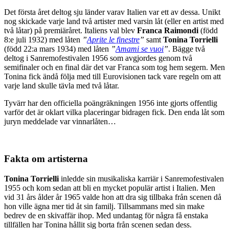
Det första året deltog sju länder varav Italien var ett av dessa. Unikt
nog skickade varje land två artister med varsin låt (eller en artist med
två låtar) på premiäråret. Italiens val blev
Franca Raimondi
(född
8:e juli 1932) med låten
”
Aprite le finestre
”
samt
Tonina Torrielli
(född 22:a mars 1934) med låten
”
Amami se vuoi
”
. Bägge två
deltog i Sanremofestivalen 1956 som avgjordes genom två
semifinaler och en final där det var Franca som tog hem segern. Men
Tonina fick ändå följa med till Eurovisionen tack vare regeln om att
varje land skulle tävla med två låtar.
Tyvärr har den officiella poängräkningen 1956 inte gjorts offentlig
varför det är oklart vilka placeringar bidragen fick. Den enda låt som
juryn meddelade var vinnarlåten…
Fakta om artisterna
Tonina Torrielli
inledde sin musikaliska karriär i Sanremofestivalen
1955 och kom sedan att bli en mycket populär artist i Italien. Men
vid 31 års ålder år 1965 valde hon att dra sig tillbaka från scenen då
hon ville ägna mer tid åt sin familj. Tillsammans med sin make
bedrev de en skivaffär ihop. Med undantag för några få enstaka
tillfällen har Tonina hållit sig borta från scenen sedan dess.