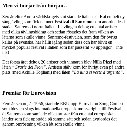
Men vi börjar från början…
Sex år efter Andra världskrigets slut startade italienska Rai en helt ny
sångtävling som fick namnet
Festival di Sanremo
som anordnades i
staden Sanremo i norra Italien. I tävlingen deltog ett antal artister
med olika tävlingsbidrag och sedan röstades det fram vilken av
låtarna som skulle vinna. Sanremo-festivalen, som den för övrigt
kallas på svenska, har hållit igång sedan dess och har blivit en
mycket populär festival i Italien som har passerat 70 upplagor – inte
illa!
Det första året deltog 20 artister och vinnaren blev
Nilla Pizzi
med
låten
”Grazie dei Fiori”
. Artisten själv kom för övrigt även på andra
plats (med Achille Togliani) med låten
”La luna si veste d’argento”
.
Premiär för Eurovision
Fem år senare, år 1956, startade EBU upp Eurovision Song Contest
som blev en slags internationell/europeisk motsvarighet till Festival
di Sanremo som samlade olika artister från ett antal europeiska
länder som fick uppträda på samma sätt och sedan avgjordes det
genom omröstning vilken låt som skulle vinna.