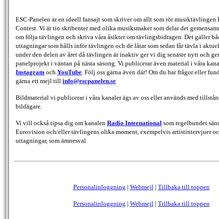
ESC-Panelen är en ideell fansajt som skriver om allt som rör musiktävlingen
Contest. Vi är tio skribenter med olika musiksmaker som delar det gemensamma
om följa tävlingen och skriva våra åsikter om tävlingsbidragen. Det gäller bå
uttagningar som hålls inför tävlingen och de låtar som sedan får tävla i aktu
under den delen av året då tävlingen är inaktiv ger vi dig senaste nytt och g
panelprojekt i väntan på nästa säsong. Vi publicerar även material i våra kan
Instagram
och
YouTube
. Följ oss gärna även där! Om du har frågor eller fun
gärna ett mejl till
info@escpanelen.se
Bildmaterial vi publicerar i våra kanaler ägs av oss eller används med tillstån
bildägare.
Vi vill också tipsa dig om kanalen
Radio International
som regelbundet sän
Eurovision och/eller tävlingens olika moment, exempelvis artistintervjuer oc
uttagningar, som ämnesval.
Personalinloggning
|
Webmejl
|
Tillbaka till toppen
Personalinloggning
|
Webmejl
|
Tillbaka till toppen