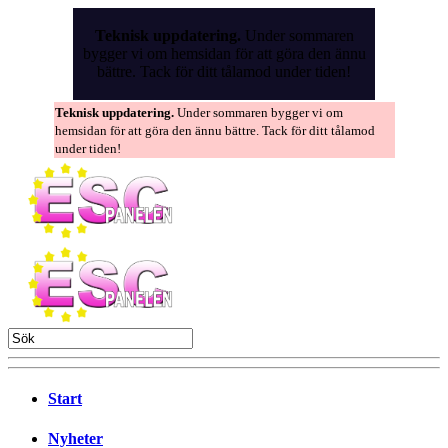
Skip
to
Teknisk uppdatering.
Under sommaren
the
bygger vi om hemsidan för att göra den ännu
content
bättre. Tack för ditt tålamod under tiden!
Teknisk uppdatering.
Under sommaren bygger vi om
hemsidan för att göra den ännu bättre. Tack för ditt tålamod
under tiden!
Start
Nyheter