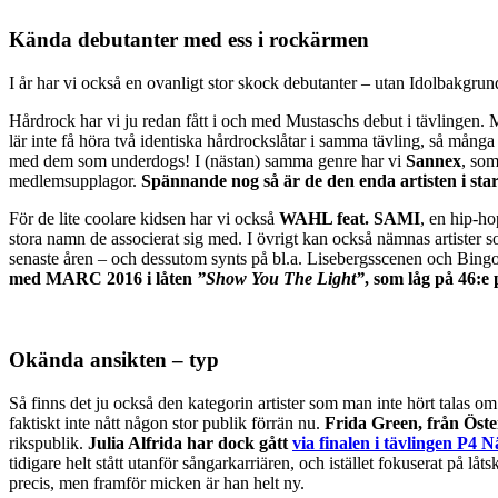
Kända debutanter med ess i rockärmen
I år har vi också en ovanligt stor skock debutanter – utan Idolbakgrund
Hårdrock har vi ju redan fått i och med Mustaschs debut i tävlingen.
lär inte få höra två identiska hårdrockslåtar i samma tävling, så många 
med dem som underdogs! I (nästan) samma genre har vi
Sannex
, som
medlemsupplagor.
Spännande nog så är de den enda artisten i star
För de lite coolare kidsen har vi också
WAHL feat. SAMI
, en hip-ho
stora namn de associerat sig med. I övrigt kan också nämnas artister 
senaste åren – och dessutom synts på bl.a. Lisebergsscenen och Bing
med MARC 2016 i låten
”Show You The Light”
, som låg på 46:e 
Okända ansikten – typ
Så finns det ju också den kategorin artister som man inte hört talas 
faktiskt inte nått någon stor publik förrän nu.
Frida Green, från Öste
rikspublik.
Julia Alfrida har dock gått
via finalen i tävlingen P4 
tidigare helt stått utanför sångarkarriären, och istället fokuserat på l
precis, men framför micken är han helt ny.