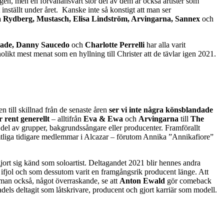
ingen, men en förvånansvärt stor del av dem är också artister som
inställt under året. Kanske inte så konstigt att man ser
 Rydberg, Mustasch, Elisa Lindström, Arvingarna, Sannex
och
aade, Danny Saucedo
och
Charlotte Perrelli
har alla varit
olikt mest menat som en hyllning till Christer att de tävlar igen 2021.
n till skillnad från de senaste åren
ser vi inte några könsblandade
 rent generellt
– alltifrån
Eva & Ewa
och
Arvingarna
till
The
t del av grupper, bakgrundssångare eller producenter. Framförallt
mtliga tidigare medlemmar i Alcazar – förutom Annika ”Annikafiore”
rt sig känd som soloartist. Deltagandet 2021 blir hennes andra
jol och som dessutom varit en framgångsrik producent länge. Att
 man också, något överraskande, se att
Anton Ewald
gör comeback
els deltagit som låtskrivare, producent och gjort karriär som modell.