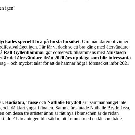
len igen!
yckades speciellt bra på första försöket
. Om man däremot vinner
ifestivaltåget igen. I år får vi dock se ett bra gäng med återvändare,
så
Ralf Gyllenhammar
gör comeback tillsammans med
Mustasch
–
let är det återvändare ifrån 2020 års upplaga som blir intressanta
rag – och mycket talar för att de hamnar högt i försnacket inför 2021
äl.
Kadiatou
,
Tusse
och
Nathalie Brydolf
är i sammanhanget inte
g och då klart yngst i finalen. Samma år slutade Nathalie Brydolf 6:a,
n om dessa tre artister ännu är rätt nya i branschen är de redan
em i Idol? Utmaningen blir såklart att komma med en låt som både