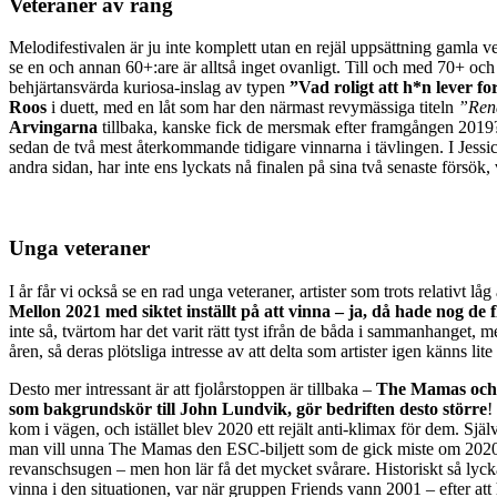
Veteraner av rang
Melodifestivalen är ju inte komplett utan en rejäl uppsättning gamla v
se en och annan 60+:are är alltså inget ovanligt. Till och med 70+ o
behjärtansvärda kuriosa-inslag av typen
”Vad roligt att h*n lever for
Roos
i duett, med en låt som har den närmast revymässiga titeln
”Ren
Arvingarna
tillbaka, kanske fick de mersmak efter framgången 2019
sedan de två mest återkommande tidigare vinnarna i tävlingen. I Jessica
andra sidan, har inte ens lyckats nå finalen på sina två senaste försök,
Unga veteraner
I år får vi också se en rad unga veteraner, artister som trots relativt låg
Mellon 2021 med siktet inställt på att vinna
– ja, då hade nog de f
inte så, tvärtom har det varit rätt tyst ifrån de båda i sammanhanget,
åren, så deras plötsliga intresse av att delta som artister igen känns l
Desto mer intressant är att fjolårstoppen är tillbaka –
The Mamas och
som bakgrundskör till John Lundvik, gör bedriften desto större
!
kom i vägen, och istället blev 2020 ett rejält anti-klimax för dem. Själ
man vill unna The Mamas den ESC-biljett som de gick miste om 202
revanschsugen – men hon lär få det mycket svårare. Historiskt så lycka
vinna i den situationen, var när gruppen Friends vann 2001 – efter att