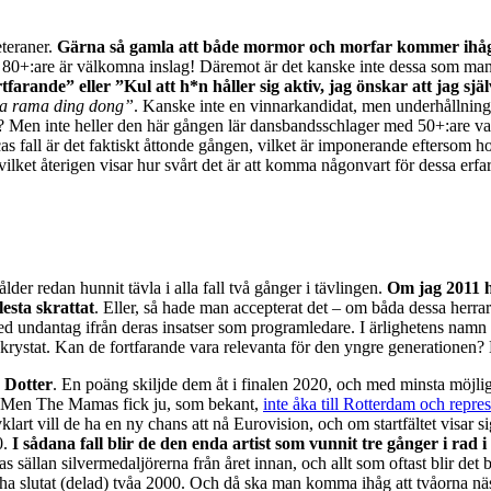
eteraner.
Gärna så gamla att både mormor och morfar kommer ihåg
ch 80+:are är välkomna inslag! Däremot är det kanske inte dessa som ma
tfarande” eller ”Kul att h*n håller sig aktiv, jag önskar att jag själ
a rama ding dong”
. Kanske inte en vinnarkandidat, men underhållning 
? Men inte heller den här gången lär dansbandsschlager med 50+:are va
s fall är det faktiskt åttonde gången, vilket är imponerande eftersom hon
 vilket återigen visar hur svårt det är att komma någonvart för dessa erfa
 ålder redan hunnit tävla i alla fall två gånger i tävlingen.
Om jag 2011 h
lesta skrattat
. Eller, så hade man accepterat det – om båda dessa herrar
 med undantag ifrån deras insatser som programledare. I ärlighetens namn 
ite krystat. Kan de fortfarande vara relevanta för den yngre generationen?
 Dotter
. En poäng skiljde dem åt i finalen 2020, och med minsta möj
 Men The Mamas fick ju, som bekant,
inte åka till Rotterdam och repre
vklart vill de ha en ny chans att nå Eurovision, och om startfältet visar
0.
I sådana fall blir de den enda artist som vunnit tre gånger i rad i
s sällan silvermedaljörerna från året innan, och allt som oftast blir de
 ha slutat (delad) tvåa 2000. Och då ska man komma ihåg att tvåorna nästa