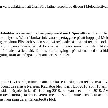
varit delaktiga i att återinföra latino respektive discon i Melodifestiva
l Melodifestivalen om man en gång varit med. Speciellt om man inte l
er som lyckas ”sådär” brukar inte vara supertaggade på att hoppa på Melod
tidigare nämnt Elisa och Anton som två oväntade sådana artister, men ock
g. Ingen av dessa lär väl dock sållas till favoriterna till vinsten.
Istäl
å finalen så fick båda få rätt stora framgångar på listorna med sina bid
ningskraft än många andra artister i startfältet.
ven 2021
. Visserligen inte de allra färskaste kanske, men relativt nya likv
ducerat de senaste två åren. Kadiatou blev tvåa i Idol 2018, som 18-årin
 sidan började sin karriär i Talang 2018, och vann sedan Idol 2019. Äve
a hur deras bidrag stämmer överens med det som publiken fick höra av d
s igen ifrån deras genombrott i Idol.