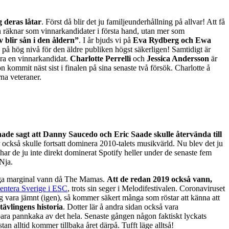
 deras låtar
. Först då blir det ju familjeunderhållning på allvar! Att få
n räknar som vinnarkandidater i första hand, utan mer som
v blir sån i den åldern”
. I år bjuds vi på
Eva Rydberg och Ewa
på hög nivå för den äldre publiken högst säkerligen! Samtidigt är
ra en vinnarkandidat.
Charlotte Perrelli
och
Jessica Andersson
är
 kommit näst sist i finalen på sina senaste två försök. Charlotte å
rna veteraner.
ade sagt att Danny Saucedo och Eric Saade skulle återvända till
 också skulle fortsatt dominera 2010-talets musikvärld. Nu blev det ju
har de ju inte direkt dominerat Spotify heller under de senaste fem
 Nja.
liga marginal vann då The Mamas.
Att de redan 2019 också vann,
sentera Sverige i ESC
, trots sin seger i Melodifestivalen. Coronaviruset
 sig vara jämnt (igen), så kommer säkert många som röstar att känna att
 tävlingens historia
. Dotter lär å andra sidan också vara
t bara pannkaka av det hela. Senaste gången någon faktiskt lyckats
n alltid kommer tillbaka året därpå. Tufft läge alltså!