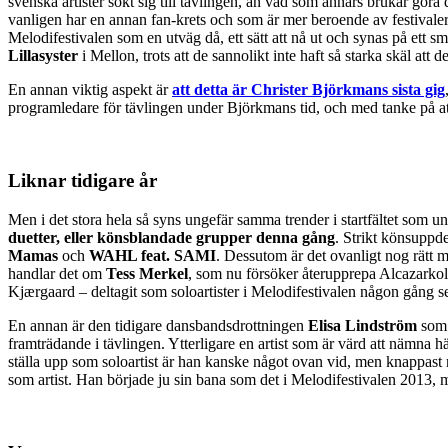
svenska artister sökt sig till tävlingen, än vad som annars brukar göra
vanligen har en annan fan-krets och som är mer beroende av festivaler, 
Melodifestivalen som en utväg då, ett sätt att nå ut och synas på ett smi
Lillasyster
i Mellon, trots att de sannolikt inte haft så starka skäl att de
En annan viktig aspekt är
att detta är Christer Björkmans sista gig
programledare för tävlingen under Björkmans tid, och med tanke på att d
Liknar tidigare år
Men i det stora hela så syns ungefär samma trender i startfältet som unde
duetter, eller könsblandade grupper denna gång
. Strikt könsuppde
Mamas
och
WAHL feat. SAMI
. Dessutom är det ovanligt nog rätt m
handlar det om
Tess Merkel
, som nu försöker återupprepa Alcazarko
Kjærgaard – deltagit som soloartister i Melodifestivalen någon gång 
En annan är den tidigare dansbandsdrottningen
Elisa Lindström
som 
framträdande i tävlingen. Ytterligare en artist som är värd att nämna h
ställa upp som soloartist är han kanske något ovan vid, men knappast 
som artist. Han började ju sin bana som det i Melodifestivalen 2013,