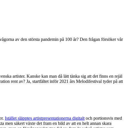
svallvågorna av den största pandemin på 100 år? Den frågan försöker vår
nska artister. Kanske kan man då lätt tänka sig att det finns en rejäl
ion rent av? Ja, startfältet inför 2021 års Melodifestival tyder på att
er.
Istället släpptes artistpresentationerna digitalt
och portionsvis med
a men säkert växte det fram en bild av att en helt annan skara