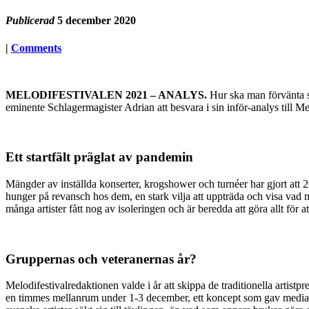
Publicerad
5 december 2020
|
Comments
MELODIFESTIVALEN 2021 – ANALYS.
Hur ska man förvänta si
eminente Schlagermagister Adrian att besvara i sin inför-analys till M
Ett startfält präglat av pandemin
Mängder av inställda konserter, krogshower och turnéer har gjort att 20
hunger på revansch hos dem, en stark vilja att uppträda och visa vad man
många artister fått nog av isoleringen och är beredda att göra allt fö
Gruppernas och veteranernas år?
Melodifestivalredaktionen valde i år att skippa de traditionella artistp
en timmes mellanrum under 1-3 december, ett koncept som gav media-Sve