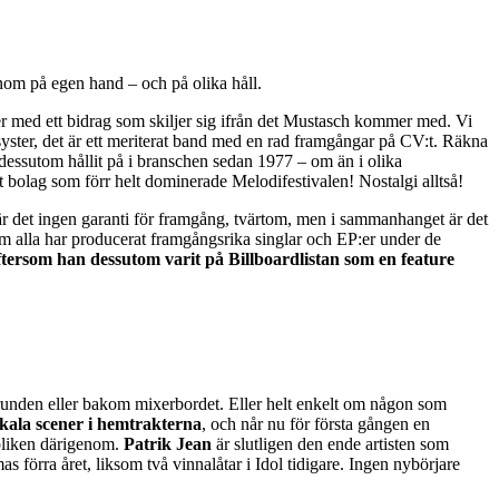
genom på egen hand – och på olika håll.
 med ett bidrag som skiljer sig ifrån det Mustasch kommer med. Vi
lasyster, det är ett meriterat band med en rad framgångar på CV:t. Räkna
essutom hållit på i branschen sedan 1977 – om än i olika
t bolag som förr helt dominerade Melodifestivalen! Nostalgi alltså!
 är det ingen garanti för framgång, tvärtom, men i sammanhanget är det
 alla har producerat framgångsrika singlar och EP:er under de
ftersom han dessutom varit på Billboardlistan som en feature
kgrunden eller bakom mixerbordet. Eller helt enkelt om någon som
okala scener i hemtrakterna
, och når nu för första gången en
publiken därigenom.
Patrik Jean
är slutligen den ende artisten som
as förra året, liksom två vinnalåtar i Idol tidigare. Ingen nybörjare