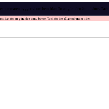
r sommaren bygger vi om hemsidan för att göra den ännu bättre. Tack f
idan för att göra den ännu bättre. Tack för ditt tålamod under tiden!