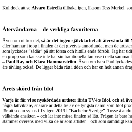
Kul dock att se
Alvaro Estrella
tillbaka igen, liksom Tess Merkel, som 
Återvändarna – de verkliga favoriterna
Även om ni tror det,
så är det ingen självklarhet att återvända til
eller hamnar i topp i finalen är det givetvis annorlunda, men de artist
som lyckades ”sådär” på sitt första och hittills enda försök. Jag har 
en grupp som kanske inte har sin traditionella fanbase i detta sammanhan
– Paul Ray och Klara Hammarström
. Även om bara Paul lyckades n
års tävling också. De ligger båda rätt i tiden och har en helt annan drag
Årets skörd från Idol
Varje år får vi se nyskördade artister ifrån TV4:s Idol, och så ä
några lättviktare, snarare är detta tre av de tyngsta namn som Idol pro
för att sedan synas i Tv igen 2019 i ”Bachelor Sverige”. Tusse å andra
välkända ansikten – och lär inte missa finalen så lätt. Frågan är bar
stämmer överens med vilka de är som artister – och som samtidigt känn