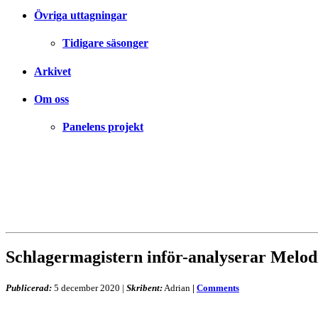
Övriga uttagningar
Tidigare säsonger
Arkivet
Om oss
Panelens projekt
Schlagermagistern inför-analyserar Melodif
Publicerad:
5 december 2020
|
Skribent:
Adrian
|
Comments