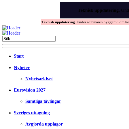
Skip
to
Teknisk uppdatering.
Unde
the
content
Teknisk uppdatering.
Under sommaren bygger vi om hems
Start
Nyheter
Nyhetsarkivet
Eurovision 2027
Samtliga tävlingar
Sveriges uttagning
Avgjorda upplagor