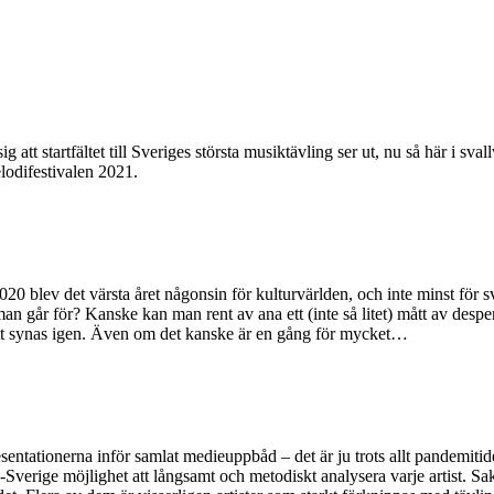
g att startfältet till Sveriges största musiktävling ser ut, nu så här i 
elodifestivalen 2021.
20 blev det värsta året någonsin för kulturvärlden, och inte minst för sve
 går för? Kanske kan man rent av ana ett (inte så litet) mått av desperat
r att synas igen. Även om det kanske är en gång för mycket…
resentationerna inför samlat medieuppbåd – det är ju trots allt pandemitid
rige möjlighet att långsamt och metodiskt analysera varje artist. Sakt