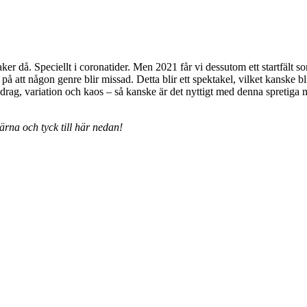
aker då. Speciellt i coronatider. Men 2021 får vi dessutom ett startfäl
å att någon genre blir missad. Detta blir ett spektakel, vilket kanske bl
rag, variation och kaos – så kanske är det nyttigt med denna spretiga mus
rna och tyck till här nedan!