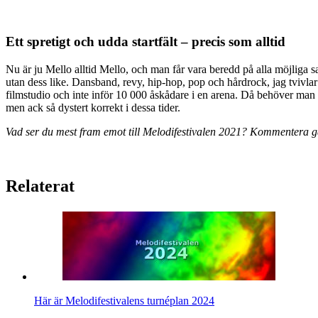
Ett spretigt och udda startfält – precis som alltid
Nu är ju Mello alltid Mello, och man får vara beredd på alla möjliga s
utan dess like. Dansband, revy, hip-hop, pop och hårdrock, jag tvivlar p
filmstudio och inte inför 10 000 åskådare i en arena. Då behöver man d
men ack så dystert korrekt i dessa tider.
Vad ser du mest fram emot till Melodifestivalen 2021? Kommentera gä
Relaterat
Här är Melodifestivalens turnéplan 2024