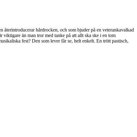
t som återintroducerar hårdrocken, och som bjuder på en veterankavalkad
ir viktigare än man tror med tanke på att allt ska ske i en tom
ikaliska fest? Den som lever får se, helt enkelt. En trött pastisch,