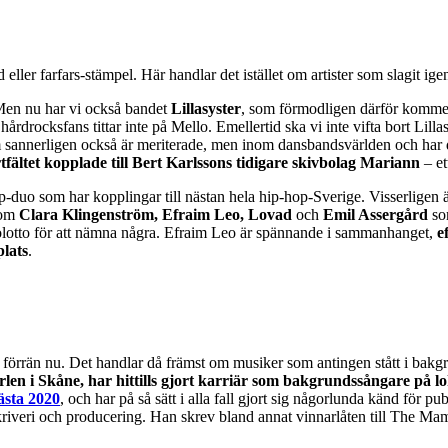
 eller farfars-stämpel. Här handlar det istället om artister som slagit i
 Men nu har vi också bandet
Lillasyster
, som förmodligen därför kommer
hårdrocksfans tittar inte på Mello. Emellertid ska vi inte vifta bort Lil
 sannerligen också är meriterade, men inom dansbandsvärlden och har d
tfältet kopplade till Bert Karlssons tidigare skivbolag Mariann
– et
p-duo som har kopplingar till nästan hela hip-hop-Sverige. Visserligen
som
Clara Klingenström, Efraim Leo, Lovad
och
Emil Assergård
som
olotto för att nämna några. Efraim Leo är spännande i sammanhanget,
e
plats
.
om förrän nu. Det handlar då främst om musiker som antingen stått i ba
rlen i Skåne, har hittills gjort karriär som bakgrundssångare på l
Nästa 2020
, och har på så sätt i alla fall gjort sig någorlunda känd för 
åtskriveri och producering. Han skrev bland annat vinnarlåten till The Mam