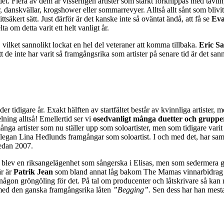
 det. Flera av dem är visserligen artister som starkt förknippas med tävl
danskvällar, krogshower eller sommarrevyer. Alltså allt sånt som blivit 
ttsäkert sätt. Just därför är det kanske inte så oväntat ändå, att få se
Eva
lta om detta varit ett helt vanligt år.
, vilket sannolikt lockat en hel del veteraner att komma tillbaka.
Eric S
e inte har varit så framgångsrika som artister på senare tid är det sann
r tidigare år. Exakt hälften av startfältet består av kvinnliga artister, me
lning alltså! Emellertid ser vi
osedvanligt många duetter och grupper
ånga artister som nu ställer upp som soloartister, men som tidigare vari
llegan Lina Hedlunds framgångar som soloartist. I och med det, har sa
sedan 2007.
blev en riksangelägenhet som sångerska i Elisas, men som sedermera gjo
är är
Patrik Jean
som bland annat låg bakom The Mamas vinnarbidrag if
någon gröngöling för det. På tal om producenter och låtskrivare så kan
 med den ganska framgångsrika låten
”Begging”.
Sen dess har han mestad