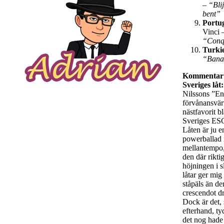
–
“Blij
bent”
Portu
Vinci 
“Conq
Turki
“Bana
Kommentar
Sveriges låt:
Nilssons ”En
förvånansvär
nästfavorit b
Sveriges ESC
Låten är ju en
powerballad 
mellantempo
den där rikti
höjningen i s
låtar ger mig
ståpäls än de
crescendot dr
Dock är det, 
efterhand, tyd
det nog hade