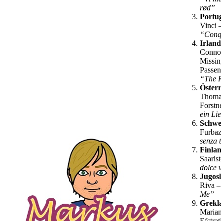
rød”
Portu
Vinci 
“Conq
Irland
Conno
Missin
Passen
“The 
Österr
Thoma
Forstn
ein Li
Schwe
Furba
senza 
Finla
Saaris
dolce 
Jugos
Riva 
Me”
Grekl
Maria
Efstra