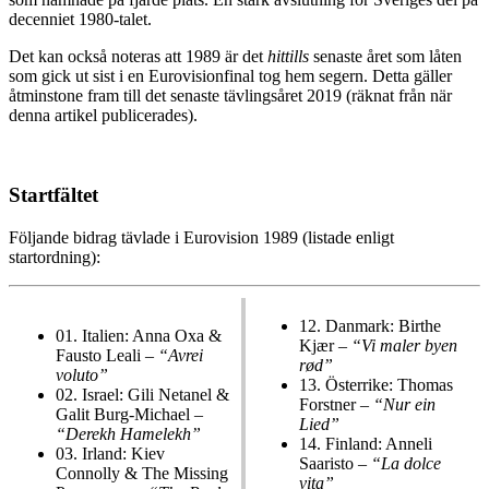
decenniet 1980-talet.
Det kan också noteras att 1989 är det
hittills
senaste året som låten
som gick ut sist i en Eurovisionfinal tog hem segern. Detta gäller
åtminstone fram till det senaste tävlingsåret 2019 (räknat från när
denna artikel publicerades).
Startfältet
Följande bidrag tävlade i Eurovision 1989 (listade enligt
startordning):
12.
Danmark: Birthe
01.
Italien: Anna Oxa &
Kjær –
“Vi maler byen
Fausto Leali –
“Avrei
rød”
voluto”
13.
Österrike: Thomas
02.
Israel: Gili Netanel &
Forstner –
“Nur ein
Galit Burg-Michael –
Lied”
“Derekh Hamelekh”
14.
Finland: Anneli
03.
Irland: Kiev
Saaristo –
“La dolce
Connolly & The Missing
vita”