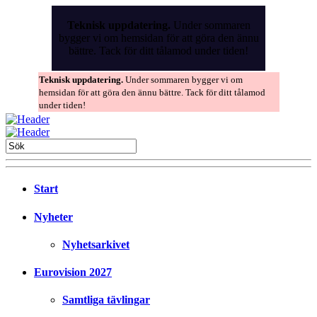
Skip
to
Teknisk uppdatering.
Under sommaren
the
bygger vi om hemsidan för att göra den ännu
content
bättre. Tack för ditt tålamod under tiden!
Teknisk uppdatering.
Under sommaren bygger vi om
hemsidan för att göra den ännu bättre. Tack för ditt tålamod
under tiden!
Start
Nyheter
Nyhetsarkivet
Eurovision 2027
Samtliga tävlingar