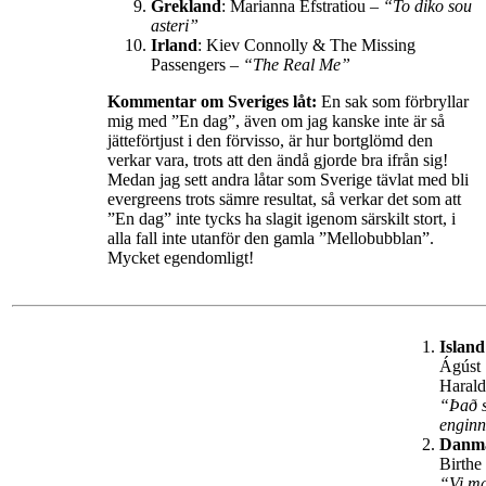
Grekland
: Marianna Efstratiou –
“To diko sou
asteri”
Irland
: Kiev Connolly & The Missing
Passengers –
“The Real Me”
Kommentar om Sveriges låt:
En sak som förbryllar
mig med ”En dag”, även om jag kanske inte är så
jätteförtjust i den förvisso, är hur bortglömd den
verkar vara, trots att den ändå gjorde bra ifrån sig!
Medan jag sett andra låtar som Sverige tävlat med bli
evergreens trots sämre resultat, så verkar det som att
”En dag” inte tycks ha slagit igenom särskilt stort, i
alla fall inte utanför den gamla ”Mellobubblan”.
Mycket egendomligt!
Island
Ágúst
Harald
“Það 
enginn
Danm
Birthe
“Vi ma