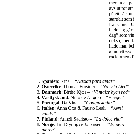
mer än ett p
avslut för at
på ett så spre
startfält som 
Lausanne 198
hade jag gärn
dag” som vin
också, men 
hade man be
ännu ett ess i
rockärmen d
Spanien
: Nina –
“Nacida para amar”
Österrike
: Thomas Forstner –
“Nur ein Lied”
Danmark
: Birthe Kjær –
“Vi maler byen rød”
Västtyskland
: Nino de Angelo –
“Flieger”
Portugal
: Da Vinci –
“Conquistador”
Italien
: Anna Oxa & Fausto Leali –
“Avrei
voluto”
Finland
: Anneli Saaristo –
“La dolce vita”
Norge
: Britt Synnøve Johansen –
“Venners
nærhet”