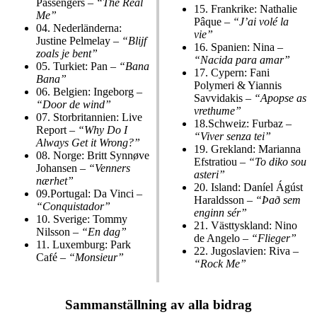
Passengers –
“The Real
15.
Frankrike: Nathalie
Me”
Pâque –
“J’ai volé la
04.
Nederländerna:
vie”
Justine Pelmelay –
“Blijf
16.
Spanien: Nina –
zoals je bent”
“Nacida para amar”
05.
Turkiet: Pan –
“Bana
17.
Cypern: Fani
Bana”
Polymeri & Yiannis
06.
Belgien: Ingeborg –
Savvidakis –
“Apopse as
“Door de wind”
vrethume”
07.
Storbritannien: Live
18.
Schweiz: Furbaz –
Report –
“Why Do I
“Viver senza tei”
Always Get it Wrong?”
19.
Grekland: Marianna
08.
Norge: Britt Synnøve
Efstratiou –
“To diko sou
Johansen –
“Venners
asteri”
nærhet”
20.
Island: Daníel Ágúst
09.
Portugal: Da Vinci –
Haraldsson –
“Það sem
“Conquistador”
enginn sér”
10.
Sverige: Tommy
21.
Västtyskland: Nino
Nilsson –
“En dag”
de Angelo –
“Flieger”
11.
Luxemburg: Park
22.
Jugoslavien: Riva –
Café –
“Monsieur”
“Rock Me”
Sammanställning av alla bidrag