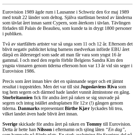
Eurovision 1989 ägde rum i Lausanne i Schweiz den 6:e maj 1989
med totalt 22 länder som deltog. Själva startlistan bestod av länderna
som tävlat året innan samt Cypern, som återkom i tävlan. Tävlingen
förlades till Palais de Beaulieu, som kunde ta in drygt 1800 personer
i publiken.
Två av startfältets artister var så unga som 11 och 12 år. Eftersom det
blivit negativ publicitet kring barnens medverkan införde EBU året
därpå en åldersregel som sade att man får vara som yngst 16 år
gammal. I och med den regeln förblir Belgiens Sandra Kim den
yngsta vinnaren genom tiderna eftersom hon var 13 år vid sin seger i
Eurovision 1986.
Precis som året innan blev det en spännande seger och ett jämnt
resultat i toppstriden. Men det var till sist
Jugoslaviens Riva
som
tog hem segern och därmed hade landet vunnit åtminstone en gång.
Storbritannien
fick för andra året på raken se sig snuvade på
segern och intog istället andraplatsen för 12:e (!) gången genom
tiderna.
Danmarks
representant
Birthe Kjær
lyckades bli trea,
vilket landet även hade blivit året innan.
Sverige
skickade för andra året på raken en
Tommy
till Eurovision.
Detta år hette han
Nilsson
i efternamn och sjöng låten
“En dag”
,
som hamnade på fjärde plats. En stark avslutning för Sveriges del på