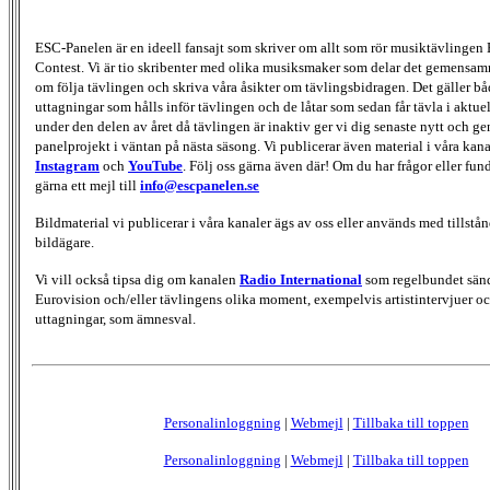
ESC-Panelen är en ideell fansajt som skriver om allt som rör musiktävlingen
Contest. Vi är tio skribenter med olika musiksmaker som delar det gemensamma
om följa tävlingen och skriva våra åsikter om tävlingsbidragen. Det gäller bå
uttagningar som hålls inför tävlingen och de låtar som sedan får tävla i aktu
under den delen av året då tävlingen är inaktiv ger vi dig senaste nytt och g
panelprojekt i väntan på nästa säsong. Vi publicerar även material i våra kan
Instagram
och
YouTube
. Följ oss gärna även där! Om du har frågor eller fun
gärna ett mejl till
info@escpanelen.se
Bildmaterial vi publicerar i våra kanaler ägs av oss eller används med tillstån
bildägare.
Vi vill också tipsa dig om kanalen
Radio International
som regelbundet sän
Eurovision och/eller tävlingens olika moment, exempelvis artistintervjuer oc
uttagningar, som ämnesval.
Personalinloggning
|
Webmejl
|
Tillbaka till toppen
Personalinloggning
|
Webmejl
|
Tillbaka till toppen