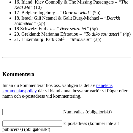
16.
Irland: Kiev Connolly & The Missing Passengers –
“The
Real Me”
(10)
17.
Belgien: Ingeborg –
“Door de wind”
(5p)
18.
Israel: Gili Netanel & Galit Burg-Michael –
“Derekh
Hamelekh”
(5p)
18.
Schweiz: Furbaz –
“Viver senza tei”
(5p)
20.
Grekland: Marianna Efstratiou –
“To diko sou asteri”
(4p)
21.
Luxemburg: Park Café –
“Monsieur”
(3p)
Kommentera
Innan du kommenterar hos oss, vänligen ta del av
panelens
kommentarspolicy
där vi bland annat besvarar varför vi frågar efter
namn och e-postadress vid kommentering.
Namn/alias (obligatoriskt)
E-postadress (kommer inte att
publiceras) (obligatoriskt)