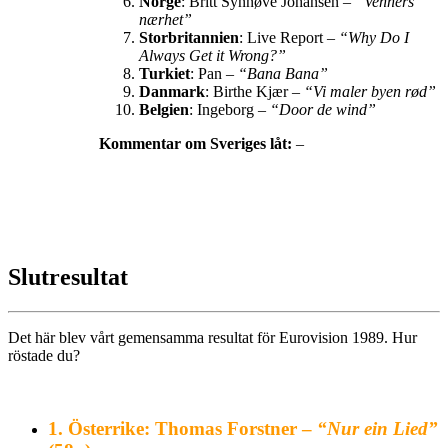
Norge
: Britt Synnøve Johansen –
“Venners
nærhet”
Storbritannien
: Live Report –
“Why Do I
Always Get it Wrong?”
Turkiet
: Pan –
“Bana Bana”
Danmark
: Birthe Kjær –
“Vi maler byen rød”
Belgien
: Ingeborg –
“Door de wind”
Kommentar om Sveriges låt:
–
Slutresultat
Det här blev vårt gemensamma resultat för Eurovision 1989. Hur
röstade du?
1.
Österrike: Thomas Forstner –
“Nur ein Lied”