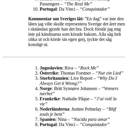
Passengers –
“The Real Me”
Portugal
: Da Vinci –
“Conquistador”
Kommentar om Sveriges låt:
”En dag” var inte den
låten jag ville skulle representera Sverige det året men
i slutändan gjorde han det bra. Dock förstår jag mig
inte på kändisarna som körade bakom. Alla såg helt
olika ut och körde sin egen grej, tyckte det såg
konstigt ut.
Jugoslavien
: Riva –
“Rock Me”
Österrike
: Thomas Forstner –
“Nur ein Lied”
Storbritannien
: Live Report –
“Why Do I
Always Get it Wrong?”
Norge
: Britt Synnøve Johansen –
“Venners
nærhet”
Frankrike
: Nathalie Pâque –
“J’ai volé la
vie”
Nederländerna
: Justine Pelmelay –
“Blijf
zoals je bent”
Spanien
: Nina –
“Nacida para amar”
Portugal
: Da Vinci –
“Conquistador”