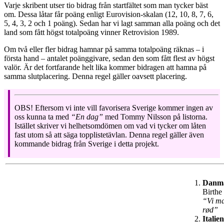
Varje skribent utser tio bidrag från startfältet som man tycker bäst
om. Dessa låtar får poäng enligt Eurovision-skalan (12, 10, 8, 7, 6,
5, 4, 3, 2 och 1 poäng). Sedan har vi lagt samman alla poäng och det
land som fått högst totalpoäng vinner Retrovision 1989.
Om två eller fler bidrag hamnar på samma totalpoäng räknas – i
första hand – antalet poänggivare, sedan den som fått flest av högst
valör. Är det fortfarande helt lika kommer bidragen att hamna på
samma slutplacering. Denna regel gäller oavsett placering.
OBS! Eftersom vi inte vill favorisera Sverige kommer ingen av
oss kunna ta med
“En dag”
med Tommy Nilsson på listorna.
Istället skriver vi helhetsomdömen om vad vi tycker om låten
fast utom så att säga topplistetävlan. Denna regel gäller även
kommande bidrag från Sverige i detta projekt.
Danm
Birthe
“Vi ma
rød”
Italien