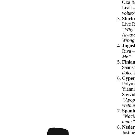
Oxa &
Leali 
voluto
Storbr
Live R
“Why 
Always
Wrong
Jugos
Riva 
Me”
Finla
Saaris
dolce 
Cype
Polym
Yianni
Savvid
“Apop
vreth
Spani
“Naci
amar”
Neder
Justin