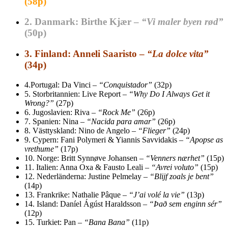
(58p)
2.
Danmark: Birthe Kjær –
“Vi maler byen rød”
(50p)
3.
Finland: Anneli Saaristo –
“La dolce vita”
(34p)
4.
Portugal: Da Vinci –
“Conquistador”
(32p)
5.
Storbritannien: Live Report –
“Why Do I Always Get it
Wrong?”
(27p)
6.
Jugoslavien: Riva –
“Rock Me”
(26p)
7.
Spanien: Nina –
“Nacida para amar”
(26p)
8.
Västtyskland: Nino de Angelo –
“Flieger”
(24p)
9.
Cypern: Fani Polymeri & Yiannis Savvidakis –
“Apopse as
vrethume”
(17p)
10.
Norge: Britt Synnøve Johansen –
“Venners nærhet”
(15p)
11.
Italien: Anna Oxa & Fausto Leali –
“Avrei voluto”
(15p)
12.
Nederländerna: Justine Pelmelay –
“Blijf zoals je bent”
(14p)
13.
Frankrike: Nathalie Pâque –
“J’ai volé la vie”
(13p)
14.
Island: Daníel Ágúst Haraldsson –
“Það sem enginn sér”
(12p)
15.
Turkiet: Pan –
“Bana Bana”
(11p)