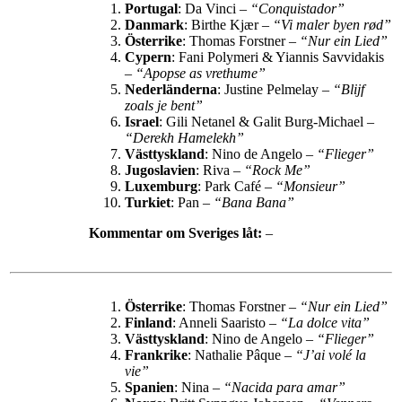
Portugal
: Da Vinci –
“Conquistador”
Danmark
: Birthe Kjær –
“Vi maler byen rød”
Österrike
: Thomas Forstner –
“Nur ein Lied”
Cypern
: Fani Polymeri & Yiannis Savvidakis
–
“Apopse as vrethume”
Nederländerna
: Justine Pelmelay –
“Blijf
zoals je bent”
Israel
: Gili Netanel & Galit Burg-Michael –
“Derekh Hamelekh”
Västtyskland
: Nino de Angelo –
“Flieger”
Jugoslavien
: Riva –
“Rock Me”
L
uxemburg
: Park Café –
“Monsieur”
Turkiet
: Pan –
“Bana Bana”
Kommentar om Sveriges låt:
–
Österrike
: Thomas Forstner –
“Nur ein Lied”
Finland
: Anneli Saaristo –
“La dolce vita”
Västtyskland
: Nino de Angelo –
“Flieger”
Frankrike
: Nathalie Pâque –
“J’ai volé la
vie”
Spanien
: Nina –
“Nacida para amar”