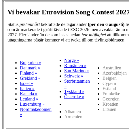
Vi bevakar Eurovision Song Contest 202
Status
preliminärt
bekräftade deltagarländer
(per den
6 augusti)
li
som är markerade i
grått
tävlade i ESC 2026 men avvaktar ännu m
2027. Fler länder än de som listas nedan
har möjlighet
att tillkomm
uttagningarna pågår kommer vi att tycka till om tävlingsbidragen.
Norge »
Bulgarien »
Rumänien »
Danmark »
Australien
San Marino »
Finland »
Azerbajdzjan
Schweiz »
Grekland »
Belgien
Storbritannien
Israel »
Cypern
»
Italien »
Estland
Tyskland »
Kanada »
Frankrike
Österrike »
Lettland »
Georgien
Luxemburg »
Kroatien
Nordmakedonien
Litauen
Albanien
»
Armenien