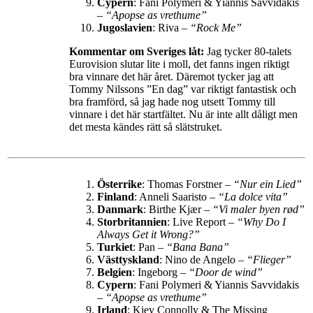
Cypern
: Fani Polymeri & Yiannis Savvidakis
–
“Apopse as vrethume”
Jugoslavien
: Riva –
“Rock Me”
Kommentar om Sveriges låt:
Jag tycker 80-talets
Eurovision slutar lite i moll, det fanns ingen riktigt
bra vinnare det här året. Däremot tycker jag att
Tommy Nilssons ”En dag” var riktigt fantastisk och
bra framförd, så jag hade nog utsett Tommy till
vinnare i det här startfältet. Nu är inte allt dåligt men
det mesta kändes rätt så slätstruket.
Österrike
: Thomas Forstner –
“Nur ein Lied”
Finland
: Anneli Saaristo –
“La dolce vita”
Danmark
: Birthe Kjær –
“Vi maler byen rød”
Storbritannien
: Live Report –
“Why Do I
Always Get it Wrong?”
Turkiet
: Pan –
“Bana Bana”
Västtyskland
: Nino de Angelo –
“Flieger”
Belgien
: Ingeborg –
“Door de wind”
Cypern
: Fani Polymeri & Yiannis Savvidakis
–
“Apopse as vrethume”
Irland
: Kiev Connolly & The Missing