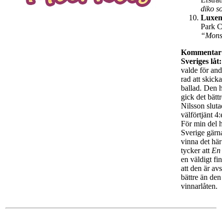
diko s
L
uxe
Park C
“Mons
Kommentar
Sveriges låt:
valde för andr
rad att skick
ballad. Den 
gick det bätt
Nilsson sluta
välförtjänt 4:
För min del 
Sverige gärna
vinna det här
tycker att
En
en väldigt fin
att den är av
bättre än den
vinnarlåten.