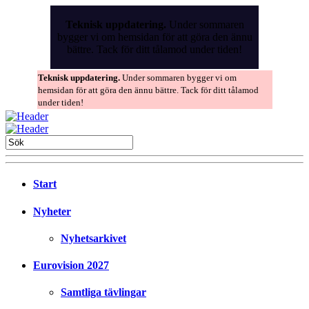
Skip
to
Teknisk uppdatering.
Under sommaren
the
bygger vi om hemsidan för att göra den ännu
content
bättre. Tack för ditt tålamod under tiden!
Teknisk uppdatering.
Under sommaren bygger vi om
hemsidan för att göra den ännu bättre. Tack för ditt tålamod
under tiden!
Start
Nyheter
Nyhetsarkivet
Eurovision 2027
Samtliga tävlingar