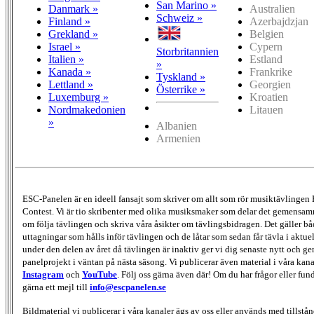
San Marino »
Danmark »
Australien
Schweiz »
Finland »
Azerbajdzjan
Grekland »
Belgien
Israel »
Cypern
Storbritannien
Italien »
Estland
»
Kanada »
Frankrike
Tyskland »
Lettland »
Georgien
Österrike »
Luxemburg »
Kroatien
Nordmakedonien
Litauen
»
Albanien
Armenien
ESC-Panelen är en ideell fansajt som skriver om allt som rör musiktävlingen
Contest. Vi är tio skribenter med olika musiksmaker som delar det gemensamma
om följa tävlingen och skriva våra åsikter om tävlingsbidragen. Det gäller bå
uttagningar som hålls inför tävlingen och de låtar som sedan får tävla i aktu
under den delen av året då tävlingen är inaktiv ger vi dig senaste nytt och g
panelprojekt i väntan på nästa säsong. Vi publicerar även material i våra kan
Instagram
och
YouTube
. Följ oss gärna även där! Om du har frågor eller fun
gärna ett mejl till
info@escpanelen.se
Bildmaterial vi publicerar i våra kanaler ägs av oss eller används med tillstån