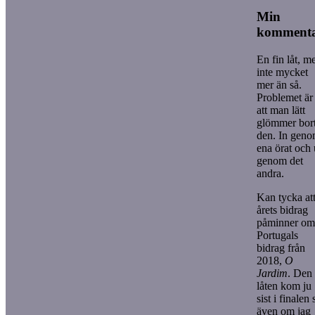
Min
komment
En fin låt, m
inte mycket
mer än så.
Problemet är
att man lätt
glömmer bor
den. In gen
ena örat och 
genom det
andra.
Kan tycka at
årets bidrag
påminner om
Portugals
bidrag från
2018,
O
Jardim
. Den
låten kom ju
sist i finalen 
även om jag