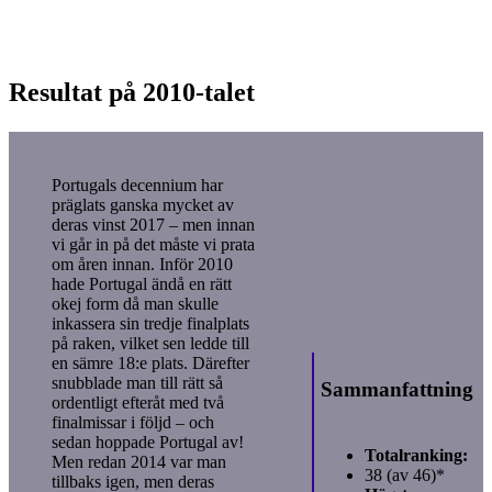
Resultat på 2010-talet
Portugals decennium har
präglats ganska mycket av
deras vinst 2017 – men innan
vi går in på det måste vi prata
om åren innan. Inför 2010
hade Portugal ändå en rätt
okej form då man skulle
inkassera sin tredje finalplats
på raken, vilket sen ledde till
en sämre 18:e plats. Därefter
snubblade man till rätt så
Sammanfattning
ordentligt efteråt med två
finalmissar i följd – och
sedan hoppade Portugal av!
Totalranking:
Men redan 2014 var man
38 (av 46)*
tillbaks igen, men deras