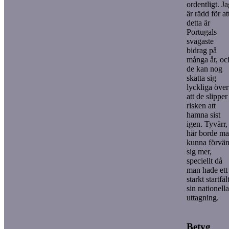
ordentligt. J
är rädd för at
detta är
Portugals
svagaste
bidrag på
många år, oc
de kan nog
skatta sig
lyckliga över
att de slipper
risken att
hamna sist
igen. Tyvärr,
här borde m
kunna förvän
sig mer,
speciellt då
man hade ett
starkt startfält
sin nationella
uttagning.
Betyg