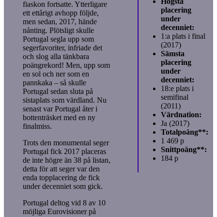
Högsta
fiaskon fortsatte. Ytterligare
placering
ett ettårigt avhopp följde,
under
men sedan, 2017, hände
decenniet:
nånting. Plötsligt skulle
1:a plats i final
Portugal segla upp som
(2017)
segerfavoriter, infriade det
Sämsta
och slog alla tänkbara
placering
poängrekord! Men, upp som
under
en sol och ner som en
decenniet:
pannkaka – så skulle
18:e plats i
Portugal sedan sluta på
semifinal
sistaplats som värdland. Nu
(2011)
senast var Portugal åter i
Värdnation:
bottenträsket med en ny
Ja (2017)
finalmiss.
Totalpoäng**:
1 469 p
Trots den monumental seger
Snittpoäng**:
Portugal fick 2017 placeras
184 p
de inte högre än 38 på listan,
detta för att seger var den
enda topplacering de fick
under decenniet som gick.
Portugal deltog vid 8 av 10
möjliga Eurovisioner på