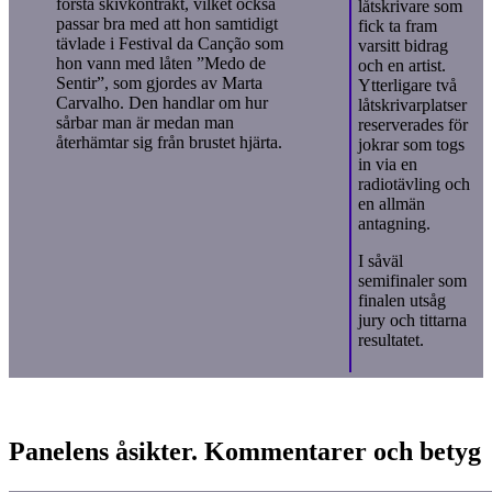
första skivkontrakt, vilket också
låtskrivare som
passar bra med att hon samtidigt
fick ta fram
tävlade i Festival da Canção som
varsitt bidrag
hon vann med låten ”Medo de
och en artist.
Sentir”, som gjordes av Marta
Ytterligare två
Carvalho. Den handlar om hur
låtskrivarplatser
sårbar man är medan man
reserverades för
återhämtar sig från brustet hjärta.
jokrar som togs
in via en
radiotävling och
en allmän
antagning.
I såväl
semifinaler som
finalen utsåg
jury och tittarna
resultatet.
Panelens åsikter. Kommentarer och betyg