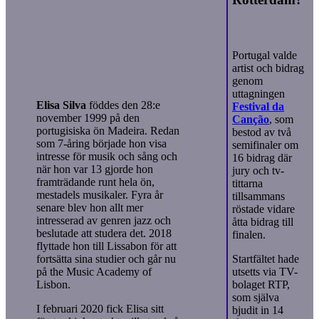
Portugal valde
artist och bidrag
genom
uttagningen
Elisa Silva
föddes den 28:e
Festival da
november 1999 på den
Canção
, som
portugisiska ön Madeira. Redan
bestod av två
som 7-åring började hon visa
semifinaler om
intresse för musik och sång och
16 bidrag där
när hon var 13 gjorde hon
jury och tv-
framträdande runt hela ön,
tittarna
mestadels musikaler. Fyra år
tillsammans
senare blev hon allt mer
röstade vidare
intresserad av genren jazz och
åtta bidrag till
beslutade att studera det. 2018
finalen.
flyttade hon till Lissabon för att
fortsätta sina studier och går nu
Startfältet hade
på the Music Academy of
utsetts via TV-
Lisbon.
bolaget RTP,
som själva
I februari 2020 fick Elisa sitt
bjudit in 14