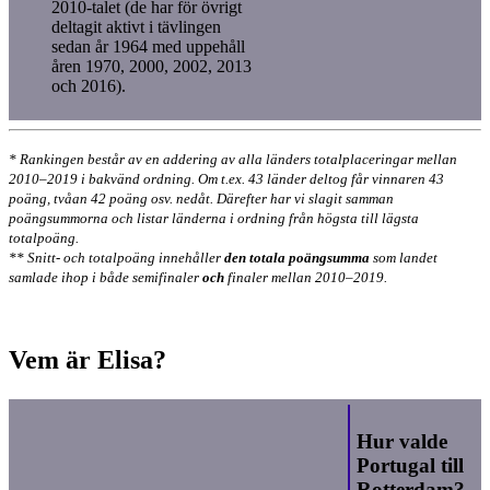
2010-talet (de har för övrigt
deltagit aktivt i tävlingen
sedan år 1964 med uppehåll
åren 1970, 2000, 2002, 2013
och 2016).
* Rankingen består av en addering av alla länders totalplaceringar mellan
2010–2019 i bakvänd ordning. Om t.ex. 43 länder deltog får vinnaren 43
poäng, tvåan 42 poäng osv. nedåt. Därefter har vi slagit samman
poängsummorna och
listar länderna i ordning från högsta till lägsta
totalpoäng.
** Snitt- och totalpoäng innehåller
den totala poängsumma
som landet
samlade ihop i både semifinaler
och
finaler mellan 2010–2019.
Vem är Elisa?
Hur valde
Portugal till
Rotterdam?