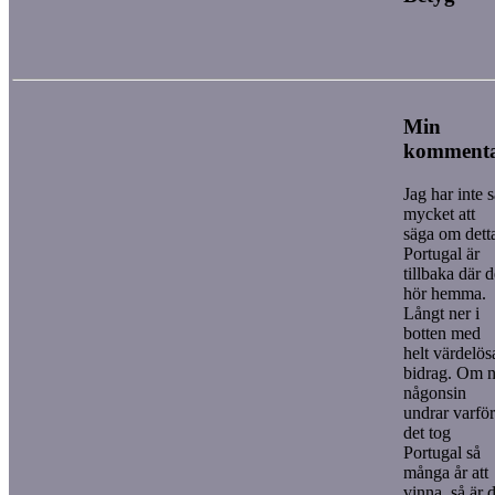
Min
komment
Jag har inte 
mycket att
säga om dett
Portugal är
tillbaka där 
hör hemma.
Långt ner i
botten med
helt värdelös
bidrag. Om n
någonsin
undrar varför
det tog
Portugal så
många år att
vinna, så är 