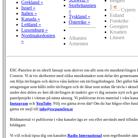
Belgien
Grekland »
Storbritannien
Israel »
Cypern
»
Italien »
Estland
Tyskland »
Kanada »
Frankrike
Österrike »
Lettland »
Georgien
Luxemburg »
Kroatien
Nordmakedonien
Litauen
Albanien
»
Armenien
ESC-Panelen är en ideell fansajt som skriver om allt som rör musiktävlingen
Contest. Vi är tio skribenter med olika musiksmaker som delar det gemensamma
om följa tävlingen och skriva våra åsikter om tävlingsbidragen. Det gäller bå
uttagningar som hålls inför tävlingen och de låtar som sedan får tävla i aktu
under den delen av året då tävlingen är inaktiv ger vi dig senaste nytt och g
panelprojekt i väntan på nästa säsong. Vi publicerar även material i våra kan
Instagram
och
YouTube
. Följ oss gärna även där! Om du har frågor eller fun
gärna ett mejl till
info@escpanelen.se
Bildmaterial vi publicerar i våra kanaler ägs av oss eller används med tillstån
bildägare.
Vi vill också tipsa dig om kanalen
Radio International
som regelbundet sän