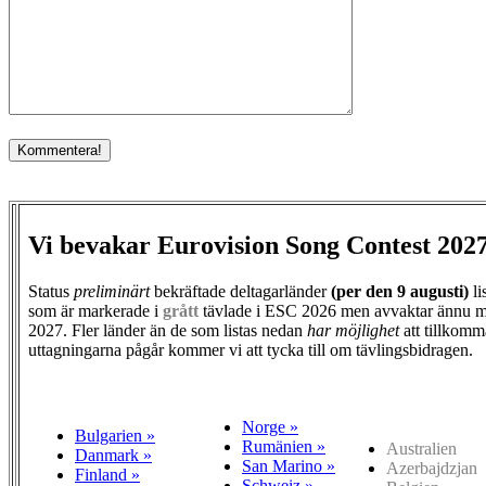
Vi bevakar Eurovision Song Contest 202
Status
preliminärt
bekräftade deltagarländer
(per den
9 augusti)
li
som är markerade i
grått
tävlade i ESC 2026 men avvaktar ännu m
2027. Fler länder än de som listas nedan
har möjlighet
att tillkomm
uttagningarna pågår kommer vi att tycka till om tävlingsbidragen.
Norge »
Bulgarien »
Rumänien »
Australien
Danmark »
San Marino »
Azerbajdzjan
Finland »
Schweiz »