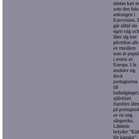
nästan kan s
som den fula
ankungen i
Eurovision. 
går alltid sin
egen väg oc
låter sig inte
påverkas alls
av musiken
som är popul
i resten av
Europa. I år
ansluter sig
dock
portugiserna
till
balladgänget
självklart
framförs låte
på portugisis
av en ung
sångerska.
Låttiteln
betyder ”Rä
för känslor”.