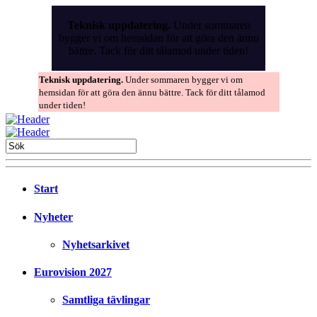
Skip
to
Teknisk uppdatering.
Under sommaren
the
bygger vi om hemsidan för att göra den ännu
content
bättre. Tack för ditt tålamod under tiden!
Teknisk uppdatering.
Under sommaren bygger vi om
hemsidan för att göra den ännu bättre. Tack för ditt tålamod
under tiden!
Start
Nyheter
Nyhetsarkivet
Eurovision 2027
Samtliga tävlingar