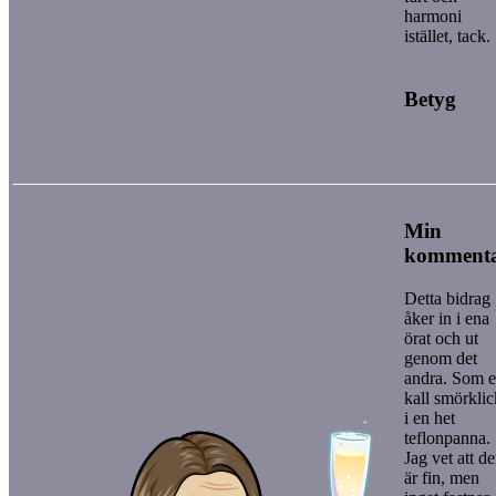
harmoni
istället, tack.
Betyg
Min
komment
Detta bidrag
åker in i ena
örat och ut
genom det
andra. Som 
kall smörklic
i en het
teflonpanna.
Jag vet att d
är fin, men