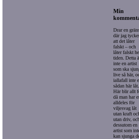
Min
komment
Drar en grän
där jag tycke
att det låter
falskt – och
låter falskt h
tiden. Detta 
inte en artist
som ska sjun
live så här, o
iallafall inte 
sådan här låt.
Här blir allt f
då man har e
alldeles för
viljesvag låt
utan kraft oc
utan driv, oc
dessutom en
artist som int
kan sjunga d