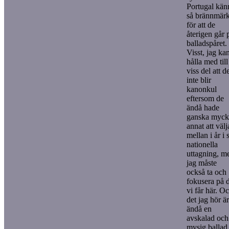
Portugal kän
så brännmärk
för att de
återigen går 
balladspåret.
Visst, jag ka
hålla med till
viss del att d
inte blir
kanonkul
eftersom de
ändå hade
ganska myck
annat att välj
mellan i år i 
nationella
uttagning, m
jag måste
också ta och
fokusera på 
vi får här. O
det jag hör är
ändå en
avskalad och
mysig ballad