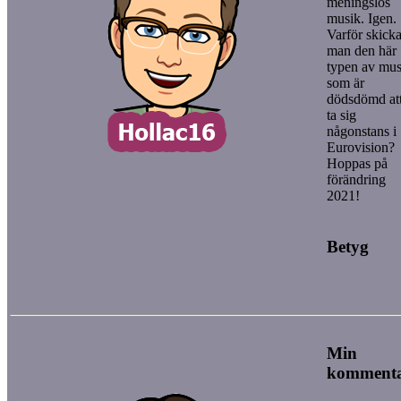
meningslös
musik. Igen.
Varför skicka
man den här
typen av mus
som är
dödsdömd at
ta sig
någonstans i
Eurovision?
Hoppas på
förändring
2021!
Betyg
Min
komment