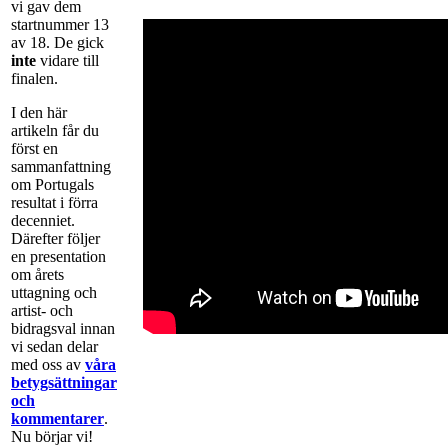
vi gav dem
startnummer 13
av 18. De gick
inte
vidare till
finalen.
I den här
artikeln får du
först en
sammanfattning
om Portugals
resultat i förra
decenniet.
Därefter följer
en presentation
om årets
uttagning och
artist- och
bidragsval innan
vi sedan delar
med oss av
våra
betygsättningar
och
kommentarer
.
Nu börjar vi!