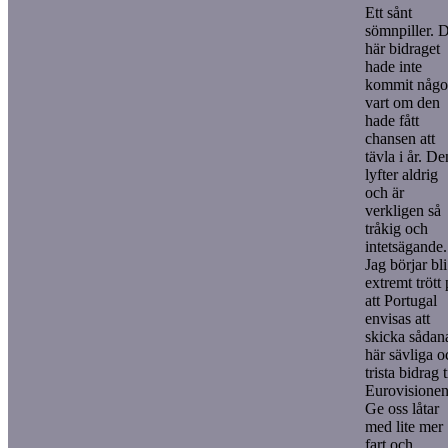
Ett sånt
sömnpiller. 
här bidraget
hade inte
kommit någ
vart om den
hade fått
chansen att
tävla i år. De
lyfter aldrig
och är
verkligen så
tråkig och
intetsägande.
Jag börjar bli
extremt trött
att Portugal
envisas att
skicka sådan
här sävliga o
trista bidrag t
Eurovisionen
Ge oss låtar
med lite mer
fart och