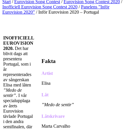
Start
/
Eurovision Song Contest
/
Eurovision Song Contest 2020
/
Inofficiell Eurovision Song Contest 2020
/
Panelens ”Inför
Eurovision 2020”
/
Inför Eurovision 2020 – Portugal
INOFFICIELL
EUROVISION
2020.
Det har
blivit dags att
presentera
Fakta
Portugal, som i
år
Artist
representerades
av sångerskan
Elisa
Elisa med låten
”Medo de
Låt
sentir”
. I vår
specialupplaga
”Medo de sentir”
av årets
Eurovision
tävlade Portugal
Låtskrivare
i den andra
Marta Carvalho
semifinalen, där