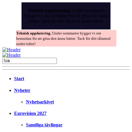
Skip
to
Teknisk uppdatering.
Under sommaren
the
bygger vi om hemsidan för att göra den ännu
content
bättre. Tack för ditt tålamod under tiden!
Teknisk uppdatering.
Under sommaren bygger vi om
hemsidan för att göra den ännu bättre. Tack för ditt tålamod
under tiden!
Start
Nyheter
Nyhetsarkivet
Eurovision 2027
Samtliga tävlingar