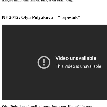
tidigare nationella finaler. Idag är en sådan dag…
NF 2012: Olya Polyakova – ”Lepestok”
Olya Polyakova
handlar dagens lucka om. Hon ställde upp i