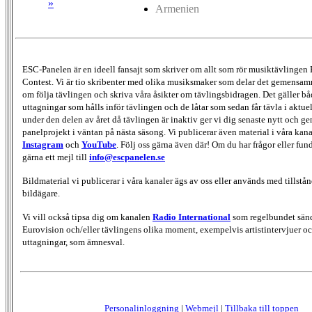
»
Armenien
ESC-Panelen är en ideell fansajt som skriver om allt som rör musiktävlingen
Contest. Vi är tio skribenter med olika musiksmaker som delar det gemensamma
om följa tävlingen och skriva våra åsikter om tävlingsbidragen. Det gäller bå
uttagningar som hålls inför tävlingen och de låtar som sedan får tävla i aktu
under den delen av året då tävlingen är inaktiv ger vi dig senaste nytt och g
panelprojekt i väntan på nästa säsong. Vi publicerar även material i våra kan
Instagram
och
YouTube
. Följ oss gärna även där! Om du har frågor eller fun
gärna ett mejl till
info@escpanelen.se
Bildmaterial vi publicerar i våra kanaler ägs av oss eller används med tillstån
bildägare.
Vi vill också tipsa dig om kanalen
Radio International
som regelbundet sän
Eurovision och/eller tävlingens olika moment, exempelvis artistintervjuer oc
uttagningar, som ämnesval.
Personalinloggning
|
Webmejl
|
Tillbaka till toppen