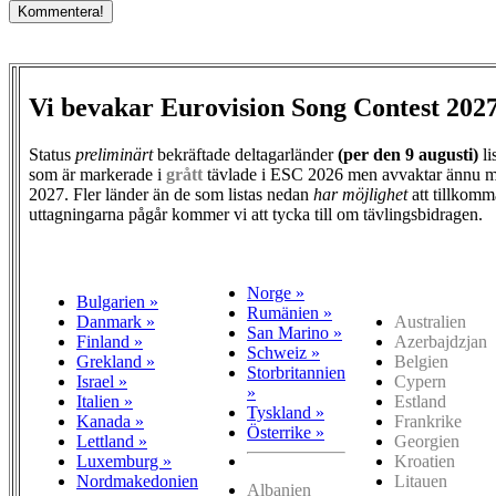
Vi bevakar Eurovision Song Contest 202
Status
preliminärt
bekräftade deltagarländer
(per den
9 augusti)
li
som är markerade i
grått
tävlade i ESC 2026 men avvaktar ännu m
2027. Fler länder än de som listas nedan
har möjlighet
att tillkomm
uttagningarna pågår kommer vi att tycka till om tävlingsbidragen.
Norge »
Bulgarien »
Rumänien »
Danmark »
Australien
San Marino »
Finland »
Azerbajdzjan
Schweiz »
Grekland »
Belgien
Storbritannien
Israel »
Cypern
»
Italien »
Estland
Tyskland »
Kanada »
Frankrike
Österrike »
Lettland »
Georgien
Luxemburg »
Kroatien
Nordmakedonien
Litauen
Albanien