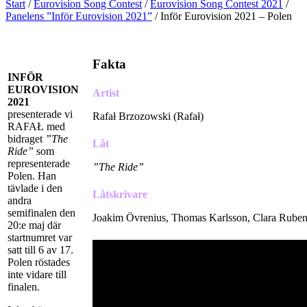
Start
/
Eurovision Song Contest
/
Eurovision Song Contest 2021
/
Panelens ”Inför Eurovision 2021”
/
Inför Eurovision 2021 – Polen
Fakta
INFÖR
EUROVISION
Artist
2021
presenterade vi
Rafał Brzozowski (Rafał)
RAFAŁ med
bidraget
”The
Låt
Ride”
som
representerade
”The Ride”
Polen. Han
tävlade i den
Låtskrivare
andra
semifinalen den
Joakim Övrenius, Thomas Karlsson, Clara Ruben
20:e maj där
startnumret var
satt till 6 av 17.
Polen röstades
inte vidare till
finalen.