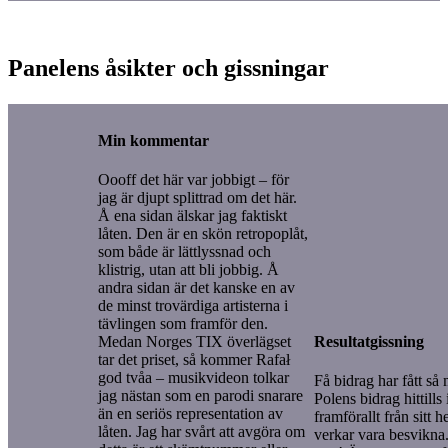
Panelens åsikter och gissningar
Min kommentar
Oooff det här var jobbigt – för
jag är djupt splittrad om det här.
Å ena sidan älskar jag faktiskt
låten. Den är en skön retropoplåt,
som både är lättlyssnad och
klistrig, utan att bli jobbig. Å
andra sidan är det kanske en av
de minst trovärdiga artisterna i
tävlingen som framför den.
Resultatgissning
Medan Norges TIX överlägset
tar det priset, så kommer Rafał
god tvåa – musikvideon tolkar
Få bidrag har fått så
jag nästan som en parodi snarare
Polens bidrag hittill
än en seriös representation av
framförallt från sitt 
låten. Jag har svårt att avgöra om
verkar vara besvikna.