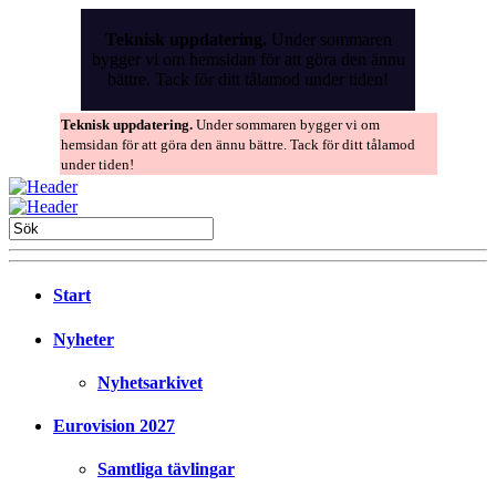
Skip
to
Teknisk uppdatering.
Under sommaren
the
bygger vi om hemsidan för att göra den ännu
content
bättre. Tack för ditt tålamod under tiden!
Teknisk uppdatering.
Under sommaren bygger vi om
hemsidan för att göra den ännu bättre. Tack för ditt tålamod
under tiden!
Start
Nyheter
Nyhetsarkivet
Eurovision 2027
Samtliga tävlingar