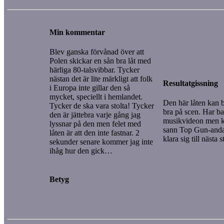
Min kommentar
Blev ganska förvånad över att
Polen skickar en sån bra låt med
härliga 80-talsvibbar. Tycker
nästan det är lite märkligt att folk
Resultatgissning
i Europa inte gillar den så
mycket, speciellt i hemlandet.
Den här låten kan bli
Tycker de ska vara stolta! Tycker
bra på scen. Har ba
den är jättebra varje gång jag
musikvideon men kan
lyssnar på den men felet med
sann Top Gun-anda
låten är att den inte fastnar. 2
klara sig till nästa s
sekunder senare kommer jag inte
ihåg hur den gick…
Betyg