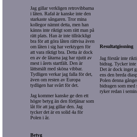
Jag gillar verkligen retrovibbarna
i låten. Rafał är kanske inte den
starkaste sångaren. Tror mina
kollegor nämnt detta, men han
känns inte riktigt som rätt man på
rätt plats. Han är inte tillräckligt
bra för att göra låten rättvisa även
Resultatgissning
om låten i sig har verktygen för
att vara riktigt bra. Detta är dock
en av de låtarna jag har njutit av
Jag förstår inte rikt
mest i årets startfält. Den är
bidrag. Tycker inte 
lättsmält med sköna vibbar.
Det är dock inget g
Tydligen verkar jag falla för det,
ens den breda dias
även om resten av Europa
Polen denna gången
tydligen har svårt för det.
bidragen som med s
ryker redan i semin
Jag kommer kanske ge den ett
högre betyg än den förtjänar som
låt för att jag gillar den. Jag
tycker det är en solid 4a för
Polen i år.
Betyg