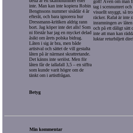
detta är ett skämtnummer eller
gott! Även om man frå
inte. Man kan inte kopiera Robin
tag i scennumret och
Bengtssons nummer sisådär 4 år
visuellt snyggt, så tro
efteråt, och bara ignorera hur
räcker. Rafał är inte r
Dressmann-kritiken aldrig rann
inramningen av låten 
bort. Jag köper inte det alls! Som
och på ett dåligt sätt
ni förstår har jag en mycket delad
inte att man kan rädd
åsikt om årets polska bidrag.
luktar returbiljett dir
Låten i sig är bra, men både
artistval och sättet de vill gestalta
låten på är närmast skrattretande.
Det känns inte seriöst. Men för
låten får de iallafall 3,5 – en siffra
som kunde varit högre om de
tänkt om i artistfrågan.
Betyg
Min kommentar