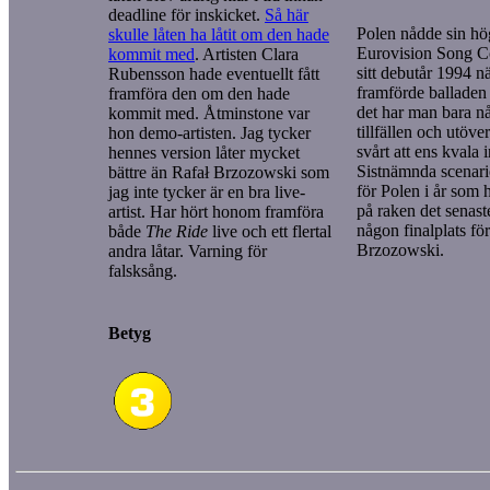
deadline för inskicket.
Så här
Polen nådde sin hög
skulle låten ha låtit om den hade
Eurovision Song Co
kommit med
. Artisten Clara
sitt debutår 1994 
Rubensson hade eventuellt fått
framförde ballade
framföra den om den hade
det har man bara nåt
kommit med. Åtminstone var
tillfällen och utöve
hon demo-artisten. Jag tycker
svårt att ens kvala in
hennes version låter mycket
Sistnämnda scenario
bättre än Rafał Brzozowski som
för Polen i år som h
jag inte tycker är en bra live-
på raken det senaste
artist. Har hört honom framföra
någon finalplats fö
både
The Ride
live och ett flertal
Brzozowski.
andra låtar. Varning för
falsksång.
Betyg