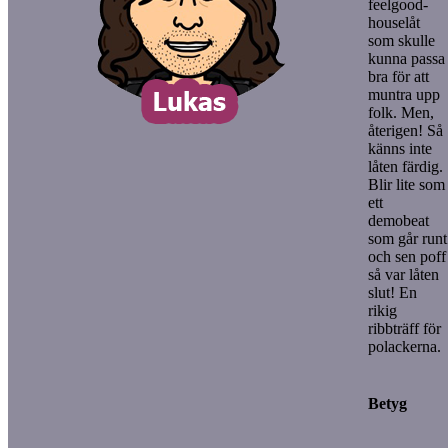
feelgood-
houselåt
som skulle
kunna passa
bra för att
muntra upp
folk. Men,
återigen! Så
känns inte
låten färdig.
Blir lite som
ett
demobeat
som går runt
och sen poff
så var låten
slut! En
rikig
ribbträff för
polackerna.
Betyg