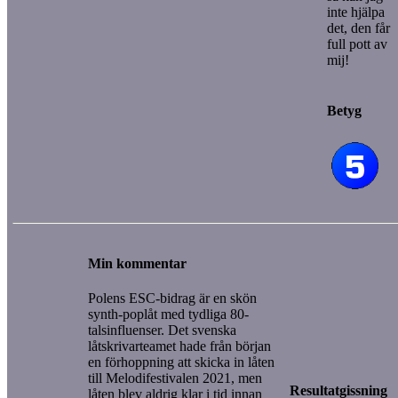
inte hjälpa
det, den får
full pott av
mij!
Betyg
Min kommentar
Polens ESC-bidrag är en skön
synth-poplåt med tydliga 80-
talsinfluenser. Det svenska
låtskrivarteamet hade från början
en förhoppning att skicka in låten
till Melodifestivalen 2021, men
Resultatgissning
låten blev aldrig klar i tid innan