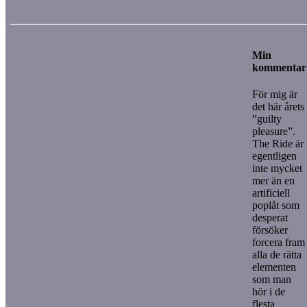
Min
kommentar
För mig är
det här årets
”guilty
pleasure”.
The Ride är
egentligen
inte mycket
mer än en
artificiell
poplåt som
desperat
försöker
forcera fram
alla de rätta
elementen
som man
hör i de
flesta