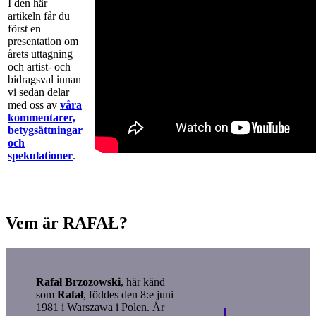
I den här
artikeln får du
först en
presentation om
årets uttagning
och artist- och
bidragsval innan
vi sedan delar
med oss av
våra
kommentarer,
betygsättningar
och
spekulationer
.
Vem är RAFAŁ?
Rafał Brzozowski
, här känd
som
Rafał
, föddes den 8:e juni
1981 i Warszawa i Polen. År