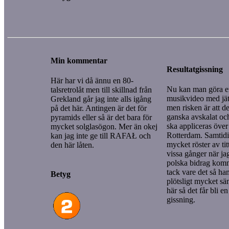
Min kommentar
Resultatgissning
Här har vi då ännu en 80-
Nu kan man göra en
talsretrolåt men till skillnad från
musikvideo med jä
Grekland går jag inte alls igång
men risken är att de
på det här. Antingen är det för
ganska avskalat och
pyramids eller så är det bara för
ska appliceras över 
mycket solglasögon. Mer än okej
Rotterdam. Samtidi
kan jag inte ge till RAFAŁ och
mycket röster av ti
den här låten.
vissa gånger när jag
polska bidrag komm
tack vare det så ha
Betyg
plötsligt mycket sä
här så det får bli en
gissning.