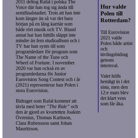
2011 deltog Rafał i polska The
Hur valde
Voice där han tog sig ända till
Polen till
semifinalstadiet. Trots att han inte
kom längre än så var det bara
Rotterdam?
början på en lång karriär som
både rört musik och TV. Bland
Till Eurovision
annat har han hittills släppt inte
2021 valde
mindre än fem studioalbum och i
Polen både artist
TV har han synts till som
och
programledare för program som
tävlingsbidrag
The Name of the Tune och
genom
Wheel of Fortune. I november
internval.
2020 var han också en av
programledarna för Junior
Valet hölls
Eurovision Song Contest och i år
hemligt in i det
(2021) representerar han Polen i
sista, men den
stora Eurovision.
12:e mars blev
det klart vem
Bidraget som Rafał kommer att
som får åka.
tävla med heter
”T
he Ride”
och
den är gjord av kvartetten Joakim
Övrenius, Thomas Karlsson,
Clara Rubensson samt Johan
Mauritzson.