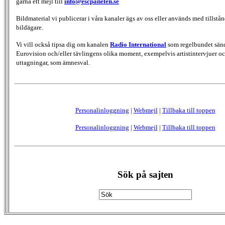
gärna ett mejl till
info@escpanelen.se
Bildmaterial vi publicerar i våra kanaler ägs av oss eller används med tillstån
bildägare.
Vi vill också tipsa dig om kanalen
Radio International
som regelbundet sän
Eurovision och/eller tävlingens olika moment, exempelvis artistintervjuer oc
uttagningar, som ämnesval.
Personalinloggning
|
Webmejl
|
Tillbaka till toppen
Personalinloggning
|
Webmejl
|
Tillbaka till toppen
Sök på sajten