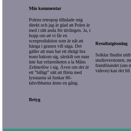
Min kommentar
Polens retropop tilltalade mig
direkt och jag är glad att Polen är
med i rätt anda för tävlingen. Ja, i
hopp om att vi får en
scenproduktion som är nåt att
Resultatgissning
hänga i granen vill säga. Det
gäller att man har ett riktigt bra
Solklar finalist utif
team bakom sig, särskilt om man
studioversionen, me
inte har erfarenheten a la Måns
framförandet (om 
Zelmerlöw i sig. Även om det är
videon) kan det bli 
ett ”billigt” sätt att flörta med
lyssnarna så funkar 80-
talsvibbarna ännu en gång.
Betyg