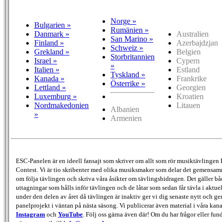
Norge »
Bulgarien »
Rumänien »
Danmark »
Australien
San Marino »
Finland »
Azerbajdzjan
Schweiz »
Grekland »
Belgien
Storbritannien
Israel »
Cypern
»
Italien »
Estland
Tyskland »
Kanada »
Frankrike
Österrike »
Lettland »
Georgien
Luxemburg »
Kroatien
Nordmakedonien
Litauen
Albanien
»
Armenien
ESC-Panelen är en ideell fansajt som skriver om allt som rör musiktävlingen
Contest. Vi är tio skribenter med olika musiksmaker som delar det gemensamma
om följa tävlingen och skriva våra åsikter om tävlingsbidragen. Det gäller bå
uttagningar som hålls inför tävlingen och de låtar som sedan får tävla i aktu
under den delen av året då tävlingen är inaktiv ger vi dig senaste nytt och g
panelprojekt i väntan på nästa säsong. Vi publicerar även material i våra kan
Instagram
och
YouTube
. Följ oss gärna även där! Om du har frågor eller fun