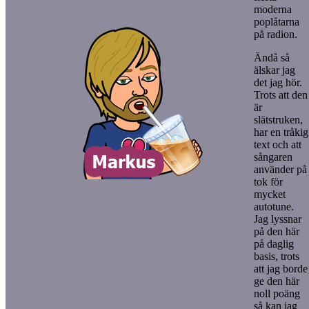
moderna
poplåtarna
på radion.
Ändå så
älskar jag
det jag hör.
Trots att den
är
slätstruken,
har en tråkig
text och att
sångaren
använder på
tok för
mycket
autotune.
Jag lyssnar
på den här
på daglig
basis, trots
att jag borde
ge den här
noll poäng
så kan jag