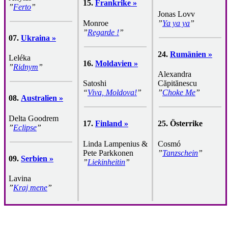
15.
Frankrike »
”
Ferto
”
Jonas Lovv
Monroe
”
Ya ya ya
”
”
Regarde !
”
07.
Ukraina »
24.
Rumänien »
Leléka
16.
Moldavien »
”
Ridnym
”
Alexandra
Satoshi
Căpitănescu
“
Viva, Moldova!
”
”
Choke Me
”
08.
Australien »
Delta Goodrem
17.
Finland »
25.
Österrike
”
Eclipse
”
Linda Lampenius &
Cosmó
Pete Parkkonen
”
Tanzschein
”
09.
Serbien »
”
Liekinheitin
”
Lavina
”
Kraj mene
”