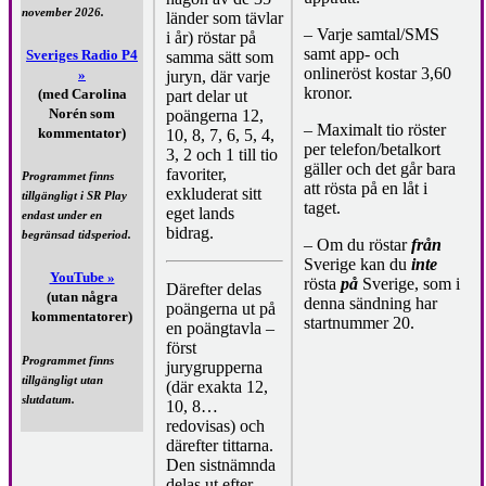
november 2026.
länder som tävlar
– Varje samtal/SMS
i år) röstar på
samt app- och
Sveriges Radio P4
samma sätt som
onlineröst kostar 3,60
»
juryn, där varje
kronor.
(med Carolina
part delar ut
Norén som
poängerna 12,
– Maximalt tio röster
kommentator)
10, 8, 7, 6, 5, 4,
per telefon/betalkort
3, 2 och 1 till tio
gäller och det går bara
favoriter,
Programmet finns
att rösta på en låt i
exkluderat sitt
tillgängligt i SR Play
taget.
eget lands
endast under en
bidrag.
begränsad tidsperiod.
– Om du röstar
från
Sverige kan du
inte
YouTube »
rösta
på
Sverige, som i
Därefter delas
(utan några
denna sändning har
poängerna ut på
kommentatorer)
startnummer 20.
en poängtavla –
först
Programmet finns
jurygrupperna
tillgängligt utan
(där exakta 12,
slutdatum.
10, 8…
redovisas) och
därefter tittarna.
Den sistnämnda
delas ut efter