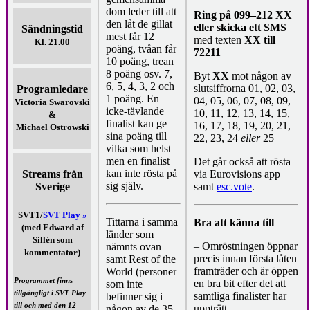
dom leder till att
Ring på 099–212 XX
den låt de gillat
eller skicka ett SMS
Sändningstid
mest får 12
med texten
XX till
Kl. 21.00
poäng, tvåan får
72211
10 poäng, trean
8 poäng osv. 7,
Byt
XX
mot någon av
6, 5, 4, 3, 2 och
slutsiffrorna 01, 02, 03,
Programledare
1 poäng. En
04, 05, 06, 07, 08, 09,
Victoria Swarovski
icke-tävlande
10, 11, 12, 13, 14, 15,
&
finalist kan ge
16, 17, 18, 19, 20, 21,
Michael Ostrowski
sina poäng till
22, 23, 24
eller
25
vilka som helst
men en finalist
Det går också att rösta
kan inte rösta på
via Eurovisions app
Streams från
sig själv.
samt
esc.vote
.
Sverige
SVT1/
SVT Play »
Tittarna i samma
Bra att känna till
(med Edward af
länder som
Sillén som
– Omröstningen öppnar
nämnts ovan
kommentator)
precis innan första låten
samt Rest of the
framträder och är öppen
World (personer
Programmet finns
en bra bit efter det att
som inte
tillgängligt i SVT Play
samtliga finalister har
befinner sig i
till och med den 12
uppträtt.
någon av de 35