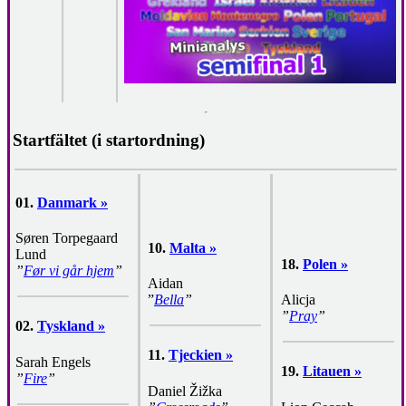
Startfältet (i startordning)
01.
Danmark »
Søren Torpegaard
10.
Malta »
Lund
18.
Polen »
”
Før vi går hjem
”
Aidan
”
Bella
”
Alicja
”
Pray
”
02.
Tyskland »
11.
Tjeckien »
Sarah Engels
19.
Litauen »
”
Fire
”
Daniel Žižka