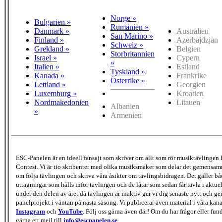
Norge »
Bulgarien »
Rumänien »
Danmark »
Australien
San Marino »
Finland »
Azerbajdzjan
Schweiz »
Grekland »
Belgien
Storbritannien
Israel »
Cypern
»
Italien »
Estland
Tyskland »
Kanada »
Frankrike
Österrike »
Lettland »
Georgien
Luxemburg »
Kroatien
Nordmakedonien
Litauen
Albanien
»
Armenien
ESC-Panelen är en ideell fansajt som skriver om allt som rör musiktävlingen
Contest. Vi är tio skribenter med olika musiksmaker som delar det gemensamma
om följa tävlingen och skriva våra åsikter om tävlingsbidragen. Det gäller bå
uttagningar som hålls inför tävlingen och de låtar som sedan får tävla i aktu
under den delen av året då tävlingen är inaktiv ger vi dig senaste nytt och g
panelprojekt i väntan på nästa säsong. Vi publicerar även material i våra kan
Instagram
och
YouTube
. Följ oss gärna även där! Om du har frågor eller fun
gärna ett mejl till
info@escpanelen.se