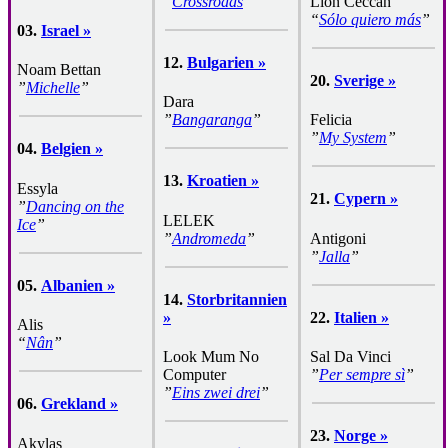
”
Crossroads
”
Lion Ceccah
“
Sólo quiero más
”
03.
Israel »
12.
Bulgarien »
Noam Bettan
20.
Sverige »
”
Michelle
”
Dara
”
Bangaranga
”
Felicia
”
My System
”
04.
Belgien »
13.
Kroatien »
Essyla
21.
Cypern »
”
Dancing on the
LELEK
Ice
”
”
Andromeda
”
Antigoni
”
Jalla
”
05.
Albanien »
14.
Storbritannien
»
22.
Italien »
Alis
“
Nân
”
Look Mum No
Sal Da Vinci
Computer
”
Per sempre sì
”
”
Eins zwei drei
”
06.
Grekland »
23.
Norge »
Akylas