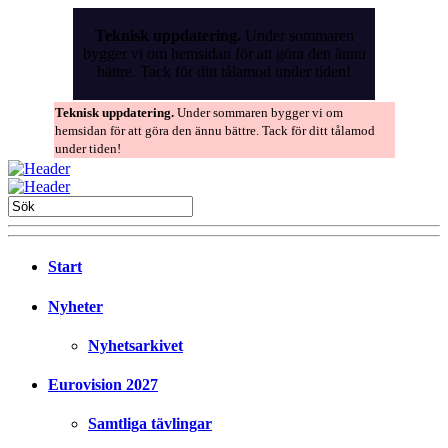
Skip
to
Teknisk uppdatering.
Under sommaren
the
bygger vi om hemsidan för att göra den ännu
content
bättre. Tack för ditt tålamod under tiden!
Teknisk uppdatering.
Under sommaren bygger vi om
hemsidan för att göra den ännu bättre. Tack för ditt tålamod
under tiden!
Start
Nyheter
Nyhetsarkivet
Eurovision 2027
Samtliga tävlingar