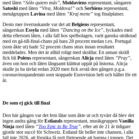
med låten
“Sólo quiero más”
,
Moldaviens
representant, sångaren
Satoshi
med låten
“Viva, Moldova!”
och
Serbiens
representant,
metalgruppen
Lavina
med låten
”Kraj mene”
tog finalplatser.
Desto mer överraskande var det att
Belgiens
representant,
sångerskan
Essyla
med låten
”Dancing on the Ice”
, lyckades med
detta eftersom låten, i alla fall hos spelbolagen, varit ganska uträknad
med en gå-till-final-chans på bara 28 procent medan t.ex. Portugal
(som åkte ut) hade 52 procent chans strax innan resultatet
meddelades. Men det är alltid roligt med skrällar. En annan skräll
fick bli
Polens
representant, sångerskan
Alicja
med låten
”Pray”
,
även om hon och låten långsamt klättrat uppåt på listorna. Alicja
skulle ju ha tävlat redan 2020 men fick avstå den gången p.g.a.
coronaviruspandemin som stoppade Eurovision helt och hållet för ett
år.
De som ej gick till final
Den här gången var det fem låtar som åkte ut och tyvärr då blev det
ingen andra gång för
Estlands
representant, musikgruppen
Vanilla
Ninja
med låten
“
Too Epic to Be True
”
, efter att de 21 år tidigare
gjorde stor succé för Schweiz. Estland får heller inte chansen, i alla
fall inte 2026, att försöka få nytt förtroende att hamna i toppen. Det