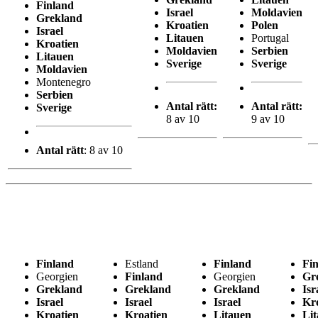
Finland
Israel
Moldavien
Grekland
Kroatien
Polen
Israel
Litauen
Portugal
Kroatien
Moldavien
Serbien
Litauen
Sverige
Sverige
Moldavien
Montenegro
Serbien
Antal rätt:
Antal rätt:
Sverige
8 av 10
9 av 10
Antal rätt
: 8 av 10
Finland
Estland
Finland
Fi
Georgien
Finland
Georgien
Gr
Grekland
Grekland
Grekland
Isr
Israel
Israel
Israel
Kr
Kroatien
Kroatien
Litauen
Li