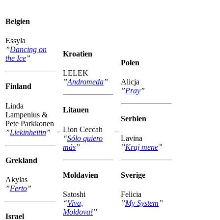
Belgien
Essyla
”
Dancing on
Kroatien
the Ice
”
Polen
LELEK
”
Andromeda
”
Alicja
Finland
”
Pray
”
Linda
Litauen
Lampenius &
Serbien
Pete Parkkonen
Lion Ceccah
”
Liekinheitin
”
“
Sólo quiero
Lavina
más
”
”
Kraj mene
”
Grekland
Moldavien
Sverige
Akylas
”
Ferto
”
Satoshi
Felicia
“
Viva,
”
My System
”
Moldova!
”
Israel