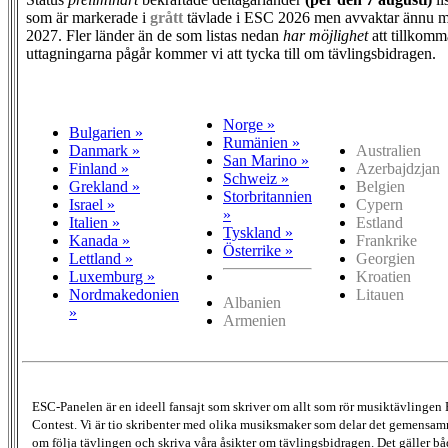
som är markerade i
grått
tävlade i ESC 2026 men avvaktar ännu m
2027. Fler länder än de som listas nedan
har möjlighet
att tillkomm
uttagningarna pågår kommer vi att tycka till om tävlingsbidragen.
Norge »
Bulgarien »
Rumänien »
Danmark »
Australien
San Marino »
Finland »
Azerbajdzjan
Schweiz »
Grekland »
Belgien
Storbritannien
Israel »
Cypern
»
Italien »
Estland
Tyskland »
Kanada »
Frankrike
Österrike »
Lettland »
Georgien
Luxemburg »
Kroatien
Nordmakedonien
Litauen
Albanien
»
Armenien
ESC-Panelen är en ideell fansajt som skriver om allt som rör musiktävlingen
Contest. Vi är tio skribenter med olika musiksmaker som delar det gemensamma
om följa tävlingen och skriva våra åsikter om tävlingsbidragen. Det gäller bå