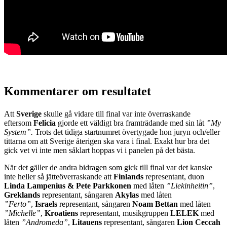
Kommentarer om resultatet
Att
Sverige
skulle gå vidare till final var inte överraskande
eftersom
Felicia
gjorde ett väldigt bra framträdande med sin låt
”My
System”.
Trots det tidiga startnumret övertygade hon juryn och/eller
tittarna om att Sverige återigen ska vara i final. Exakt hur bra det
gick vet vi inte men såklart hoppas vi i panelen på det bästa.
När det gäller de andra bidragen som gick till final var det kanske
inte heller så jätteöverraskande att
Finlands
representant, duon
Linda Lampenius & Pete Parkkonen
med låten
”Liekinheitin”
,
Greklands
representant, sångaren
Akylas
med låten
”Ferto”
,
Israels
representant, sångaren
Noam Bettan
med låten
”Michelle”
,
Kroatiens
representant, musikgruppen
LELEK
med
låten
”Andromeda”
,
Litauens
representant, sångaren
Lion Ceccah