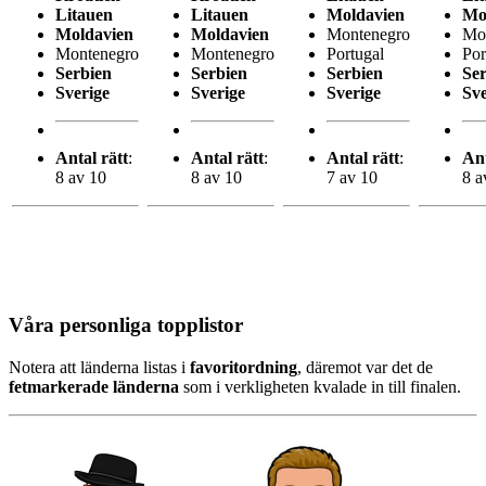
Litauen
Litauen
Moldavien
Mo
Moldavien
Moldavien
Montenegro
Mo
Montenegro
Montenegro
Portugal
Por
Serbien
Serbien
Serbien
Se
Sverige
Sverige
Sverige
Sve
Antal rätt
:
Antal rätt
:
Antal rätt
:
Ant
8 av 10
8 av 10
7 av 10
8 a
Våra personliga topplistor
Notera att länderna listas i
favoritordning
, däremot var det de
fetmarkerade länderna
som i verkligheten kvalade in till finalen.