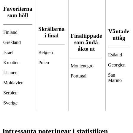
Favoriterna
som höll
Skrällarna
Väntade
Finland
i final
Finaltippade
uttåg
som ändå
Grekland
åkte ut
Israel
Belgien
Estland
Kroatien
Polen
Georgien
Montenegro
Litauen
San
Portugal
Marino
Moldavien
Serbien
Sverige
Intressanta noteringar i statistiken