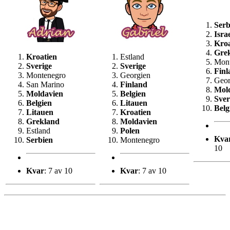
Serb
Isra
Kroa
Gre
Kroatien
Estland
Mont
Sverige
Sverige
Finl
Montenegro
Georgien
Geor
San Marino
Finland
Mol
Moldavien
Belgien
Sver
Belgien
Litauen
Belg
Litauen
Kroatien
Grekland
Moldavien
Estland
Polen
Kva
Serbien
Montenegro
10
Kvar
: 7 av 10
Kvar
: 7 av 10