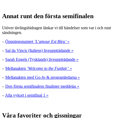
Annat runt den första semifinalen
Utöver tävlingsbidragen länkar vi till händelser som var i och runt
sändningen.
–
Öppningsnumret
’L’amour Est Bleu’
»
–
Sal da Vincis (Italiens) liveuppträdande »
–
Sarah Engels (Tysklands) liveuppträdande »
–
Mellanakten
’Welcome to the Funfair’
»
–
Mellanakten med Go-Jo & programledarna »
–
Den första semifinalens finalister meddelas »
–
Alla vykort i semifinal 1 »
Våra favoriter och gissningar