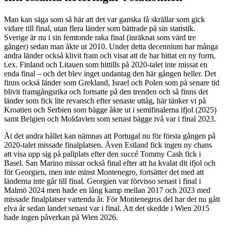
Man kan säga som så här att det var ganska få skrällar som gick
vidare till final, utan flera länder som bättrade på sin statistik.
Sverige är nu i sin femtonde raka final (inräknat som värd tre
gånger) sedan man åkte ut 2010. Under detta decennium har många
andra länder också klivit fram och visat att de har hittat en ny form,
t.ex. Finland och Litauen som hittills på 2020-talet inte missat en
enda final – och det blev inget undantag den här gången heller. Det
finns också länder som Grekland, Israel och Polen som på senare tid
blivit framgångsrika och fortsatte på den trenden och så finns det
länder som fick lite revansch efter senaste uttåg, här tänker vi på
Kroatien och Serbien som bägge åkte ut i semifinalerna ifjol (2025)
samt Belgien och Moldavien som senast bägge två var i final 2023.
Åt det andra hållet kan nämnas att Portugal nu för första gången på
2020-talet missade finalplatsen. Även Estland fick ingen ny chans
att visa upp sig på pallplats efter den succé Tommy Cash fick i
Basel. San Marino missar också final efter att ha kvalat dit ifjol och
för Georgien, men inte minst Montenegro, fortsätter det med att
länderna inte går till final. Georgien var förvisso senast i final i
Malmö 2024 men hade en lång kamp mellan 2017 och 2023 med
missade finalplatser vartenda år. För Montenegros del har det nu gått
elva år sedan landet senast var i final. Att det skedde i Wien 2015
hade ingen påverkan på Wien 2026.