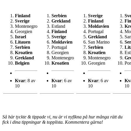
Finland
Serbien
Sverige
Sve
Sverige
Grekland
Finland
Fi
Montenegro
Estland
Moldavien
Kr
Georgien
Finland
Portugal
Mo
Israel
Sverige
Grekland
Sa
Litauen
Moldavien
San Marino
Se
Serbien
Portugal
Serbien
Li
Kroatien
Georgien
Kroatien
Est
Grekland
Montenegro
Montenegro
Gr
Belgien
Kroatien
Georgien
Por
Kvar
: 8 av
Kvar
: 6 av
Kvar
: 6 av
Kv
10
10
10
10
Så här tyckte & tippade vi, nu är vi nyfikna på hur många rätt du
fick i dina tippningar & topplista. Kommentera gärna!