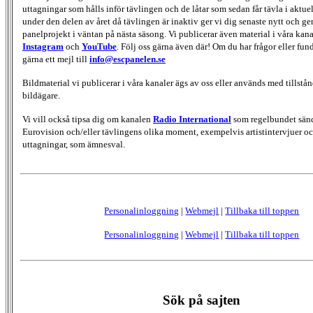
uttagningar som hålls inför tävlingen och de låtar som sedan får tävla i aktu
under den delen av året då tävlingen är inaktiv ger vi dig senaste nytt och g
panelprojekt i väntan på nästa säsong. Vi publicerar även material i våra kan
Instagram
och
YouTube
. Följ oss gärna även där! Om du har frågor eller fun
gärna ett mejl till
info@escpanelen.se
Bildmaterial vi publicerar i våra kanaler ägs av oss eller används med tillstån
bildägare.
Vi vill också tipsa dig om kanalen
Radio International
som regelbundet sän
Eurovision och/eller tävlingens olika moment, exempelvis artistintervjuer oc
uttagningar, som ämnesval.
Personalinloggning
|
Webmejl
|
Tillbaka till toppen
Personalinloggning
|
Webmejl
|
Tillbaka till toppen
Sök på sajten