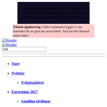
Skip
to
Teknisk uppdatering.
Under sommaren
the
bygger vi om hemsidan för att göra den ännu
content
bättre. Tack för ditt tålamod under tiden!
Teknisk uppdatering.
Under sommaren bygger vi om
hemsidan för att göra den ännu bättre. Tack för ditt tålamod
under tiden!
Start
Nyheter
Nyhetsarkivet
Eurovision 2027
Samtliga tävlingar