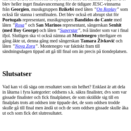
blev heller inget finalavancemang för de tidigare JESC-vinnarna
från
Georgien
, musikgruppen
Bzikebi
med låten
”
On Replay
”
som
också får stanna i semifinalen. Det blev också ett abrupt slut för
Portugals
representant, musikgruppen
Bandidos do Cante
med
låten
”
Rosa
”
och
San Marinos
representant, sångerskan
Senhit
(med Boy George)
och låten
“
Superstar
”
, två länder som var i final
ifjol. Slutligen ska vi också nämna att
Montenegro
ytterligare en
gång åkte ut, denna gång med sångerskan
Tamara Živković
och
låten
”
Nova Zora
”
. Montenegro var faktiskt fram till
sändningsdagen tippad att gå till final om än precis på tiondeplatsen.
Slutsatser
Vad kan vi då säga om resultatet som sin helhet? Enklast är att dela
in låtarna i fyra kategorier: oddsens s.k. säkra finalister, dvs som var
gissade finalister och fick finalplatser, de som skrällde sig till en
finalplats trots att oddsen inte tippade det, de som oddsen trodde
skulle gå till final men ändå ut och de som oddsen gissade skulle åka
ut och som fick det slutresultatet.