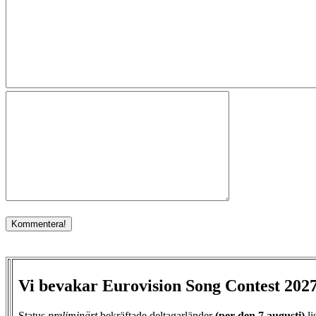
Vi bevakar Eurovision Song Contest 202
Status
preliminärt
bekräftade deltagarländer
(per den
7 augusti)
li