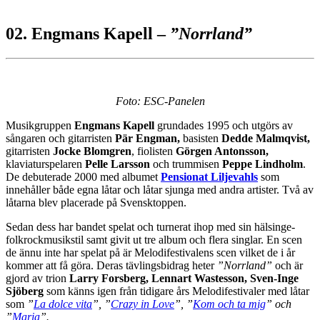
02. Engmans Kapell –
”Norrland”
Foto: ESC-Panelen
Musikgruppen
Engmans Kapell
grundades 1995 och utgörs av
sångaren och gitarristen
Pär Engman,
basisten
Dedde Malmqvist,
gitarristen
Jocke Blomgren
, fiolisten
Görgen Antonsson,
klaviaturspelaren
Pelle Larsson
och trummisen
Peppe Lindholm
.
De debuterade 2000 med albumet
Pensionat Liljevahls
som
innehåller både egna låtar och låtar sjunga med andra artister. Två av
låtarna blev placerade på Svensktoppen.
Sedan dess har bandet spelat och turnerat ihop med sin hälsinge-
folkrockmusikstil samt givit ut tre album och flera singlar. En scen
de ännu inte har spelat på är Melodifestivalens scen vilket de i år
kommer att få göra. Deras tävlingsbidrag heter
”Norrland”
och är
gjord av trion
Larry Forsberg, Lennart Wastesson, Sven-Inge
Sjöberg
som känns igen från tidigare års Melodifestivaler med låtar
som
”
La dolce vita
”, ”
Crazy in Love
”, ”
Kom och ta mig
” och
”
Maria
”.