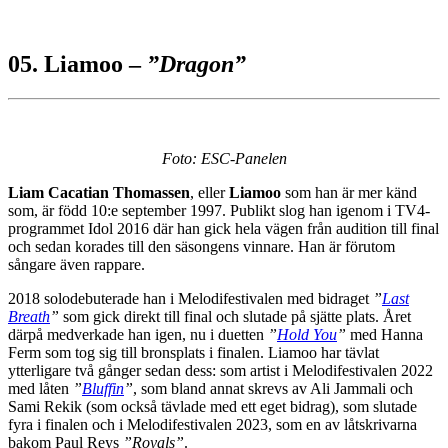
05. Liamoo –
”Dragon”
Foto: ESC-Panelen
Liam Cacatian Thomassen
, eller
Liamoo
som han är mer känd
som, är född 10:e september 1997. Publikt slog han igenom i TV4-
programmet Idol 2016 där han gick hela vägen från audition till final
och sedan korades till den säsongens vinnare. Han är förutom
sångare även rappare.
2018 solodebuterade han i Melodifestivalen med bidraget
”
Last
Breath
”
som gick direkt till final och slutade på sjätte plats. Året
därpå medverkade han igen, nu i duetten
”
Hold You
”
med Hanna
Ferm som tog sig till bronsplats i finalen. Liamoo har tävlat
ytterligare två gånger sedan dess: som artist i Melodifestivalen 2022
med låten
”
Bluffin
”
, som bland annat skrevs av Ali Jammali och
Sami Rekik (som också tävlade med ett eget bidrag), som slutade
fyra i finalen och i Melodifestivalen 2023, som en av låtskrivarna
bakom Paul Reys
”Royals”
.