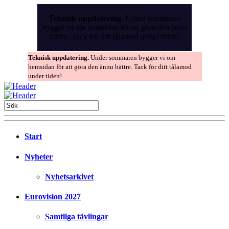
Skip
to
Teknisk uppdatering.
Under sommaren
the
bygger vi om hemsidan för att göra den ännu
content
bättre. Tack för ditt tålamod under tiden!
Teknisk uppdatering.
Under sommaren bygger vi om
hemsidan för att göra den ännu bättre. Tack för ditt tålamod
under tiden!
Start
Nyheter
Nyhetsarkivet
Eurovision 2027
Samtliga tävlingar