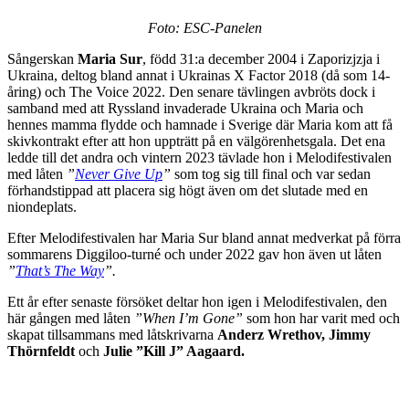
Foto: ESC-Panelen
Sångerskan
Maria Sur
, född 31:a december 2004 i Zaporizjzja i
Ukraina, deltog bland annat i Ukrainas X Factor 2018 (då som 14-
åring) och The Voice 2022. Den senare tävlingen avbröts dock i
samband med att Ryssland invaderade Ukraina och Maria och
hennes mamma flydde och hamnade i Sverige där Maria kom att få
skivkontrakt efter att hon uppträtt på en välgörenhetsgala. Det ena
ledde till det andra och vintern 2023 tävlade hon i Melodifestivalen
med låten
”
Never Give Up
”
som tog sig till final och var sedan
förhandstippad att placera sig högt även om det slutade med en
niondeplats.
Efter Melodifestivalen har Maria Sur bland annat medverkat på förra
sommarens Diggiloo-turné och under 2022 gav hon även ut låten
”
That’s The Way
”.
Ett år efter senaste försöket deltar hon igen i Melodifestivalen, den
här gången med låten
”When I’m Gone”
som hon har varit med och
skapat tillsammans med låtskrivarna
Anderz Wrethov, Jimmy
Thörnfeldt
och
Julie ”Kill J” Aagaard.