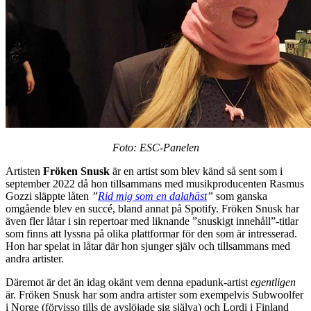
Foto: ESC-Panelen
Artisten
Fröken Snusk
är en artist som blev känd så sent som i
september 2022 då hon tillsammans med musikproducenten Rasmus
Gozzi släppte låten
”
Rid mig som en dalahäst
”
som ganska
omgående blev en succé, bland annat på Spotify. Fröken Snusk har
även fler låtar i sin repertoar med liknande ”snuskigt innehåll”-titlar
som finns att lyssna på olika plattformar för den som är intresserad.
Hon har spelat in låtar där hon sjunger själv och tillsammans med
andra artister.
Däremot är det än idag okänt vem denna epadunk-artist
egentligen
är. Fröken Snusk har som andra artister som exempelvis Subwoolfer
i Norge (förvisso tills de avslöjade sig själva) och Lordi i Finland