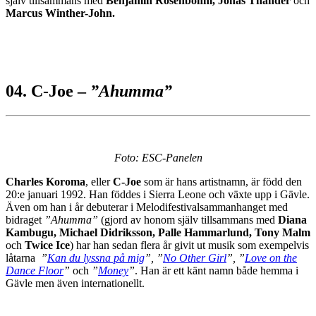
själv tillsammans med
Benjamin Rosenbohm, Jonas Thander
och
Marcus Winther-John.
04. C-Joe –
”Ahumma”
Foto: ESC-Panelen
Charles Koroma
, eller
C-Joe
som är hans artistnamn, är född den
20:e januari 1992. Han föddes i Sierra Leone och växte upp i Gävle.
Även om han i år debuterar i Melodifestivalsammanhanget med
bidraget
”Ahumma”
(gjord av honom själv tillsammans med
Diana
Kambugu, Michael Didriksson, Palle Hammarlund, Tony Malm
och
Twice Ice
) har han sedan flera år givit ut musik som exempelvis
låtarna
”
Kan du lyssna på mig
”, ”
No Other Girl
”, ”
Love on the
Dance Floor
”
och
”
Money
”
. Han är ett känt namn både hemma i
Gävle men även internationellt.