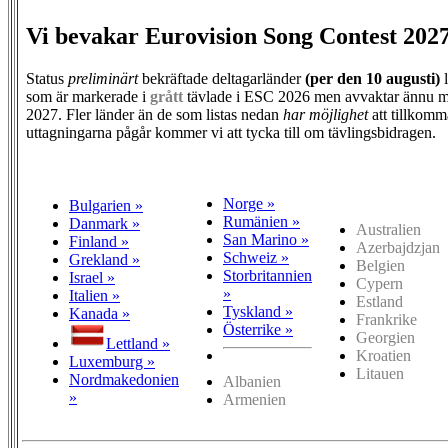
Vi bevakar Eurovision Song Contest 202
Status
preliminärt
bekräftade deltagarländer
(per den
10 augusti)
l
som är markerade i
grått
tävlade i ESC 2026 men avvaktar ännu m
2027. Fler länder än de som listas nedan
har möjlighet
att tillkomm
uttagningarna pågår kommer vi att tycka till om tävlingsbidragen.
Norge »
Bulgarien »
Rumänien »
Danmark »
Australien
San Marino »
Finland »
Azerbajdzjan
Schweiz »
Grekland »
Belgien
Storbritannien
Israel »
Cypern
»
Italien »
Estland
Tyskland »
Kanada »
Frankrike
Österrike »
Georgien
Lettland »
Kroatien
Luxemburg »
Litauen
Nordmakedonien
Albanien
»
Armenien