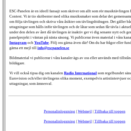
ESC-Panelen är en ideell fansajt som skriver om allt som rör musiktävlingen
Contest. Vi är tio skribenter med olika musiksmaker som delar det gemensamma
om följa tävlingen och skriva våra åsikter om tävlingsbidragen. Det gäller bå
uttagningar som hålls inför tävlingen och de låtar som sedan får tävla i aktu
under den delen av året då tävlingen är inaktiv ger vi dig senaste nytt och g
panelprojekt i väntan på nästa säsong. Vi publicerar även material i våra kan
Instagram
och
YouTube
. Följ oss gärna även där! Om du har frågor eller fun
gärna ett mejl till
info@escpanelen.se
Bildmaterial vi publicerar i våra kanaler ägs av oss eller används med tillstån
bildägare.
Vi vill också tipsa dig om kanalen
Radio International
som regelbundet sän
Eurovision och/eller tävlingens olika moment, exempelvis artistintervjuer oc
uttagningar, som ämnesval.
Personalinloggning
|
Webmejl
|
Tillbaka till toppen
Personalinloggning
|
Webmejl
|
Tillbaka till toppen