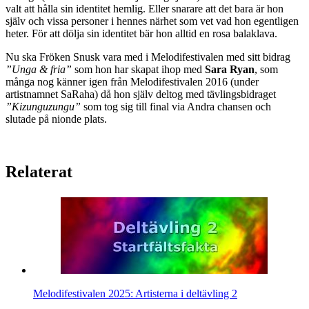
valt att hålla sin identitet hemlig. Eller snarare att det bara är hon
själv och vissa personer i hennes närhet som vet vad hon egentligen
heter. För att dölja sin identitet bär hon alltid en rosa balaklava.
Nu ska Fröken Snusk vara med i Melodifestivalen med sitt bidrag
”Unga & fria”
som hon har skapat ihop med
Sara Ryan
, som
många nog känner igen från Melodifestivalen 2016 (under
artistnamnet SaRaha) då hon själv deltog med tävlingsbidraget
”Kizunguzungu”
som tog sig till final via Andra chansen och
slutade på nionde plats.
Relaterat
Melodifestivalen 2025: Artisterna i deltävling 2