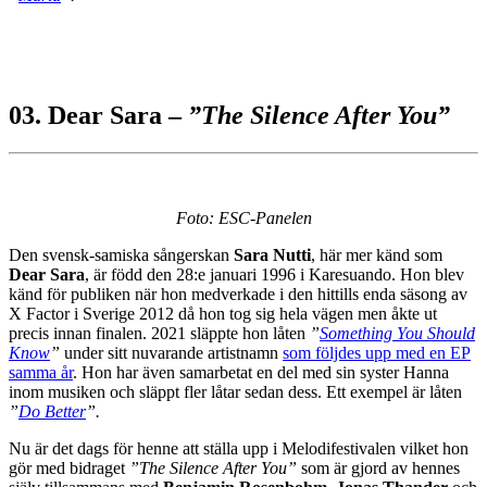
03. Dear Sara –
”The Silence After You”
Foto: ESC-Panelen
Den svensk-samiska sångerskan
Sara
Nutti
, här mer känd som
Dear
Sara
, är född den 28:e januari 1996 i Karesuando. Hon blev
känd för publiken när hon medverkade i den hittills enda säsong av
X Factor i Sverige 2012 då hon tog sig hela vägen men åkte ut
precis innan finalen. 2021 släppte hon låten
”
Something You Should
Know
”
under sitt nuvarande artistnamn
som följdes upp med en EP
samma år
. Hon har även samarbetat en del med sin syster Hanna
inom musiken och släppt fler låtar sedan dess. Ett exempel är låten
”
Do Better
”.
Nu är det dags för henne att ställa upp i Melodifestivalen vilket hon
gör med bidraget
”The Silence After You”
som är gjord av hennes