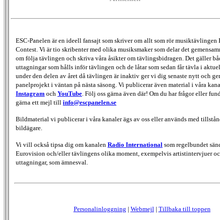
ESC-Panelen är en ideell fansajt som skriver om allt som rör musiktävlingen
Contest. Vi är tio skribenter med olika musiksmaker som delar det gemensamma
om följa tävlingen och skriva våra åsikter om tävlingsbidragen. Det gäller bå
uttagningar som hålls inför tävlingen och de låtar som sedan får tävla i aktu
under den delen av året då tävlingen är inaktiv ger vi dig senaste nytt och g
panelprojekt i väntan på nästa säsong. Vi publicerar även material i våra kan
Instagram
och
YouTube
. Följ oss gärna även där! Om du har frågor eller fun
gärna ett mejl till
info@escpanelen.se
Bildmaterial vi publicerar i våra kanaler ägs av oss eller används med tillstån
bildägare.
Vi vill också tipsa dig om kanalen
Radio International
som regelbundet sän
Eurovision och/eller tävlingens olika moment, exempelvis artistintervjuer oc
uttagningar, som ämnesval.
Personalinloggning
|
Webmejl
|
Tillbaka till toppen