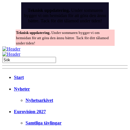
Skip
to
Teknisk uppdatering.
Under sommaren
the
bygger vi om hemsidan för att göra den ännu
content
bättre. Tack för ditt tålamod under tiden!
Teknisk uppdatering.
Under sommaren bygger vi om
hemsidan för att göra den ännu bättre. Tack för ditt tålamod
under tiden!
Start
Nyheter
Nyhetsarkivet
Eurovision 2027
Samtliga tävlingar