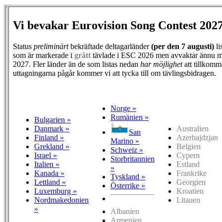
Vi bevakar Eurovision Song Contest 202
Status
preliminärt
bekräftade deltagarländer
(per den
7 augusti)
li
som är markerade i
grått
tävlade i ESC 2026 men avvaktar ännu m
2027. Fler länder än de som listas nedan
har möjlighet
att tillkomm
uttagningarna pågår kommer vi att tycka till om tävlingsbidragen.
Norge »
Rumänien »
Bulgarien »
Danmark »
Australien
San
Finland »
Azerbajdzjan
Marino »
Grekland »
Belgien
Schweiz »
Israel »
Cypern
Storbritannien
Italien »
Estland
»
Kanada »
Frankrike
Tyskland »
Lettland »
Georgien
Österrike »
Luxemburg »
Kroatien
Nordmakedonien
Litauen
»
Albanien
Armenien