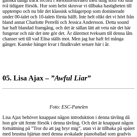
ganska dåligt track record i Melodifestivalen med tidig sorti vid sina
två tidigare försök. Hur som helst skruvar vi tillbaka hastigheten till
upptempo och nu blir det klassisk schlagerpop som dominerade
under 00-talet och 10-talets första hälft. Inte helt olikt det vi hört från
bland annat Charlotte Perrelli och Jessica Andersson. Detta sound
har haft blandad framgång, och det är sällan lätt att veta när det här
fungerar och när det inte gör det. Är däremot tveksam till denna låts
chanser sett till vad Elisa ställs mot. Men jag har haft fel många
gånger. Kanske hänger kvar i finalkvalet senare här i år.
05. Lisa Ajax –
”Awful Liar”
Foto: ESC-Panelen
Lisa Ajax behöver knappast någon introduktion i denna tävling då
hon gör sitt femte försök i denna tävling. Och det är knappast någon
fortsättning på ”Tror du att jag bryr mig”, utan vi är tillbaka på spåret
med brustna hjärtan med denna avskalade pianoballad som gradvis