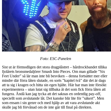
Foto: ESC-Panelen
Sist ut är förmodligen det stora dragplåstret – hårdrockbandet tillika
fjolårets bronsmedaljörer Smash Into Pieces. Om man gillade ”Six
Feet Under” så lär man inte bli besviken – denna fortsätter mer eller
mindre där förra låten slutade, en sorts ”kapitel två” där det är dags
att ta sig i kragen och hitta sin egen hjälte. Här har man inte försökt
experimentera – utan lutat sig tillbaka åt det som fick förra låten att
fungera. Ändå kan jag tycka att det saknas en ordentlig pay-off,
speciellt som avslutande låt. Det kanske blir lite för ”säkert”. Men
som ensam i sin genre och med hjälp av att vara avslutande akt
skulle jag bli förvånad om de inte går till final på direkten.