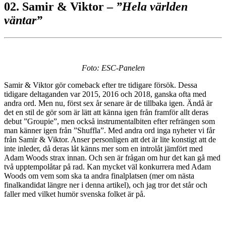
02. Samir & Viktor –
”Hela världen
väntar”
Foto: ESC-Panelen
Samir & Viktor gör comeback efter tre tidigare försök. Dessa
tidigare deltaganden var 2015, 2016 och 2018, ganska ofta med
andra ord. Men nu, först sex år senare är de tillbaka igen. Ändå är
det en stil de gör som är lätt att känna igen från framför allt deras
debut ”Groupie”, men också instrumentalbiten efter refrängen som
man känner igen från ”Shuffla”. Med andra ord inga nyheter vi får
från Samir & Viktor. Anser personligen att det är lite konstigt att de
inte inleder, då deras låt känns mer som en introlåt jämfört med
Adam Woods strax innan. Och sen är frågan om hur det kan gå med
två upptempolåtar på rad. Kan mycket väl konkurrera med Adam
Woods om vem som ska ta andra finalplatsen (mer om nästa
finalkandidat längre ner i denna artikel), och jag tror det står och
faller med vilket humör svenska folket är på.