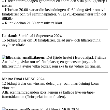
– Under eftermiddagen genomförs ett andra och sista publikgenrep i
arenan
– Klockan 20.00 startar direktsändningen då 6 bidrag tävlar om två
finalplatser och två semifinalplatser. Vi LIVE-kommenterar från det
tillfället
– Runt klockan 21.30 är resultatet klart
Lettland:
Semifinal i Supernova 2024
15 bidrag tävlar om 10 finalplatser, delad jury- och tittarröstning
avgör resultatet
Litauen:
Det fjärde heatet i Eurovizija.LT sänds
Åtta bidrag tävlar om två finalplatser, en gemensam jury- och
tittarröstning avgör vilka bidrag som ska ta sig vidare till finalen.
Malta:
Final i MESC 2024
12 bidrag tävlar om vinsten, delad jury- och tittarröstning korar
vinnaren.
Alla scenframträdanden görs genom så kallade live-on-tape-
framträdanden (förinspelat innan finalen).
Norge:
Final i Norsk MGP 2024