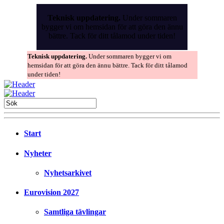
Skip
to
Teknisk uppdatering.
Under sommaren
the
bygger vi om hemsidan för att göra den ännu
content
bättre. Tack för ditt tålamod under tiden!
Teknisk uppdatering.
Under sommaren bygger vi om
hemsidan för att göra den ännu bättre. Tack för ditt tålamod
under tiden!
Start
Nyheter
Nyhetsarkivet
Eurovision 2027
Samtliga tävlingar