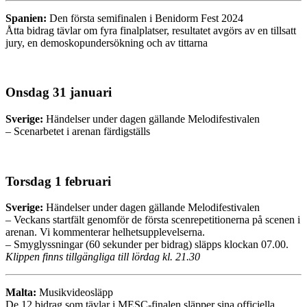
Spanien:
Den första semifinalen i Benidorm Fest 2024
Åtta bidrag tävlar om fyra finalplatser, resultatet avgörs av en tillsatt
jury, en demoskopundersökning och av tittarna
Onsdag 31 januari
Sverige:
Händelser under dagen gällande Melodifestivalen
– Scenarbetet i arenan färdigställs
Torsdag 1 februari
Sverige:
Händelser under dagen gällande Melodifestivalen
– Veckans startfält genomför de första scenrepetitionerna på scenen i
arenan. Vi kommenterar helhetsupplevelserna.
– Smyglyssningar (60 sekunder per bidrag) släpps klockan 07.00.
Klippen finns tillgängliga till lördag kl. 21.30
Malta:
Musikvideosläpp
De 12 bidrag som tävlar i MESC-finalen släpper sina officiella