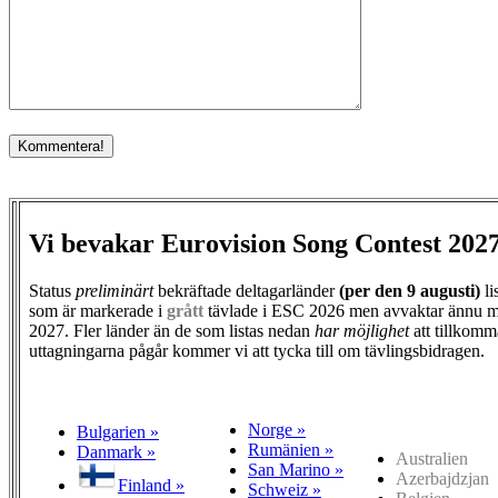
Vi bevakar Eurovision Song Contest 202
Status
preliminärt
bekräftade deltagarländer
(per den
9 augusti)
li
som är markerade i
grått
tävlade i ESC 2026 men avvaktar ännu m
2027. Fler länder än de som listas nedan
har möjlighet
att tillkomm
uttagningarna pågår kommer vi att tycka till om tävlingsbidragen.
Norge »
Bulgarien »
Rumänien »
Danmark »
Australien
San Marino »
Azerbajdzjan
Finland »
Schweiz »