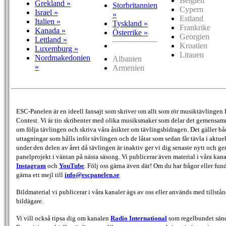
Belgien
Grekland »
Storbritannien
Cypern
Israel »
»
Estland
Italien »
Tyskland »
Frankrike
Kanada »
Österrike »
Georgien
Lettland »
Kroatien
Luxemburg »
Litauen
Nordmakedonien
Albanien
»
Armenien
ESC-Panelen är en ideell fansajt som skriver om allt som rör musiktävlingen
Contest. Vi är tio skribenter med olika musiksmaker som delar det gemensamma
om följa tävlingen och skriva våra åsikter om tävlingsbidragen. Det gäller bå
uttagningar som hålls inför tävlingen och de låtar som sedan får tävla i aktu
under den delen av året då tävlingen är inaktiv ger vi dig senaste nytt och g
panelprojekt i väntan på nästa säsong. Vi publicerar även material i våra kan
Instagram
och
YouTube
. Följ oss gärna även där! Om du har frågor eller fun
gärna ett mejl till
info@escpanelen.se
Bildmaterial vi publicerar i våra kanaler ägs av oss eller används med tillstån
bildägare.
Vi vill också tipsa dig om kanalen
Radio International
som regelbundet sän