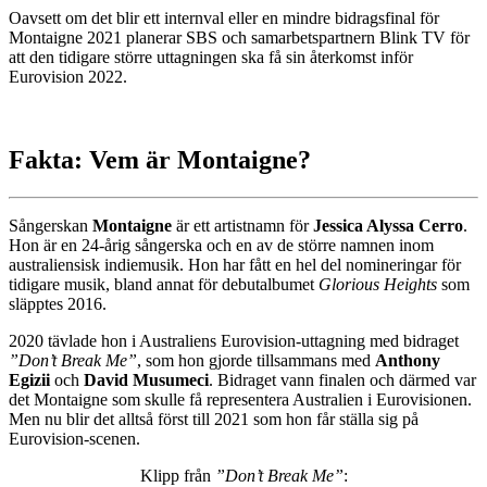
Oavsett om det blir ett internval eller en mindre bidragsfinal för
Montaigne 2021 planerar SBS och samarbetspartnern Blink TV för
att den tidigare större uttagningen ska få sin återkomst inför
Eurovision 2022.
Fakta: Vem är Montaigne?
Sångerskan
Montaigne
är ett artistnamn för
Jessica Alyssa Cerro
.
Hon är en 24-årig sångerska och en av de större namnen inom
australiensisk indiemusik. Hon har fått en hel del nomineringar för
tidigare musik, bland annat för debutalbumet
Glorious Heights
som
släpptes 2016.
2020 tävlade hon i Australiens Eurovision-uttagning med bidraget
”Don’t Break Me”
, som hon gjorde tillsammans med
Anthony
Egizii
och
David Musumeci
. Bidraget vann finalen och därmed var
det Montaigne som skulle få representera Australien i Eurovisionen.
Men nu blir det alltså först till 2021 som hon får ställa sig på
Eurovision-scenen.
Klipp från
”Don’t Break Me”
: