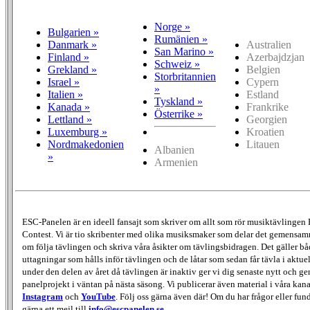
Norge »
Bulgarien »
Rumänien »
Danmark »
Australien
San Marino »
Finland »
Azerbajdzjan
Schweiz »
Grekland »
Belgien
Storbritannien
Israel »
Cypern
»
Italien »
Estland
Tyskland »
Kanada »
Frankrike
Österrike »
Lettland »
Georgien
Luxemburg »
Kroatien
Nordmakedonien
Litauen
Albanien
»
Armenien
ESC-Panelen är en ideell fansajt som skriver om allt som rör musiktävlingen
Contest. Vi är tio skribenter med olika musiksmaker som delar det gemensamma
om följa tävlingen och skriva våra åsikter om tävlingsbidragen. Det gäller bå
uttagningar som hålls inför tävlingen och de låtar som sedan får tävla i aktu
under den delen av året då tävlingen är inaktiv ger vi dig senaste nytt och g
panelprojekt i väntan på nästa säsong. Vi publicerar även material i våra kan
Instagram
och
YouTube
. Följ oss gärna även där! Om du har frågor eller fun
gärna ett mejl till
info@escpanelen.se