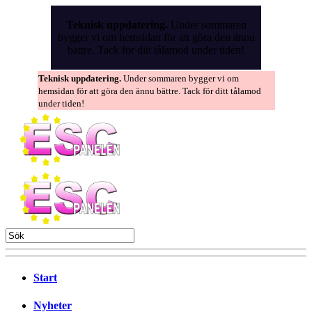
Skip
to
Teknisk uppdatering.
Under sommaren
the
bygger vi om hemsidan för att göra den ännu
content
bättre. Tack för ditt tålamod under tiden!
Teknisk uppdatering.
Under sommaren bygger vi om
hemsidan för att göra den ännu bättre. Tack för ditt tålamod
under tiden!
Start
Nyheter