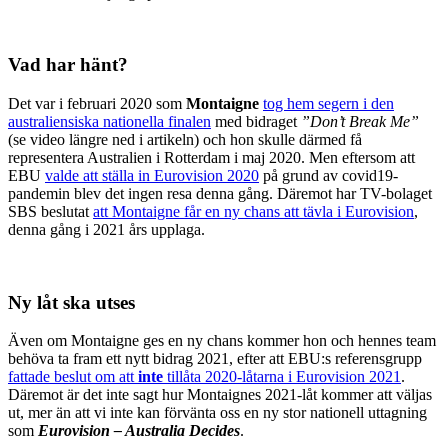
Vad har hänt?
Det var i februari 2020 som
Montaigne
tog hem segern i den
australiensiska nationella finalen
med bidraget
”Don’t Break Me”
(se video längre ned i artikeln) och hon skulle därmed få
representera Australien i Rotterdam i maj 2020. Men eftersom att
EBU
valde att ställa in Eurovision 2020
på grund av covid19-
pandemin blev det ingen resa denna gång. Däremot har TV-bolaget
SBS beslutat
att Montaigne får en ny chans att tävla i Eurovision
,
denna gång i 2021 års upplaga.
Ny låt ska utses
Även om Montaigne ges en ny chans kommer hon och hennes team
behöva ta fram ett nytt bidrag 2021, efter att EBU:s referensgrupp
fattade beslut om att
inte
tillåta 2020-låtarna i Eurovision 2021
.
Däremot är det inte sagt hur Montaignes 2021-låt kommer att väljas
ut, mer än att vi inte kan förvänta oss en ny stor nationell uttagning
som
Eurovision – Australia Decides
.