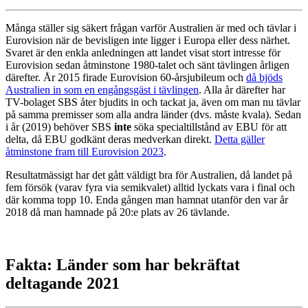
Många ställer sig säkert frågan varför Australien är med och tävlar i
Eurovision när de bevisligen inte ligger i Europa eller dess närhet.
Svaret är den enkla anledningen att landet visat stort intresse för
Eurovision sedan åtminstone 1980-talet och sänt tävlingen årligen
därefter. År 2015 firade Eurovision 60-årsjubileum och
då bjöds
Australien in som en engångsgäst i tävlingen
. Alla år därefter har
TV-bolaget SBS åter bjudits in och tackat ja, även om man nu tävlar
på samma premisser som alla andra länder (dvs. måste kvala). Sedan
i år (2019) behöver SBS
inte
söka specialtillstånd av EBU för att
delta, då EBU godkänt deras medverkan direkt.
Detta gäller
åtminstone fram till Eurovision 2023
.
Resultatmässigt har det gått väldigt bra för Australien, då landet på
fem försök (varav fyra via semikvalet) alltid lyckats vara i final och
där komma topp 10. Enda gången man hamnat utanför den var år
2018 då man hamnade på 20:e plats av 26 tävlande.
Fakta: Länder som har bekräftat
deltagande 2021