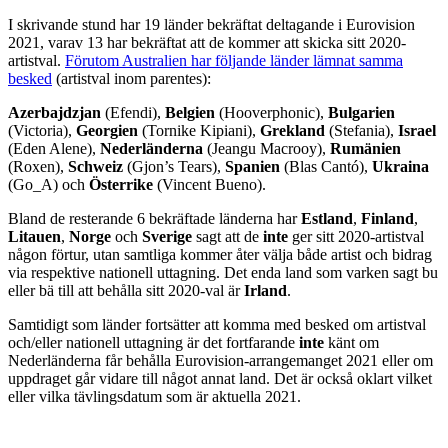
I skrivande stund har 19 länder bekräftat deltagande i Eurovision
2021, varav 13 har bekräftat att de kommer att skicka sitt 2020-
artistval.
Förutom Australien har följande länder lämnat samma
besked
(artistval inom parentes):
Azerbajdzjan
(Efendi),
Belgien
(Hooverphonic),
Bulgarien
(Victoria),
Georgien
(Tornike Kipiani),
Grekland
(Stefania),
Israel
(Eden Alene),
Nederländerna
(Jeangu Macrooy),
Rumänien
(Roxen),
Schweiz
(Gjon’s Tears),
Spanien
(Blas Cantó),
Ukraina
(Go_A) och
Österrike
(Vincent Bueno).
Bland de resterande 6 bekräftade länderna har
Estland
,
Finland
,
Litauen
,
Norge
och
Sverige
sagt att de
inte
ger sitt 2020-artistval
någon förtur, utan samtliga kommer åter välja både artist och bidrag
via respektive nationell uttagning. Det enda land som varken sagt bu
eller bä till att behålla sitt 2020-val är
Irland
.
Samtidigt som länder fortsätter att komma med besked om artistval
och/eller nationell uttagning är det fortfarande
inte
känt om
Nederländerna får behålla Eurovision-arrangemanget 2021 eller om
uppdraget går vidare till något annat land. Det är också oklart vilket
eller vilka tävlingsdatum som är aktuella 2021.