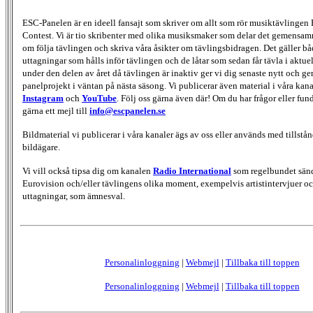
ESC-Panelen är en ideell fansajt som skriver om allt som rör musiktävlingen
Contest. Vi är tio skribenter med olika musiksmaker som delar det gemensamma
om följa tävlingen och skriva våra åsikter om tävlingsbidragen. Det gäller bå
uttagningar som hålls inför tävlingen och de låtar som sedan får tävla i aktu
under den delen av året då tävlingen är inaktiv ger vi dig senaste nytt och g
panelprojekt i väntan på nästa säsong. Vi publicerar även material i våra kan
Instagram
och
YouTube
. Följ oss gärna även där! Om du har frågor eller fun
gärna ett mejl till
info@escpanelen.se
Bildmaterial vi publicerar i våra kanaler ägs av oss eller används med tillstån
bildägare.
Vi vill också tipsa dig om kanalen
Radio International
som regelbundet sän
Eurovision och/eller tävlingens olika moment, exempelvis artistintervjuer oc
uttagningar, som ämnesval.
Personalinloggning
|
Webmejl
|
Tillbaka till toppen
Personalinloggning
|
Webmejl
|
Tillbaka till toppen