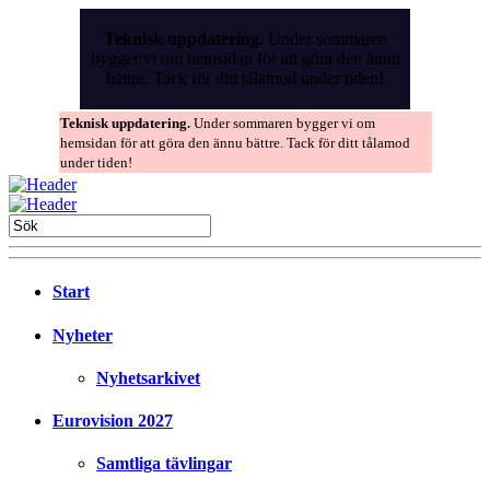
Skip
to
Teknisk uppdatering.
Under sommaren
the
bygger vi om hemsidan för att göra den ännu
content
bättre. Tack för ditt tålamod under tiden!
Teknisk uppdatering.
Under sommaren bygger vi om
hemsidan för att göra den ännu bättre. Tack för ditt tålamod
under tiden!
Start
Nyheter
Nyhetsarkivet
Eurovision 2027
Samtliga tävlingar