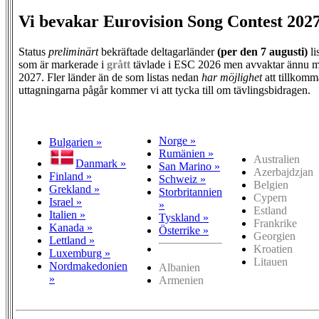
Vi bevakar Eurovision Song Contest 202
Status
preliminärt
bekräftade deltagarländer
(per den
7 augusti)
li
som är markerade i
grått
tävlade i ESC 2026 men avvaktar ännu m
2027. Fler länder än de som listas nedan
har möjlighet
att tillkomm
uttagningarna pågår kommer vi att tycka till om tävlingsbidragen.
Norge »
Bulgarien »
Rumänien »
Australien
Danmark »
San Marino »
Azerbajdzjan
Finland »
Schweiz »
Belgien
Grekland »
Storbritannien
Cypern
Israel »
»
Estland
Italien »
Tyskland »
Frankrike
Kanada »
Österrike »
Georgien
Lettland »
Kroatien
Luxemburg »
Litauen
Nordmakedonien
Albanien
»
Armenien