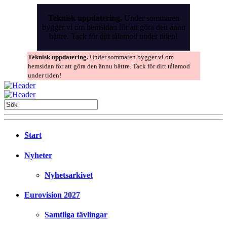
Skip
to
Teknisk uppdatering.
Under sommaren
the
bygger vi om hemsidan för att göra den ännu
content
bättre. Tack för ditt tålamod under tiden!
Teknisk uppdatering.
Under sommaren bygger vi om
hemsidan för att göra den ännu bättre. Tack för ditt tålamod
under tiden!
Start
Nyheter
Nyhetsarkivet
Eurovision 2027
Samtliga tävlingar