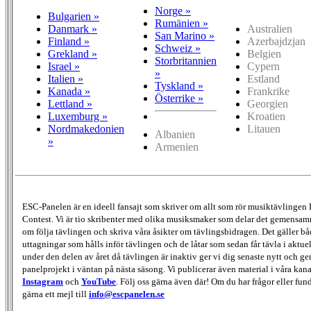
Norge »
Bulgarien »
Rumänien »
Danmark »
Australien
San Marino »
Finland »
Azerbajdzjan
Schweiz »
Grekland »
Belgien
Storbritannien
Israel »
Cypern
»
Italien »
Estland
Tyskland »
Kanada »
Frankrike
Österrike »
Lettland »
Georgien
Luxemburg »
Kroatien
Nordmakedonien
Litauen
Albanien
»
Armenien
ESC-Panelen är en ideell fansajt som skriver om allt som rör musiktävlingen
Contest. Vi är tio skribenter med olika musiksmaker som delar det gemensamma
om följa tävlingen och skriva våra åsikter om tävlingsbidragen. Det gäller bå
uttagningar som hålls inför tävlingen och de låtar som sedan får tävla i aktu
under den delen av året då tävlingen är inaktiv ger vi dig senaste nytt och g
panelprojekt i väntan på nästa säsong. Vi publicerar även material i våra kan
Instagram
och
YouTube
. Följ oss gärna även där! Om du har frågor eller fun
gärna ett mejl till
info@escpanelen.se