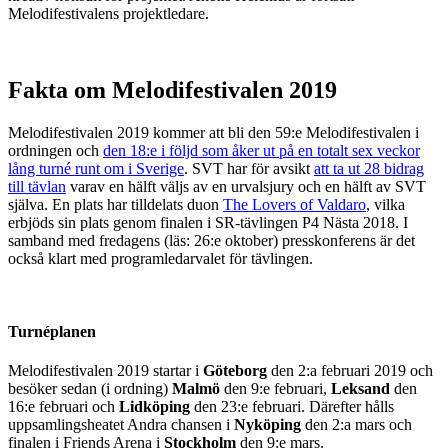
Melodifestivalens projektledare.
Fakta om Melodifestivalen 2019
Melodifestivalen 2019 kommer att bli den 59:e Melodifestivalen i
ordningen och
den 18:e i följd som åker ut på en totalt sex veckor
lång turné runt om i Sverige
. SVT har för avsikt
att ta ut 28 bidrag
till tävlan
varav en hälft väljs av en urvalsjury och en hälft av SVT
själva. En plats har tilldelats duon
The Lovers of Valdaro
, vilka
erbjöds sin plats genom finalen i SR-tävlingen P4 Nästa 2018. I
samband med fredagens (läs: 26:e oktober) presskonferens är det
också klart med programledarvalet för tävlingen.
Turnéplanen
Melodifestivalen 2019 startar i
Göteborg
den 2:a februari 2019 och
besöker sedan (i ordning)
Malmö
den 9:e februari,
Leksand
den
16:e februari och
Lidköping
den 23:e februari. Därefter hålls
uppsamlingsheatet Andra chansen i
Nyköping
den 2:a mars och
finalen i Friends Arena i
Stockholm
den 9:e mars.