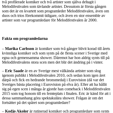
två profilerade komiker och två artister som själva deltagit i
Melodifestivalen som tävlande artister. Dessutom är första gången
som det är en kvartett som programleder Melodifestivalen, även om
duos och trios förekommit tidigare, och även en stor ensemble av
artister som var programledare för Melodifestivalen år 2000.
Fakta om programledarna
–
Marika Carlsson
är komiker som två gånger blivit korad till årets
kvinnliga komiker och som synts på de flesta scener i Sverige med
egna och gemensamma shower. Däremot har hon aldrig synts till på
Melodifestivalens stora scen men det blir det ändring på i vinter.
–
Eric Saade
är en av Sverige mest välkända artister som slog
igenom publikt i Melodifestivalen 2010, och sedan kom igen året
därpå och fick en hedrande bronsmedalj i Eurovision (då var det
Sveriges bästa placering i Eurovision på elva år). Efter att ha hållit
sig på egen scen i många år gjorde han comeback i Melodifestivalen
2015 som tog honom till en femteplats i finalen. Eric är känd för att i
dessa sammanhang göra spektakulära shower. Frågan är om det
fortsätter på det spåret som programledare?
–
Kodjo Akolor
är rutinerad komiker och programledare som synts