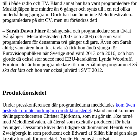
till i både radio och TV. Bland annat har han varit programledare för
Musikhjälpen inte mindre än 6 gånger och synts till i en rad olika
underhållningsprogram. Dock har han ännu inte Melodifestivalen-
programledare på sitt CV, men nu förändras det!
–
Sarah Dawn Finer
är sångerska och programledare som tävlat
två gånger i Melodifestivalen (2007 och 2009) och som varit
programledare för densamma två gånger tidigare. Även om Sarah
aldrig vann åren hon fick tävla så fick hon ändå sjunga för
Eurovisionpubliken när Sverige stod värd 2013 och 2016, och hon
gjorde då också stor succé med EBU-karaktären Lynda Woodruff.
Förutom det är hon programledare för underhållningsprogrammet
Så
ska det låta
och hon var också julvärd i SVT 2012.
Produktionsledet
Under presskonferensen där programledarna meddelades
kom även
beskedet om lite ändringar i produktionsledet
. Bland annat kommer
tävlingsproducenten Christer Björkman, som nu gör sin 18:e turné
med Melodifestivalen, att återgå som exekutiv producent för hela
tävlingen. Dessutom kliver den tidigare studiomannen Henrik von
Zweigbergk in som producent och Edward af Sillén blir någon slags
kreativ konsult för projektet. Anette Helenius är fortsatt