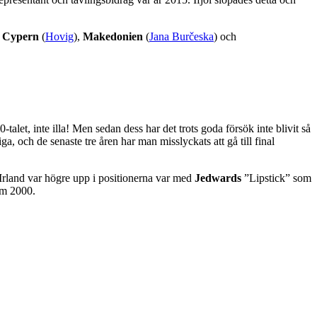
,
Cypern
(
Hovig
),
Makedonien
(
Jana Burčeska
) och
alet, inte illa! Men sedan dess har det trots goda försök inte blivit så
ga, och de senaste tre åren har man misslyckats att gå till final
t Irland var högre upp i positionerna var med
Jedwards
”Lipstick” som
lm 2000.