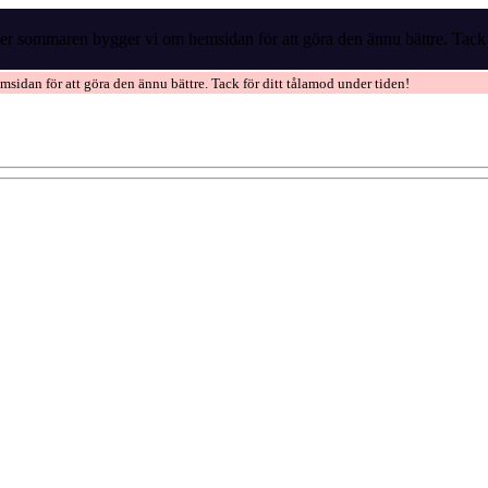
r sommaren bygger vi om hemsidan för att göra den ännu bättre. Tack f
idan för att göra den ännu bättre. Tack för ditt tålamod under tiden!