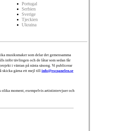
Portugal
Serbien
Sverige
Tjeckien
Ukraina
d olika musiksmaker som delar det gemensamma
lls inför tävlingen och de låtar som sedan får
projekt i väntan på nästa säsong. Vi publicerar
å skicka gärna ett mejl till
info@escpanelen.se
 olika moment, exempelvis artistintervjuer och