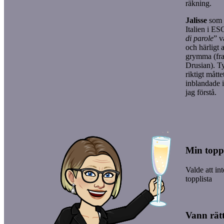
räkning.
Jalisse
som 
Italien i E
di parole
” v
och härligt a
grymma (fra
Drusian). Ty
riktigt måtte
inblandade i
jag förstå.
Min toppl
Valde att in
topplista
Vann rätt