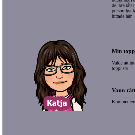
del bra låta
personliga f
hittade här.
Min toppl
Valde att in
topplista
Vann rätt
Kommentera