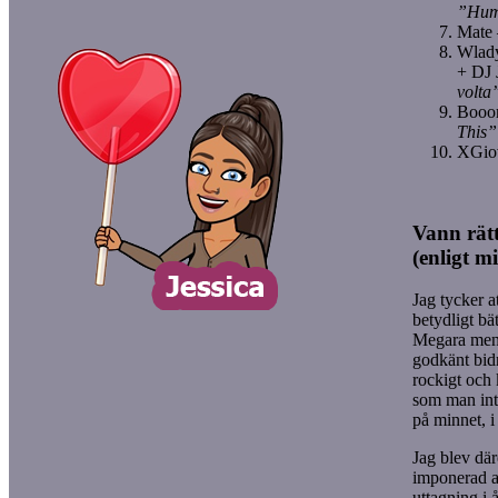
”Hu
Mate
Wlady
+ DJ 
volta
Booo
This”
XGio
Vann rätt 
(enligt m
Jag tycker a
betydligt bä
Megara men d
godkänt bidr
rockigt och
som man int
på minnet, i 
Jag blev där
imponerad 
uttagning i å