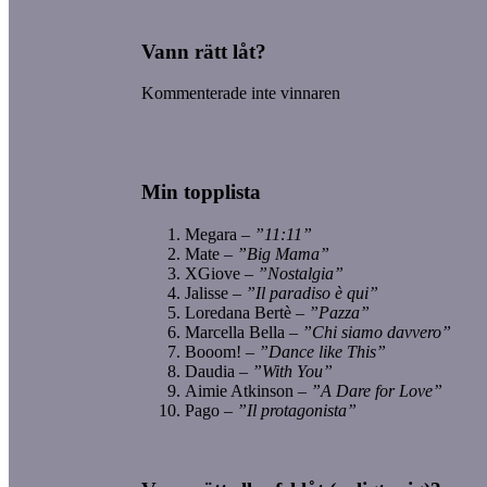
Vann rätt låt?
Kommenterade inte vinnaren
Min topplista
Megara –
”11:11”
Mate –
”Big Mama”
XGiove –
”Nostalgia”
Jalisse –
”Il paradiso è qui”
Loredana Bertè –
”Pazza”
Marcella Bella –
”Chi siamo davvero”
Booom! –
”Dance like This”
Daudia –
”With You”
Aimie Atkinson –
”A Dare for Love”
Pago –
”Il protagonista”