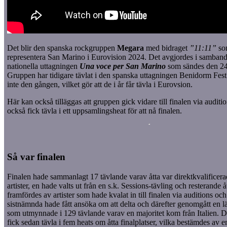
Det blir den spanska rockgruppen
Megara
med bidraget
”11:11”
so
representera San Marino i Eurovision 2024. Det avgjordes i samband
nationella uttagningen
Una voce per San Marino
som sändes den 24
Gruppen har tidigare tävlat i den spanska uttagningen Benidorm Fe
inte den gången, vilket gör att de i år får tävla i Eurovsion.
Här kan också tilläggas att gruppen gick vidare till finalen via audit
också fick tävla i ett uppsamlingsheat för att nå finalen.
Så var finalen
Finalen hade sammanlagt 17 tävlande varav åtta var direktkvalificera
artister, en hade valts ut från en s.k. Sessions-tävling och resterande å
framfördes av artister som hade kvalat in till finalen via auditions oc
sistnämnda hade fått ansöka om att delta och därefter genomgått en l
som utmynnade i 129 tävlande varav en majoritet kom från Italien. De
fick sedan tävla i fem heats om åtta finalplatser, vilka bestämdes av e