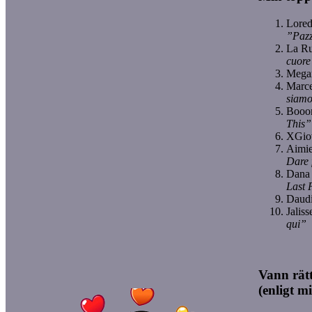
Lored
”Paz
La R
cuore
Mega
Marce
siamo
Booo
This”
XGio
Aimie
Dare 
Dana 
Last 
Daud
Jalis
qui”
Vann rätt 
(enligt m