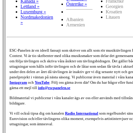
Kanada »
Frankrike
Österrike »
Lettland »
Georgien
Luxemburg »
Kroatien
Nordmakedonien
Litauen
Albanien
»
Armenien
ESC-Panelen är en ideell fansajt som skriver om allt som rör musiktävlingen
Contest. Vi är tio skribenter med olika musiksmaker som delar det gemensamma
om följa tävlingen och skriva våra åsikter om tävlingsbidragen. Det gäller bå
uttagningar som hålls inför tävlingen och de låtar som sedan får tävla i aktu
under den delen av året då tävlingen är inaktiv ger vi dig senaste nytt och g
panelprojekt i väntan på nästa säsong. Vi publicerar även material i våra kan
Instagram
och
YouTube
. Följ oss gärna även där! Om du har frågor eller fun
gärna ett mejl till
info@escpanelen.se
Bildmaterial vi publicerar i våra kanaler ägs av oss eller används med tillstån
bildägare.
Vi vill också tipsa dig om kanalen
Radio International
som regelbundet sän
Eurovision och/eller tävlingens olika moment, exempelvis artistintervjuer oc
uttagningar, som ämnesval.