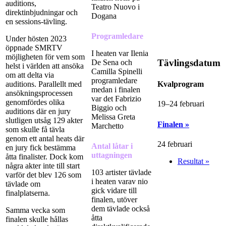
auditions,
Teatro Nuovo i
direktinbjudningar och
Dogana
en sessions-tävling.
Programledare
Under hösten 2023
öppnade SMRTV
I heaten var Ilenia
möjligheten för vem som
Tävlingsdatum
De Sena och
helst i världen att ansöka
Camilla Spinelli
om att delta via
programledare
Kvalprogram
auditions. Parallellt med
medan i finalen
ansökningsprocessen
var det Fabrizio
genomfördes olika
19–24 februari
Biggio och
auditions där en jury
Melissa Greta
slutligen utsåg 129 akter
Finalen »
Marchetto
som skulle få tävla
genom ett antal heats där
24 februari
Antal låtar i
en jury fick bestämma
uttagningen
åtta finalister. Dock kom
Resultat »
några akter inte till start
103 artister tävlade
varför det blev 126 som
i heaten varav nio
tävlade om
gick vidare till
finalplatserna.
finalen, utöver
dem tävlade också
Samma vecka som
åtta
finalen skulle hållas