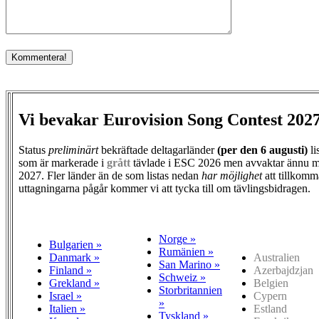
Vi bevakar Eurovision Song Contest 202
Status
preliminärt
bekräftade deltagarländer
(per den
6 augusti)
li
som är markerade i
grått
tävlade i ESC 2026 men avvaktar ännu m
2027. Fler länder än de som listas nedan
har möjlighet
att tillkomm
uttagningarna pågår kommer vi att tycka till om tävlingsbidragen.
Norge »
Bulgarien »
Rumänien »
Danmark »
Australien
San Marino »
Finland »
Azerbajdzjan
Schweiz »
Grekland »
Belgien
Storbritannien
Israel »
Cypern
»
Italien »
Estland
Tyskland »