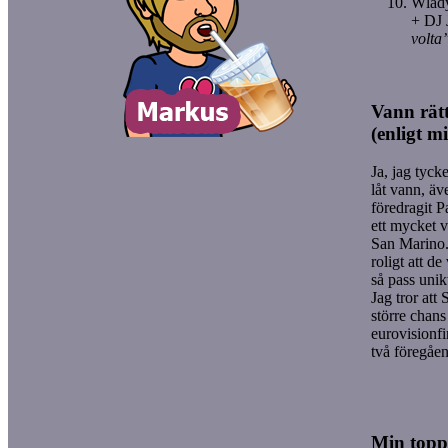
Wlady
+ DJ 
volta
Vann rätt 
(enligt m
Ja, jag tycker
låt vann, ä
föredragit P
ett mycket v
San Marino. 
roligt att d
så pass uni
Jag tror att
större chans 
eurovisionf
två föregåen
Min toppl