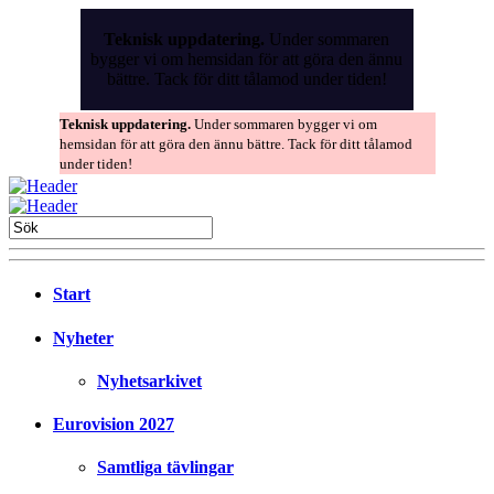
Skip
to
Teknisk uppdatering.
Under sommaren
the
bygger vi om hemsidan för att göra den ännu
content
bättre. Tack för ditt tålamod under tiden!
Teknisk uppdatering.
Under sommaren bygger vi om
hemsidan för att göra den ännu bättre. Tack för ditt tålamod
under tiden!
Start
Nyheter
Nyhetsarkivet
Eurovision 2027
Samtliga tävlingar