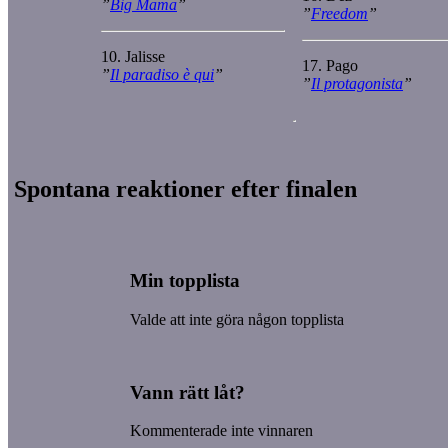
”
Big Mama
”
”
Freedom
”
10. Jalisse
17. Pago
”
Il paradiso è qui
”
”
Il protagonista
”
Spontana reaktioner efter finalen
Min topplista
Valde att inte göra någon topplista
Vann rätt låt?
Kommenterade inte vinnaren