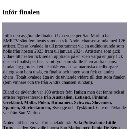
Inför finalen
Inför den avgörande finalen i Una voce per San Marino har
SMRTV sänt fem heats samt en s.k. Andra chansen-runda med 126
artister. Dessa kvalade in till programmet via en auditionrunda som
hölls från hösten 2023 fram till januari 2024. Artisterna som gick
vidare till heaten fick sedan uppträda på en scen varpå en jury fick
utse en finalist per heat samt fyra som skulle få en andra chans.
Undantag gjordes i ett heat där endast sanmarinska medborgare
deltog som bara utsåg en finalist och ingen som fick en andra
chans. Totalt kvalade åtta av de tävlande vidare till den stora finalen
(fem vinnare och tre från Andra chansen-rundan).
Bland de tävlande var 103 artister från
Italien
men det fanns också
artister representerade från
Australien, Estland, Finland,
Grekland, Malta, Polen, Rumänien, Schweiz, Slovenien,
Spanien, Storbritannien, Sverige
och
Tyskland
. 6 av de tävlande
var från San Marino.
Notera att heaten var förinspelade från
Sala Polivalente Little
Tony
i staden Seravalle i norra San Marino med
Ilenia De Sena