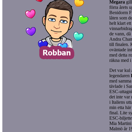
Megara
gill
förra årets 
Benidorm Fe
låten som d
helt klart et
vinnarbidrag
de vann, då 
Andra Chans
till finalen.
oväntade int
med detta r
räkna med i 
Det var kul a
legendaren
med samma 
tävlade i Sa
ESC-uttagn
det inte var
i Italiens u
min etta här
final. Lite s
ESC-biljette
Mia Martini 
Malmö år 19