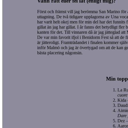
Vann rätt eller fel låt (enligt mig)?
Först och främst vill jag berömma San Marino för at
uttagning. De två tidigare upplagorna av Una voc
har varit helt okej men för min del har det funnits f
gillat än jag har gillat. I år fanns det betydligt fler 
kanten för det. Till vinnaren då är jag jätteglad att
De var min favorit ifjol i Benidorm Fest så att de f
är jätteroligt. Framträdandet i finalen kommer självk
inför Malmö och jag är övertygad om att de kan g
bästa placering någonsin.
Min toppl
La R
cuore
Kida
Daud
Aimie
Dare 
Dez 
Aaron