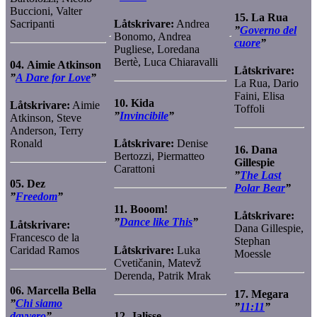
Buccioni, Valter
15.
La Rua
Sacripanti
Låtskrivare:
Andrea
”
Governo del
Bonomo, Andrea
cuore
”
Pugliese, Loredana
Bertè, Luca Chiaravalli
04.
Aimie Atkinson
Låtskrivare:
”
A Dare for Love
”
La Rua, Dario
Faini, Elisa
10.
Kida
Låtskrivare:
Aimie
Toffoli
”
Invincibile
”
Atkinson, Steve
Anderson, Terry
Ronald
Låtskrivare:
Denise
16.
Dana
Bertozzi, Piermatteo
Gillespie
Carattoni
”
The Last
05.
Dez
Polar Bear
”
”
Freedom
”
11.
Booom!
Låtskrivare:
”
Dance like This
”
Låtskrivare:
Dana Gillespie,
Francesco de la
Stephan
Caridad Ramos
Låtskrivare:
Luka
Moessle
Cvetičanin, Matevž
Derenda, Patrik Mrak
06.
Marcella Bella
17.
Megara
”
Chi siamo
”
11:11
”
davvero
”
12.
Jalisse