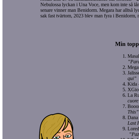
Nebulossa lyckan i Una Voce, men kom inte så lån
senare vinner man Benidorm. Megara har alltså l
sak fast tvärtom, 2023 blev man fyra i Benidorm, 
Min toppl
Masal
”Par
Mega
Jalis
qui”
Kida
XGio
La R
cuore
Booo
This”
Dana 
Last 
Lored
”Paz