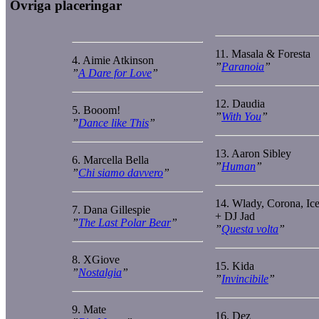
Övriga placeringar
11. Masala & Foresta
4. Aimie Atkinson
”
Paranoia
”
”
A Dare for Love
”
12. Daudia
5. Booom!
”
With You
”
”
Dance like This
”
13. Aaron Sibley
6. Marcella Bella
”
Human
”
”
Chi siamo davvero
”
14. Wlady, Corona, I
7. Dana Gillespie
+ DJ Jad
”
The Last Polar Bear
”
”
Questa volta
”
8. XGiove
15. Kida
”
Nostalgia
”
”
Invincibile
”
9. Mate
16. Dez