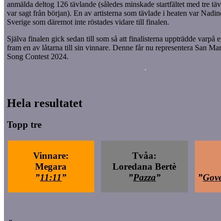
anmälda deltog 126 tävlande (således minskade startfältet med tre t
var sagt från början). En av artisterna som tävlade i heaten var Nadi
Sverige som däremot inte röstades vidare till finalen.
Själva finalen gick sedan till som så att finalisterna uppträdde varpå e
fram en av låtarna till sin vinnare. Denne får nu representera San Ma
Song Contest 2024.
Hela resultatet
Topp tre
Vinnare:
Tvåa:
Megara
Loredana Bertè
”
11:11
”
”
Pazza
”
”
Gove