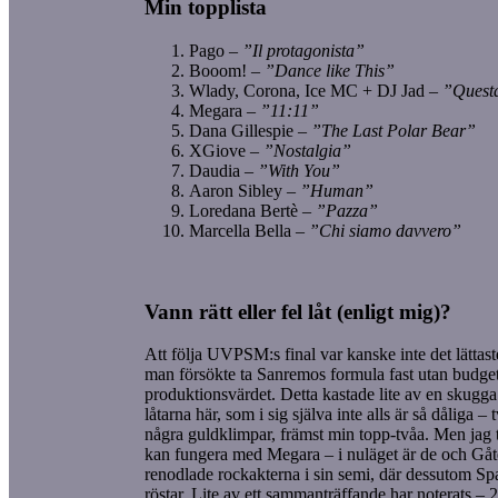
Min topplista
Pago –
”Il protagonista”
Booom! –
”Dance like This”
Wlady, Corona, Ice MC + DJ Jad –
”Questa
Megara –
”11:11”
Dana Gillespie –
”The Last Polar Bear”
XGiove –
”Nostalgia”
Daudia –
”With You”
Aaron Sibley –
”Human”
Loredana Bertè –
”Pazza”
Marcella Bella –
”Chi siamo davvero”
Vann rätt eller fel låt (enligt mig)?
Att följa UVPSM:s final var kanske inte det lättast
man försökte ta Sanremos formula fast utan budget
produktionsvärdet. Detta kastade lite av en skugga 
låtarna här, som i sig själva inte alls är så dåliga –
några guldklimpar, främst min topp-tvåa. Men jag 
kan fungera med Megara – i nuläget är de och Gåt
renodlade rockakterna i sin semi, där dessutom S
röstar. Lite av ett sammanträffande har noterats –