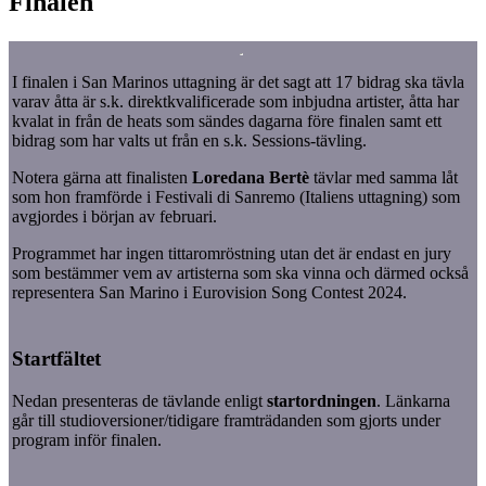
Finalen
I finalen i San Marinos uttagning är det sagt att 17 bidrag ska tävla
varav åtta är s.k. direktkvalificerade som inbjudna artister, åtta har
kvalat in från de heats som sändes dagarna före finalen samt ett
bidrag som har valts ut från en s.k. Sessions-tävling.
Notera gärna att finalisten
Loredana Bertè
tävlar med samma låt
som hon framförde i Festivali di Sanremo (Italiens uttagning) som
avgjordes i början av februari.
Programmet har ingen tittaromröstning utan det är endast en jury
som bestämmer vem av artisterna som ska vinna och därmed också
representera San Marino i Eurovision Song Contest 2024.
Startfältet
Nedan presenteras de tävlande enligt
startordningen
. Länkarna
går till studioversioner/tidigare framträdanden som gjorts under
program inför finalen.