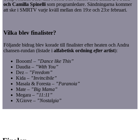
och Camilla Spinelli
som programledare. Sändningarna kommer
att ske i SMRTV varje kväll mellan den 19:e och 23:e februari.
Vilka blev finalister?
Följande bidrag blev korade till finalister efter heaten och Andra
chansen-rundan (listade i
alfabetisk ordning
efter
artist
):
Booom! –
”Dance like This”
Daudia –
”With You”
Dez –
”Freedom”
Kida –
”Invincibile”
Masala & Foresta –
”Paranoia”
Mate –
”Big Mama”
Megara –
”11:11”
XGiove –
”Nostalgia”