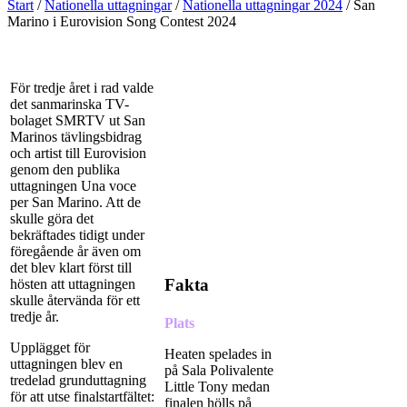
Start
/
Nationella uttagningar
/
Nationella uttagningar 2024
/
San
Marino i Eurovision Song Contest 2024
För tredje året i rad valde
det sanmarinska TV-
bolaget SMRTV ut San
Marinos tävlingsbidrag
och artist till Eurovision
genom den publika
uttagningen Una voce
per San Marino. Att de
skulle göra det
bekräftades tidigt under
föregående år även om
det blev klart först till
Fakta
hösten att uttagningen
skulle återvända för ett
tredje år.
Plats
Upplägget för
Heaten spelades in
uttagningen blev en
på Sala Polivalente
tredelad grunduttagning
Little Tony medan
för att utse finalstartfältet:
finalen hölls på