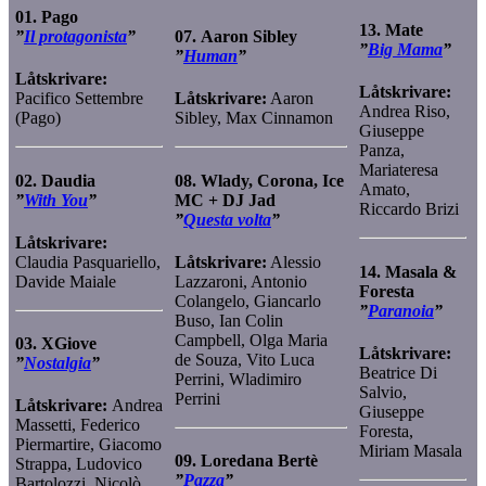
01.
Pago
13.
Mate
”
Il protagonista
”
07.
Aaron Sibley
”
Big Mama
”
”
Human
”
Låtskrivare:
Låtskrivare:
Pacifico Settembre
Låtskrivare:
Aaron
Andrea Riso,
(Pago)
Sibley, Max Cinnamon
Giuseppe
Panza,
Mariateresa
02.
Daudia
08.
Wlady, Corona, Ice
Amato,
”
With You
”
MC + DJ Jad
Riccardo Brizi
”
Questa volta
”
Låtskrivare:
Claudia Pasquariello,
Låtskrivare:
Alessio
14.
Masala &
Davide Maiale
Lazzaroni, Antonio
Foresta
Colangelo, Giancarlo
”
Paranoia
”
Buso, Ian Colin
Campbell, Olga Maria
03.
XGiove
Låtskrivare:
de Souza, Vito Luca
”
Nostalgia
”
Beatrice Di
Perrini, Wladimiro
Salvio,
Perrini
Låtskrivare:
Andrea
Giuseppe
Massetti, Federico
Foresta,
Piermartire, Giacomo
Miriam Masala
09.
Loredana Bertè
Strappa, Ludovico
”
Pazza
”
Bartolozzi, Nicolò