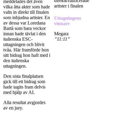
direktkvalificerade
meddelades det även
artister i finalen
vilka åtta akter som hade
valts in direkt till finalen
som inbjudna artister. En
Uttagningens
av dessa var Loredana
vinnare
Bartà som bara veckor
Megara
innan hade tävlat i den
”11:11”
italienska ESC-
uttagningen och blivit
tvåa. Här framförde hon
sitt bidrag hon haft med i
den italienska
uttagningen.
Den sista finalplatsen
gick till ett bidrag som
hade tagits fram delvis
med hjälp av AI.
Alla resultat avgjordes
av en jury.