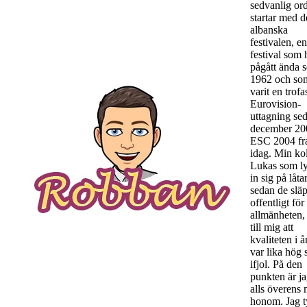
sedvanlig or
startar med 
albanska
festivalen, en
festival som 
pågått ända 
1962 och so
varit en trofa
Eurovision-
uttagning se
december 20
ESC 2004 fra
idag. Min ko
Lukas som ly
in sig på låta
sedan de slä
offentligt för
allmänheten,
till mig att
kvaliteten i å
var lika hög
ifjol. På den
punkten är ja
alls överens
honom. Jag t