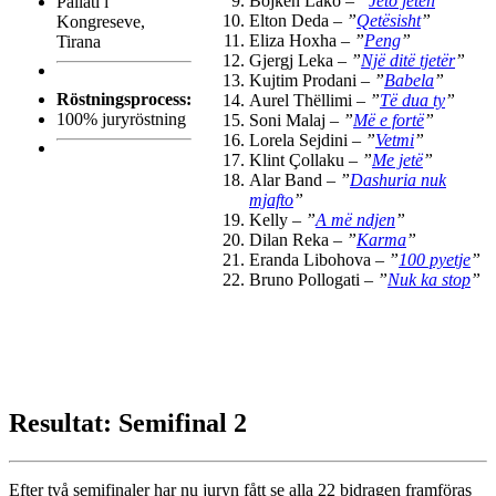
Bojken Lako –
”
Jeto jetën
”
Pallati i
Elton Deda –
”
Qetësisht
”
Kongreseve,
Eliza Hoxha –
”
Peng
”
Tirana
Gjergj Leka –
”
Një ditë tjetër
”
Kujtim Prodani –
”
Babela
”
Röstningsprocess:
Aurel Thëllimi –
”
Të dua ty
”
100% juryröstning
Soni Malaj –
”
Më e fortë
”
Lorela Sejdini –
”
Vetmi
”
Klint Çollaku –
”
Me jetë
”
Alar Band –
”
Dashuria nuk
mjafto
”
Kelly –
”
A më ndjen
”
Dilan Reka –
”
Karma
”
Eranda Libohova –
”
100 pyetje
”
Bruno Pollogati –
”
Nuk ka stop
”
Resultat: Semifinal 2
Efter två semifinaler har nu juryn fått se alla 22 bidragen framföras