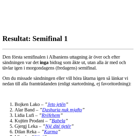
Resultat: Semifinal 1
Den första semifinalen i Albaniens uttagning är över och efter
sändningen var det
inga
bidrag som åkte ut, utan alla är med och
tävlar igen i morgondagens (fredagens) semifinal.
Om du missade sändningen eller vill höra låtarna igen så länkar vi
nedan till alla framträdanden (enligt startordning, ej favoritordning):
Bojken Lako –
”
Jeto jetën
”
Alar Band –
”
Dashuria nuk mjafto
”
Lidia Lufi –
”
Rrëfehem
”
Kujtim Prodani –
”
Babela
”
Gjergj Leka –
”
Një ditë tjetër
”
Dilan Reka –
”
Karma
”