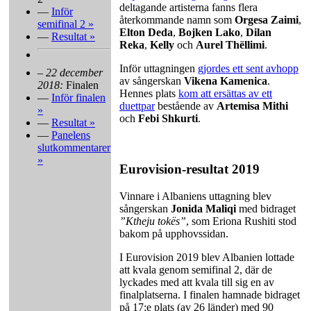
deltagande artisterna fanns flera
—
Inför
återkommande namn som
Orgesa Zaimi
,
semifinal 2 »
Elton Deda
,
Bojken Lako
,
Dilan
—
Resultat »
Reka
,
Kelly
och
Aurel Thëllimi
.
Inför uttagningen
gjordes ett sent avhopp
–
22 december
av sångerskan
Vikena Kamenica
.
2018:
Finalen
Hennes plats
kom att ersättas av ett
—
Inför finalen
duettpar
bestående av
Artemisa Mithi
»
och
Febi Shkurti
.
—
Resultat »
—
Panelens
slutkommentarer
»
Eurovision-resultat 2019
Vinnare i Albaniens uttagning blev
sångerskan
Jonida Maliqi
med bidraget
”Ktheju tokës”
, som Eriona Rushiti stod
bakom på upphovssidan.
I Eurovision 2019 blev Albanien lottade
att kvala genom semifinal 2, där de
lyckades med att kvala till sig en av
finalplatserna. I finalen hamnade bidraget
på 17:e plats (av 26 länder) med 90