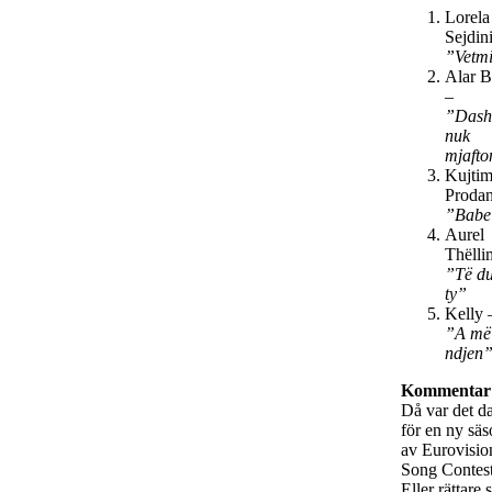
Lorela
Sejdin
”Vetm
Alar 
–
”Dash
nuk
mjafto
Kujti
Prodan
”Babe
Aurel
Thëlli
”Të d
ty”
Kelly 
”A më
ndjen
Kommentar
Då var det d
för en ny sä
av Eurovisio
Song Conte
Eller rättare 