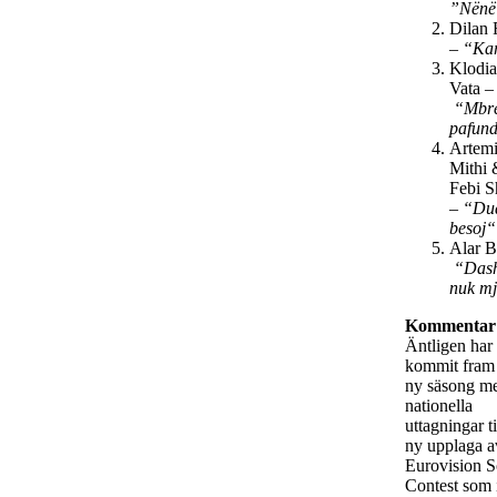
”Nënë
Dilan
–
“Ka
Klodi
Vata –
“Mbrë
pafun
Artemi
Mithi 
Febi S
–
“Dua
besoj“
Alar B
“Dash
nuk mj
Kommentar
Äntligen har 
kommit fram t
ny säsong m
nationella
uttagningar ti
ny upplaga a
Eurovision 
Contest som 