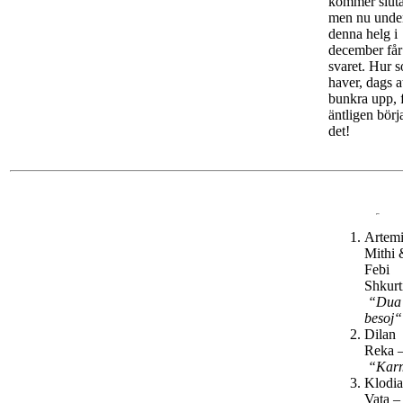
kommer sluta
men nu unde
denna helg i
december får
svaret. Hur 
haver, dags a
bunkra upp, 
äntligen börj
det!
Artemi
Mithi 
Febi
Shkurt
“Dua 
besoj“
Dilan
Reka 
“Kar
Klodi
Vata –