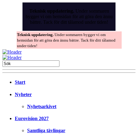
Skip
to
Teknisk uppdatering.
Under sommaren
the
bygger vi om hemsidan för att göra den ännu
content
bättre. Tack för ditt tålamod under tiden!
Teknisk uppdatering.
Under sommaren bygger vi om
hemsidan för att göra den ännu bättre. Tack för ditt tålamod
under tiden!
Start
Nyheter
Nyhetsarkivet
Eurovision 2027
Samtliga tävlingar