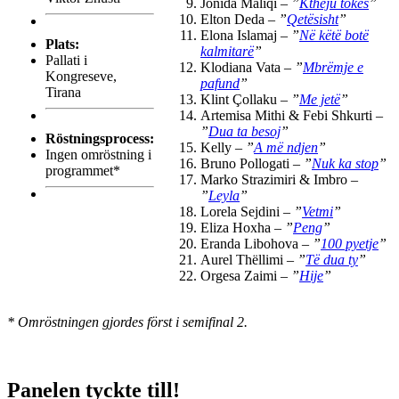
Jonida Maliqi –
”
Ktheju tokës
”
Elton Deda –
”
Qetësisht
”
Elona Islamaj –
”
Në këtë botë
Plats:
kalmitarë
”
Pallati i
Klodiana Vata –
”
Mbrëmje e
Kongreseve,
pafund
”
Tirana
Klint Çollaku –
”
Me jetë
”
Artemisa Mithi & Febi Shkurti –
”
Dua ta besoj
”
Röstningsprocess:
Kelly –
”
A më ndjen
”
Ingen omröstning i
Bruno Pollogati –
”
Nuk ka stop
”
programmet*
Marko Strazimiri & Imbro –
”
Leyla
”
Lorela Sejdini –
”
Vetmi
”
Eliza Hoxha –
”
Peng
”
Eranda Libohova –
”
100 pyetje
”
Aurel Thëllimi –
”
Të dua ty
”
Orgesa Zaimi –
”
Hije
”
* Omröstningen gjordes först i semifinal 2.
Panelen tyckte till!