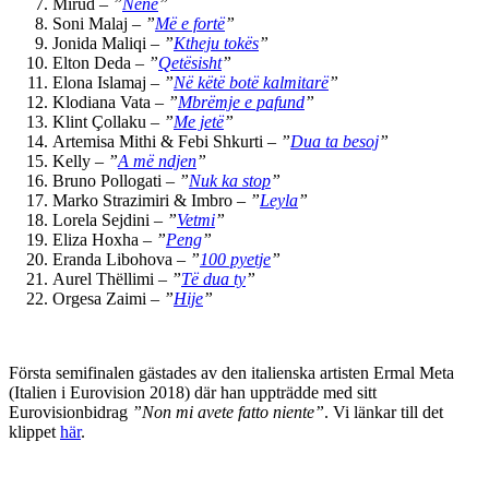
Mirud –
”
Nënë
”
Soni Malaj –
”
Më e fortë
”
Jonida Maliqi –
”
Ktheju tokës
”
Elton Deda –
”
Qetësisht
”
Elona Islamaj –
”
Në këtë botë kalmitarë
”
Klodiana Vata –
”
Mbrëmje e pafund
”
Klint Çollaku –
”
Me jetë
”
Artemisa Mithi & Febi Shkurti –
”
Dua ta besoj
”
Kelly –
”
A më ndjen
”
Bruno Pollogati –
”
Nuk ka stop
”
Marko Strazimiri & Imbro –
”
Leyla
”
Lorela Sejdini –
”
Vetmi
”
Eliza Hoxha –
”
Peng
”
Eranda Libohova –
”
100 pyetje
”
Aurel Thëllimi –
”
Të dua ty
”
Orgesa Zaimi –
”
Hije
”
Första semifinalen gästades av den italienska artisten Ermal Meta
(Italien i Eurovision 2018) där han uppträdde med sitt
Eurovisionbidrag
”Non mi avete fatto niente”
. Vi länkar till det
klippet
här
.