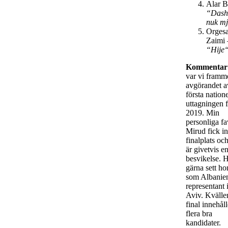
Alar B
“Dash
nuk mj
Orges
Zaimi 
“Hije
Kommentar
var vi framm
avgörandet a
första natione
uttagningen 
2019. Min
personliga fa
Mirud fick i
finalplats oc
är givetvis e
besvikelse. 
gärna sett h
som Albanie
representant 
Aviv. Kvälle
final innehåll
flera bra
kandidater.