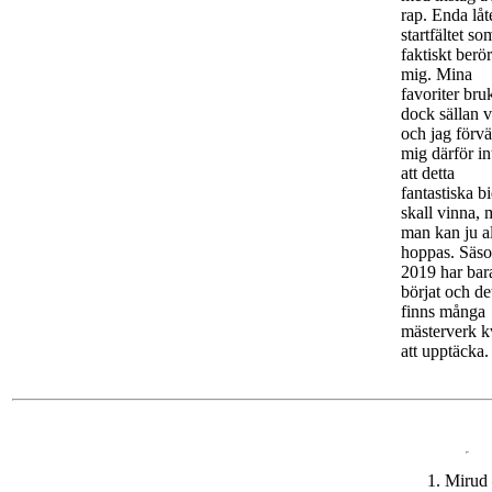
rap. Enda låt
startfältet so
faktiskt berö
mig. Mina
favoriter bru
dock sällan 
och jag förvä
mig därför in
att detta
fantastiska b
skall vinna,
man kan ju al
hoppas. Säs
2019 har bar
börjat och de
finns många
mästerverk k
att upptäcka.
Mirud