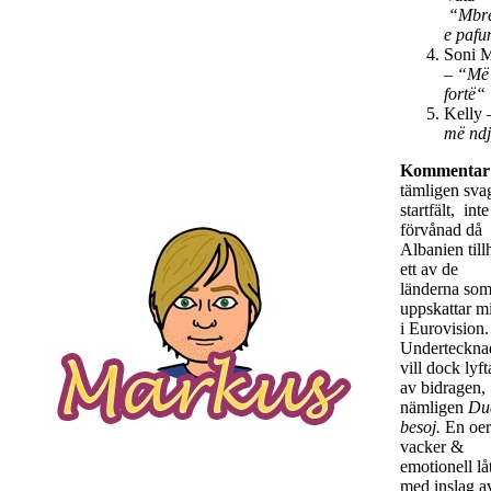
“Mbr
e pafu
Soni M
–
“Më
fortë“
Kelly
më nd
Kommentar
tämligen sva
startfält, inte
förvånad då
Albanien till
ett av de
länderna som
uppskattar m
i Eurovision.
Underteckna
vill dock lyft
av bidragen,
nämligen
Du
besoj.
En oer
vacker &
emotionell lå
med inslag a