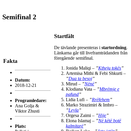
Semifinal 2
Startfält
De tävlande presenteras i
startordning
.
Länkarna går till liveframträdanden från
föregående semifinal.
Fakta
Jonida Maliqi –
”
Ktheju tokës
”
Artemisa Mithi & Febi Shkurti –
”
Dua ta besoj
”
Datum:
Mirud –
”
Nënë
”
2018-12-21
Klodiana Vata –
”
Mbrëmje e
pafund
”
Lidia Lufi –
”
Rrëfehem
”
Programledare:
Marko Strazimiri & Imbro –
Ana Golja &
”
Leyla
”
Viktor Zhusti
Orgesa Zaimi –
”
Hije
”
Elona Islamaj –
”
Në këtë botë
kalmitarë
”
Plats: