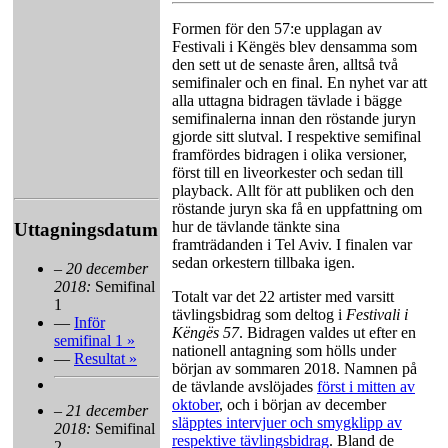
Formen för den 57:e upplagan av
Festivali i Këngës blev densamma som
den sett ut de senaste åren, alltså två
semifinaler och en final. En nyhet var att
alla uttagna bidragen tävlade i bägge
semifinalerna innan den röstande juryn
gjorde sitt slutval. I respektive semifinal
framfördes bidragen i olika versioner,
först till en liveorkester och sedan till
playback. Allt för att publiken och den
röstande juryn ska få en uppfattning om
hur de tävlande tänkte sina
Uttagningsdatum
framträdanden i Tel Aviv. I finalen var
sedan orkestern tillbaka igen.
–
20 december
2018:
Semifinal
Totalt var det 22 artister med varsitt
1
tävlingsbidrag som deltog i
Festivali i
—
Inför
Këngës
57
. Bidragen valdes ut efter en
semifinal 1 »
nationell antagning som hölls under
—
Resultat »
början av sommaren 2018. Namnen på
de tävlande avslöjades
först i mitten av
oktober
, och i början av december
–
21 december
släpptes intervjuer och smygklipp av
2018:
Semifinal
respektive tävlingsbidrag
. Bland de
2