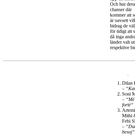
Och hur dera
chanser där
kommer att s
är oavsett vil
bidrag de väl
för tidigt att 
då inga andr
länder valt ut
respektive bi
Dilan
–
“Ka
Soni M
–
“Më
fortë“
Artemi
Mithi 
Febi S
–
“Dua
besoj“