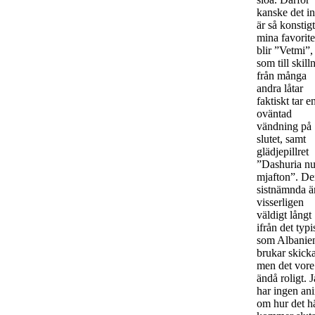
kanske det in
är så konstigt
mina favorite
blir ”Vetmi”,
som till skill
från många
andra låtar
faktiskt tar e
oväntad
vändning på
slutet, samt
glädjepillret
”Dashuria n
mjafton”. D
sistnämnda är
visserligen
väldigt långt
ifrån det typ
som Albanie
brukar skicka
men det vore
ändå roligt. 
har ingen an
om hur det h