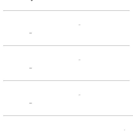
–
–
–