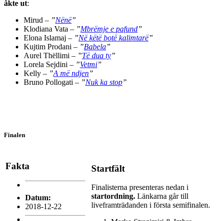
åkte ut
:
Mirud –
”
Nënë
”
Klodiana Vata –
”
Mbrëmje e pafund
”
Elona Islamaj –
”
Në këtë botë kalimtarë
”
Kujtim Prodani –
”
Babela
”
Aurel Thëllimi –
”
Të dua ty
”
Lorela Sejdini –
”
Vetmi
”
Kelly –
”
A më ndjen
”
Bruno Pollogati –
”
Nuk ka stop
”
Finalen
Fakta
Startfält
Finalisterna presenteras nedan i
startordning.
Länkarna går till
Datum:
liveframträdanden i första semifinalen.
2018-12-22