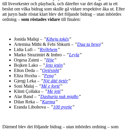
till liveorkester och playback, och därefter var det dags att ta ett
beslut om vilka bidrag som skulle gå vidare respektive åka ut. Efter
att juryn hade röstat klart blev det följande bidrag – utan inbördes
ordning –
som röstades vidare
till finalen:
Jonida Maliqi –
”
Ktheju tokës
”
Artemisa Mithi & Febi Shkurti –
”
Dua ta besoj
”
Lidia Lufi –
”
Rrëfehem
”
Marko Strazimiri & Imbro –
”
Leyla
”
Orgesa Zaimi –
”
Hije
”
Bojken Lako –
”
Jeto jetën
”
Elton Deda –
”
Qetësisht
”
Eliza Hoxha –
”
Peng
”
Gjergj Leka –
”
Një ditë tjetër
”
Soni Malaj –
”
Më e fortë
”
Klinti Çollaku –
”
Me jetë
”
Alar Band –
”
Dashuria nuk mjafto
”
Dilan Reka –
”
Karma
”
Eranda Libohova –
”
100 pyetje
”
Därmed blev det följande bidrag – utan inbördes ordning – som