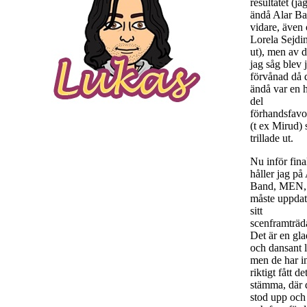
resultatet (ja
ändå Alar B
vidare, även
Lorela Sejdin
ut), men av d
jag såg blev 
förvånad då 
ändå var en 
del
förhandsfavor
(t ex Mirud)
trillade ut.
Nu inför fina
håller jag på
Band, MEN,
måste uppdat
sitt
scenframträd
Det är en gla
och dansant l
men de har i
riktigt fått det
stämma, där 
stod upp och