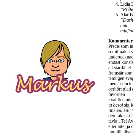
Lidia 
”Rrëf
Alar B
”Dash
nuk
mjafto
Kommentar
Precis som in
semifinalen 
underteckna
endast konsta
att startfältet
framstår som
tämligen svag
men är dock
oerhört glad 
favoriten
kvalificerad
ta besoj
sig f
finalen. Hur 
den faktiskt f
tävla i Tel A
eller inte, ja 
upp till alba