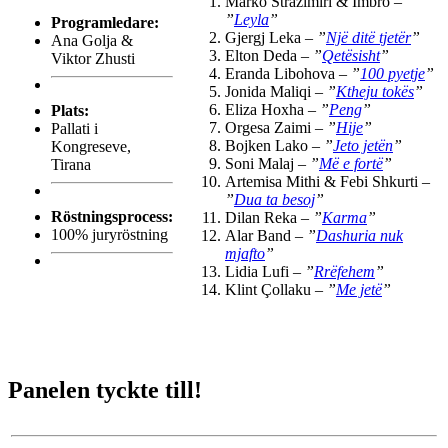
Marko Strazimiri & Imbro –
”
Leyla
”
Programledare:
Gjergj Leka –
”
Një ditë tjetër
”
Ana Golja &
Elton Deda –
”
Qetësisht
”
Viktor Zhusti
Eranda Libohova –
”
100 pyetje
”
Jonida Maliqi –
”
Ktheju tokës
”
Eliza Hoxha –
”
Peng
”
Plats:
Orgesa Zaimi –
”
Hije
”
Pallati i
Bojken Lako –
”
Jeto jetën
”
Kongreseve,
Soni Malaj –
”
Më e fortë
”
Tirana
Artemisa Mithi & Febi Shkurti –
”
Dua ta besoj
”
Röstningsprocess:
Dilan Reka –
”
Karma
”
100% juryröstning
Alar Band –
”
Dashuria nuk
mjafto
”
Lidia Lufi –
”
Rrëfehem
”
Klint Çollaku –
”
Me jetë
”
Panelen tyckte till!