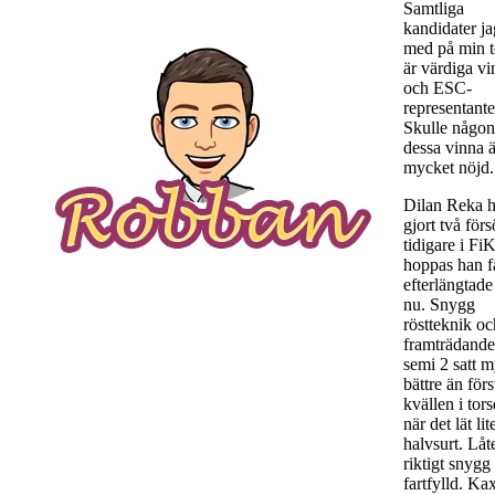
Samtliga
kandidater ja
med på min 
är värdiga vi
och ESC-
representante
Skulle någon
dessa vinna ä
mycket nöjd.
Dilan Reka h
gjort två för
tidigare i FiK
hoppas han f
efterlängtade
nu. Snygg
röstteknik oc
framträdande
semi 2 satt 
bättre än förs
kvällen i tor
när det lät lit
halvsurt. Låt
riktigt snygg
fartfylld. Ka