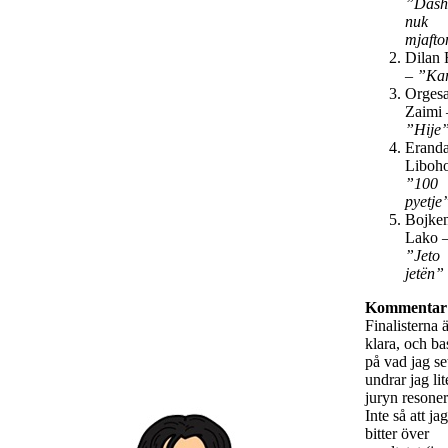
”Dash
nuk
mjafto
Dilan
–
”Ka
Orges
Zaimi 
”Hije
Erand
Liboh
”100
pyetje
Bojke
Lako 
”Jeto
jetën”
Kommentar
Finalisterna 
klara, och ba
på vad jag se
undrar jag lit
juryn resone
Inte så att jag
bitter över