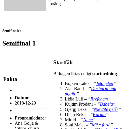
poäng.
Semifinaler
Semifinal 1
Startfält
Bidragen listas enligt
startordning
.
Fakta
Bojken Lako –
”
Jeto jetën
”
Alar Band –
”
Dashuria nuk
mjafto
”
Datum:
Lidia Lufi –
”
Rrëfehem
”
2018-12-20
Kujtim Prodani –
”
Babela
”
Gjergj Leka –
”
Një ditë tjetër
”
Dilan Reka –
”
Karma
”
Programledare:
Mirud –
”
Nënë
”
Ana Golja &
Soni Malaj –
”
Më e fortë
”
Viktor Zhusti