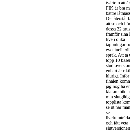
tvärtom att år
FIK är bra m
bättre låtmäss
Det återstår 
att se och hö
dessa 22 artis
framför sina 
live i olika
tappningar o
eventuellt ol
språk. Att ta 
topp 10 base
studioversio
enbart är rikt
klurigt. Inför
finalen kom
jag nog ha e
klarare bild 
min slutgilti
topplista ko
se ut när man
se
liveframträd
och fått veta
slutversioner