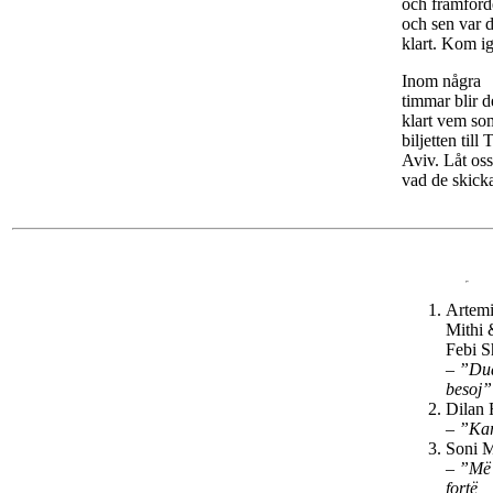
och framförd
och sen var d
klart. Kom i
Inom några
timmar blir d
klart vem so
biljetten till 
Aviv. Låt oss
vad de skicka
Artemi
Mithi 
Febi S
–
”Dua
besoj”
Dilan
–
”Ka
Soni M
–
”Më
fortë