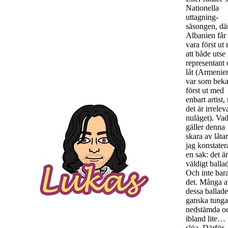
Nationella
uttagning-
säsongen, dä
Albanien får
vara först ut
att både utse
representant
låt (Armenie
var som beka
först ut med
enbart artist
det är irrelev
nuläget). Va
gäller denna
skara av låta
jag konstater
en sak: det är
väldigt ballad
Och inte bar
det. Många 
dessa ballade
ganska tunga
nedstämda o
ibland lite…
slöa. Därför