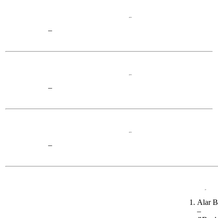
–
–
–
Alar 
–