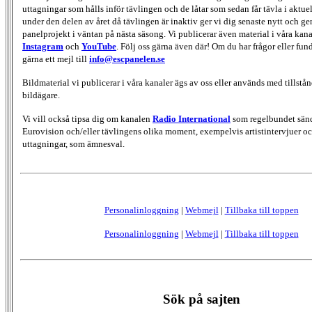
uttagningar som hålls inför tävlingen och de låtar som sedan får tävla i aktu
under den delen av året då tävlingen är inaktiv ger vi dig senaste nytt och g
panelprojekt i väntan på nästa säsong. Vi publicerar även material i våra kan
Instagram
och
YouTube
. Följ oss gärna även där! Om du har frågor eller fun
gärna ett mejl till
info@escpanelen.se
Bildmaterial vi publicerar i våra kanaler ägs av oss eller används med tillstån
bildägare.
Vi vill också tipsa dig om kanalen
Radio International
som regelbundet sän
Eurovision och/eller tävlingens olika moment, exempelvis artistintervjuer oc
uttagningar, som ämnesval.
Personalinloggning
|
Webmejl
|
Tillbaka till toppen
Personalinloggning
|
Webmejl
|
Tillbaka till toppen
Sök på sajten