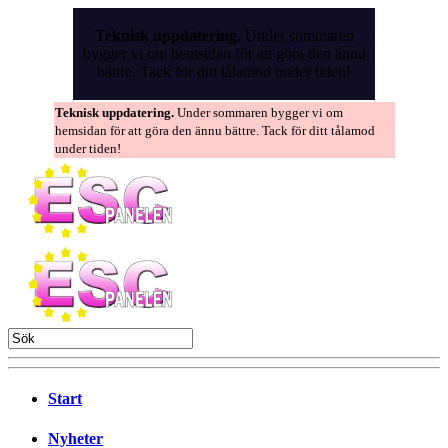
Skip
to
Teknisk uppdatering.
Under sommaren
the
bygger vi om hemsidan för att göra den ännu
content
bättre. Tack för ditt tålamod under tiden!
Teknisk uppdatering.
Under sommaren bygger vi om
hemsidan för att göra den ännu bättre. Tack för ditt tålamod
under tiden!
Start
Nyheter