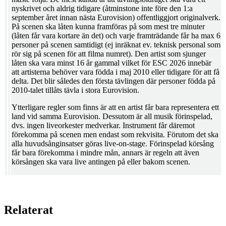
nyskrivet och aldrig tidigare (åtminstone inte före den 1:a
september året innan nästa Eurovision) offentliggjort originalverk.
På scenen ska låten kunna framföras på som mest tre minuter
(låten får vara kortare än det) och varje framträdande får ha max 6
personer på scenen samtidigt (ej inräknat ev. teknisk personal som
rör sig på scenen för att filma numret). Den artist som sjunger
låten ska vara minst 16 år gammal vilket för ESC 2026 innebär
att artisterna behöver vara födda i maj 2010 eller tidigare för att få
delta. Det blir således den första tävlingen där personer födda på
2010-talet tillåts tävla i stora Eurovision.
Ytterligare regler som finns är att en artist får bara representera ett
land vid samma Eurovision. Dessutom är all musik förinspelad,
dvs. ingen liveorkester medverkar. Instrument får däremot
förekomma på scenen men endast som rekvisita. Förutom det ska
alla huvudsånginsatser göras live-on-stage. Förinspelad körsång
får bara förekomma i mindre mån, annars är regeln att även
körsången ska vara live antingen på eller bakom scenen.
Relaterat