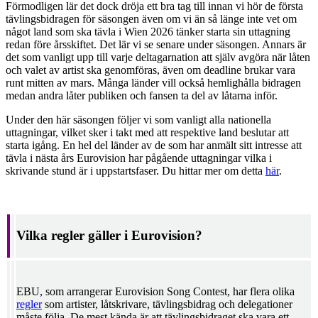
Förmodligen lär det dock dröja ett bra tag till innan vi hör de första
tävlingsbidragen för säsongen även om vi än så länge inte vet om
något land som ska tävla i Wien 2026 tänker starta sin uttagning
redan före årsskiftet. Det lär vi se senare under säsongen. Annars är
det som vanligt upp till varje deltagarnation att själv avgöra när låten
och valet av artist ska genomföras, även om deadline brukar vara
runt mitten av mars. Många länder vill också hemlighålla bidragen
medan andra låter publiken och fansen ta del av låtarna inför.
Under den här säsongen följer vi som vanligt alla nationella
uttagningar, vilket sker i takt med att respektive land beslutar att
starta igång. En hel del länder av de som har anmält sitt intresse att
tävla i nästa års Eurovision har pågående uttagningar vilka i
skrivande stund är i uppstartsfaser. Du hittar mer om detta
här
.
Vilka regler gäller i Eurovision?
EBU, som arrangerar Eurovision Song Contest, har flera olika
regler
som artister, låtskrivare, tävlingsbidrag och delegationer
måste följa. De mest kända är att tävlingsbidraget ska vara ett