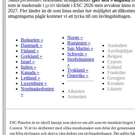
som är markerade i
grått
tävlade i ESC 2026 men avvaktar ännu m
2027. Fler länder än de som listas nedan
har möjlighet
att tillkomm
uttagningarna pågår kommer vi att tycka till om tävlingsbidragen.
Norge »
Bulgarien »
Rumänien »
Danmark »
Australien
San Marino »
Finland »
Azerbajdzjan
Schweiz »
Grekland »
Belgien
Storbritannien
Israel »
Cypern
»
Italien »
Estland
Tyskland »
Kanada »
Frankrike
Österrike »
Lettland »
Georgien
Luxemburg »
Kroatien
Nordmakedonien
Litauen
Albanien
»
Armenien
ESC-Panelen är en ideell fansajt som skriver om allt som rör musiktävlingen
Contest. Vi är tio skribenter med olika musiksmaker som delar det gemensamma
om följa tävlingen och skriva våra åsikter om tävlingsbidragen. Det gäller bå