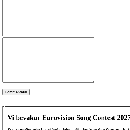
Vi bevakar Eurovision Song Contest 202
Status
preliminärt
bekräftade deltagarländer
(per den
9 augusti)
li